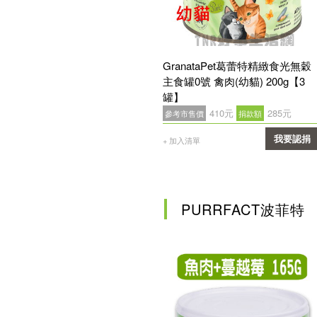
GranataPet葛蕾特精緻食光無穀
主食罐0號 禽肉(幼貓) 200g【3
罐】
410元
285元
參考市售價
捐款額
我要認捐
+ 加入清單
確認
PURRFACT波菲特