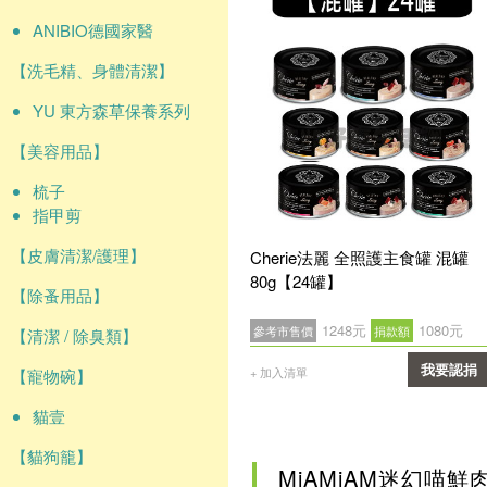
ANIBIO德國家醫
【洗毛精、身體清潔】
YU 東方森草保養系列
【美容用品】
梳子
指甲剪
【皮膚清潔/護理】
Cherie法麗 全照護主食罐 混罐
80g【24罐】
【除蚤用品】
1248元
1080元
參考市售價
捐款額
【清潔 / 除臭類】
我要認捐
+ 加入清單
【寵物碗】
確認
貓壹
【貓狗籠】
MjAMjAM迷幻喵鮮