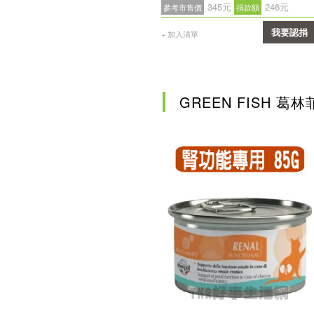
345元
246元
參考市售價
捐款額
我要認捐
+ 加入清單
確認
GREEN FISH 葛林