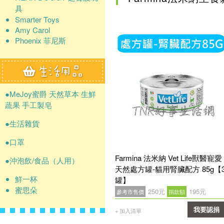
具
Smarter Toys
Amy Carol
Phoenix 菲尼斯
●MeJoy蜜爵 天然草本 生鮮
蔬果 手工製皂
●生活雜貨
●口罩
Farmina 法米納 Vet Life獸醫寵愛
●沖泡飲/食品（人用）
天然處方罐-貓用腎臟配方 85g【
鮮一杯
罐】
蜜思朵
250元
195元
參考市售價
捐款額
我要認捐
+ 加入清單