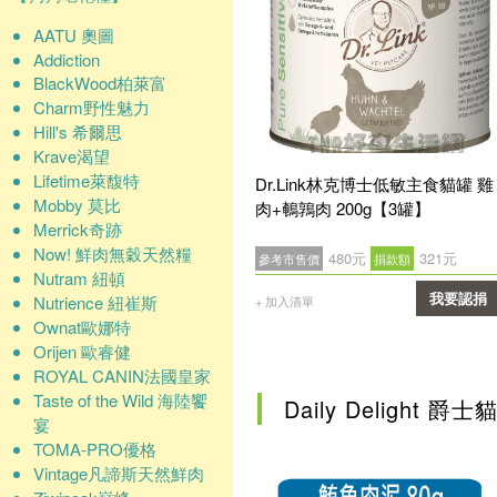
AATU 奧圖
Addiction
BlackWood柏萊富
Charm野性魅力
Hill's 希爾思
Krave渴望
Lifetime萊馥特
Dr.Link林克博士低敏主食貓罐 雞
Mobby 莫比
肉+鵪鶉肉 200g【3罐】
Merrick奇跡
Now! 鮮肉無穀天然糧
480元
321元
參考市售價
捐款額
Nutram 紐頓
Nutrience 紐崔斯
我要認捐
+ 加入清單
Ownat歐娜特
確認
Orijen 歐睿健
ROYAL CANIN法國皇家
Taste of the Wild 海陸饗
Daily Delight 爵士
宴
TOMA-PRO優格
Vintage凡諦斯天然鮮肉