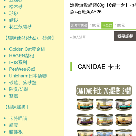
漁極無榖貓罐80g【6罐一盒】- 
松木砂
魚+石斑魚AY26
球砂
礦砂
190元
180元
參考市售價
捐款額
花生殼貓砂
我要認捐
【貓咪便盆(砂盆)、砂鏟】
+ 加入清單
確認
Golden Cat黃金貓
HAGEN赫根
IRIS系列
CANIDAE 卡比
PeeWee必威
Unicharm日本嬌聯
砂鏟、落砂墊
除臭/防黏
雙層
【貓咪抓板】
卡特喵喵
貓壹
貓抓板