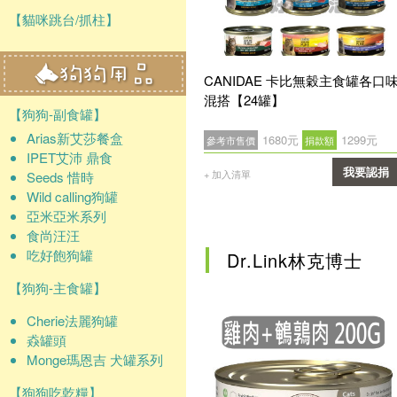
【貓咪跳台/抓柱】
CANIDAE 卡比無穀主食罐各口
混搭【24罐】
【狗狗-副食罐】
Arias新艾莎餐盒
1680元
1299元
參考市售價
捐款額
IPET艾沛 鼎食
我要認捐
+ 加入清單
Seeds 惜時
Wild calling狗罐
確認
亞米亞米系列
食尚汪汪
吃好飽狗罐
Dr.Link林克博士
【狗狗-主食罐】
Cherie法麗狗罐
猋罐頭
Monge瑪恩吉 犬罐系列
【狗狗吃乾糧】