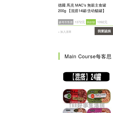
德國 馬克 MAC's 無穀主食罐
200g 【混搭14罐/含幼貓罐】
1372元
1092元
參考市售價
捐款額
我要認捐
+ 加入清單
確認
Main Course每客思