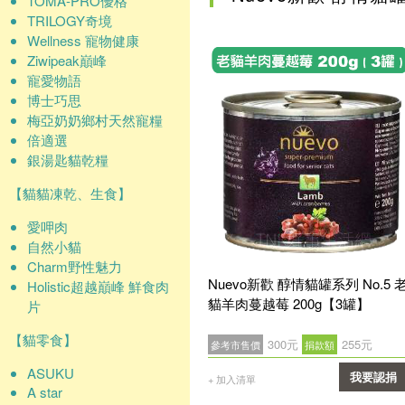
TOMA-PRO優格
TRILOGY奇境
Wellness 寵物健康
Ziwipeak巔峰
寵愛物語
博士巧思
梅亞奶奶鄉村天然寵糧
倍適選
銀湯匙貓乾糧
【貓貓凍乾、生食】
愛呷肉
自然小貓
Charm野性魅力
Nuevo新歡 醇情貓罐系列 No.5 
Holistic超越巔峰 鮮食肉
貓羊肉蔓越莓 200g【3罐】
片
【貓零食】
300元
255元
參考市售價
捐款額
ASUKU
我要認捐
+ 加入清單
A star