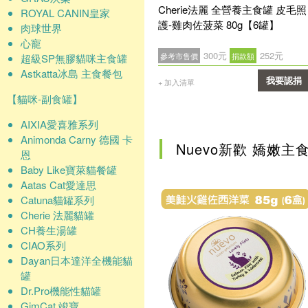
Cherie法麗 全營養主食罐 皮毛照
ROYAL CANIN皇家
護-雞肉佐菠菜 80g【6罐】
肉球世界
心寵
300元
252元
參考市售價
捐款額
超級SP無膠貓咪主食罐
Astkatta冰島 主食餐包
我要認捐
+ 加入清單
【貓咪-副食罐】
確認
AIXIA愛喜雅系列
Animonda Carny 德國 卡
Nuevo新歡 嬌嫩主
恩
Baby Like寶萊貓餐罐
Aatas Cat愛達思
Catuna貓罐系列
Cherie 法麗貓罐
CH養生湯罐
CIAO系列
Dayan日本達洋全機能貓
罐
Dr.Pro機能性貓罐
GimCat 竣寶