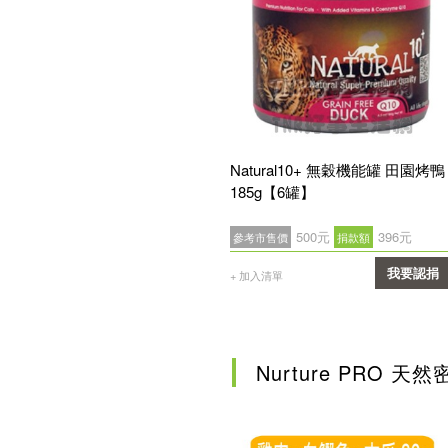
Natural10+ 無穀機能罐 田園烤鴨
185g【6罐】
500元
396元
參考市售價
捐款額
我要認捐
+ 加入清單
確認
Nurture PRO 天然