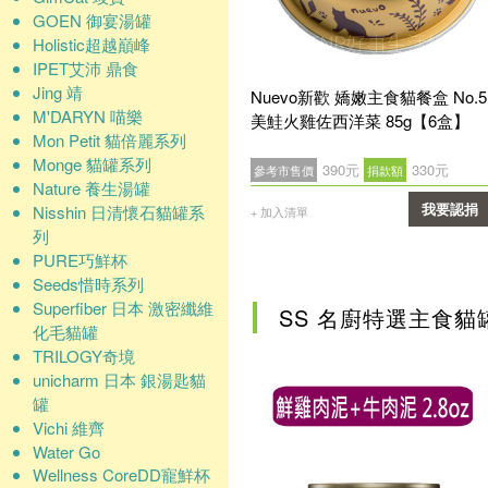
GOEN 御宴湯罐
Holistic超越巔峰
IPET艾沛 鼎食
Jing 靖
Nuevo新歡 嬌嫩主食貓餐盒 No.5
M'DARYN 喵樂
美鮭火雞佐西洋菜 85g【6盒】
Mon Petit 貓倍麗系列
Monge 貓罐系列
390元
330元
參考市售價
捐款額
Nature 養生湯罐
Nisshin 日清懷石貓罐系
我要認捐
+ 加入清單
列
確認
PURE巧鮮杯
Seeds惜時系列
Superfiber 日本 激密纖維
SS 名廚特選主食貓
化毛貓罐
TRILOGY奇境
unicharm 日本 銀湯匙貓
罐
Vichi 維齊
Water Go
Wellness CoreDD寵鮮杯