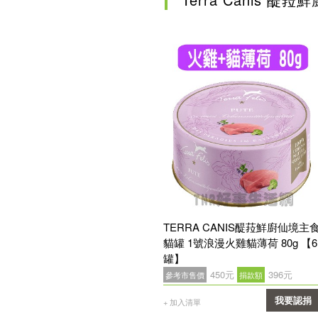
TERRA CANIS醍菈鮮廚仙境主
貓罐 1號浪漫火雞貓薄荷 80g 【6
罐】
450元
396元
參考市售價
捐款額
我要認捐
+ 加入清單