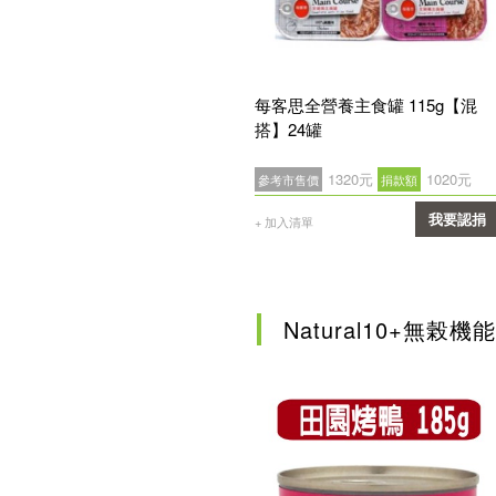
每客思全營養主食罐 115g【混
搭】24罐
1320元
1020元
參考市售價
捐款額
我要認捐
+ 加入清單
確認
Natural10+無榖機