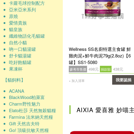
卡蘿毛球控制配方
亞米亞米系列
原燒
愛情貴族
貓皇族
纖維物語化毛貓罐
自然小貓
吶一口貓湯罐
Wellness SS名廚特選主食罐 鮮
舒卡貓湯罐
雞肉泥+鮮牛肉泥79g(2.8oz)【6
吃好飽貓罐
罐】SS1-5080
果凍杯
498元
438元
參考市售價
捐款額
【貓飼料】
我要認捐
+ 加入清單
ACANA
確認
BlackWood柏萊富
Charm野性魅力
AIXIA 愛喜雅 妙
Elato杜莎 天然無穀貓糧
Farmina 法米納天然糧
Gift 天然吉夫特
Go! 頂級抗敏天然糧