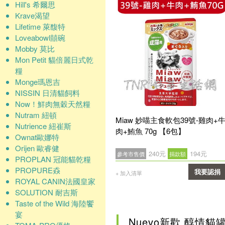
Hill's 希爾思
Krave渴望
Lifetime 萊馥特
Loveabowl囍碗
Mobby 莫比
Mon Petit 貓倍麗日式乾
糧
Monge瑪恩吉
NISSIN 日清貓飼料
Now！鮮肉無穀天然糧
Nutram 紐頓
Miaw 妙喵主食軟包39號-雞肉+
Nutrience 紐崔斯
肉+鮪魚 70g 【6包】
Ownat歐娜特
Orijen 歐睿健
240元
194元
參考市售價
捐款額
PROPLAN 冠能貓乾糧
PROPURE猋
我要認捐
+ 加入清單
ROYAL CANIN法國皇家
確認
SOLUTION 耐吉斯
Taste of the Wild 海陸饗
宴
Nuevo新歡 醇情貓