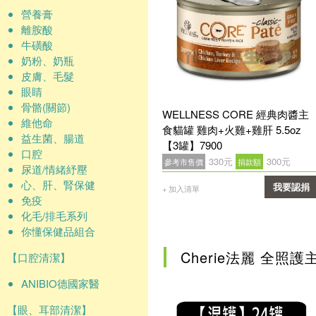
營養膏
離胺酸
牛磺酸
奶粉、奶瓶
皮膚、毛髮
眼睛
骨骼(關節)
WELLNESS CORE 經典肉醬主
維他命
食貓罐 雞肉+火雞+雞肝 5.5oz
益生菌、腸道
【3罐】7900
口腔
330元
300元
參考市售價
捐款額
尿道/情緒紓壓
心、肝、腎保健
我要認捐
+ 加入清單
免疫
確認
化毛/排毛系列
你懂保健品組合
Cherie法麗 全照護
【口腔清潔】
ANIBIO德國家醫
【眼、耳部清潔】