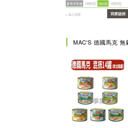
1680元
1200元
參考市售價
捐款額
我要認捐
+ 加入清單
確認
MAC'S 德國馬克 