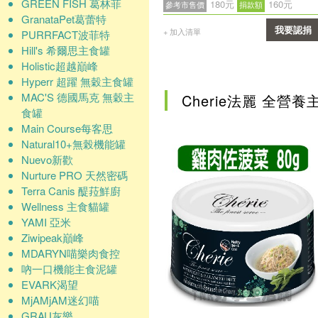
GREEN FISH 葛林菲
180元
160元
參考市售價
捐款額
GranataPet葛蕾特
我要認捐
+ 加入清單
PURRFACT波菲特
Hill's 希爾思主食罐
確認
Holistic超越巔峰
Hyperr 超躍 無穀主食罐
MAC'S 德國馬克 無穀主
Cherie法麗 全營養
食罐
Main Course每客思
Natural10+無榖機能罐
Nuevo新歡
Nurture PRO 天然密碼
Terra Canis 醍菈鮮廚
Wellness 主食貓罐
YAMI 亞米
Ziwipeak巔峰
MDARYN喵樂肉食控
吶一口機能主食泥罐
EVARK渴望
MjAMjAM迷幻喵
GRAU灰樂