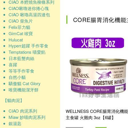
確認
CIAO 本鰹燒魚柳條系列
CIAO啾嚕迷你捲心塊
CIAO 啾嚕高湯四連包
CORE腸胃消化機
CIAO 柴魚片
Felix菲力貓
GimCat 竣寶
Hulucat
Hyperr超躍 手作零食
Temptations 喵愛餡
日本藍蟹肉絲
喜躍
等等手作零食
自然小貓
驕傲貓 Cat Glory
唯寶機能潔牙餅
【貓肉泥】
CIAO 肉泥系列
WELLNESS CORE腸胃消化機
Miaw 妙喵肉泥系列
主食罐 火雞肉 3oz【6罐】
銀湯匙