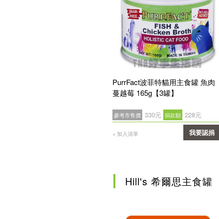
PurrFact波菲特貓用主食罐 魚肉
蔓越莓 165g【3罐】
330元
228元
參考市售價
捐款額
我要認捐
+ 加入清單
確認
Hill's 希爾思主食罐