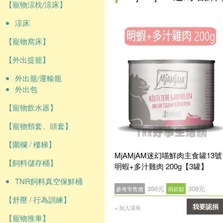
【寵物涼枕/涼床】
涼床
【寵物窩床】
【外出提籠】
外出籠/運輸籠
外出包
【寵物飲水器】
【寵物頸套、頭套】
【圍欄 / 樓梯】
MjAMjAM迷幻喵鮮肉主食罐13號
【飼料儲存桶】
明蝦+多汁雞肉 200g【3罐】
TNR飼料真空保鮮桶
350元
309元
參考市售價
捐款額
【舒壓 / 行為訓練】
我要認捐
+ 加入清單
【寵物推車】