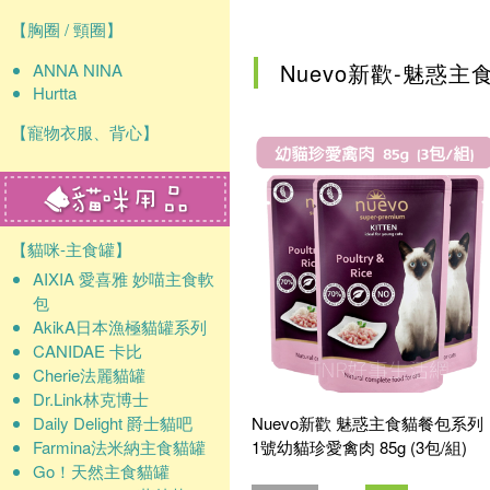
確認
【胸圈 / 頸圈】
Nuevo新歡-魅惑
ANNA NINA
Hurtta
【寵物衣服、背心】
【貓咪-主食罐】
AIXIA 愛喜雅 妙喵主食軟
包
AkikA日本漁極貓罐系列
CANIDAE 卡比
Cherie法麗貓罐
Dr.Link林克博士
Daily Delight 爵士貓吧
Nuevo新歡 魅惑主食貓餐包系列
Farmina法米納主食貓罐
1號幼貓珍愛禽肉 85g (3包/組)
Go！天然主食貓罐