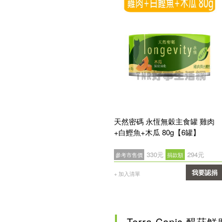
天然密碼 永恆無穀主食罐 雞肉
+白鰹魚+木瓜 80g【6罐】
330元
294元
參考市售價
捐款額
我要認捐
+ 加入清單
確認
Terra Canis 醍菈鮮