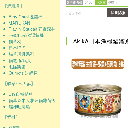
540元
468元
參考市售價
捐款額
【貓玩具】
我要認捐
+ 加入清單
Amy Carol 逗貓棒
MARUKAN
確認
Play-N-Squeak 狂野森林
PetChu沛啾逗貓棒
AkikA日本漁極貓罐
貓草枕
日本IRIS
貓草玩具系列
貓隧道/玩具
毛怪樂園
Ourpets 逗貓棒
【貓草/ 木天蓼】
DIY自種貓草
貓草＆木天蓼＆貓薄荷等
貓咪旺農場
【貓砂】
豆腐砂