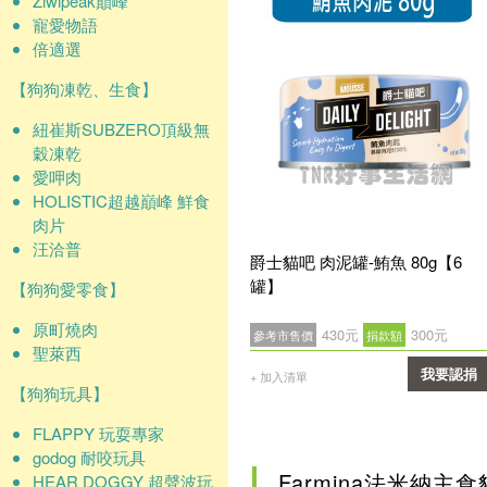
Ziwipeak巔峰
寵愛物語
倍適選
【狗狗凍乾、生食】
紐崔斯SUBZERO頂級無
穀凍乾
愛呷肉
HOLISTIC超越巔峰 鮮食
肉片
汪洽普
爵士貓吧 肉泥罐-鮪魚 80g【6
罐】
【狗狗愛零食】
原町燒肉
430元
300元
參考市售價
捐款額
聖萊西
我要認捐
+ 加入清單
【狗狗玩具】
確認
FLAPPY 玩耍專家
godog 耐咬玩具
Farmina法米納主
HEAR DOGGY 超聲波玩