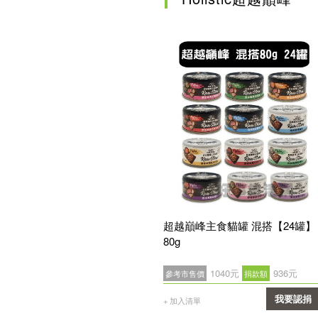
超越巔峰主食貓罐 混搭【24罐】
80g
1040元
936元
參考市售價
捐款額
我要認捐
+ 加入清單