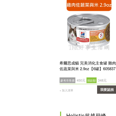
希爾思成貓 完美消化主食罐 雞肉
佐蔬菜與米 2.9oz【6罐】605837
450元
348元
參考市售價
捐款額
我要認捐
+ 加入清單
確認
Holistic超越巔峰