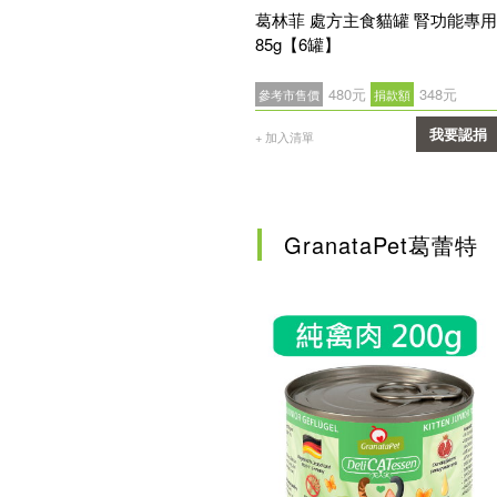
葛林菲 處方主食貓罐 腎功能專用
85g【6罐】
480元
348元
參考市售價
捐款額
我要認捐
+ 加入清單
確認
GranataPet葛蕾特