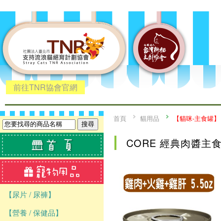
前往TNR協會官網
首頁
貓用品
【貓咪-主食罐】
CORE 經典肉醬主
【尿片 / 尿褲】
【營養 / 保健品】