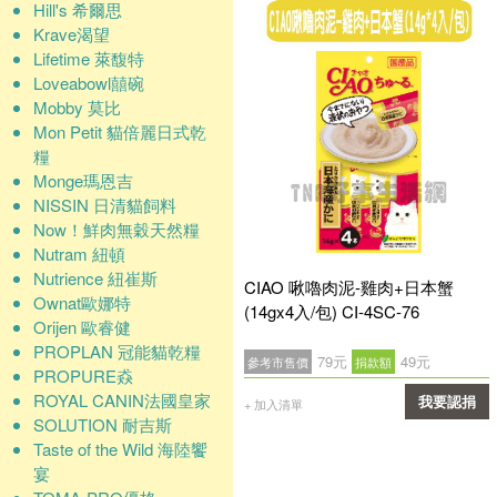
Hill's 希爾思
Krave渴望
Lifetime 萊馥特
Loveabowl囍碗
Mobby 莫比
Mon Petit 貓倍麗日式乾
糧
Monge瑪恩吉
NISSIN 日清貓飼料
Now！鮮肉無穀天然糧
Nutram 紐頓
Nutrience 紐崔斯
CIAO 啾嚕肉泥-雞肉+日本蟹
Ownat歐娜特
(14gx4入/包) CI-4SC-76
Orijen 歐睿健
PROPLAN 冠能貓乾糧
79元
49元
參考市售價
捐款額
PROPURE猋
ROYAL CANIN法國皇家
我要認捐
+ 加入清單
SOLUTION 耐吉斯
確認
Taste of the Wild 海陸饗
宴