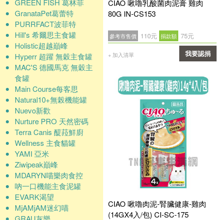
GREEN FISH 葛林菲
CIAO 啾嚕乳酸菌肉泥膏 雞肉
GranataPet葛蕾特
80G IN-CS153
PURRFACT波菲特
Hill's 希爾思主食罐
110元
75元
參考市售價
捐款額
Holistic超越巔峰
我要認捐
+ 加入清單
Hyperr 超躍 無穀主食罐
MAC'S 德國馬克 無穀主
確認
食罐
Main Course每客思
Natural10+無榖機能罐
Nuevo新歡
Nurture PRO 天然密碼
Terra Canis 醍菈鮮廚
Wellness 主食貓罐
YAMI 亞米
Ziwipeak巔峰
MDARYN喵樂肉食控
吶一口機能主食泥罐
EVARK渴望
CIAO 啾嚕肉泥-腎臟健康-雞肉
MjAMjAM迷幻喵
(14GX4入/包) CI-SC-175
GRAU灰樂