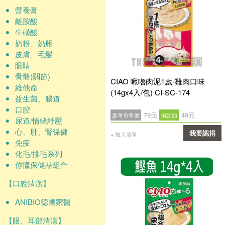
營養膏
離胺酸
牛磺酸
奶粉、奶瓶
皮膚、毛髮
眼睛
骨骼(關節)
CIAO 啾嚕肉泥1歲-雞肉口味
維他命
(14gx4入/包) CI-SC-174
益生菌、腸道
口腔
79元
49元
參考市售價
捐款額
尿道/情緒紓壓
心、肝、腎保健
我要認捐
+ 加入清單
免疫
確認
化毛/排毛系列
你懂保健品組合
【口腔清潔】
ANIBIO德國家醫
【眼、耳部清潔】