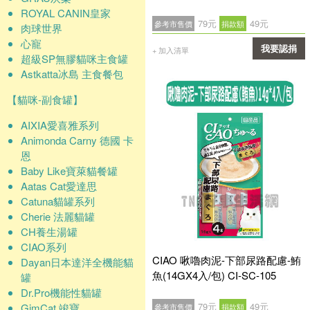
ROYAL CANIN皇家
79元
49元
參考市售價
捐款額
肉球世界
心寵
我要認捐
+ 加入清單
超級SP無膠貓咪主食罐
Astkatta冰島 主食餐包
確認
【貓咪-副食罐】
AIXIA愛喜雅系列
Animonda Carny 德國 卡
恩
Baby Like寶萊貓餐罐
Aatas Cat愛達思
Catuna貓罐系列
Cherie 法麗貓罐
CH養生湯罐
CIAO系列
CIAO 啾嚕肉泥-下部尿路配慮-鮪
Dayan日本達洋全機能貓
魚(14GX4入/包) CI-SC-105
罐
Dr.Pro機能性貓罐
79元
49元
GimCat 竣寶
參考市售價
捐款額