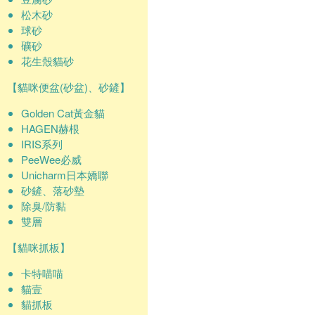
松木砂
球砂
礦砂
花生殼貓砂
【貓咪便盆(砂盆)、砂鏟】
Golden Cat黃金貓
HAGEN赫根
IRIS系列
PeeWee必威
Unicharm日本嬌聯
砂鏟、落砂墊
除臭/防黏
雙層
【貓咪抓板】
卡特喵喵
貓壹
貓抓板