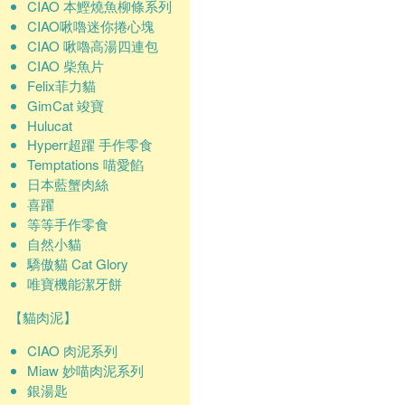
CIAO 本鰹燒魚柳條系列
CIAO啾嚕迷你捲心塊
CIAO 啾嚕高湯四連包
CIAO 柴魚片
Felix菲力貓
GimCat 竣寶
Hulucat
Hyperr超躍 手作零食
Temptations 喵愛餡
日本藍蟹肉絲
喜躍
等等手作零食
自然小貓
驕傲貓 Cat Glory
唯寶機能潔牙餅
【貓肉泥】
CIAO 肉泥系列
Miaw 妙喵肉泥系列
銀湯匙