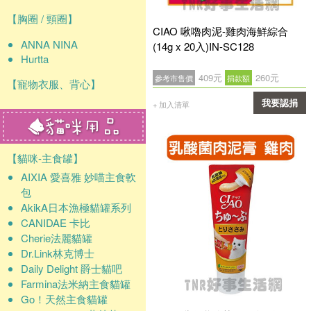
【胸圈 / 頸圈】
CIAO 啾嚕肉泥-雞肉海鮮綜合
ANNA NINA
(14g x 20入)IN-SC128
Hurtta
409元
260元
參考市售價
捐款額
【寵物衣服、背心】
我要認捐
+ 加入清單
確認
【貓咪-主食罐】
AIXIA 愛喜雅 妙喵主食軟
包
AkikA日本漁極貓罐系列
CANIDAE 卡比
Cherie法麗貓罐
Dr.Link林克博士
Daily Delight 爵士貓吧
Farmina法米納主食貓罐
Go！天然主食貓罐