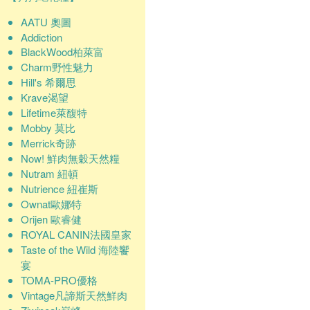
AATU 奧圖
Addiction
BlackWood柏萊富
Charm野性魅力
Hill's 希爾思
Krave渴望
Lifetime萊馥特
Mobby 莫比
Merrick奇跡
Now! 鮮肉無穀天然糧
Nutram 紐頓
Nutrience 紐崔斯
Ownat歐娜特
Orijen 歐睿健
ROYAL CANIN法國皇家
Taste of the Wild 海陸饗
宴
TOMA-PRO優格
Vintage凡諦斯天然鮮肉