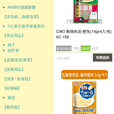
ANIBIO德國家醫
【洗毛精、身體清潔】
YU 東方森草保養系列
CIAO 啾嚕肉泥-鰹魚(14gx4入/包)
【美容用品】
SC-158
梳子
79元
49元
參考市售價
捐款額
指甲剪
我要認捐
+ 加入清單
【皮膚清潔/護理】
確認
【除蚤用品】
【清潔 / 除臭類】
【寵物碗】
貓壹
【貓狗籠】