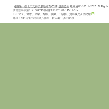
社團法人臺北市支持流浪貓絕育(TNR)計劃協會
版權所有 ©2011-2026. All Rights 
衛部救字字第1141364713號(期間115/01/01-115/12/31)
TNR節育、醫療、助罐、對帳、收據、小額捐、贊助或是合作提案
地址：105台北市松山區八德路三段74巷13弄8號1樓