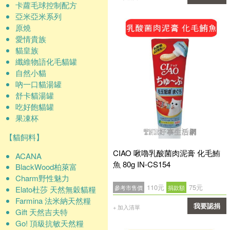
卡蘿毛球控制配方
確認
亞米亞米系列
原燒
愛情貴族
貓皇族
纖維物語化毛貓罐
自然小貓
吶一口貓湯罐
舒卡貓湯罐
吃好飽貓罐
果凍杯
【貓飼料】
CIAO 啾嚕乳酸菌肉泥膏 化毛鮪
ACANA
魚 80g IN-CS154
BlackWood柏萊富
Charm野性魅力
110元
75元
參考市售價
捐款額
Elato杜莎 天然無穀貓糧
Farmina 法米納天然糧
我要認捐
+ 加入清單
Gift 天然吉夫特
Go! 頂級抗敏天然糧
確認