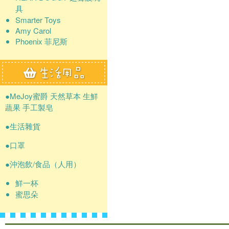
具
Smarter Toys
Amy Carol
Phoenix 菲尼斯
●MeJoy蜜爵 天然草本 生鮮
蔬果 手工製皂
●生活雜貨
●口罩
●沖泡飲/食品（人用）
鮮一杯
蜜思朵