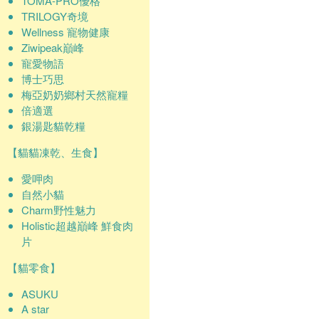
TOMA-PRO優格
TRILOGY奇境
Wellness 寵物健康
Ziwipeak巔峰
寵愛物語
博士巧思
梅亞奶奶鄉村天然寵糧
倍適選
銀湯匙貓乾糧
【貓貓凍乾、生食】
愛呷肉
自然小貓
Charm野性魅力
Holistic超越巔峰 鮮食肉
片
【貓零食】
ASUKU
A star