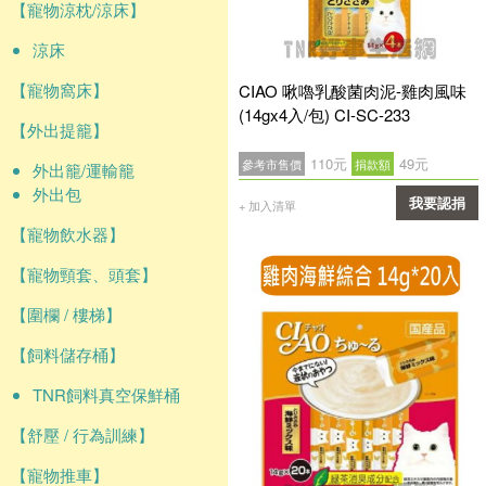
【寵物涼枕/涼床】
涼床
【寵物窩床】
CIAO 啾嚕乳酸菌肉泥-雞肉風味
(14gx4入/包) CI-SC-233
【外出提籠】
110元
49元
參考市售價
捐款額
外出籠/運輸籠
外出包
我要認捐
+ 加入清單
【寵物飲水器】
確認
【寵物頸套、頭套】
【圍欄 / 樓梯】
【飼料儲存桶】
TNR飼料真空保鮮桶
【舒壓 / 行為訓練】
【寵物推車】