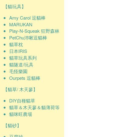
【貓玩具】
Amy Carol 逗貓棒
MARUKAN
Play-N-Squeak 狂野森林
PetChu沛啾逗貓棒
貓草枕
日本IRIS
貓草玩具系列
貓隧道/玩具
毛怪樂園
Ourpets 逗貓棒
【貓草/ 木天蓼】
DIY自種貓草
貓草＆木天蓼＆貓薄荷等
貓咪旺農場
【貓砂】
豆腐砂