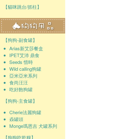
【貓咪跳台/抓柱】
【狗狗-副食罐】
Arias新艾莎餐盒
IPET艾沛 鼎食
Seeds 惜時
Wild calling狗罐
亞米亞米系列
食尚汪汪
吃好飽狗罐
【狗狗-主食罐】
Cherie法麗狗罐
猋罐頭
Monge瑪恩吉 犬罐系列
【狗狗吃乾糧】