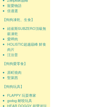
Ziwipeak巔峰
寵愛物語
倍適選
【狗狗凍乾、生食】
紐崔斯SUBZERO頂級無
穀凍乾
愛呷肉
HOLISTIC超越巔峰 鮮食
肉片
汪洽普
【狗狗愛零食】
原町燒肉
聖萊西
【狗狗玩具】
FLAPPY 玩耍專家
godog 耐咬玩具
HEAR DOGGY 超聲波玩