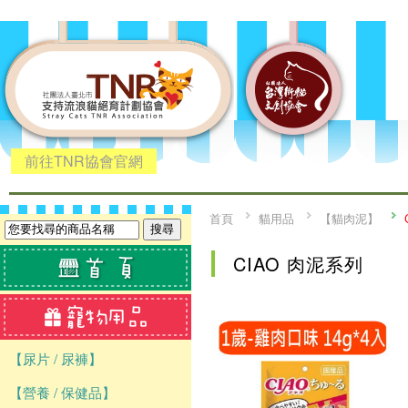
前往TNR協會官網
首頁
貓用品
【貓肉泥】
CIAO 肉泥系列
【尿片 / 尿褲】
【營養 / 保健品】