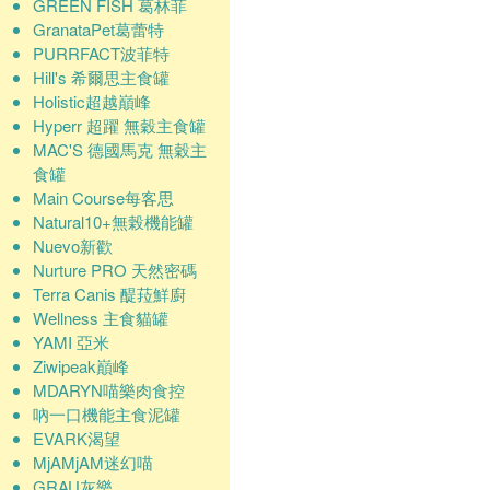
GREEN FISH 葛林菲
GranataPet葛蕾特
PURRFACT波菲特
Hill's 希爾思主食罐
Holistic超越巔峰
Hyperr 超躍 無穀主食罐
MAC'S 德國馬克 無穀主
食罐
Main Course每客思
Natural10+無榖機能罐
Nuevo新歡
Nurture PRO 天然密碼
Terra Canis 醍菈鮮廚
Wellness 主食貓罐
YAMI 亞米
Ziwipeak巔峰
MDARYN喵樂肉食控
吶一口機能主食泥罐
EVARK渴望
MjAMjAM迷幻喵
GRAU灰樂