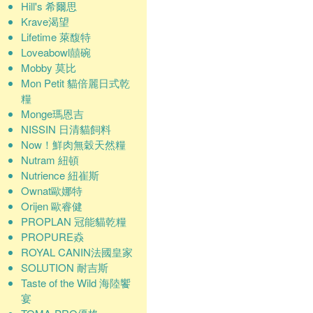
Hill's 希爾思
Krave渴望
Lifetime 萊馥特
Loveabowl囍碗
Mobby 莫比
Mon Petit 貓倍麗日式乾
糧
Monge瑪恩吉
NISSIN 日清貓飼料
Now！鮮肉無穀天然糧
Nutram 紐頓
Nutrience 紐崔斯
Ownat歐娜特
Orijen 歐睿健
PROPLAN 冠能貓乾糧
PROPURE猋
ROYAL CANIN法國皇家
SOLUTION 耐吉斯
Taste of the Wild 海陸饗
宴