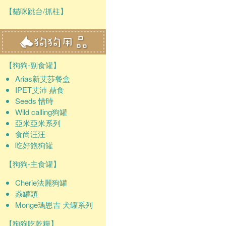
【貓咪跳台/抓柱】
【狗狗-副食罐】
Arias新艾莎餐盒
IPET艾沛 鼎食
Seeds 惜時
Wild calling狗罐
亞米亞米系列
食尚汪汪
吃好飽狗罐
【狗狗-主食罐】
Cherie法麗狗罐
猋罐頭
Monge瑪恩吉 犬罐系列
【狗狗吃乾糧】