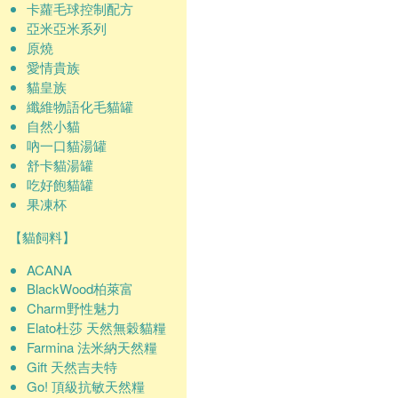
卡蘿毛球控制配方
亞米亞米系列
原燒
愛情貴族
貓皇族
纖維物語化毛貓罐
自然小貓
吶一口貓湯罐
舒卡貓湯罐
吃好飽貓罐
果凍杯
【貓飼料】
ACANA
BlackWood柏萊富
Charm野性魅力
Elato杜莎 天然無穀貓糧
Farmina 法米納天然糧
Gift 天然吉夫特
Go! 頂級抗敏天然糧