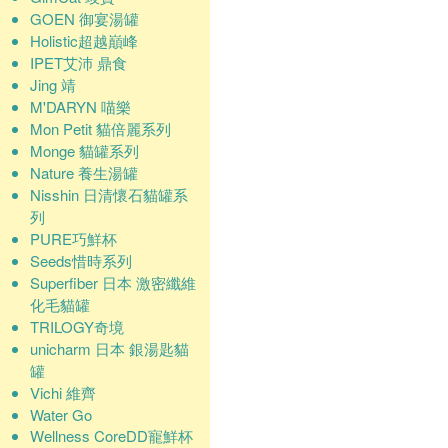
GOEN 御宴湯罐
Holistic超越巔峰
IPET艾沛 鼎食
Jing 靖
M'DARYN 喵樂
Mon Petit 貓倍麗系列
Monge 貓罐系列
Nature 養生湯罐
Nisshin 日清懷石貓罐系
列
PURE巧鮮杯
Seeds惜時系列
Superfiber 日本 激密纖維
化毛貓罐
TRILOGY奇境
unicharm 日本 銀湯匙貓
罐
Vichi 維齊
Water Go
Wellness CoreDD寵鮮杯