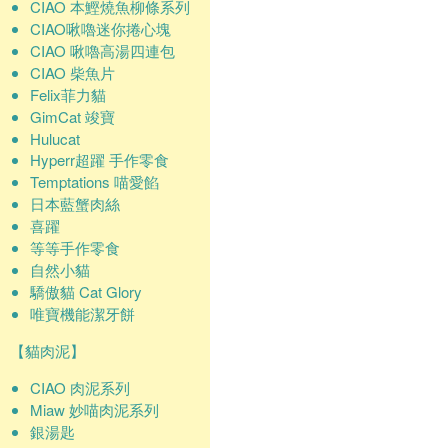
CIAO 本鰹燒魚柳條系列
CIAO啾嚕迷你捲心塊
CIAO 啾嚕高湯四連包
CIAO 柴魚片
Felix菲力貓
GimCat 竣寶
Hulucat
Hyperr超躍 手作零食
Temptations 喵愛餡
日本藍蟹肉絲
喜躍
等等手作零食
自然小貓
驕傲貓 Cat Glory
唯寶機能潔牙餅
【貓肉泥】
CIAO 肉泥系列
Miaw 妙喵肉泥系列
銀湯匙