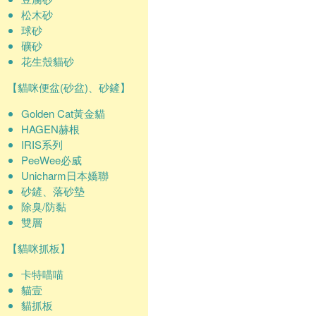
松木砂
球砂
礦砂
花生殼貓砂
【貓咪便盆(砂盆)、砂鏟】
Golden Cat黃金貓
HAGEN赫根
IRIS系列
PeeWee必威
Unicharm日本嬌聯
砂鏟、落砂墊
除臭/防黏
雙層
【貓咪抓板】
卡特喵喵
貓壹
貓抓板