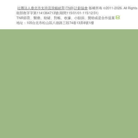
社團法人臺北市支持流浪貓絕育(TNR)計劃協會
版權所有 ©2011-2026. All Rights 
衛部救字字第1141364713號(期間115/01/01-115/12/31)
TNR節育、醫療、助罐、對帳、收據、小額捐、贊助或是合作提案
地址：105台北市松山區八德路三段74巷13弄8號1樓