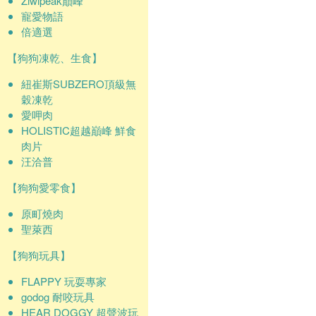
Ziwipeak巔峰
寵愛物語
倍適選
【狗狗凍乾、生食】
紐崔斯SUBZERO頂級無
穀凍乾
愛呷肉
HOLISTIC超越巔峰 鮮食
肉片
汪洽普
【狗狗愛零食】
原町燒肉
聖萊西
【狗狗玩具】
FLAPPY 玩耍專家
godog 耐咬玩具
HEAR DOGGY 超聲波玩