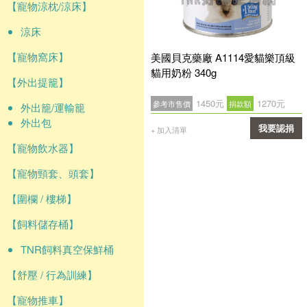
【寵物涼枕/涼床】
涼床
【寵物窩床】
美國貝克藥廠 A1114愛貓樂頂級
貓用奶粉 340g
【外出提籠】
1450元
1270元
參考市售價
捐款額
外出籠/運輸籠
外出包
我要認捐
+ 加入清單
【寵物飲水器】
確認
【寵物頸套、頭套】
【圍欄 / 樓梯】
【飼料儲存桶】
TNR飼料真空保鮮桶
【舒壓 / 行為訓練】
【寵物推車】