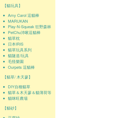
【貓玩具】
Amy Carol 逗貓棒
MARUKAN
Play-N-Squeak 狂野森林
PetChu沛啾逗貓棒
貓草枕
日本IRIS
貓草玩具系列
貓隧道/玩具
毛怪樂園
Ourpets 逗貓棒
【貓草/ 木天蓼】
DIY自種貓草
貓草＆木天蓼＆貓薄荷等
貓咪旺農場
【貓砂】
豆腐砂