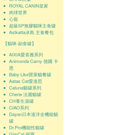
ROYAL CANIN皇家
肉球世界
心寵
超級SP無膠貓咪主食罐
Astkatta冰島 主食餐包
【貓咪-副食罐】
AIXIA愛喜雅系列
Animonda Carny 德國 卡
恩
Baby Like寶萊貓餐罐
Aatas Cat愛達思
Catuna貓罐系列
Cherie 法麗貓罐
CH養生湯罐
CIAO系列
Dayan日本達洋全機能貓
罐
Dr.Pro機能性貓罐
GimCat 竣寶