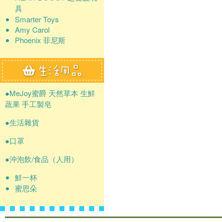
具
Smarter Toys
Amy Carol
Phoenix 菲尼斯
●MeJoy蜜爵 天然草本 生鮮
蔬果 手工製皂
●生活雜貨
●口罩
●沖泡飲/食品（人用）
鮮一杯
蜜思朵