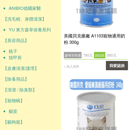
ANIBIO德國家醫
【洗毛精、身體清潔】
YU 東方森草保養系列
美國貝克藥廠 A1103寵物通用奶
【美容用品】
粉 300g
梳子
780元
685元
參考市售價
捐款額
指甲剪
我要認捐
+ 加入清單
【皮膚清潔/護理】
確認
【除蚤用品】
【清潔 / 除臭類】
【寵物碗】
貓壹
【貓狗籠】