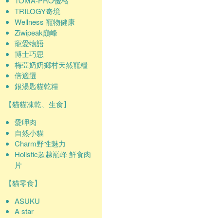
TOMA-PRO優格
TRILOGY奇境
Wellness 寵物健康
Ziwipeak巔峰
寵愛物語
博士巧思
梅亞奶奶鄉村天然寵糧
倍適選
銀湯匙貓乾糧
【貓貓凍乾、生食】
愛呷肉
自然小貓
Charm野性魅力
Holistic超越巔峰 鮮食肉
片
【貓零食】
ASUKU
A star