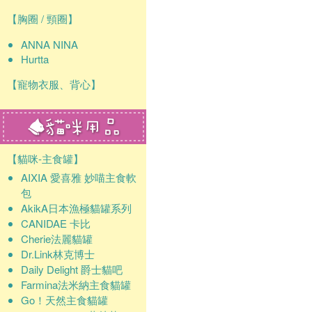
【胸圈 / 頸圈】
ANNA NINA
Hurtta
【寵物衣服、背心】
【貓咪-主食罐】
AIXIA 愛喜雅 妙喵主食軟
包
AkikA日本漁極貓罐系列
CANIDAE 卡比
Cherie法麗貓罐
Dr.Link林克博士
Daily Delight 爵士貓吧
Farmina法米納主食貓罐
Go！天然主食貓罐