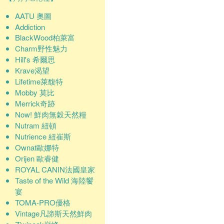
AATU 奧圖
Addiction
BlackWood柏萊富
Charm野性魅力
Hill's 希爾思
Krave渴望
Lifetime萊馥特
Mobby 莫比
Merrick奇跡
Now! 鮮肉無穀天然糧
Nutram 紐頓
Nutrience 紐崔斯
Ownat歐娜特
Orijen 歐睿健
ROYAL CANIN法國皇家
Taste of the Wild 海陸饗
宴
TOMA-PRO優格
Vintage凡諦斯天然鮮肉