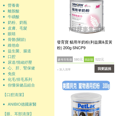
營養膏
離胺酸
牛磺酸
奶粉、奶瓶
皮膚、毛髮
眼睛
骨骼(關節)
發育寶 貓用羊奶粉(利益菌&蛋黃
維他命
粉) 200g SNCP9
益生菌、腸道
口腔
580元
522元
參考市售價
捐款額
尿道/情緒紓壓
心、肝、腎保健
我要認捐
+ 加入清單
免疫
確認
化毛/排毛系列
你懂保健品組合
【口腔清潔】
ANIBIO德國家醫
【眼、耳部清潔】