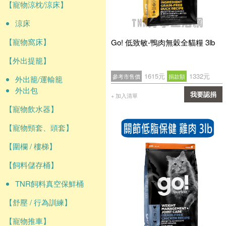
【寵物涼枕/涼床】
涼床
【寵物窩床】
Go! 低致敏-鴨肉無穀全貓糧 3lb
【外出提籠】
1615元
1332元
參考市售價
捐款額
外出籠/運輸籠
外出包
我要認捐
+ 加入清單
【寵物飲水器】
確認
【寵物頸套、頭套】
【圍欄 / 樓梯】
【飼料儲存桶】
TNR飼料真空保鮮桶
【舒壓 / 行為訓練】
【寵物推車】