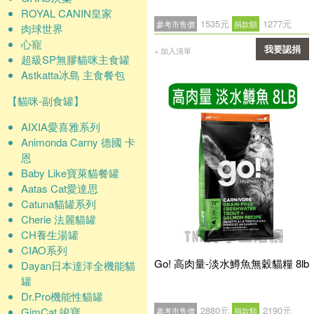
ROYAL CANIN皇家
1535元
1277元
參考市售價
捐款額
肉球世界
心寵
我要認捐
+ 加入清單
超級SP無膠貓咪主食罐
Astkatta冰島 主食餐包
確認
【貓咪-副食罐】
AIXIA愛喜雅系列
Animonda Carny 德國 卡
恩
Baby Like寶萊貓餐罐
Aatas Cat愛達思
Catuna貓罐系列
Cherie 法麗貓罐
CH養生湯罐
CIAO系列
Go! 高肉量-淡水鱒魚無穀貓糧 8lb
Dayan日本達洋全機能貓
罐
Dr.Pro機能性貓罐
2880元
2190元
GimCat 竣寶
參考市售價
捐款額