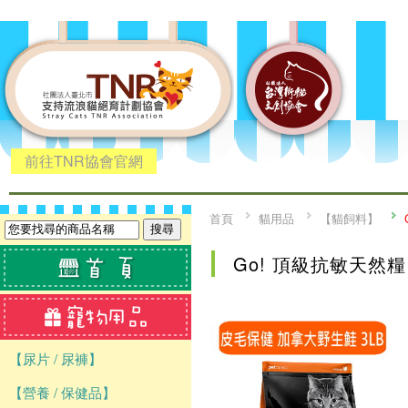
前往TNR協會官網
首頁
貓用品
【貓飼料】
Go! 頂級抗敏天然糧
【尿片 / 尿褲】
【營養 / 保健品】