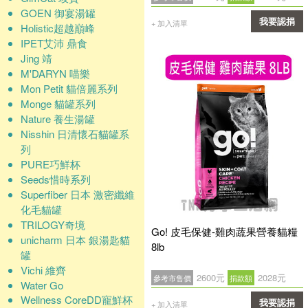
GOEN 御宴湯罐
我要認捐
+ 加入清單
Holistic超越巔峰
IPET艾沛 鼎食
確認
Jing 靖
M'DARYN 喵樂
Mon Petit 貓倍麗系列
Monge 貓罐系列
Nature 養生湯罐
Nisshin 日清懷石貓罐系
列
PURE巧鮮杯
Seeds惜時系列
Superfiber 日本 激密纖維
化毛貓罐
TRILOGY奇境
Go! 皮毛保健-雞肉蔬果營養貓糧
unicharm 日本 銀湯匙貓
8lb
罐
Vichi 維齊
2600元
2028元
參考市售價
捐款額
Water Go
Wellness CoreDD寵鮮杯
我要認捐
+ 加入清單