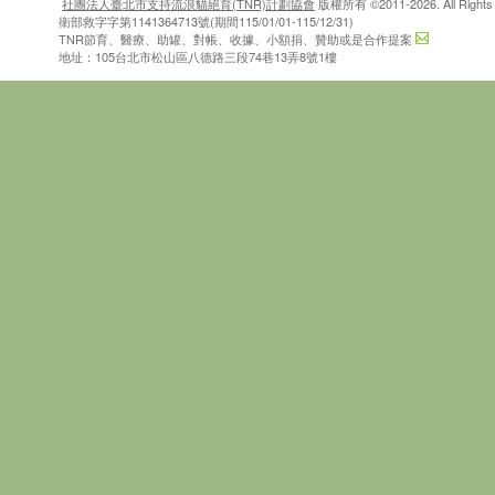
社團法人臺北市支持流浪貓絕育(TNR)計劃協會
版權所有 ©2011-2026. All Rights 
衛部救字字第1141364713號(期間115/01/01-115/12/31)
TNR節育、醫療、助罐、對帳、收據、小額捐、贊助或是合作提案
地址：105台北市松山區八德路三段74巷13弄8號1樓