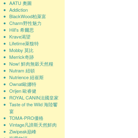
AATU 奧圖
Addiction
BlackWood柏萊富
Charm野性魅力
Hill's 希爾思
Krave渴望
Lifetime萊馥特
Mobby 莫比
Merrick奇跡
Now! 鮮肉無穀天然糧
Nutram 紐頓
Nutrience 紐崔斯
Ownat歐娜特
Orijen 歐睿健
ROYAL CANIN法國皇家
Taste of the Wild 海陸饗
宴
TOMA-PRO優格
Vintage凡諦斯天然鮮肉
Ziwipeak巔峰