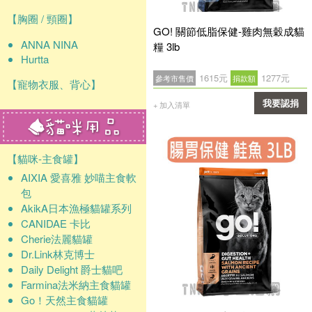
【胸圈 / 頸圈】
GO! 關節低脂保健-雞肉無穀成貓
ANNA NINA
糧 3lb
Hurtta
1615元
1277元
參考市售價
捐款額
【寵物衣服、背心】
我要認捐
+ 加入清單
確認
【貓咪-主食罐】
AIXIA 愛喜雅 妙喵主食軟
包
AkikA日本漁極貓罐系列
CANIDAE 卡比
Cherie法麗貓罐
Dr.Link林克博士
Daily Delight 爵士貓吧
Farmina法米納主食貓罐
Go！天然主食貓罐