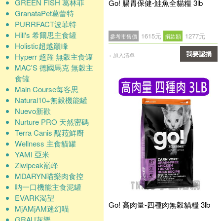
GREEN FISH 葛林菲
Go! 腸胃保健-鮭魚全貓糧 3lb
GranataPet葛蕾特
PURRFACT波菲特
Hill's 希爾思主食罐
1615元
1277元
參考市售價
捐款額
Holistic超越巔峰
我要認捐
+ 加入清單
Hyperr 超躍 無穀主食罐
MAC'S 德國馬克 無穀主
確認
食罐
Main Course每客思
Natural10+無榖機能罐
Nuevo新歡
Nurture PRO 天然密碼
Terra Canis 醍菈鮮廚
Wellness 主食貓罐
YAMI 亞米
Ziwipeak巔峰
MDARYN喵樂肉食控
吶一口機能主食泥罐
EVARK渴望
Go! 高肉量-四種肉無穀貓糧 3lb
MjAMjAM迷幻喵
GRAU灰樂