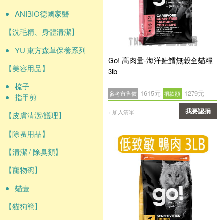
ANIBIO德國家醫
【洗毛精、身體清潔】
YU 東方森草保養系列
Go! 高肉量-海洋鲑鱈無穀全貓糧
【美容用品】
3lb
梳子
1615元
1279元
參考市售價
捐款額
指甲剪
我要認捐
+ 加入清單
【皮膚清潔/護理】
確認
【除蚤用品】
【清潔 / 除臭類】
【寵物碗】
貓壹
【貓狗籠】