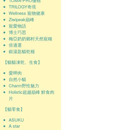
TOMA-PRO優格
TRILOGY奇境
Wellness 寵物健康
Ziwipeak巔峰
寵愛物語
博士巧思
梅亞奶奶鄉村天然寵糧
倍適選
銀湯匙貓乾糧
【貓貓凍乾、生食】
愛呷肉
自然小貓
Charm野性魅力
Holistic超越巔峰 鮮食肉
片
【貓零食】
ASUKU
A star