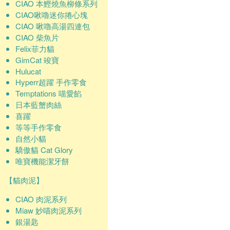
CIAO 本鰹燒魚柳條系列
CIAO啾嚕迷你捲心塊
CIAO 啾嚕高湯四連包
CIAO 柴魚片
Felix菲力貓
GimCat 竣寶
Hulucat
Hyperr超躍 手作零食
Temptations 喵愛餡
日本藍蟹肉絲
喜躍
等等手作零食
自然小貓
驕傲貓 Cat Glory
唯寶機能潔牙餅
【貓肉泥】
CIAO 肉泥系列
Miaw 妙喵肉泥系列
銀湯匙