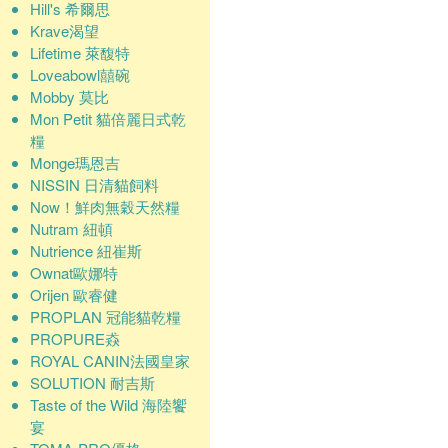
Hill's 希爾思
Krave渴望
Lifetime 萊馥特
Loveabowl囍碗
Mobby 莫比
Mon Petit 貓倍麗日式乾
糧
Monge瑪恩吉
NISSIN 日清貓飼料
Now！鮮肉無穀天然糧
Nutram 紐頓
Nutrience 紐崔斯
Ownat歐娜特
Orijen 歐睿健
PROPLAN 冠能貓乾糧
PROPURE猋
ROYAL CANIN法國皇家
SOLUTION 耐吉斯
Taste of the Wild 海陸饗
宴