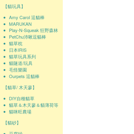
【貓玩具】
Amy Carol 逗貓棒
MARUKAN
Play-N-Squeak 狂野森林
PetChu沛啾逗貓棒
貓草枕
日本IRIS
貓草玩具系列
貓隧道/玩具
毛怪樂園
Ourpets 逗貓棒
【貓草/ 木天蓼】
DIY自種貓草
貓草＆木天蓼＆貓薄荷等
貓咪旺農場
【貓砂】
豆腐砂