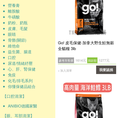
營養膏
離胺酸
牛磺酸
奶粉、奶瓶
皮膚、毛髮
眼睛
骨骼(關節)
Go! 皮毛保健-加拿大野生鮭無穀
維他命
全貓糧 3lb
益生菌、腸道
口腔
1614元
1277元
參考市售價
捐款額
尿道/情緒紓壓
心、肝、腎保健
我要認捐
+ 加入清單
免疫
確認
化毛/排毛系列
你懂保健品組合
【口腔清潔】
ANIBIO德國家醫
【眼、耳部清潔】