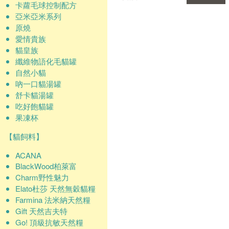
卡蘿毛球控制配方
確認
亞米亞米系列
原燒
愛情貴族
貓皇族
纖維物語化毛貓罐
自然小貓
吶一口貓湯罐
舒卡貓湯罐
吃好飽貓罐
果凍杯
【貓飼料】
ACANA
BlackWood柏萊富
Charm野性魅力
Elato杜莎 天然無穀貓糧
Farmina 法米納天然糧
Gift 天然吉夫特
Go! 頂級抗敏天然糧