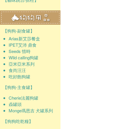
【狗狗-副食罐】
Arias新艾莎餐盒
IPET艾沛 鼎食
Seeds 惜時
Wild calling狗罐
亞米亞米系列
食尚汪汪
吃好飽狗罐
【狗狗-主食罐】
Cherie法麗狗罐
猋罐頭
Monge瑪恩吉 犬罐系列
【狗狗吃乾糧】