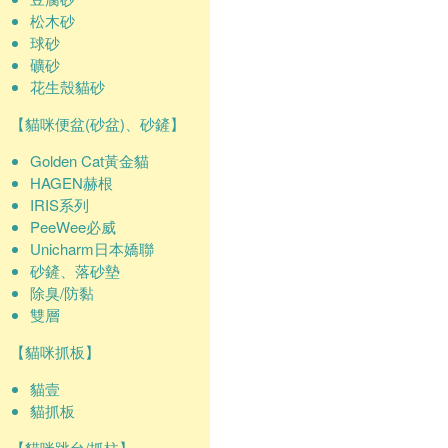
松木砂
球砂
礦砂
花生殼貓砂
【貓咪便盆(砂盆)、砂鏟】
Golden Cat黃金貓
HAGEN赫根
IRIS系列
PeeWee必威
Unicharm日本嬌聯
砂鏟、落砂墊
除臭/防黏
雙層
【貓咪抓板】
貓壹
貓抓板
【貓咪跳台/抓柱】