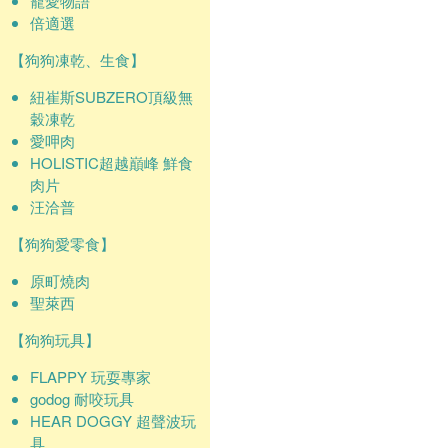
寵愛物語
倍適選
【狗狗凍乾、生食】
紐崔斯SUBZERO頂級無
穀凍乾
愛呷肉
HOLISTIC超越巔峰 鮮食
肉片
汪洽普
【狗狗愛零食】
原町燒肉
聖萊西
【狗狗玩具】
FLAPPY 玩耍專家
godog 耐咬玩具
HEAR DOGGY 超聲波玩
具