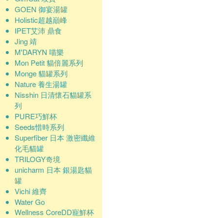
GOEN 御宴湯罐
Holistic超越巔峰
IPET艾沛 鼎食
Jing 靖
M'DARYN 喵樂
Mon Petit 貓倍麗系列
Monge 貓罐系列
Nature 養生湯罐
Nisshin 日清懷石貓罐系
列
PURE巧鮮杯
Seeds惜時系列
Superfiber 日本 激密纖維
化毛貓罐
TRILOGY奇境
unicharm 日本 銀湯匙貓
罐
Vichi 維齊
Water Go
Wellness CoreDD寵鮮杯