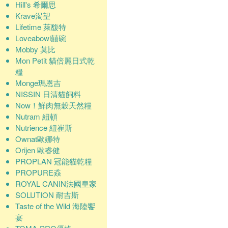
Hill's 希爾思
Krave渴望
Lifetime 萊馥特
Loveabowl囍碗
Mobby 莫比
Mon Petit 貓倍麗日式乾
糧
Monge瑪恩吉
NISSIN 日清貓飼料
Now！鮮肉無穀天然糧
Nutram 紐頓
Nutrience 紐崔斯
Ownat歐娜特
Orijen 歐睿健
PROPLAN 冠能貓乾糧
PROPURE猋
ROYAL CANIN法國皇家
SOLUTION 耐吉斯
Taste of the Wild 海陸饗
宴