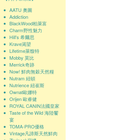
AATU 奧圖
Addiction
BlackWood柏萊富
Charm野性魅力
Hill's 希爾思
Krave渴望
Lifetime萊馥特
Mobby 莫比
Merrick奇跡
Now! 鮮肉無穀天然糧
Nutram 紐頓
Nutrience 紐崔斯
Ownat歐娜特
Orijen 歐睿健
ROYAL CANIN法國皇家
Taste of the Wild 海陸饗
宴
TOMA-PRO優格
Vintage凡諦斯天然鮮肉