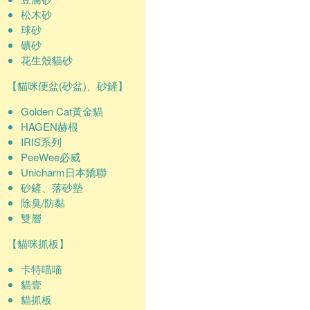
松木砂
球砂
礦砂
花生殼貓砂
【貓咪便盆(砂盆)、砂鏟】
Golden Cat黃金貓
HAGEN赫根
IRIS系列
PeeWee必威
Unicharm日本嬌聯
砂鏟、落砂墊
除臭/防黏
雙層
【貓咪抓板】
卡特喵喵
貓壹
貓抓板