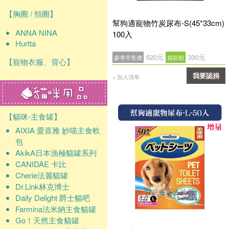
【胸圈 / 頸圈】
幫狗適寵物竹炭尿布-S(45*33cm)
ANNA NINA
100入
Hurtta
520元
330元
參考市售價
捐款額
【寵物衣服、背心】
我要認捐
+ 加入清單
確認
【貓咪-主食罐】
AIXIA 愛喜雅 妙喵主食軟
包
AkikA日本漁極貓罐系列
CANIDAE 卡比
Cherie法麗貓罐
Dr.Link林克博士
Daily Delight 爵士貓吧
Farmina法米納主食貓罐
Go！天然主食貓罐