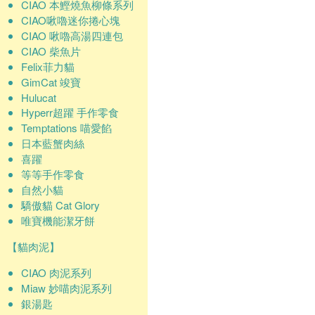
CIAO 本鰹燒魚柳條系列
CIAO啾嚕迷你捲心塊
CIAO 啾嚕高湯四連包
CIAO 柴魚片
Felix菲力貓
GimCat 竣寶
Hulucat
Hyperr超躍 手作零食
Temptations 喵愛餡
日本藍蟹肉絲
喜躍
等等手作零食
自然小貓
驕傲貓 Cat Glory
唯寶機能潔牙餅
【貓肉泥】
CIAO 肉泥系列
Miaw 妙喵肉泥系列
銀湯匙