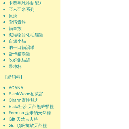
卡蘿毛球控制配方
亞米亞米系列
原燒
愛情貴族
貓皇族
纖維物語化毛貓罐
自然小貓
吶一口貓湯罐
舒卡貓湯罐
吃好飽貓罐
果凍杯
【貓飼料】
ACANA
BlackWood柏萊富
Charm野性魅力
Elato杜莎 天然無穀貓糧
Farmina 法米納天然糧
Gift 天然吉夫特
Go! 頂級抗敏天然糧