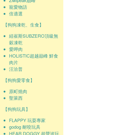
Ziwipeak巔峰
寵愛物語
倍適選
【狗狗凍乾、生食】
紐崔斯SUBZERO頂級無
穀凍乾
愛呷肉
HOLISTIC超越巔峰 鮮食
肉片
汪洽普
【狗狗愛零食】
原町燒肉
聖萊西
【狗狗玩具】
FLAPPY 玩耍專家
godog 耐咬玩具
HEAR DOGGY 超聲波玩