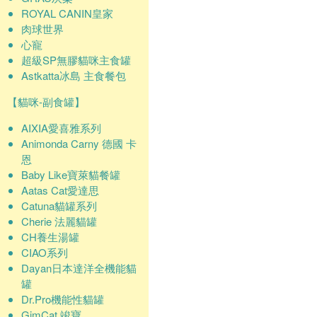
ROYAL CANIN皇家
肉球世界
心寵
超級SP無膠貓咪主食罐
Astkatta冰島 主食餐包
【貓咪-副食罐】
AIXIA愛喜雅系列
Animonda Carny 德國 卡
恩
Baby Like寶萊貓餐罐
Aatas Cat愛達思
Catuna貓罐系列
Cherie 法麗貓罐
CH養生湯罐
CIAO系列
Dayan日本達洋全機能貓
罐
Dr.Pro機能性貓罐
GimCat 竣寶