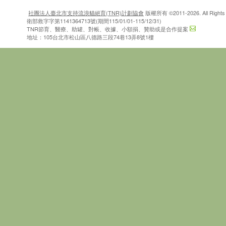
社團法人臺北市支持流浪貓絕育(TNR)計劃協會
版權所有 ©2011-2026. All Rights 
衛部救字字第1141364713號(期間115/01/01-115/12/31)
TNR節育、醫療、助罐、對帳、收據、小額捐、贊助或是合作提案
地址：105台北市松山區八德路三段74巷13弄8號1樓