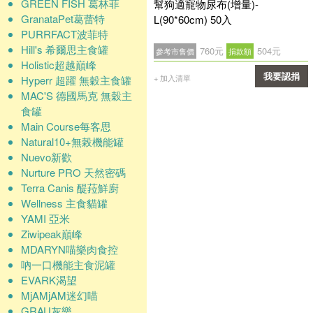
GREEN FISH 葛林菲
幫狗適寵物尿布(增量)-
GranataPet葛蕾特
L(90*60cm) 50入
PURRFACT波菲特
Hill's 希爾思主食罐
760元
504元
參考市售價
捐款額
Holistic超越巔峰
我要認捐
+ 加入清單
Hyperr 超躍 無穀主食罐
MAC'S 德國馬克 無穀主
確認
食罐
Main Course每客思
Natural10+無榖機能罐
Nuevo新歡
Nurture PRO 天然密碼
Terra Canis 醍菈鮮廚
Wellness 主食貓罐
YAMI 亞米
Ziwipeak巔峰
MDARYN喵樂肉食控
吶一口機能主食泥罐
EVARK渴望
MjAMjAM迷幻喵
GRAU灰樂