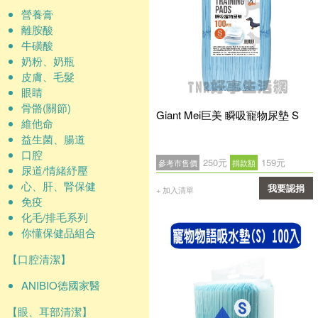
營養膏
離胺酸
牛磺酸
奶粉、奶瓶
皮膚、毛髮
眼睛
骨骼(關節)
Giant Mei巨美 瞬吸寵物尿墊 S
維他命
益生菌、腸道
口腔
250元
159元
參考市售價
捐款額
尿道/情緒紓壓
心、肝、腎保健
我要認捐
+ 加入清單
免疫
確認
化毛/排毛系列
你懂保健品組合
【口腔清潔】
ANIBIO德國家醫
【眼、耳部清潔】