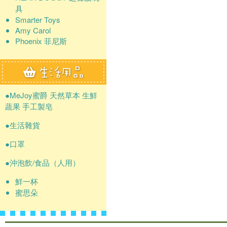
具
Smarter Toys
Amy Carol
Phoenix 菲尼斯
●MeJoy蜜爵 天然草本 生鮮
蔬果 手工製皂
●生活雜貨
●口罩
●沖泡飲/食品（人用）
鮮一杯
蜜思朵