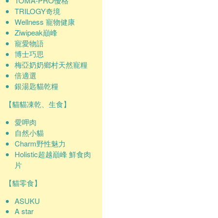
TOMA-PRO優格
TRILOGY奇境
Wellness 寵物健康
Ziwipeak巔峰
寵愛物語
博士巧思
梅亞奶奶鄉村天然寵糧
倍適選
銀湯匙貓乾糧
【貓貓凍乾、生食】
愛呷肉
自然小貓
Charm野性魅力
Holistic超越巔峰 鮮食肉
片
【貓零食】
ASUKU
A star