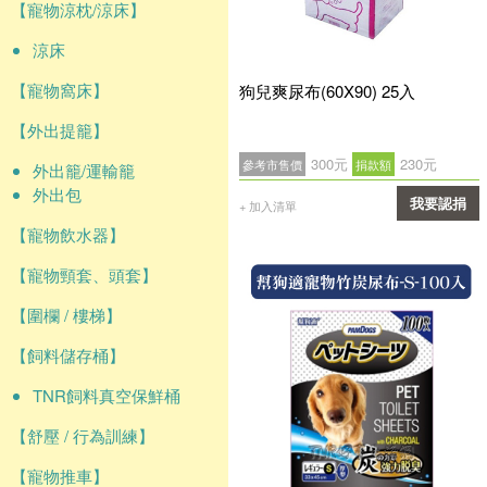
【寵物涼枕/涼床】
涼床
【寵物窩床】
狗兒爽尿布(60X90) 25入
【外出提籠】
300元
230元
參考市售價
捐款額
外出籠/運輸籠
外出包
我要認捐
+ 加入清單
【寵物飲水器】
確認
【寵物頸套、頭套】
【圍欄 / 樓梯】
【飼料儲存桶】
TNR飼料真空保鮮桶
【舒壓 / 行為訓練】
【寵物推車】