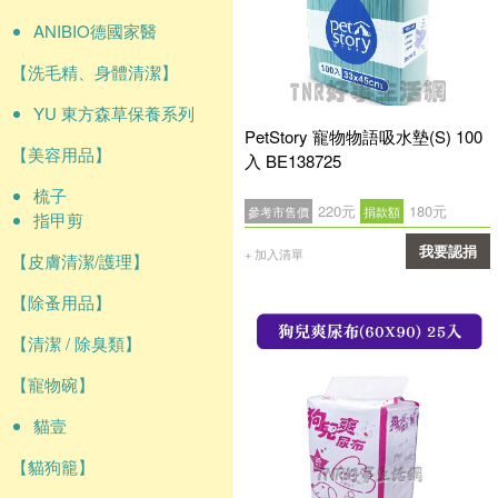
ANIBIO德國家醫
【洗毛精、身體清潔】
YU 東方森草保養系列
PetStory 寵物物語吸水墊(S) 100
【美容用品】
入 BE138725
梳子
220元
180元
參考市售價
捐款額
指甲剪
我要認捐
+ 加入清單
【皮膚清潔/護理】
確認
【除蚤用品】
【清潔 / 除臭類】
【寵物碗】
貓壹
【貓狗籠】