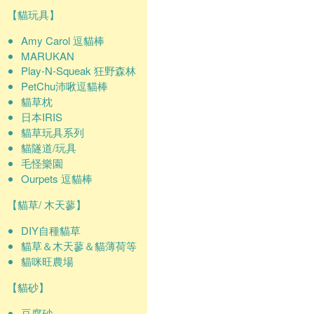
【貓玩具】
Amy Carol 逗貓棒
MARUKAN
Play-N-Squeak 狂野森林
PetChu沛啾逗貓棒
貓草枕
日本IRIS
貓草玩具系列
貓隧道/玩具
毛怪樂園
Ourpets 逗貓棒
【貓草/ 木天蓼】
DIY自種貓草
貓草＆木天蓼＆貓薄荷等
貓咪旺農場
【貓砂】
豆腐砂