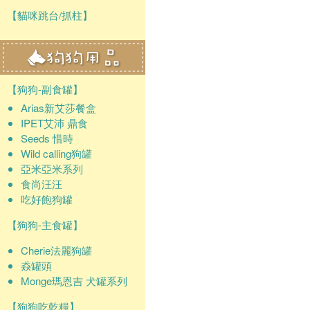
【貓咪跳台/抓柱】
【狗狗-副食罐】
Arias新艾莎餐盒
IPET艾沛 鼎食
Seeds 惜時
Wild calling狗罐
亞米亞米系列
食尚汪汪
吃好飽狗罐
【狗狗-主食罐】
Cherie法麗狗罐
猋罐頭
Monge瑪恩吉 犬罐系列
【狗狗吃乾糧】