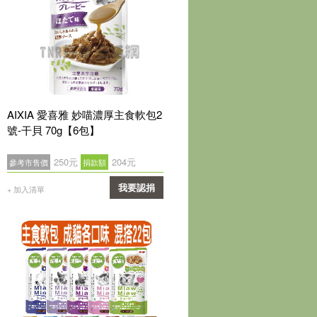
AIXIA 愛喜雅 妙喵濃厚主食軟包2
號-干貝 70g【6包】
250元
204元
參考市售價
捐款額
我要認捐
+ 加入清單
確認