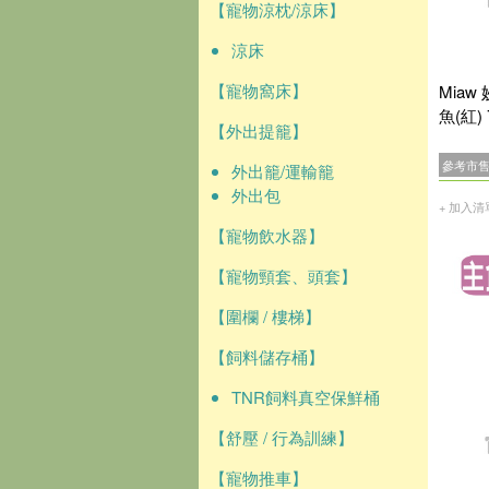
【寵物涼枕/涼床】
涼床
【寵物窩床】
Miaw
魚(紅)
【外出提籠】
參考市
外出籠/運輸籠
外出包
+ 加入清
【寵物飲水器】
【寵物頸套、頭套】
【圍欄 / 樓梯】
【飼料儲存桶】
TNR飼料真空保鮮桶
【舒壓 / 行為訓練】
【寵物推車】