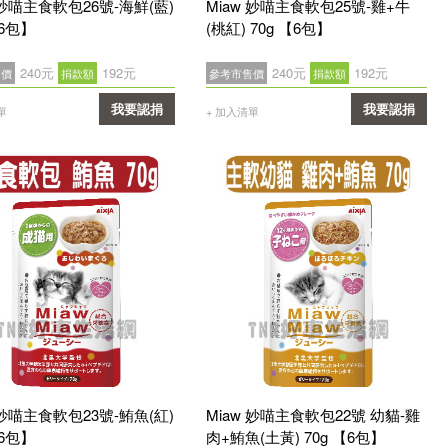
 妙喵主食軟包26號-海鮮(藍)
Miaw 妙喵主食軟包25號-雞+牛
【6包】
(桃紅) 70g 【6包】
240元
192元
240元
192元
售價
捐款額
參考市售價
捐款額
我要認捐
我要認捐
單
+ 加入清單
確認
確認
 妙喵主食軟包23號-鮪魚(紅)
Miaw 妙喵主食軟包22號 幼貓-雞
【6包】
肉+鮪魚(土黃) 70g 【6包】