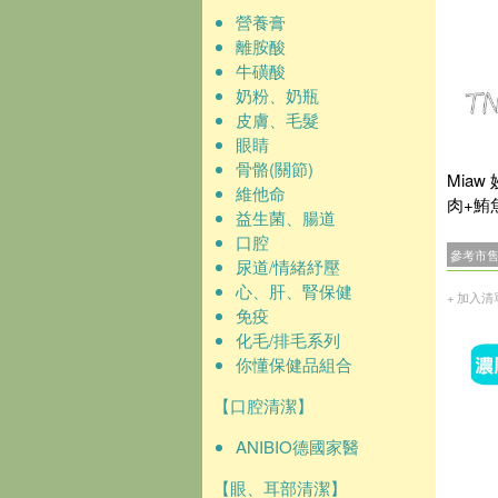
營養膏
離胺酸
牛磺酸
奶粉、奶瓶
皮膚、毛髮
眼睛
骨骼(關節)
Mia
維他命
肉+鮪魚
益生菌、腸道
口腔
參考市
尿道/情緒紓壓
心、肝、腎保健
+ 加入清
免疫
化毛/排毛系列
你懂保健品組合
【口腔清潔】
ANIBIO德國家醫
【眼、耳部清潔】