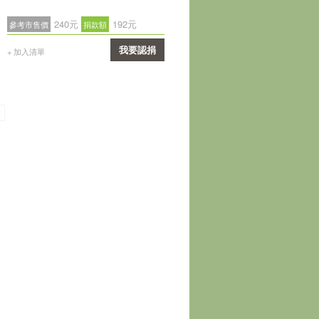
240元
192元
參考市售價
捐款額
我要認捐
+ 加入清單
確認
頁