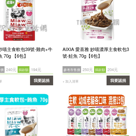
w 妙喵主食軟包39號-雞肉+牛
AIXIA 愛喜雅 妙喵濃厚主食軟包3
 70g 【6包】
號-鮭魚 70g【6包】
240元
194元
250元
204元
售價
捐款額
參考市售價
捐款額
我要認捐
我要認捐
單
+ 加入清單
確認
確認