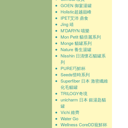
GOEN 御宴湯罐
Holistic超越巔峰
IPET艾沛 鼎食
Jing 靖
M'DARYN 喵樂
Mon Petit 貓倍麗系列
Monge 貓罐系列
Nature 養生湯罐
Nisshin 日清懷石貓罐系
列
PURE巧鮮杯
Seeds惜時系列
Superfiber 日本 激密纖維
化毛貓罐
TRILOGY奇境
unicharm 日本 銀湯匙貓
罐
Vichi 維齊
Water Go
Wellness CoreDD寵鮮杯