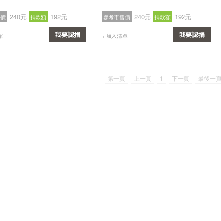
240元
192元
240元
192元
售價
捐款額
參考市售價
捐款額
我要認捐
我要認捐
單
+ 加入清單
確認
確認
第一頁
上一頁
1
下一頁
最後一