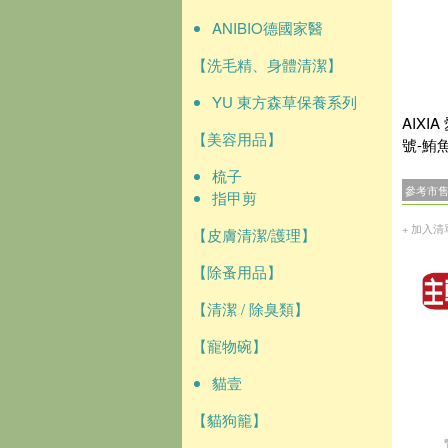
ANIBIO德國家醫
【洗毛精、身體清潔】
YU 東方森草保養系列
AIX
【美容用品】
號-鮪魚
梳子
參考市
指甲剪
+ 加入清
【皮膚清潔/護理】
【除蚤用品】
【清潔 / 除臭類】
【寵物碗】
貓壹
【貓狗籠】