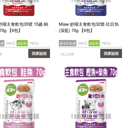
 妙喵主食軟包35號 15歲-鮪
Miaw 妙喵主食軟包32號-比目魚
 70g 【6包】
(深藍) 70g 【6包】
240元
192元
240元
192元
售價
捐款額
參考市售價
捐款額
我要認捐
我要認捐
單
+ 加入清單
確認
確認