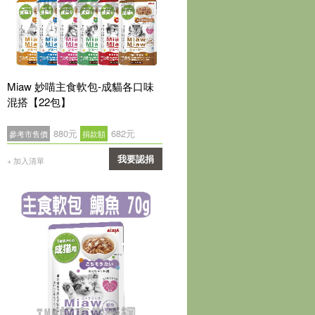
Miaw 妙喵主食軟包-成貓各口味
混搭【22包】
880元
682元
參考市售價
捐款額
我要認捐
+ 加入清單
確認