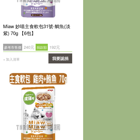
Miaw 妙喵主食軟包31號-鯛魚(淡
紫) 70g 【6包】
240元
192元
參考市售價
捐款額
我要認捐
+ 加入清單
確認