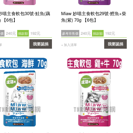
 妙喵主食軟包30號-鮭魚(藕
Miaw 妙喵主食軟包29號-鰹魚+柴
0g 【6包】
魚(紫) 70g 【6包】
240元
192元
240元
192元
售價
捐款額
參考市售價
捐款額
我要認捐
我要認捐
單
+ 加入清單
確認
確認