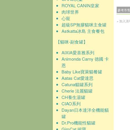
ROYAL CANIN皇家
參考市
肉球世界
心寵
+ 加入清
超級SP無膠貓咪主食罐
Astkatta冰島 主食餐包
【貓咪-副食罐】
AIXIA愛喜雅系列
Animonda Carny 德國 卡
恩
Baby Like寶萊貓餐罐
Aatas Cat愛達思
Catuna貓罐系列
Cherie 法麗貓罐
CH養生湯罐
CIAO系列
Dayan日本達洋全機能貓
罐
Dr.Pro機能性貓罐
GimCat 竣寶