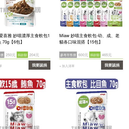
IA 愛喜雅 妙喵濃厚主食軟包1
Miaw 妙喵主食軟包-幼、成、老
 70g【6包】
貓各口味混搭【15包】
250元
204元
600元
465元
售價
捐款額
參考市售價
捐款額
我要認捐
我要認捐
單
+ 加入清單
確認
確認