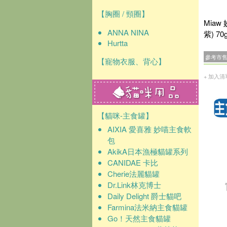
【胸圈 / 頸圈】
Miaw
ANNA NINA
紫) 7
Hurtta
參考市
【寵物衣服、背心】
+ 加入清
【貓咪-主食罐】
AIXIA 愛喜雅 妙喵主食軟
包
AkikA日本漁極貓罐系列
CANIDAE 卡比
Cherie法麗貓罐
Dr.Link林克博士
Daily Delight 爵士貓吧
Farmina法米納主食貓罐
Go！天然主食貓罐