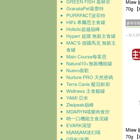
GREEN FISH 葛林菲
Miaw
GranataPet葛蕾特
70g 
PURRFACT波菲特
Hill's 希爾思主食罐
參考市
Holistic超越巔峰
+ 加入清
Hyperr 超躍 無穀主食罐
MAC'S 德國馬克 無穀主
食罐
Main Course每客思
Natural10+無榖機能罐
Nuevo新歡
Nurture PRO 天然密碼
Terra Canis 醍菈鮮廚
Wellness 主食貓罐
YAMI 亞米
Ziwipeak巔峰
MDARYN喵樂肉食控
吶一口機能主食泥罐
EVARK渴望
Miaw
MjAMjAM迷幻喵
70g 
GRAU灰樂