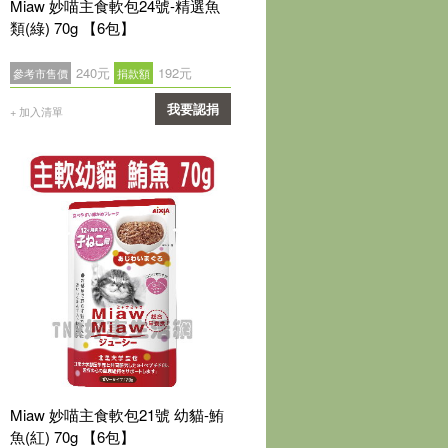
Miaw 妙喵主食軟包24號-精選魚
類(綠) 70g 【6包】
240元
192元
參考市售價
捐款額
我要認捐
+ 加入清單
確認
Miaw 妙喵主食軟包21號 幼貓-鮪
魚(紅) 70g 【6包】