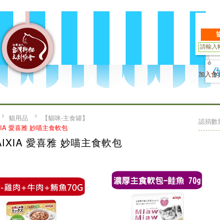
加入會
貓用品
【貓咪-主食罐】
認捐數
XIA 愛喜雅 妙喵主食軟包
AIXIA 愛喜雅 妙喵主食軟包