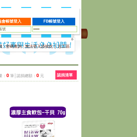
員
|
密碼查詢
|
無法登入請按此
│
志工區
0
0
認捐清單
量：
筆│認捐總額：
元