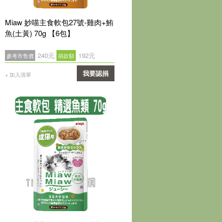
Miaw 妙喵主食軟包27號-雞肉+鮪
魚(土黃) 70g 【6包】
240元
192元
參考市售價
捐款額
我要認捐
+ 加入清單
確認