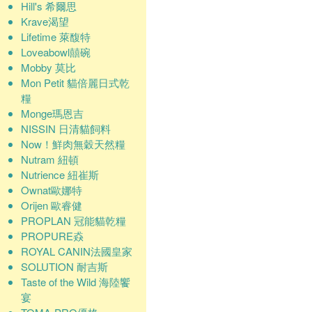
Hill's 希爾思
Krave渴望
Lifetime 萊馥特
Loveabowl囍碗
Mobby 莫比
Mon Petit 貓倍麗日式乾
糧
Monge瑪恩吉
NISSIN 日清貓飼料
Now！鮮肉無穀天然糧
Nutram 紐頓
Nutrience 紐崔斯
Ownat歐娜特
Orijen 歐睿健
PROPLAN 冠能貓乾糧
PROPURE猋
ROYAL CANIN法國皇家
SOLUTION 耐吉斯
Taste of the Wild 海陸饗
宴