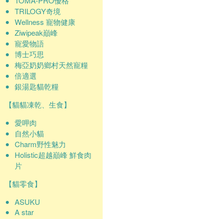
TOMA-PRO優格
TRILOGY奇境
Wellness 寵物健康
Ziwipeak巔峰
寵愛物語
博士巧思
梅亞奶奶鄉村天然寵糧
倍適選
銀湯匙貓乾糧
【貓貓凍乾、生食】
愛呷肉
自然小貓
Charm野性魅力
Holistic超越巔峰 鮮食肉
片
【貓零食】
ASUKU
A star