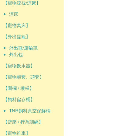
【寵物涼枕/涼床】
涼床
【寵物窩床】
【外出提籠】
外出籠/運輸籠
外出包
【寵物飲水器】
【寵物頸套、頭套】
【圍欄 / 樓梯】
【飼料儲存桶】
TNR飼料真空保鮮桶
【舒壓 / 行為訓練】
【寵物推車】