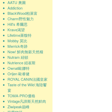
AATU 奧圖
Addiction
BlackWood柏萊富
Charm野性魅力
Hill's 希爾思
Krave渴望
Lifetime萊馥特
Mobby 莫比
Merrick奇跡
Now! 鮮肉無穀天然糧
Nutram 紐頓
Nutrience 紐崔斯
Ownat歐娜特
Orijen 歐睿健
ROYAL CANIN法國皇家
Taste of the Wild 海陸饗
宴
TOMA-PRO優格
Vintage凡諦斯天然鮮肉
Ziwipeak巔峰