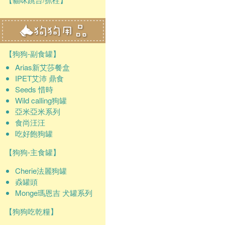
【狗狗-副食罐】
Arias新艾莎餐盒
IPET艾沛 鼎食
Seeds 惜時
Wild calling狗罐
亞米亞米系列
食尚汪汪
吃好飽狗罐
【狗狗-主食罐】
Cherie法麗狗罐
猋罐頭
Monge瑪恩吉 犬罐系列
【狗狗吃乾糧】