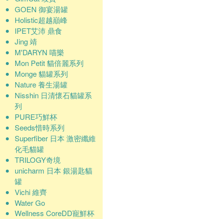
GOEN 御宴湯罐
Holistic超越巔峰
IPET艾沛 鼎食
Jing 靖
M'DARYN 喵樂
Mon Petit 貓倍麗系列
Monge 貓罐系列
Nature 養生湯罐
Nisshin 日清懷石貓罐系
列
PURE巧鮮杯
Seeds惜時系列
Superfiber 日本 激密纖維
化毛貓罐
TRILOGY奇境
unicharm 日本 銀湯匙貓
罐
Vichi 維齊
Water Go
Wellness CoreDD寵鮮杯