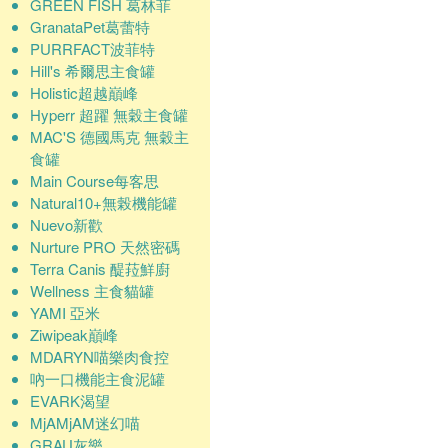
GREEN FISH 葛林菲
GranataPet葛蕾特
PURRFACT波菲特
Hill's 希爾思主食罐
Holistic超越巔峰
Hyperr 超躍 無穀主食罐
MAC'S 德國馬克 無穀主
食罐
Main Course每客思
Natural10+無榖機能罐
Nuevo新歡
Nurture PRO 天然密碼
Terra Canis 醍菈鮮廚
Wellness 主食貓罐
YAMI 亞米
Ziwipeak巔峰
MDARYN喵樂肉食控
吶一口機能主食泥罐
EVARK渴望
MjAMjAM迷幻喵
GRAU灰樂