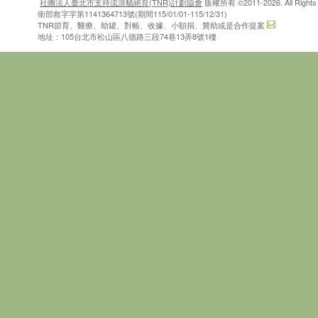
社團法人臺北市支持流浪貓絕育(TNR)計劃協會
版權所有 ©2011-2026. All Rights 
衛部救字字第1141364713號(期間115/01/01-115/12/31)
TNR節育、醫療、助罐、對帳、收據、小額捐、贊助或是合作提案
地址：105台北市松山區八德路三段74巷13弄8號1樓