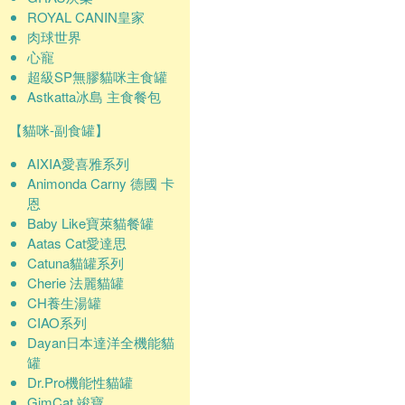
ROYAL CANIN皇家
肉球世界
心寵
超級SP無膠貓咪主食罐
Astkatta冰島 主食餐包
【貓咪-副食罐】
AIXIA愛喜雅系列
Animonda Carny 德國 卡
恩
Baby Like寶萊貓餐罐
Aatas Cat愛達思
Catuna貓罐系列
Cherie 法麗貓罐
CH養生湯罐
CIAO系列
Dayan日本達洋全機能貓
罐
Dr.Pro機能性貓罐
GimCat 竣寶