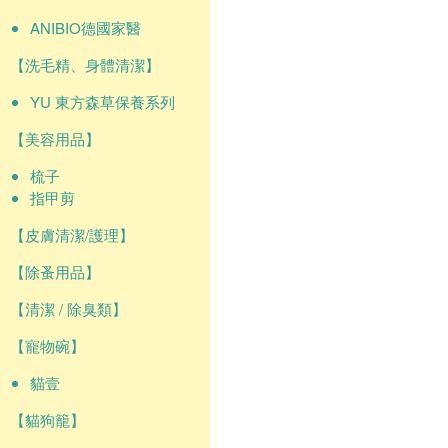
ANIBIO德國家醫
【洗毛精、身體清潔】
YU 東方森草保養系列
【美容用品】
梳子
指甲剪
【皮膚清潔/護理】
【除蚤用品】
【清潔 / 除臭類】
【寵物碗】
貓壹
【貓狗籠】