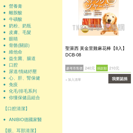
營養膏
離胺酸
牛磺酸
奶粉、奶瓶
皮膚、毛髮
眼睛
骨骼(關節)
聖萊西 黃金里雞麻花棒【8入】
維他命
DCB-08
益生菌、腸道
口腔
240元
210元
參考市售價
捐款額
尿道/情緒紓壓
心、肝、腎保健
我要認捐
+ 加入清單
免疫
確認
化毛/排毛系列
你懂保健品組合
【口腔清潔】
ANIBIO德國家醫
【眼、耳部清潔】