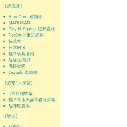
【貓玩具】
Amy Carol 逗貓棒
MARUKAN
Play-N-Squeak 狂野森林
PetChu沛啾逗貓棒
貓草枕
日本IRIS
貓草玩具系列
貓隧道/玩具
毛怪樂園
Ourpets 逗貓棒
【貓草/ 木天蓼】
DIY自種貓草
貓草＆木天蓼＆貓薄荷等
貓咪旺農場
【貓砂】
豆腐砂