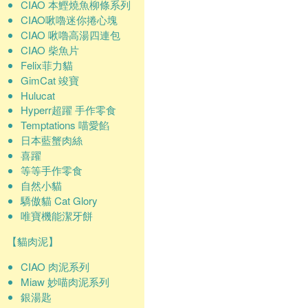
CIAO 本鰹燒魚柳條系列
CIAO啾嚕迷你捲心塊
CIAO 啾嚕高湯四連包
CIAO 柴魚片
Felix菲力貓
GimCat 竣寶
Hulucat
Hyperr超躍 手作零食
Temptations 喵愛餡
日本藍蟹肉絲
喜躍
等等手作零食
自然小貓
驕傲貓 Cat Glory
唯寶機能潔牙餅
【貓肉泥】
CIAO 肉泥系列
Miaw 妙喵肉泥系列
銀湯匙