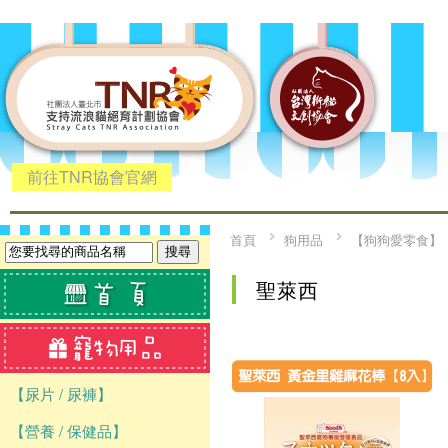
前往TNR協會官網
首頁
狗用品
【狗狗愛零食】
聖萊西
【尿片 / 尿褲】
【營養 / 保健品】