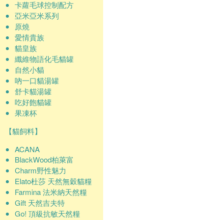
卡蘿毛球控制配方
亞米亞米系列
原燒
愛情貴族
貓皇族
纖維物語化毛貓罐
自然小貓
吶一口貓湯罐
舒卡貓湯罐
吃好飽貓罐
果凍杯
【貓飼料】
ACANA
BlackWood柏萊富
Charm野性魅力
Elato杜莎 天然無穀貓糧
Farmina 法米納天然糧
Gift 天然吉夫特
Go! 頂級抗敏天然糧