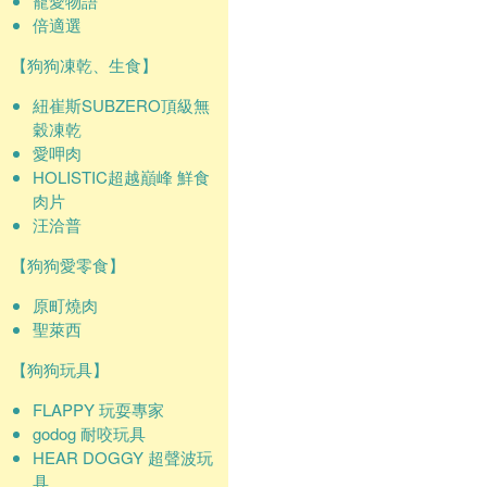
寵愛物語
倍適選
【狗狗凍乾、生食】
紐崔斯SUBZERO頂級無
穀凍乾
愛呷肉
HOLISTIC超越巔峰 鮮食
肉片
汪洽普
【狗狗愛零食】
原町燒肉
聖萊西
【狗狗玩具】
FLAPPY 玩耍專家
godog 耐咬玩具
HEAR DOGGY 超聲波玩
具