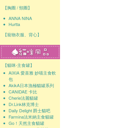
【胸圈 / 頸圈】
ANNA NINA
Hurtta
【寵物衣服、背心】
【貓咪-主食罐】
AIXIA 愛喜雅 妙喵主食軟
包
AkikA日本漁極貓罐系列
CANIDAE 卡比
Cherie法麗貓罐
Dr.Link林克博士
Daily Delight 爵士貓吧
Farmina法米納主食貓罐
Go！天然主食貓罐