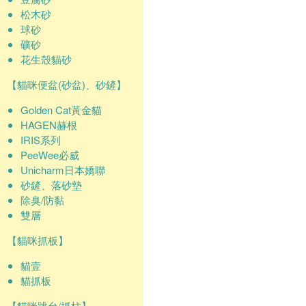
松木砂
球砂
礦砂
花生殼貓砂
【貓咪便盆(砂盆)、砂鏟】
Golden Cat黃金貓
HAGEN赫根
IRIS系列
PeeWee必威
Unicharm日本嬌聯
砂鏟、落砂墊
除臭/防黏
雙層
【貓咪抓板】
貓壹
貓抓板
【貓咪跳台/抓柱】