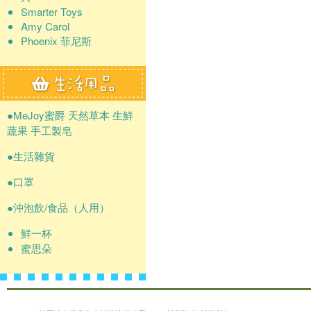
Smarter Toys
Amy Carol
Phoenix 菲尼斯
●MeJoy蜜爵 天然草本 生鮮
蔬果 手工製皂
●生活雜貨
●口罩
●沖泡飲/食品（人用）
鮮一杯
蜜思朵