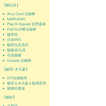
【貓玩具】
Amy Carol 逗貓棒
MARUKAN
Play-N-Squeak 狂野森林
PetChu沛啾逗貓棒
貓草枕
日本IRIS
貓草玩具系列
貓隧道/玩具
毛怪樂園
Ourpets 逗貓棒
【貓草/ 木天蓼】
DIY自種貓草
貓草＆木天蓼＆貓薄荷等
貓咪旺農場
【貓砂】
豆腐砂