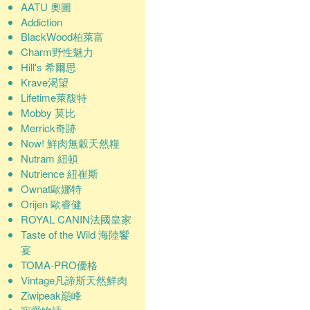
AATU 奧圖
Addiction
BlackWood柏萊富
Charm野性魅力
Hill's 希爾思
Krave渴望
Lifetime萊馥特
Mobby 莫比
Merrick奇跡
Now! 鮮肉無穀天然糧
Nutram 紐頓
Nutrience 紐崔斯
Ownat歐娜特
Orijen 歐睿健
ROYAL CANIN法國皇家
Taste of the Wild 海陸饗
宴
TOMA-PRO優格
Vintage凡諦斯天然鮮肉
Ziwipeak巔峰