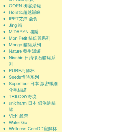
GOEN 御宴湯罐
Holistic超越巔峰
IPET艾沛 鼎食
Jing 靖
M'DARYN 喵樂
Mon Petit 貓倍麗系列
Monge 貓罐系列
Nature 養生湯罐
Nisshin 日清懷石貓罐系
列
PURE巧鮮杯
Seeds惜時系列
Superfiber 日本 激密纖維
化毛貓罐
TRILOGY奇境
unicharm 日本 銀湯匙貓
罐
Vichi 維齊
Water Go
Wellness CoreDD寵鮮杯