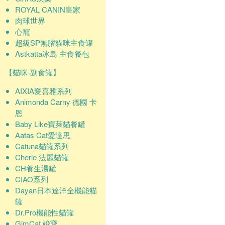
ROYAL CANIN皇家
肉球世界
心寵
超級SP無膠貓咪主食罐
Astkatta冰島 主食餐包
【貓咪-副食罐】
AIXIA愛喜雅系列
Animonda Carny 德國 卡
恩
Baby Like寶萊貓餐罐
Aatas Cat愛達思
Catuna貓罐系列
Cherie 法麗貓罐
CH養生湯罐
CIAO系列
Dayan日本達洋全機能貓
罐
Dr.Pro機能性貓罐
GimCat 竣寶