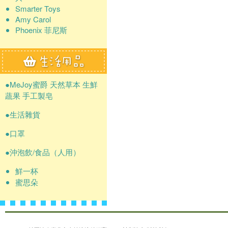
Smarter Toys
Amy Carol
Phoenix 菲尼斯
●MeJoy蜜爵 天然草本 生鮮
蔬果 手工製皂
●生活雜貨
●口罩
●沖泡飲/食品（人用）
鮮一杯
蜜思朵