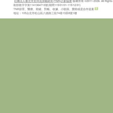
社團法人臺北市支持流浪貓絕育(TNR)計劃協會
版權所有 ©2011-2026. All Rights 
衛部救字字第1141364713號(期間115/01/01-115/12/31)
TNR節育、醫療、助罐、對帳、收據、小額捐、贊助或是合作提案
地址：105台北市松山區八德路三段74巷13弄8號1樓