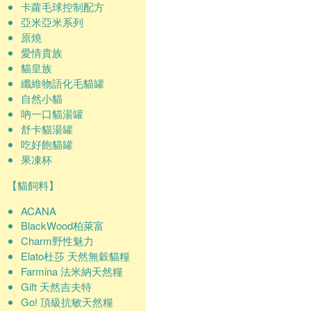
卡蘿毛球控制配方
亞米亞米系列
原燒
愛情貴族
貓皇族
纖維物語化毛貓罐
自然小貓
吶一口貓湯罐
舒卡貓湯罐
吃好飽貓罐
果凍杯
【貓飼料】
ACANA
BlackWood柏萊富
Charm野性魅力
Elato杜莎 天然無穀貓糧
Farmina 法米納天然糧
Gift 天然吉夫特
Go! 頂級抗敏天然糧