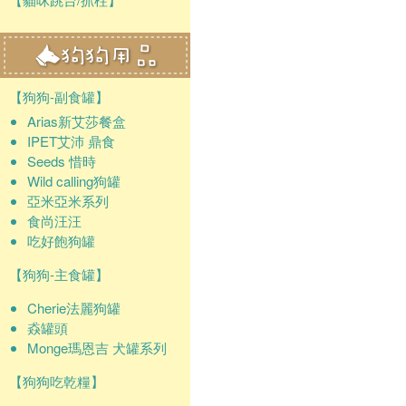
【狗狗-副食罐】
Arias新艾莎餐盒
IPET艾沛 鼎食
Seeds 惜時
Wild calling狗罐
亞米亞米系列
食尚汪汪
吃好飽狗罐
【狗狗-主食罐】
Cherie法麗狗罐
猋罐頭
Monge瑪恩吉 犬罐系列
【狗狗吃乾糧】