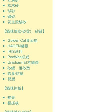
松木砂
球砂
礦砂
花生殼貓砂
【貓咪便盆(砂盆)、砂鏟】
Golden Cat黃金貓
HAGEN赫根
IRIS系列
PeeWee必威
Unicharm日本嬌聯
砂鏟、落砂墊
除臭/防黏
雙層
【貓咪抓板】
貓壹
貓抓板
【貓咪跳台/抓柱】