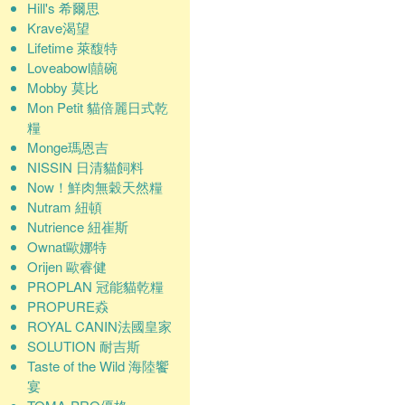
Hill's 希爾思
Krave渴望
Lifetime 萊馥特
Loveabowl囍碗
Mobby 莫比
Mon Petit 貓倍麗日式乾
糧
Monge瑪恩吉
NISSIN 日清貓飼料
Now！鮮肉無穀天然糧
Nutram 紐頓
Nutrience 紐崔斯
Ownat歐娜特
Orijen 歐睿健
PROPLAN 冠能貓乾糧
PROPURE猋
ROYAL CANIN法國皇家
SOLUTION 耐吉斯
Taste of the Wild 海陸饗
宴