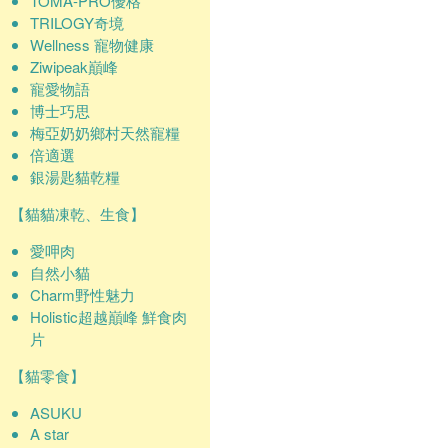
TOMA-PRO優格
TRILOGY奇境
Wellness 寵物健康
Ziwipeak巔峰
寵愛物語
博士巧思
梅亞奶奶鄉村天然寵糧
倍適選
銀湯匙貓乾糧
【貓貓凍乾、生食】
愛呷肉
自然小貓
Charm野性魅力
Holistic超越巔峰 鮮食肉
片
【貓零食】
ASUKU
A star