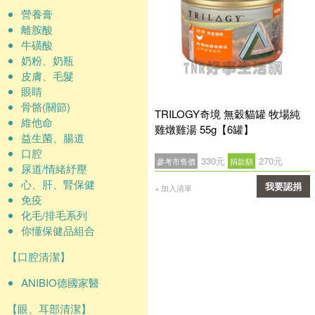
營養膏
離胺酸
牛磺酸
奶粉、奶瓶
皮膚、毛髮
眼睛
骨骼(關節)
TRILOGY奇境 無穀貓罐 牧場純
維他命
雞燉雞湯 55g【6罐】
益生菌、腸道
口腔
330元
270元
參考市售價
捐款額
尿道/情緒紓壓
心、肝、腎保健
我要認捐
+ 加入清單
免疫
確認
化毛/排毛系列
你懂保健品組合
【口腔清潔】
ANIBIO德國家醫
【眼、耳部清潔】