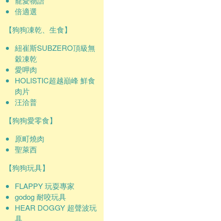
寵愛物語
倍適選
【狗狗凍乾、生食】
紐崔斯SUBZERO頂級無
穀凍乾
愛呷肉
HOLISTIC超越巔峰 鮮食
肉片
汪洽普
【狗狗愛零食】
原町燒肉
聖萊西
【狗狗玩具】
FLAPPY 玩耍專家
godog 耐咬玩具
HEAR DOGGY 超聲波玩
具