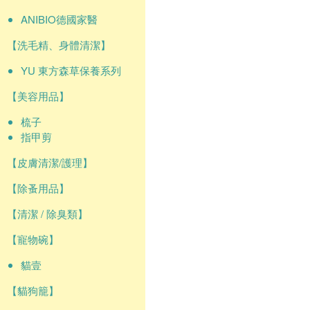
ANIBIO德國家醫
【洗毛精、身體清潔】
YU 東方森草保養系列
【美容用品】
梳子
指甲剪
【皮膚清潔/護理】
【除蚤用品】
【清潔 / 除臭類】
【寵物碗】
貓壹
【貓狗籠】