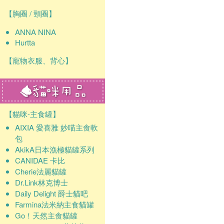
【胸圈 / 頸圈】
ANNA NINA
Hurtta
【寵物衣服、背心】
【貓咪-主食罐】
AIXIA 愛喜雅 妙喵主食軟
包
AkikA日本漁極貓罐系列
CANIDAE 卡比
Cherie法麗貓罐
Dr.Link林克博士
Daily Delight 爵士貓吧
Farmina法米納主食貓罐
Go！天然主食貓罐