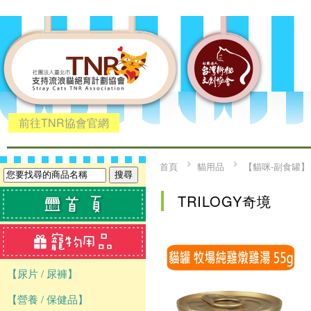
前往TNR協會官網
首頁
貓用品
【貓咪-副食罐】
TRILOGY奇境
【尿片 / 尿褲】
【營養 / 保健品】