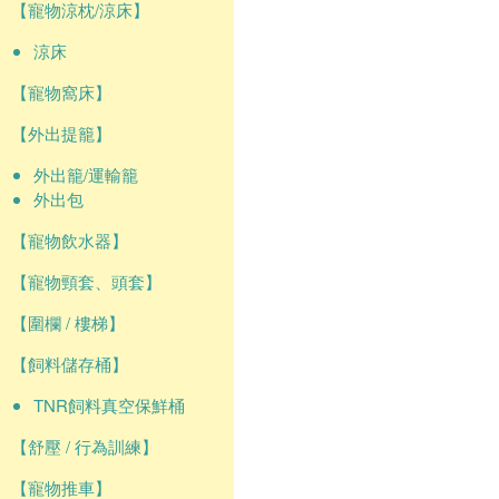
【寵物涼枕/涼床】
涼床
【寵物窩床】
【外出提籠】
外出籠/運輸籠
外出包
【寵物飲水器】
【寵物頸套、頭套】
【圍欄 / 樓梯】
【飼料儲存桶】
TNR飼料真空保鮮桶
【舒壓 / 行為訓練】
【寵物推車】