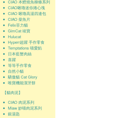
CIAO 本鰹燒魚柳條系列
CIAO啾嚕迷你捲心塊
CIAO 啾嚕高湯四連包
CIAO 柴魚片
Felix菲力貓
GimCat 竣寶
Hulucat
Hyperr超躍 手作零食
Temptations 喵愛餡
日本藍蟹肉絲
喜躍
等等手作零食
自然小貓
驕傲貓 Cat Glory
唯寶機能潔牙餅
【貓肉泥】
CIAO 肉泥系列
Miaw 妙喵肉泥系列
銀湯匙