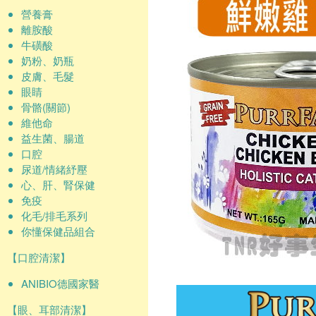
營養膏
離胺酸
牛磺酸
奶粉、奶瓶
皮膚、毛髮
眼睛
骨骼(關節)
維他命
益生菌、腸道
口腔
尿道/情緒紓壓
心、肝、腎保健
免疫
化毛/排毛系列
你懂保健品組合
【口腔清潔】
ANIBIO德國家醫
【眼、耳部清潔】