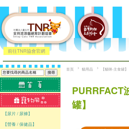
前往TNR協會官網
首頁
貓用品
【貓咪-主食罐】
PURRFAC
罐】
【尿片 / 尿褲】
【營養 / 保健品】