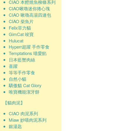
CIAO 本鰹燒魚柳條系列
CIAO啾嚕迷你捲心塊
CIAO 啾嚕高湯四連包
CIAO 柴魚片
Felix菲力貓
GimCat 竣寶
Hulucat
Hyperr超躍 手作零食
Temptations 喵愛餡
日本藍蟹肉絲
喜躍
等等手作零食
自然小貓
驕傲貓 Cat Glory
唯寶機能潔牙餅
【貓肉泥】
CIAO 肉泥系列
Miaw 妙喵肉泥系列
銀湯匙