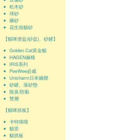
松木砂
球砂
礦砂
花生殼貓砂
【貓咪便盆(砂盆)、砂鏟】
Golden Cat黃金貓
HAGEN赫根
IRIS系列
PeeWee必威
Unicharm日本嬌聯
砂鏟、落砂墊
除臭/防黏
雙層
【貓咪抓板】
卡特喵喵
貓壹
貓抓板