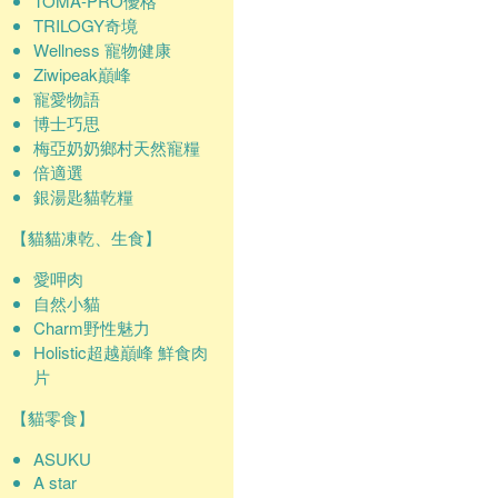
TOMA-PRO優格
TRILOGY奇境
Wellness 寵物健康
Ziwipeak巔峰
寵愛物語
博士巧思
梅亞奶奶鄉村天然寵糧
倍適選
銀湯匙貓乾糧
【貓貓凍乾、生食】
愛呷肉
自然小貓
Charm野性魅力
Holistic超越巔峰 鮮食肉
片
【貓零食】
ASUKU
A star