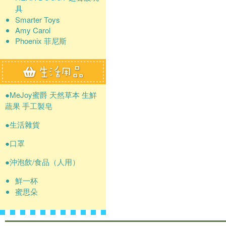
具
Smarter Toys
Amy Carol
Phoenix 菲尼斯
●MeJoy蜜爵 天然草本 生鮮
蔬果 手工製皂
●生活雜貨
●口罩
●沖泡飲/食品（人用）
鮮一杯
蜜思朵