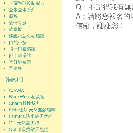
卡蘿毛球控制配方
Q：不記得我有無
亞米亞米系列
A：請將您報名的
原燒
愛情貴族
信箱，謝謝您！
貓皇族
纖維物語化毛貓罐
自然小貓
吶一口貓湯罐
舒卡貓湯罐
吃好飽貓罐
果凍杯
【貓飼料】
ACANA
BlackWood柏萊富
Charm野性魅力
Elato杜莎 天然無穀貓糧
Farmina 法米納天然糧
Gift 天然吉夫特
Go! 頂級抗敏天然糧