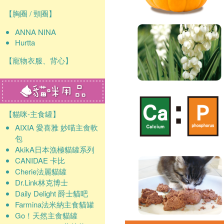
【胸圈 / 頸圈】
ANNA NINA
Hurtta
【寵物衣服、背心】
【貓咪-主食罐】
AIXIA 愛喜雅 妙喵主食軟
包
AkikA日本漁極貓罐系列
CANIDAE 卡比
Cherie法麗貓罐
Dr.Link林克博士
Daily Delight 爵士貓吧
Farmina法米納主食貓罐
Go！天然主食貓罐