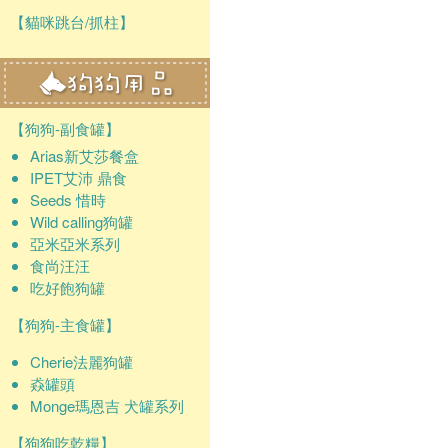
【貓咪跳台/抓柱】
【狗狗-副食罐】
Arias新艾莎餐盒
IPET艾沛 鼎食
Seeds 惜時
Wild calling狗罐
亞米亞米系列
食尚汪汪
吃好飽狗罐
【狗狗-主食罐】
Cherie法麗狗罐
猋罐頭
Monge瑪恩吉 犬罐系列
【狗狗吃乾糧】