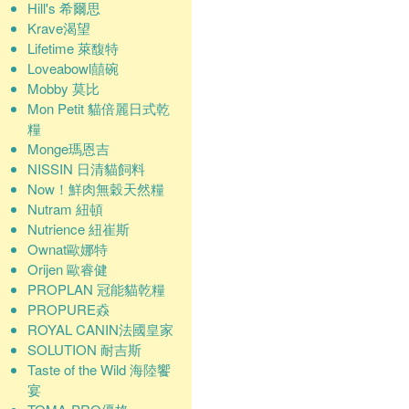
Hill's 希爾思
Krave渴望
Lifetime 萊馥特
Loveabowl囍碗
Mobby 莫比
Mon Petit 貓倍麗日式乾
糧
Monge瑪恩吉
NISSIN 日清貓飼料
Now！鮮肉無穀天然糧
Nutram 紐頓
Nutrience 紐崔斯
Ownat歐娜特
Orijen 歐睿健
PROPLAN 冠能貓乾糧
PROPURE猋
ROYAL CANIN法國皇家
SOLUTION 耐吉斯
Taste of the Wild 海陸饗
宴