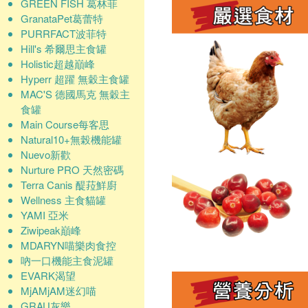
GREEN FISH 葛林菲
GranataPet葛蕾特
PURRFACT波菲特
Hill's 希爾思主食罐
Holistic超越巔峰
Hyperr 超躍 無穀主食罐
MAC'S 德國馬克 無穀主
食罐
Main Course每客思
Natural10+無榖機能罐
Nuevo新歡
Nurture PRO 天然密碼
Terra Canis 醍菈鮮廚
Wellness 主食貓罐
YAMI 亞米
Ziwipeak巔峰
MDARYN喵樂肉食控
吶一口機能主食泥罐
EVARK渴望
MjAMjAM迷幻喵
GRAU灰樂