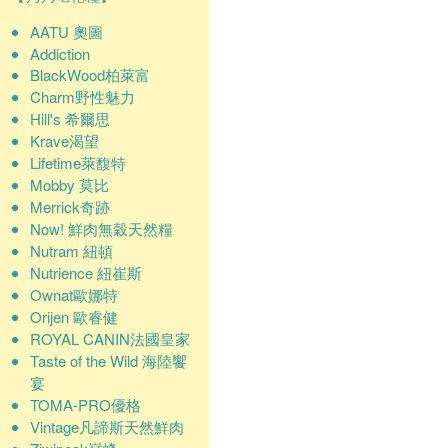
AATU 奧圖
Addiction
BlackWood柏萊富
Charm野性魅力
Hill's 希爾思
Krave渴望
Lifetime萊馥特
Mobby 莫比
Merrick奇跡
Now! 鮮肉無穀天然糧
Nutram 紐頓
Nutrience 紐崔斯
Ownat歐娜特
Orijen 歐睿健
ROYAL CANIN法國皇家
Taste of the Wild 海陸饗
宴
TOMA-PRO優格
Vintage凡諦斯天然鮮肉