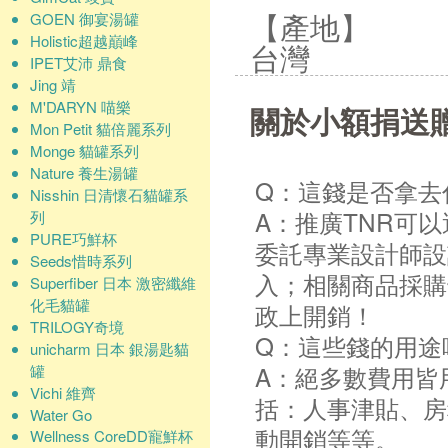
GOEN 御宴湯罐
【產地】
Holistic超越巔峰
台灣
IPET艾沛 鼎食
Jing 靖
M'DARYN 喵樂
關於小額捐送
Mon Petit 貓倍麗系列
Monge 貓罐系列
Nature 養生湯罐
Q：這錢是否拿去
Nisshin 日清懷石貓罐系
A：推廣TNR可
列
PURE巧鮮杯
委託專業設計師設
Seeds惜時系列
入；相關商品採購
Superfiber 日本 激密纖維
化毛貓罐
政上開銷！
TRILOGY奇境
Q：這些錢的用途
unicharm 日本 銀湯匙貓
A：絕多數費用皆
罐
Vichi 維齊
括：人事津貼、房
Water Go
動開銷等等。
Wellness CoreDD寵鮮杯