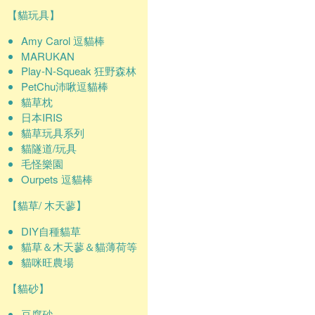
【貓玩具】
Amy Carol 逗貓棒
MARUKAN
Play-N-Squeak 狂野森林
PetChu沛啾逗貓棒
貓草枕
日本IRIS
貓草玩具系列
貓隧道/玩具
毛怪樂園
Ourpets 逗貓棒
【貓草/ 木天蓼】
DIY自種貓草
貓草＆木天蓼＆貓薄荷等
貓咪旺農場
【貓砂】
豆腐砂