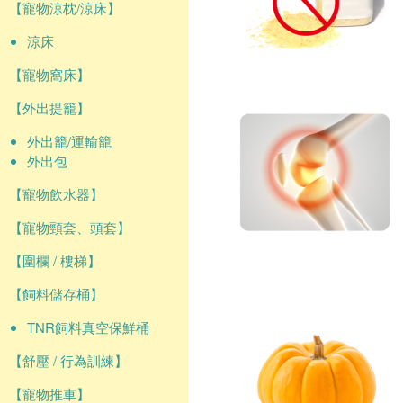
【寵物涼枕/涼床】
涼床
【寵物窩床】
【外出提籠】
外出籠/運輸籠
外出包
【寵物飲水器】
【寵物頸套、頭套】
【圍欄 / 樓梯】
【飼料儲存桶】
TNR飼料真空保鮮桶
【舒壓 / 行為訓練】
【寵物推車】