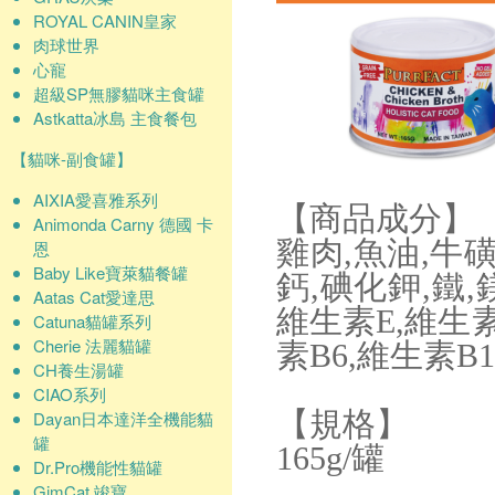
ROYAL CANIN皇家
肉球世界
心寵
超級SP無膠貓咪主食罐
Astkatta冰島 主食餐包
【貓咪-副食罐】
AIXIA愛喜雅系列
【商品成分】
Animonda Carny 德國 卡
雞肉,魚油,牛磺
恩
Baby Like寶萊貓餐罐
鈣,碘化鉀,鐵,
Aatas Cat愛達思
維生素E,維生素
Catuna貓罐系列
Cherie 法麗貓罐
素B6,維生素B
CH養生湯罐
CIAO系列
【規格】
Dayan日本達洋全機能貓
罐
165g/罐
Dr.Pro機能性貓罐
GimCat 竣寶