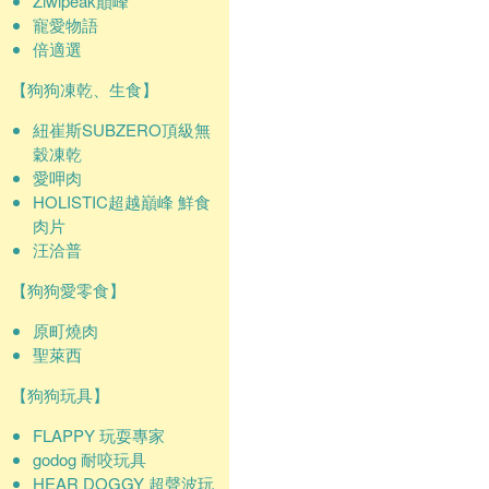
Ziwipeak巔峰
寵愛物語
倍適選
【狗狗凍乾、生食】
紐崔斯SUBZERO頂級無
穀凍乾
愛呷肉
HOLISTIC超越巔峰 鮮食
肉片
汪洽普
【狗狗愛零食】
原町燒肉
聖萊西
【狗狗玩具】
FLAPPY 玩耍專家
godog 耐咬玩具
HEAR DOGGY 超聲波玩