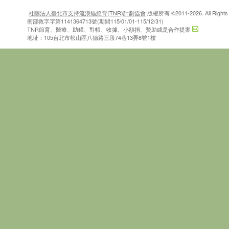
社團法人臺北市支持流浪貓絕育(TNR)計劃協會
版權所有 ©2011-2026. All Rights 
衛部救字字第1141364713號(期間115/01/01-115/12/31)
TNR節育、醫療、助罐、對帳、收據、小額捐、贊助或是合作提案
地址：105台北市松山區八德路三段74巷13弄8號1樓