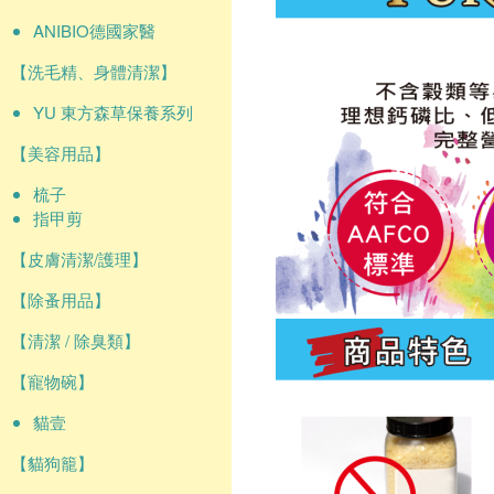
ANIBIO德國家醫
【洗毛精、身體清潔】
YU 東方森草保養系列
【美容用品】
梳子
指甲剪
【皮膚清潔/護理】
【除蚤用品】
【清潔 / 除臭類】
【寵物碗】
貓壹
【貓狗籠】