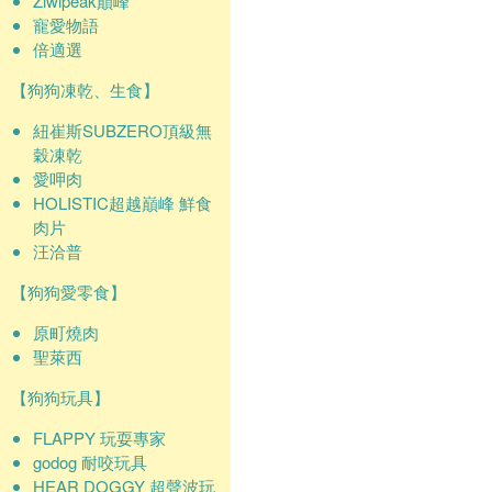
Ziwipeak巔峰
寵愛物語
倍適選
【狗狗凍乾、生食】
紐崔斯SUBZERO頂級無
穀凍乾
愛呷肉
HOLISTIC超越巔峰 鮮食
肉片
汪洽普
【狗狗愛零食】
原町燒肉
聖萊西
【狗狗玩具】
FLAPPY 玩耍專家
godog 耐咬玩具
HEAR DOGGY 超聲波玩