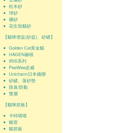
松木砂
球砂
礦砂
花生殼貓砂
【貓咪便盆(砂盆)、砂鏟】
Golden Cat黃金貓
HAGEN赫根
IRIS系列
PeeWee必威
Unicharm日本嬌聯
砂鏟、落砂墊
除臭/防黏
雙層
【貓咪抓板】
卡特喵喵
貓壹
貓抓板