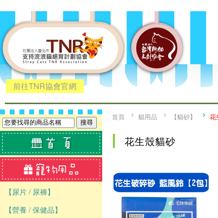
前往TNR協會官網
首頁
貓用品
【貓砂】
花
花生殼貓砂
【尿片 / 尿褲】
【營養 / 保健品】