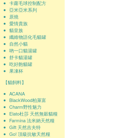
卡蘿毛球控制配方
亞米亞米系列
原燒
愛情貴族
貓皇族
纖維物語化毛貓罐
自然小貓
吶一口貓湯罐
舒卡貓湯罐
吃好飽貓罐
果凍杯
【貓飼料】
ACANA
BlackWood柏萊富
Charm野性魅力
Elato杜莎 天然無穀貓糧
Farmina 法米納天然糧
Gift 天然吉夫特
Go! 頂級抗敏天然糧