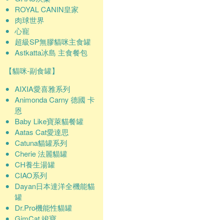
ROYAL CANIN皇家
肉球世界
心寵
超級SP無膠貓咪主食罐
Astkatta冰島 主食餐包
【貓咪-副食罐】
AIXIA愛喜雅系列
Animonda Carny 德國 卡
恩
Baby Like寶萊貓餐罐
Aatas Cat愛達思
Catuna貓罐系列
Cherie 法麗貓罐
CH養生湯罐
CIAO系列
Dayan日本達洋全機能貓
罐
Dr.Pro機能性貓罐
GimCat 竣寶