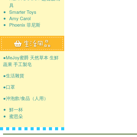
具
Smarter Toys
Amy Carol
Phoenix 菲尼斯
●MeJoy蜜爵 天然草本 生鮮
蔬果 手工製皂
●生活雜貨
●口罩
●沖泡飲/食品（人用）
鮮一杯
蜜思朵