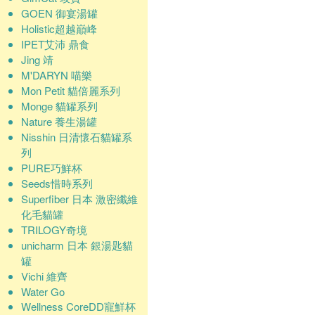
GOEN 御宴湯罐
Holistic超越巔峰
IPET艾沛 鼎食
Jing 靖
M'DARYN 喵樂
Mon Petit 貓倍麗系列
Monge 貓罐系列
Nature 養生湯罐
Nisshin 日清懷石貓罐系
列
PURE巧鮮杯
Seeds惜時系列
Superfiber 日本 激密纖維
化毛貓罐
TRILOGY奇境
unicharm 日本 銀湯匙貓
罐
Vichi 維齊
Water Go
Wellness CoreDD寵鮮杯