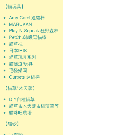
【貓玩具】
Amy Carol 逗貓棒
MARUKAN
Play-N-Squeak 狂野森林
PetChu沛啾逗貓棒
貓草枕
日本IRIS
貓草玩具系列
貓隧道/玩具
毛怪樂園
Ourpets 逗貓棒
【貓草/ 木天蓼】
DIY自種貓草
貓草＆木天蓼＆貓薄荷等
貓咪旺農場
【貓砂】
豆腐砂