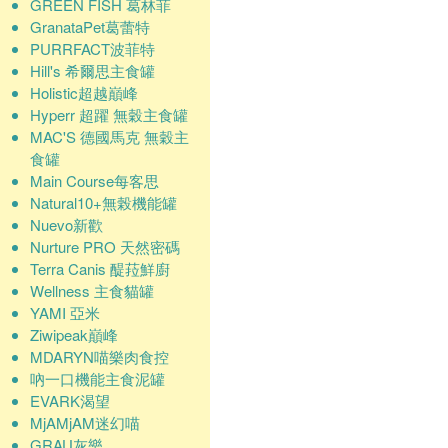
GREEN FISH 葛林菲
GranataPet葛蕾特
PURRFACT波菲特
Hill's 希爾思主食罐
Holistic超越巔峰
Hyperr 超躍 無穀主食罐
MAC'S 德國馬克 無穀主
食罐
Main Course每客思
Natural10+無榖機能罐
Nuevo新歡
Nurture PRO 天然密碼
Terra Canis 醍菈鮮廚
Wellness 主食貓罐
YAMI 亞米
Ziwipeak巔峰
MDARYN喵樂肉食控
吶一口機能主食泥罐
EVARK渴望
MjAMjAM迷幻喵
GRAU灰樂