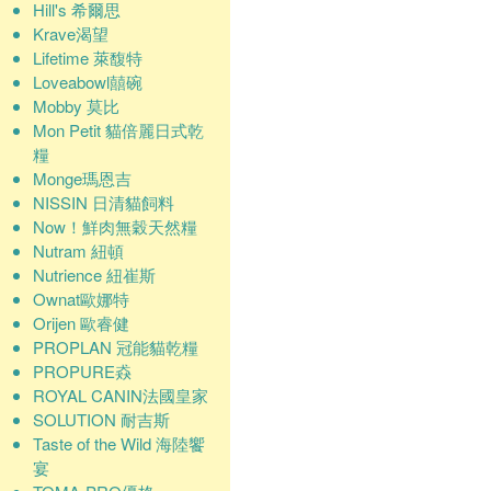
Hill's 希爾思
Krave渴望
Lifetime 萊馥特
Loveabowl囍碗
Mobby 莫比
Mon Petit 貓倍麗日式乾
糧
Monge瑪恩吉
NISSIN 日清貓飼料
Now！鮮肉無穀天然糧
Nutram 紐頓
Nutrience 紐崔斯
Ownat歐娜特
Orijen 歐睿健
PROPLAN 冠能貓乾糧
PROPURE猋
ROYAL CANIN法國皇家
SOLUTION 耐吉斯
Taste of the Wild 海陸饗
宴