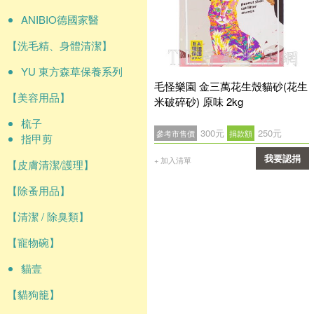
ANIBIO德國家醫
【洗毛精、身體清潔】
YU 東方森草保養系列
毛怪樂園 金三萬花生殼貓砂(花生
【美容用品】
米破碎砂) 原味 2kg
梳子
300元
250元
參考市售價
捐款額
指甲剪
我要認捐
+ 加入清單
【皮膚清潔/護理】
確認
【除蚤用品】
【清潔 / 除臭類】
【寵物碗】
貓壹
【貓狗籠】