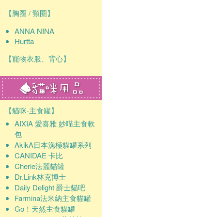
【胸圈 / 頸圈】
ANNA NINA
Hurtta
【寵物衣服、背心】
【貓咪-主食罐】
AIXIA 愛喜雅 妙喵主食軟
包
AkikA日本漁極貓罐系列
CANIDAE 卡比
Cherie法麗貓罐
Dr.Link林克博士
Daily Delight 爵士貓吧
Farmina法米納主食貓罐
Go！天然主食貓罐