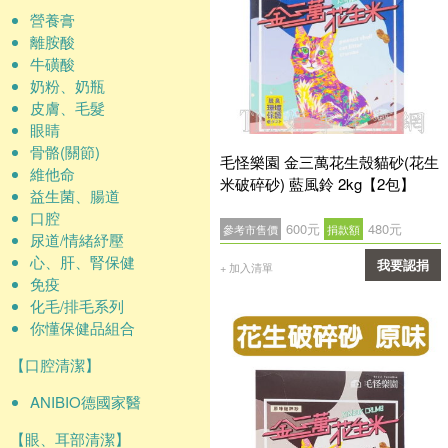
營養膏
離胺酸
牛磺酸
奶粉、奶瓶
皮膚、毛髮
眼睛
骨骼(關節)
毛怪樂園 金三萬花生殼貓砂(花生
維他命
米破碎砂) 藍風鈴 2kg【2包】
益生菌、腸道
口腔
600元
480元
參考市售價
捐款額
尿道/情緒紓壓
心、肝、腎保健
我要認捐
+ 加入清單
免疫
確認
化毛/排毛系列
你懂保健品組合
【口腔清潔】
ANIBIO德國家醫
【眼、耳部清潔】