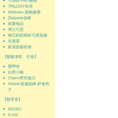
TOMA-PRO優格
TRILOGY奇境
Wellness 寵物健康
Ziwipeak巔峰
寵愛物語
博士巧思
梅亞奶奶鄉村天然寵糧
倍適選
銀湯匙貓乾糧
【貓貓凍乾、生食】
愛呷肉
自然小貓
Charm野性魅力
Holistic超越巔峰 鮮食肉
片
【貓零食】
ASUKU
A star