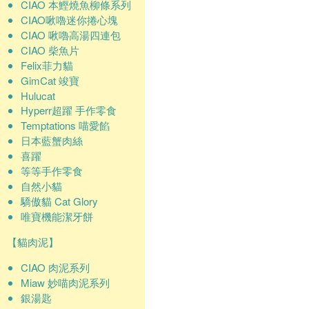
CIAO 本鰹燒魚柳條系列
CIAO啾嚕迷你捲心塊
CIAO 啾嚕高湯四連包
CIAO 柴魚片
Felix菲力貓
GimCat 竣寶
Hulucat
Hyperr超躍 手作零食
Temptations 喵愛餡
日本藍蟹肉絲
喜躍
等等手作零食
自然小貓
驕傲貓 Cat Glory
唯寶機能潔牙餅
【貓肉泥】
CIAO 肉泥系列
Miaw 妙喵肉泥系列
銀湯匙