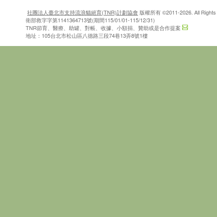
社團法人臺北市支持流浪貓絕育(TNR)計劃協會
版權所有 ©2011-2026. All Rights 
衛部救字字第1141364713號(期間115/01/01-115/12/31)
TNR節育、醫療、助罐、對帳、收據、小額捐、贊助或是合作提案
地址：105台北市松山區八德路三段74巷13弄8號1樓