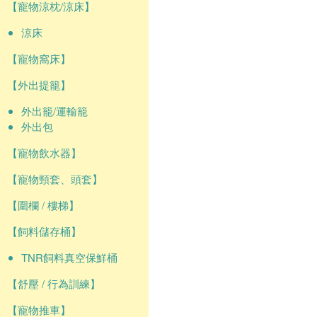
【寵物涼枕/涼床】
涼床
【寵物窩床】
【外出提籠】
外出籠/運輸籠
外出包
【寵物飲水器】
【寵物頸套、頭套】
【圍欄 / 樓梯】
【飼料儲存桶】
TNR飼料真空保鮮桶
【舒壓 / 行為訓練】
【寵物推車】