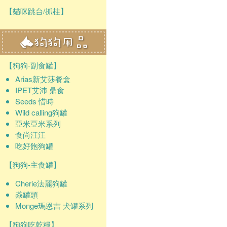
【貓咪跳台/抓柱】
【狗狗-副食罐】
Arias新艾莎餐盒
IPET艾沛 鼎食
Seeds 惜時
Wild calling狗罐
亞米亞米系列
食尚汪汪
吃好飽狗罐
【狗狗-主食罐】
Cherie法麗狗罐
猋罐頭
Monge瑪恩吉 犬罐系列
【狗狗吃乾糧】