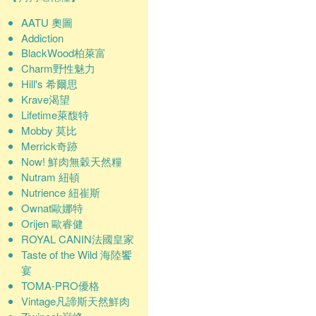
AATU 奧圖
Addiction
BlackWood柏萊富
Charm野性魅力
Hill's 希爾思
Krave渴望
Lifetime萊馥特
Mobby 莫比
Merrick奇跡
Now! 鮮肉無穀天然糧
Nutram 紐頓
Nutrience 紐崔斯
Ownat歐娜特
Orijen 歐睿健
ROYAL CANIN法國皇家
Taste of the Wild 海陸饗
宴
TOMA-PRO優格
Vintage凡諦斯天然鮮肉