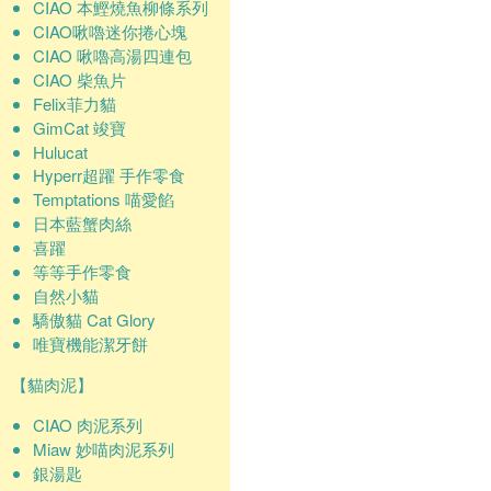
CIAO 本鰹燒魚柳條系列
CIAO啾嚕迷你捲心塊
CIAO 啾嚕高湯四連包
CIAO 柴魚片
Felix菲力貓
GimCat 竣寶
Hulucat
Hyperr超躍 手作零食
Temptations 喵愛餡
日本藍蟹肉絲
喜躍
等等手作零食
自然小貓
驕傲貓 Cat Glory
唯寶機能潔牙餅
【貓肉泥】
CIAO 肉泥系列
Miaw 妙喵肉泥系列
銀湯匙