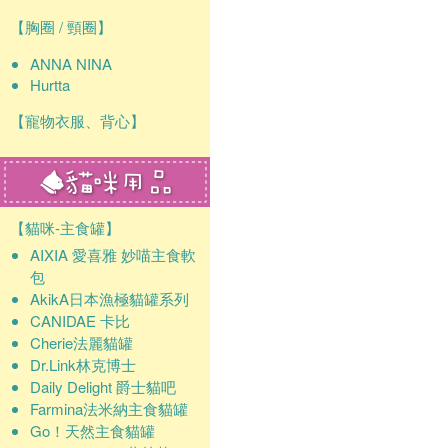
【胸圈 / 頸圈】
ANNA NINA
Hurtta
【寵物衣服、背心】
【貓咪-主食罐】
AIXIA 愛喜雅 妙喵主食軟
包
AkikA日本漁極貓罐系列
CANIDAE 卡比
Cherie法麗貓罐
Dr.Link林克博士
Daily Delight 爵士貓吧
Farmina法米納主食貓罐
Go！天然主食貓罐