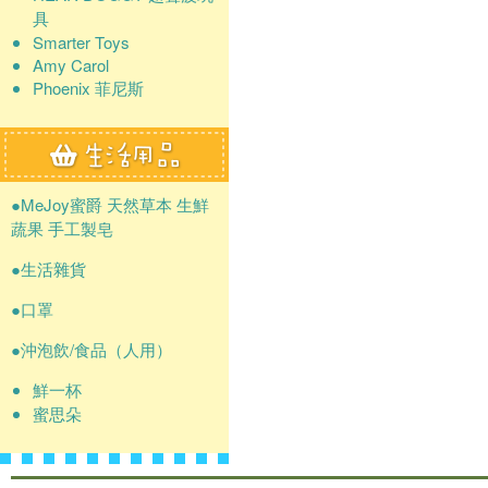
具
Smarter Toys
Amy Carol
Phoenix 菲尼斯
●MeJoy蜜爵 天然草本 生鮮
蔬果 手工製皂
●生活雜貨
●口罩
●沖泡飲/食品（人用）
鮮一杯
蜜思朵