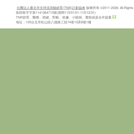
社團法人臺北市支持流浪貓絕育(TNR)計劃協會
版權所有 ©2011-2026. All Rights 
衛部救字字第1141364713號(期間115/01/01-115/12/31)
TNR節育、醫療、助罐、對帳、收據、小額捐、贊助或是合作提案
地址：105台北市松山區八德路三段74巷13弄8號1樓