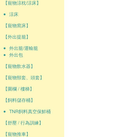
【寵物涼枕/涼床】
涼床
【寵物窩床】
【外出提籠】
外出籠/運輸籠
外出包
【寵物飲水器】
【寵物頸套、頭套】
【圍欄 / 樓梯】
【飼料儲存桶】
TNR飼料真空保鮮桶
【舒壓 / 行為訓練】
【寵物推車】