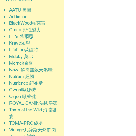
AATU 奧圖
Addiction
BlackWood柏萊富
Charm野性魅力
Hill's 希爾思
Krave渴望
Lifetime萊馥特
Mobby 莫比
Merrick奇跡
Now! 鮮肉無穀天然糧
Nutram 紐頓
Nutrience 紐崔斯
Ownat歐娜特
Orijen 歐睿健
ROYAL CANIN法國皇家
Taste of the Wild 海陸饗
宴
TOMA-PRO優格
Vintage凡諦斯天然鮮肉