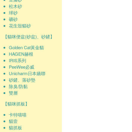
松木砂
球砂
礦砂
花生殼貓砂
【貓咪便盆(砂盆)、砂鏟】
Golden Cat黃金貓
HAGEN赫根
IRIS系列
PeeWee必威
Unicharm日本嬌聯
砂鏟、落砂墊
除臭/防黏
雙層
【貓咪抓板】
卡特喵喵
貓壹
貓抓板