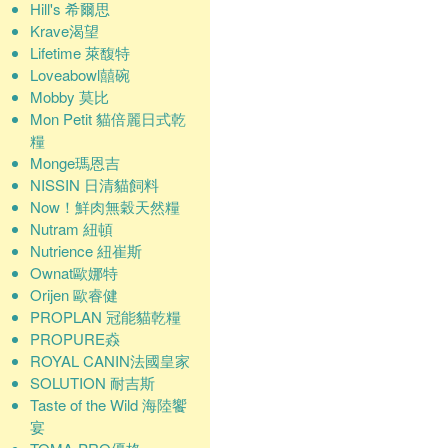
Hill's 希爾思
Krave渴望
Lifetime 萊馥特
Loveabowl囍碗
Mobby 莫比
Mon Petit 貓倍麗日式乾
糧
Monge瑪恩吉
NISSIN 日清貓飼料
Now！鮮肉無穀天然糧
Nutram 紐頓
Nutrience 紐崔斯
Ownat歐娜特
Orijen 歐睿健
PROPLAN 冠能貓乾糧
PROPURE猋
ROYAL CANIN法國皇家
SOLUTION 耐吉斯
Taste of the Wild 海陸饗
宴