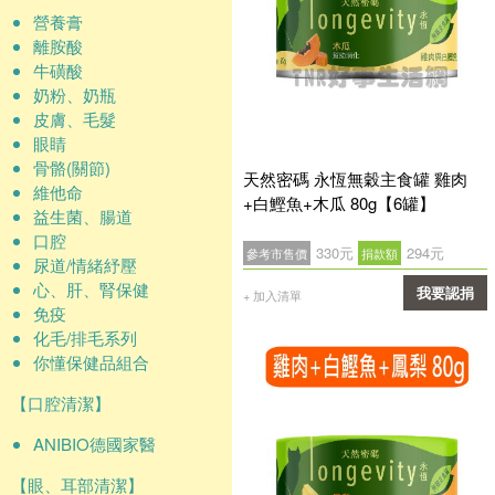
營養膏
離胺酸
牛磺酸
奶粉、奶瓶
皮膚、毛髮
眼睛
骨骼(關節)
天然密碼 永恆無穀主食罐 雞肉
維他命
+白鰹魚+木瓜 80g【6罐】
益生菌、腸道
口腔
330元
294元
參考市售價
捐款額
尿道/情緒紓壓
心、肝、腎保健
我要認捐
+ 加入清單
免疫
確認
化毛/排毛系列
你懂保健品組合
【口腔清潔】
ANIBIO德國家醫
【眼、耳部清潔】