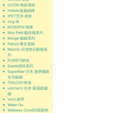
GOEN 御宴湯罐
Holistic超越巔峰
IPET艾沛 鼎食
Jing 靖
M'DARYN 喵樂
Mon Petit 貓倍麗系列
Monge 貓罐系列
Nature 養生湯罐
Nisshin 日清懷石貓罐系
列
PURE巧鮮杯
Seeds惜時系列
Superfiber 日本 激密纖維
化毛貓罐
TRILOGY奇境
unicharm 日本 銀湯匙貓
罐
Vichi 維齊
Water Go
Wellness CoreDD寵鮮杯