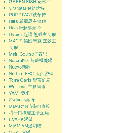
GREEN FISH 葛林菲
GranataPet葛蕾特
PURRFACT波菲特
Hill's 希爾思主食罐
Holistic超越巔峰
Hyperr 超躍 無穀主食罐
MAC'S 德國馬克 無穀主
食罐
Main Course每客思
Natural10+無榖機能罐
Nuevo新歡
Nurture PRO 天然密碼
Terra Canis 醍菈鮮廚
Wellness 主食貓罐
YAMI 亞米
Ziwipeak巔峰
MDARYN喵樂肉食控
吶一口機能主食泥罐
EVARK渴望
MjAMjAM迷幻喵
GRAU灰樂