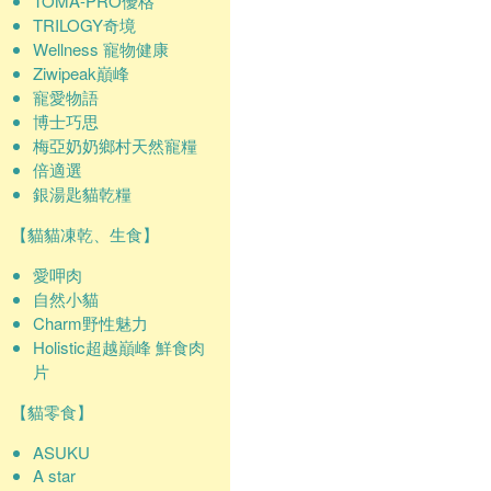
TOMA-PRO優格
TRILOGY奇境
Wellness 寵物健康
Ziwipeak巔峰
寵愛物語
博士巧思
梅亞奶奶鄉村天然寵糧
倍適選
銀湯匙貓乾糧
【貓貓凍乾、生食】
愛呷肉
自然小貓
Charm野性魅力
Holistic超越巔峰 鮮食肉
片
【貓零食】
ASUKU
A star