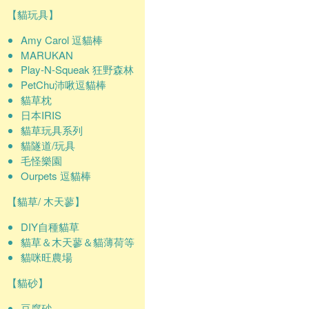
【貓玩具】
Amy Carol 逗貓棒
MARUKAN
Play-N-Squeak 狂野森林
PetChu沛啾逗貓棒
貓草枕
日本IRIS
貓草玩具系列
貓隧道/玩具
毛怪樂園
Ourpets 逗貓棒
【貓草/ 木天蓼】
DIY自種貓草
貓草＆木天蓼＆貓薄荷等
貓咪旺農場
【貓砂】
豆腐砂