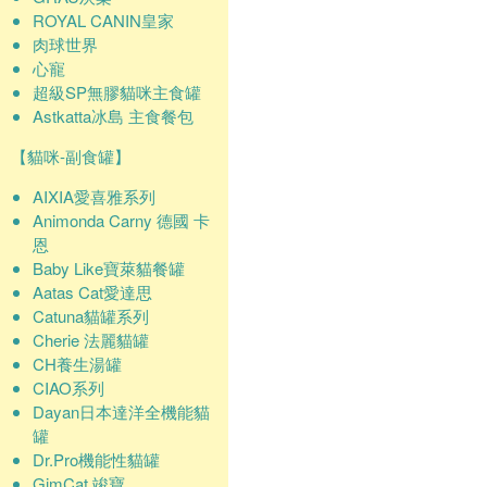
ROYAL CANIN皇家
肉球世界
心寵
超級SP無膠貓咪主食罐
Astkatta冰島 主食餐包
【貓咪-副食罐】
AIXIA愛喜雅系列
Animonda Carny 德國 卡
恩
Baby Like寶萊貓餐罐
Aatas Cat愛達思
Catuna貓罐系列
Cherie 法麗貓罐
CH養生湯罐
CIAO系列
Dayan日本達洋全機能貓
罐
Dr.Pro機能性貓罐
GimCat 竣寶