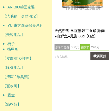
ANIBIO德國家醫
【洗毛精、身體清潔】
YU 東方森草保養系列
天然密碼 永恆無穀主食罐 雞肉
【美容用品】
+白鰹魚+鳳梨 80g【6罐】
梳子
330元
294元
參考市售價
捐款額
指甲剪
我要認捐
+ 加入清單
【皮膚清潔/護理】
確認
【除蚤用品】
【清潔 / 除臭類】
【寵物碗】
貓壹
【貓狗籠】