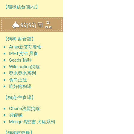
【貓咪跳台/抓柱】
【狗狗-副食罐】
Arias新艾莎餐盒
IPET艾沛 鼎食
Seeds 惜時
Wild calling狗罐
亞米亞米系列
食尚汪汪
吃好飽狗罐
【狗狗-主食罐】
Cherie法麗狗罐
猋罐頭
Monge瑪恩吉 犬罐系列
【狗狗吃乾糧】