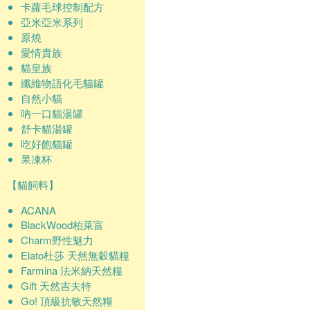
卡蘿毛球控制配方
亞米亞米系列
原燒
愛情貴族
貓皇族
纖維物語化毛貓罐
自然小貓
吶一口貓湯罐
舒卡貓湯罐
吃好飽貓罐
果凍杯
【貓飼料】
ACANA
BlackWood柏萊富
Charm野性魅力
Elato杜莎 天然無穀貓糧
Farmina 法米納天然糧
Gift 天然吉夫特
Go! 頂級抗敏天然糧