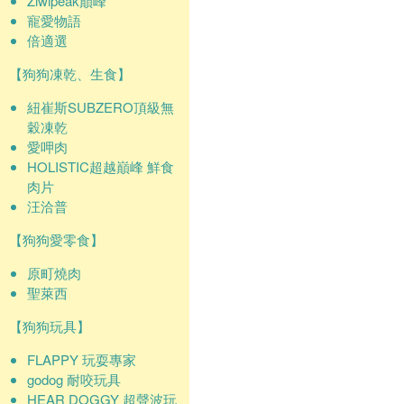
Ziwipeak巔峰
寵愛物語
倍適選
【狗狗凍乾、生食】
紐崔斯SUBZERO頂級無
穀凍乾
愛呷肉
HOLISTIC超越巔峰 鮮食
肉片
汪洽普
【狗狗愛零食】
原町燒肉
聖萊西
【狗狗玩具】
FLAPPY 玩耍專家
godog 耐咬玩具
HEAR DOGGY 超聲波玩