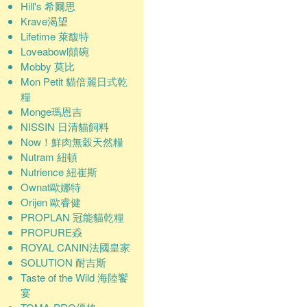
Hill's 希爾思
Krave渴望
Lifetime 萊馥特
Loveabowl囍碗
Mobby 莫比
Mon Petit 貓倍麗日式乾
糧
Monge瑪恩吉
NISSIN 日清貓飼料
Now！鮮肉無穀天然糧
Nutram 紐頓
Nutrience 紐崔斯
Ownat歐娜特
Orijen 歐睿健
PROPLAN 冠能貓乾糧
PROPURE猋
ROYAL CANIN法國皇家
SOLUTION 耐吉斯
Taste of the Wild 海陸饗
宴