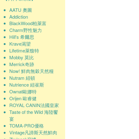
AATU 奧圖
Addiction
BlackWood柏萊富
Charm野性魅力
Hill's 希爾思
Krave渴望
Lifetime萊馥特
Mobby 莫比
Merrick奇跡
Now! 鮮肉無穀天然糧
Nutram 紐頓
Nutrience 紐崔斯
Ownat歐娜特
Orijen 歐睿健
ROYAL CANIN法國皇家
Taste of the Wild 海陸饗
宴
TOMA-PRO優格
Vintage凡諦斯天然鮮肉