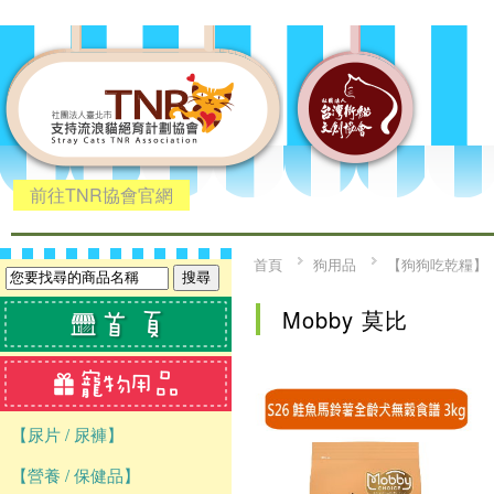
前往TNR協會官網
首頁
狗用品
【狗狗吃乾糧】
Mobby 莫比
【尿片 / 尿褲】
【營養 / 保健品】