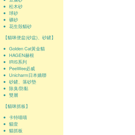
松木砂
球砂
礦砂
花生殼貓砂
【貓咪便盆(砂盆)、砂鏟】
Golden Cat黃金貓
HAGEN赫根
IRIS系列
PeeWee必威
Unicharm日本嬌聯
砂鏟、落砂墊
除臭/防黏
雙層
【貓咪抓板】
卡特喵喵
貓壹
貓抓板