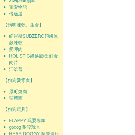
Ziwipeak巔峰
寵愛物語
倍適選
【狗狗凍乾、生食】
紐崔斯SUBZERO頂級無
穀凍乾
愛呷肉
HOLISTIC超越巔峰 鮮食
肉片
汪洽普
【狗狗愛零食】
原町燒肉
聖萊西
【狗狗玩具】
FLAPPY 玩耍專家
godog 耐咬玩具
HEAR DOGGY 超聲波玩