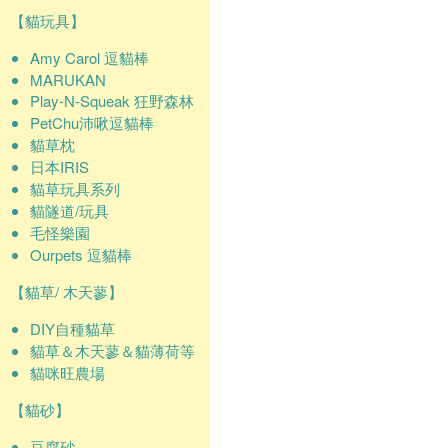
【貓玩具】
Amy Carol 逗貓棒
MARUKAN
Play-N-Squeak 狂野森林
PetChu沛啾逗貓棒
貓草枕
日本IRIS
貓草玩具系列
貓隧道/玩具
毛怪樂園
Ourpets 逗貓棒
【貓草/ 木天蓼】
DIY自種貓草
貓草＆木天蓼＆貓薄荷等
貓咪旺農場
【貓砂】
豆腐砂