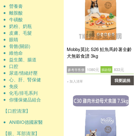
營養膏
離胺酸
牛磺酸
奶粉、奶瓶
皮膚、毛髮
眼睛
骨骼(關節)
Mobby莫比 S26 鮭魚馬鈴薯全齡
維他命
犬無穀食譜 3kg
益生菌、腸道
口腔
1080元
833元
參考市售價
捐款額
尿道/情緒紓壓
心、肝、腎保健
我要認捐
+ 加入清單
免疫
確認
化毛/排毛系列
你懂保健品組合
【口腔清潔】
ANIBIO德國家醫
【眼、耳部清潔】