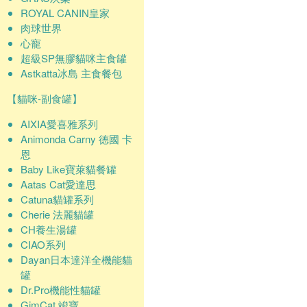
ROYAL CANIN皇家
肉球世界
心寵
超級SP無膠貓咪主食罐
Astkatta冰島 主食餐包
【貓咪-副食罐】
AIXIA愛喜雅系列
Animonda Carny 德國 卡
恩
Baby Like寶萊貓餐罐
Aatas Cat愛達思
Catuna貓罐系列
Cherie 法麗貓罐
CH養生湯罐
CIAO系列
Dayan日本達洋全機能貓
罐
Dr.Pro機能性貓罐
GimCat 竣寶