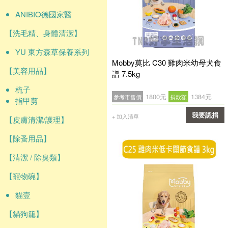
ANIBIO德國家醫
【洗毛精、身體清潔】
YU 東方森草保養系列
Mobby莫比 C30 雞肉米幼母犬食
【美容用品】
譜 7.5kg
梳子
1800元
1384元
參考市售價
捐款額
指甲剪
我要認捐
+ 加入清單
【皮膚清潔/護理】
確認
【除蚤用品】
【清潔 / 除臭類】
【寵物碗】
貓壹
【貓狗籠】