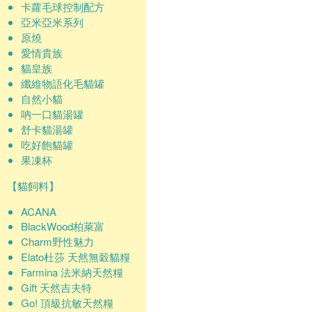
卡蘿毛球控制配方
亞米亞米系列
原燒
愛情貴族
貓皇族
纖維物語化毛貓罐
自然小貓
吶一口貓湯罐
舒卡貓湯罐
吃好飽貓罐
果凍杯
【貓飼料】
ACANA
BlackWood柏萊富
Charm野性魅力
Elato杜莎 天然無穀貓糧
Farmina 法米納天然糧
Gift 天然吉夫特
Go! 頂級抗敏天然糧