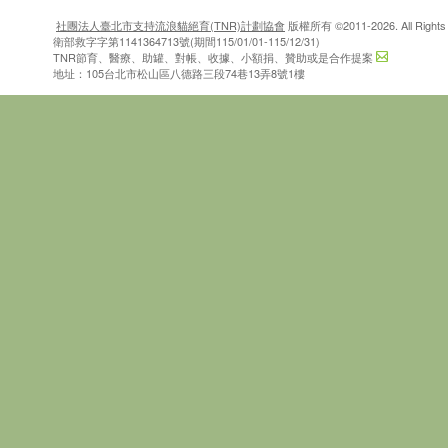
社團法人臺北市支持流浪貓絕育(TNR)計劃協會
版權所有 ©2011-2026. All Rights 
衛部救字字第1141364713號(期間115/01/01-115/12/31)
TNR節育、醫療、助罐、對帳、收據、小額捐、贊助或是合作提案
地址：105台北市松山區八德路三段74巷13弄8號1樓