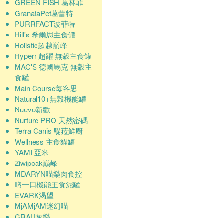
GREEN FISH 葛林菲
GranataPet葛蕾特
PURRFACT波菲特
Hill's 希爾思主食罐
Holistic超越巔峰
Hyperr 超躍 無穀主食罐
MAC'S 德國馬克 無穀主
食罐
Main Course每客思
Natural10+無榖機能罐
Nuevo新歡
Nurture PRO 天然密碼
Terra Canis 醍菈鮮廚
Wellness 主食貓罐
YAMI 亞米
Ziwipeak巔峰
MDARYN喵樂肉食控
吶一口機能主食泥罐
EVARK渴望
MjAMjAM迷幻喵
GRAU灰樂