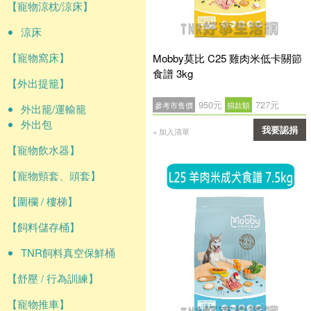
【寵物涼枕/涼床】
涼床
【寵物窩床】
Mobby莫比 C25 雞肉米低卡關節
食譜 3kg
【外出提籠】
950元
727元
參考市售價
捐款額
外出籠/運輸籠
外出包
我要認捐
+ 加入清單
【寵物飲水器】
確認
【寵物頸套、頭套】
【圍欄 / 樓梯】
【飼料儲存桶】
TNR飼料真空保鮮桶
【舒壓 / 行為訓練】
【寵物推車】