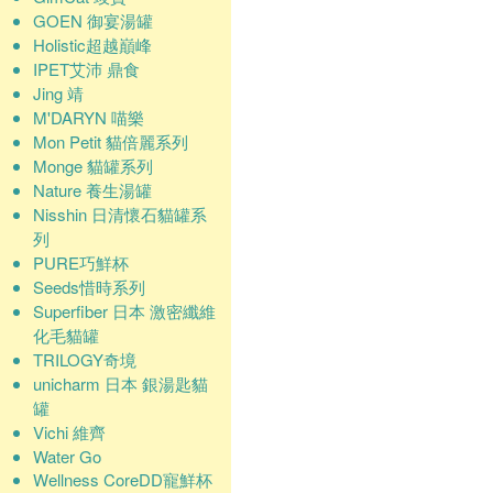
GOEN 御宴湯罐
Holistic超越巔峰
IPET艾沛 鼎食
Jing 靖
M'DARYN 喵樂
Mon Petit 貓倍麗系列
Monge 貓罐系列
Nature 養生湯罐
Nisshin 日清懷石貓罐系
列
PURE巧鮮杯
Seeds惜時系列
Superfiber 日本 激密纖維
化毛貓罐
TRILOGY奇境
unicharm 日本 銀湯匙貓
罐
Vichi 維齊
Water Go
Wellness CoreDD寵鮮杯