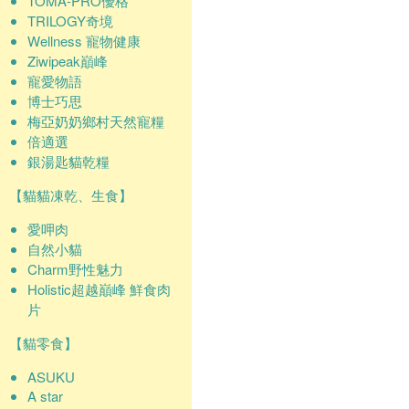
TOMA-PRO優格
TRILOGY奇境
Wellness 寵物健康
Ziwipeak巔峰
寵愛物語
博士巧思
梅亞奶奶鄉村天然寵糧
倍適選
銀湯匙貓乾糧
【貓貓凍乾、生食】
愛呷肉
自然小貓
Charm野性魅力
Holistic超越巔峰 鮮食肉
片
【貓零食】
ASUKU
A star