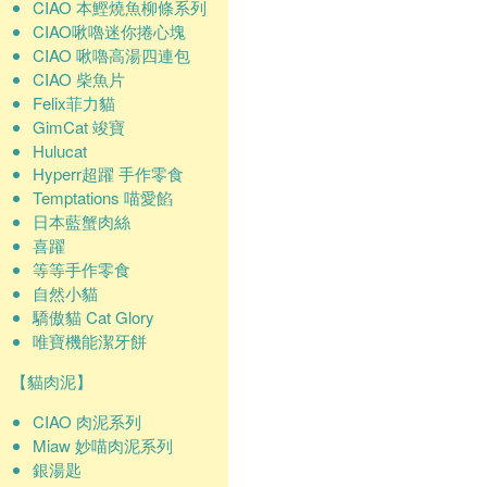
CIAO 本鰹燒魚柳條系列
CIAO啾嚕迷你捲心塊
CIAO 啾嚕高湯四連包
CIAO 柴魚片
Felix菲力貓
GimCat 竣寶
Hulucat
Hyperr超躍 手作零食
Temptations 喵愛餡
日本藍蟹肉絲
喜躍
等等手作零食
自然小貓
驕傲貓 Cat Glory
唯寶機能潔牙餅
【貓肉泥】
CIAO 肉泥系列
Miaw 妙喵肉泥系列
銀湯匙