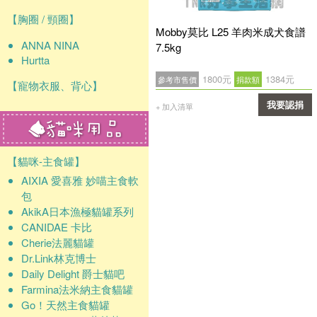
【胸圈 / 頸圈】
Mobby莫比 L25 羊肉米成犬食譜
ANNA NINA
7.5kg
Hurtta
1800元
1384元
參考市售價
捐款額
【寵物衣服、背心】
我要認捐
+ 加入清單
確認
【貓咪-主食罐】
AIXIA 愛喜雅 妙喵主食軟
包
AkikA日本漁極貓罐系列
CANIDAE 卡比
Cherie法麗貓罐
Dr.Link林克博士
Daily Delight 爵士貓吧
Farmina法米納主食貓罐
Go！天然主食貓罐