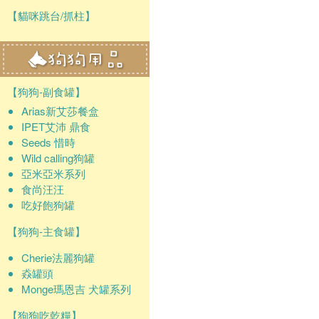
【貓咪跳台/抓柱】
【狗狗-副食罐】
Arias新艾莎餐盒
IPET艾沛 鼎食
Seeds 惜時
Wild calling狗罐
亞米亞米系列
食尚汪汪
吃好飽狗罐
【狗狗-主食罐】
Cherie法麗狗罐
猋罐頭
Monge瑪恩吉 犬罐系列
【狗狗吃乾糧】