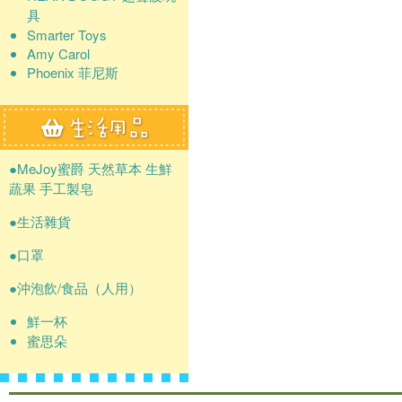
具
Smarter Toys
Amy Carol
Phoenix 菲尼斯
●MeJoy蜜爵 天然草本 生鮮
蔬果 手工製皂
●生活雜貨
●口罩
●沖泡飲/食品（人用）
鮮一杯
蜜思朵