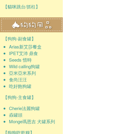
【貓咪跳台/抓柱】
【狗狗-副食罐】
Arias新艾莎餐盒
IPET艾沛 鼎食
Seeds 惜時
Wild calling狗罐
亞米亞米系列
食尚汪汪
吃好飽狗罐
【狗狗-主食罐】
Cherie法麗狗罐
猋罐頭
Monge瑪恩吉 犬罐系列
【狗狗吃乾糧】