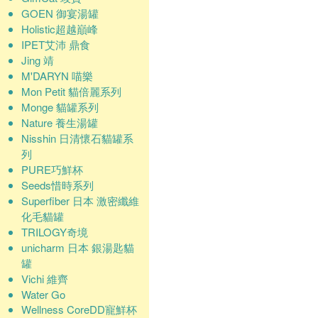
GOEN 御宴湯罐
Holistic超越巔峰
IPET艾沛 鼎食
Jing 靖
M'DARYN 喵樂
Mon Petit 貓倍麗系列
Monge 貓罐系列
Nature 養生湯罐
Nisshin 日清懷石貓罐系
列
PURE巧鮮杯
Seeds惜時系列
Superfiber 日本 激密纖維
化毛貓罐
TRILOGY奇境
unicharm 日本 銀湯匙貓
罐
Vichi 維齊
Water Go
Wellness CoreDD寵鮮杯