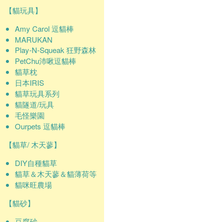
【貓玩具】
Amy Carol 逗貓棒
MARUKAN
Play-N-Squeak 狂野森林
PetChu沛啾逗貓棒
貓草枕
日本IRIS
貓草玩具系列
貓隧道/玩具
毛怪樂園
Ourpets 逗貓棒
【貓草/ 木天蓼】
DIY自種貓草
貓草＆木天蓼＆貓薄荷等
貓咪旺農場
【貓砂】
豆腐砂