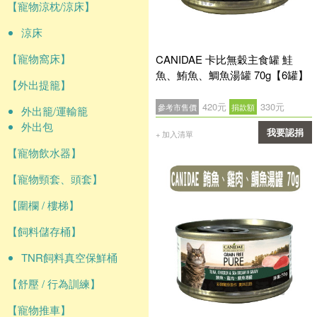
【寵物涼枕/涼床】
涼床
【寵物窩床】
CANIDAE 卡比無穀主食罐 鮭
魚、鮪魚、鯛魚湯罐 70g【6罐】
【外出提籠】
420元
330元
參考市售價
捐款額
外出籠/運輸籠
外出包
我要認捐
+ 加入清單
【寵物飲水器】
確認
【寵物頸套、頭套】
【圍欄 / 樓梯】
【飼料儲存桶】
TNR飼料真空保鮮桶
【舒壓 / 行為訓練】
【寵物推車】