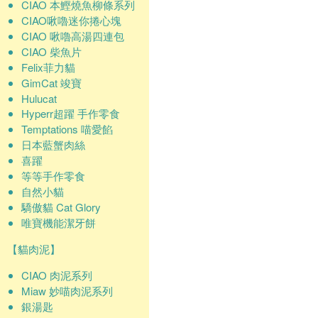
CIAO 本鰹燒魚柳條系列
CIAO啾嚕迷你捲心塊
CIAO 啾嚕高湯四連包
CIAO 柴魚片
Felix菲力貓
GimCat 竣寶
Hulucat
Hyperr超躍 手作零食
Temptations 喵愛餡
日本藍蟹肉絲
喜躍
等等手作零食
自然小貓
驕傲貓 Cat Glory
唯寶機能潔牙餅
【貓肉泥】
CIAO 肉泥系列
Miaw 妙喵肉泥系列
銀湯匙