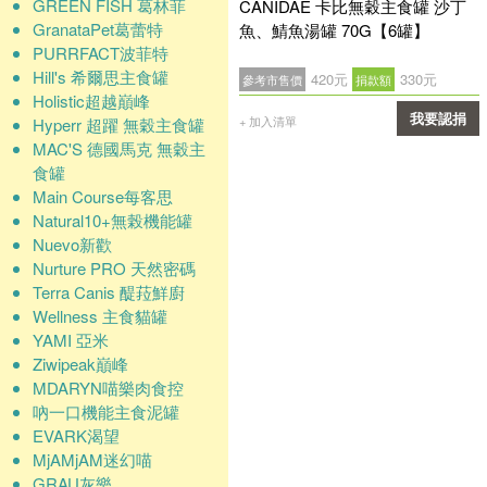
GREEN FISH 葛林菲
CANIDAE 卡比無穀主食罐 沙丁
GranataPet葛蕾特
魚、鯖魚湯罐 70G【6罐】
PURRFACT波菲特
Hill's 希爾思主食罐
420元
330元
參考市售價
捐款額
Holistic超越巔峰
我要認捐
+ 加入清單
Hyperr 超躍 無穀主食罐
MAC'S 德國馬克 無穀主
確認
食罐
Main Course每客思
Natural10+無榖機能罐
Nuevo新歡
Nurture PRO 天然密碼
Terra Canis 醍菈鮮廚
Wellness 主食貓罐
YAMI 亞米
Ziwipeak巔峰
MDARYN喵樂肉食控
吶一口機能主食泥罐
EVARK渴望
MjAMjAM迷幻喵
GRAU灰樂