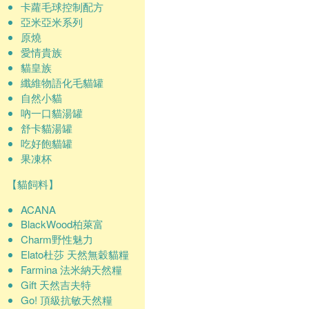
卡蘿毛球控制配方
亞米亞米系列
原燒
愛情貴族
貓皇族
纖維物語化毛貓罐
自然小貓
吶一口貓湯罐
舒卡貓湯罐
吃好飽貓罐
果凍杯
【貓飼料】
ACANA
BlackWood柏萊富
Charm野性魅力
Elato杜莎 天然無穀貓糧
Farmina 法米納天然糧
Gift 天然吉夫特
Go! 頂級抗敏天然糧