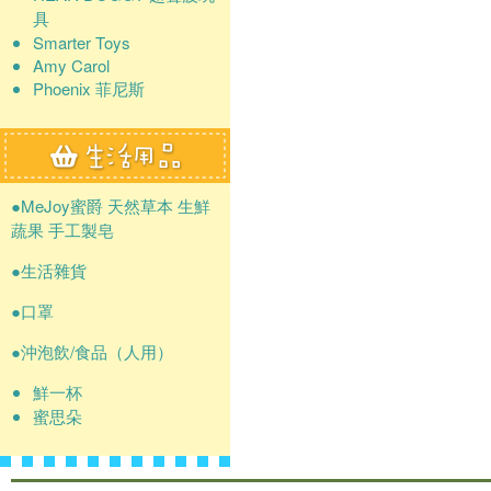
具
Smarter Toys
Amy Carol
Phoenix 菲尼斯
●MeJoy蜜爵 天然草本 生鮮
蔬果 手工製皂
●生活雜貨
●口罩
●沖泡飲/食品（人用）
鮮一杯
蜜思朵