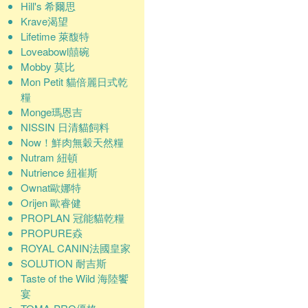
Hill's 希爾思
Krave渴望
Lifetime 萊馥特
Loveabowl囍碗
Mobby 莫比
Mon Petit 貓倍麗日式乾
糧
Monge瑪恩吉
NISSIN 日清貓飼料
Now！鮮肉無穀天然糧
Nutram 紐頓
Nutrience 紐崔斯
Ownat歐娜特
Orijen 歐睿健
PROPLAN 冠能貓乾糧
PROPURE猋
ROYAL CANIN法國皇家
SOLUTION 耐吉斯
Taste of the Wild 海陸饗
宴