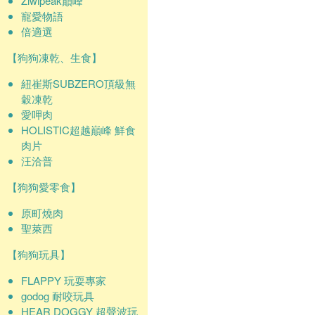
Ziwipeak巔峰
寵愛物語
倍適選
【狗狗凍乾、生食】
紐崔斯SUBZERO頂級無
穀凍乾
愛呷肉
HOLISTIC超越巔峰 鮮食
肉片
汪洽普
【狗狗愛零食】
原町燒肉
聖萊西
【狗狗玩具】
FLAPPY 玩耍專家
godog 耐咬玩具
HEAR DOGGY 超聲波玩