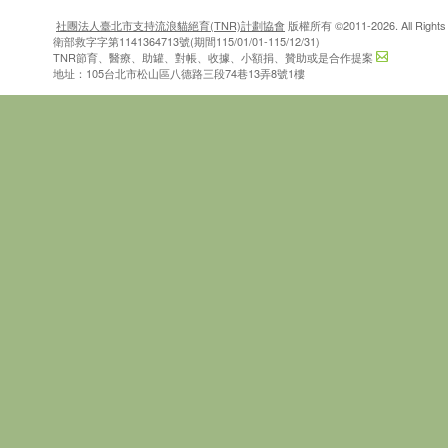
社團法人臺北市支持流浪貓絕育(TNR)計劃協會
版權所有 ©2011-2026. All Rights 
衛部救字字第1141364713號(期間115/01/01-115/12/31)
TNR節育、醫療、助罐、對帳、收據、小額捐、贊助或是合作提案
地址：105台北市松山區八德路三段74巷13弄8號1樓