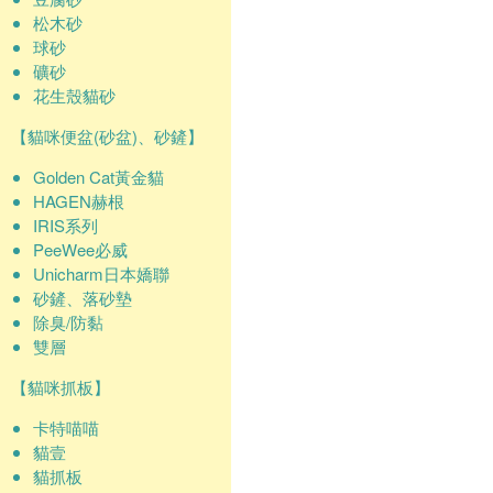
松木砂
球砂
礦砂
花生殼貓砂
【貓咪便盆(砂盆)、砂鏟】
Golden Cat黃金貓
HAGEN赫根
IRIS系列
PeeWee必威
Unicharm日本嬌聯
砂鏟、落砂墊
除臭/防黏
雙層
【貓咪抓板】
卡特喵喵
貓壹
貓抓板