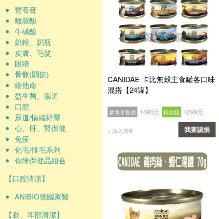
營養膏
離胺酸
牛磺酸
奶粉、奶瓶
皮膚、毛髮
眼睛
骨骼(關節)
CANIDAE 卡比無穀主食罐各口味
維他命
混搭【24罐】
益生菌、腸道
口腔
1680元
1299元
參考市售價
捐款額
尿道/情緒紓壓
心、肝、腎保健
我要認捐
+ 加入清單
免疫
確認
化毛/排毛系列
你懂保健品組合
【口腔清潔】
ANIBIO德國家醫
【眼、耳部清潔】