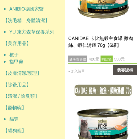
ANIBIO德國家醫
【洗毛精、身體清潔】
YU 東方森草保養系列
CANIDAE 卡比無穀主食罐 雞肉
【美容用品】
絲、蝦仁湯罐 70g【6罐】
梳子
420元
330元
參考市售價
捐款額
指甲剪
我要認捐
+ 加入清單
【皮膚清潔/護理】
確認
【除蚤用品】
【清潔 / 除臭類】
【寵物碗】
貓壹
【貓狗籠】