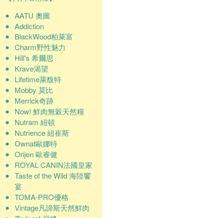
AATU 奧圖
Addiction
BlackWood柏萊富
Charm野性魅力
Hill's 希爾思
Krave渴望
Lifetime萊馥特
Mobby 莫比
Merrick奇跡
Now! 鮮肉無穀天然糧
Nutram 紐頓
Nutrience 紐崔斯
Ownat歐娜特
Orijen 歐睿健
ROYAL CANIN法國皇家
Taste of the Wild 海陸饗
宴
TOMA-PRO優格
Vintage凡諦斯天然鮮肉