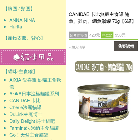
【胸圈 / 頸圈】
CANIDAE 卡比無穀主食罐 鮪
ANNA NINA
魚、雞肉、鯛魚湯罐 70g【6罐】
Hurtta
420元
330元
參考市售價
捐款額
【寵物衣服、背心】
我要認捐
+ 加入清單
確認
【貓咪-主食罐】
AIXIA 愛喜雅 妙喵主食軟
包
AkikA日本漁極貓罐系列
CANIDAE 卡比
Cherie法麗貓罐
Dr.Link林克博士
Daily Delight 爵士貓吧
Farmina法米納主食貓罐
Go！天然主食貓罐