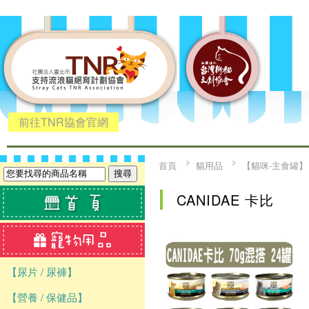
前往TNR協會官網
首頁
貓用品
【貓咪-主食罐】
CANIDAE 卡比
【尿片 / 尿褲】
【營養 / 保健品】