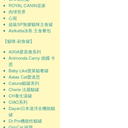
ROYAL CANIN皇家
肉球世界
心寵
超級SP無膠貓咪主食罐
Astkatta冰島 主食餐包
【貓咪-副食罐】
AIXIA愛喜雅系列
Animonda Carny 德國 卡
恩
Baby Like寶萊貓餐罐
Aatas Cat愛達思
Catuna貓罐系列
Cherie 法麗貓罐
CH養生湯罐
CIAO系列
Dayan日本達洋全機能貓
罐
Dr.Pro機能性貓罐
GimCat 竣寶