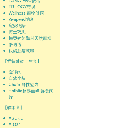
TOMA-PRO優格
TRILOGY奇境
Wellness 寵物健康
Ziwipeak巔峰
寵愛物語
博士巧思
梅亞奶奶鄉村天然寵糧
倍適選
銀湯匙貓乾糧
【貓貓凍乾、生食】
愛呷肉
自然小貓
Charm野性魅力
Holistic超越巔峰 鮮食肉
片
【貓零食】
ASUKU
A star