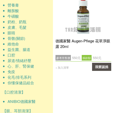
營養膏
離胺酸
牛磺酸
奶粉、奶瓶
皮膚、毛髮
眼睛
骨骼(關節)
德國家醫 Augen-Pflege 花草淨眼
維他命
露 20ml
益生菌、腸道
口腔
550元
550元
參考市售價
捐款額
尿道/情緒紓壓
心、肝、腎保健
我要認捐
+ 加入清單
免疫
確認
化毛/排毛系列
你懂保健品組合
【口腔清潔】
ANIBIO德國家醫
【眼、耳部清潔】