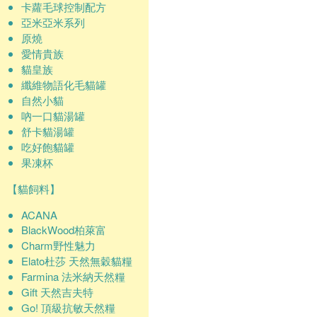
卡蘿毛球控制配方
亞米亞米系列
原燒
愛情貴族
貓皇族
纖維物語化毛貓罐
自然小貓
吶一口貓湯罐
舒卡貓湯罐
吃好飽貓罐
果凍杯
【貓飼料】
ACANA
BlackWood柏萊富
Charm野性魅力
Elato杜莎 天然無穀貓糧
Farmina 法米納天然糧
Gift 天然吉夫特
Go! 頂級抗敏天然糧