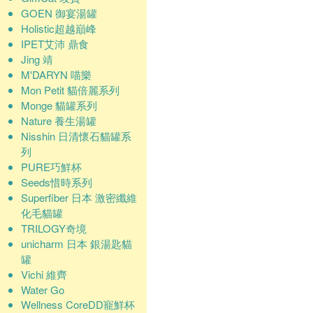
GOEN 御宴湯罐
Holistic超越巔峰
IPET艾沛 鼎食
Jing 靖
M'DARYN 喵樂
Mon Petit 貓倍麗系列
Monge 貓罐系列
Nature 養生湯罐
Nisshin 日清懷石貓罐系
列
PURE巧鮮杯
Seeds惜時系列
Superfiber 日本 激密纖維
化毛貓罐
TRILOGY奇境
unicharm 日本 銀湯匙貓
罐
Vichi 維齊
Water Go
Wellness CoreDD寵鮮杯