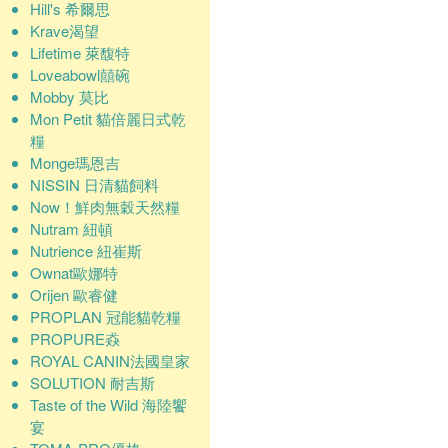
Hill's 希爾思
Krave渴望
Lifetime 萊馥特
Loveabowl囍碗
Mobby 莫比
Mon Petit 貓倍麗日式乾
糧
Monge瑪恩吉
NISSIN 日清貓飼料
Now！鮮肉無穀天然糧
Nutram 紐頓
Nutrience 紐崔斯
Ownat歐娜特
Orijen 歐睿健
PROPLAN 冠能貓乾糧
PROPURE猋
ROYAL CANIN法國皇家
SOLUTION 耐吉斯
Taste of the Wild 海陸饗
宴