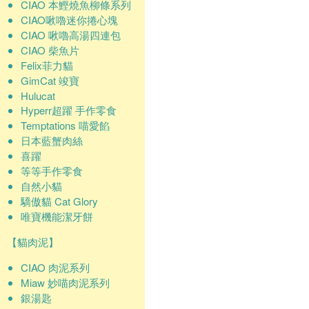
CIAO 本鰹燒魚柳條系列
CIAO啾嚕迷你捲心塊
CIAO 啾嚕高湯四連包
CIAO 柴魚片
Felix菲力貓
GimCat 竣寶
Hulucat
Hyperr超躍 手作零食
Temptations 喵愛餡
日本藍蟹肉絲
喜躍
等等手作零食
自然小貓
驕傲貓 Cat Glory
唯寶機能潔牙餅
【貓肉泥】
CIAO 肉泥系列
Miaw 妙喵肉泥系列
銀湯匙