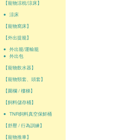
【寵物涼枕/涼床】
涼床
【寵物窩床】
【外出提籠】
外出籠/運輸籠
外出包
【寵物飲水器】
【寵物頸套、頭套】
【圍欄 / 樓梯】
【飼料儲存桶】
TNR飼料真空保鮮桶
【舒壓 / 行為訓練】
【寵物推車】