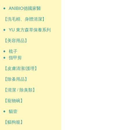
ANIBIO德國家醫
【洗毛精、身體清潔】
YU 東方森草保養系列
【美容用品】
梳子
指甲剪
【皮膚清潔/護理】
【除蚤用品】
【清潔 / 除臭類】
【寵物碗】
貓壹
【貓狗籠】