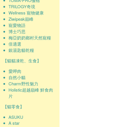
TOMA-PRO優格
TRILOGY奇境
Wellness 寵物健康
Ziwipeak巔峰
寵愛物語
博士巧思
梅亞奶奶鄉村天然寵糧
倍適選
銀湯匙貓乾糧
【貓貓凍乾、生食】
愛呷肉
自然小貓
Charm野性魅力
Holistic超越巔峰 鮮食肉
片
【貓零食】
ASUKU
A star