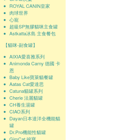
ROYAL CANIN皇家
肉球世界
心寵
超級SP無膠貓咪主食罐
Astkatta冰島 主食餐包
【貓咪-副食罐】
AIXIA愛喜雅系列
Animonda Carny 德國 卡
恩
Baby Like寶萊貓餐罐
Aatas Cat愛達思
Catuna貓罐系列
Cherie 法麗貓罐
CH養生湯罐
CIAO系列
Dayan日本達洋全機能貓
罐
Dr.Pro機能性貓罐
GimCat 竣寶