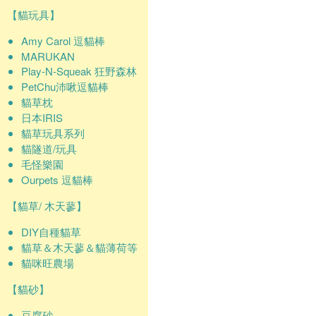
【貓玩具】
Amy Carol 逗貓棒
MARUKAN
Play-N-Squeak 狂野森林
PetChu沛啾逗貓棒
貓草枕
日本IRIS
貓草玩具系列
貓隧道/玩具
毛怪樂園
Ourpets 逗貓棒
【貓草/ 木天蓼】
DIY自種貓草
貓草＆木天蓼＆貓薄荷等
貓咪旺農場
【貓砂】
豆腐砂