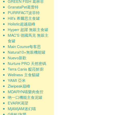
GREEN FISH 葛林菲
GranataPet葛蕾特
PURRFACT波菲特
Hill's 希爾思主食罐
Holistic超越巔峰
Hyperr 超躍 無穀主食罐
MAC'S 德國馬克 無穀主
食罐
Main Course每客思
Natural10+無榖機能罐
Nuevo新歡
Nurture PRO 天然密碼
Terra Canis 醍菈鮮廚
Wellness 主食貓罐
YAMI 亞米
Ziwipeak巔峰
MDARYN喵樂肉食控
吶一口機能主食泥罐
EVARK渴望
MjAMjAM迷幻喵
GRAU灰樂