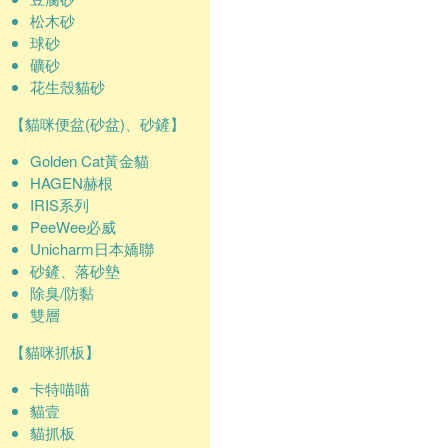
松木砂
球砂
礦砂
花生殼貓砂
【貓咪便盆(砂盆)、砂鏟】
Golden Cat黃金貓
HAGEN赫根
IRIS系列
PeeWee必威
Unicharm日本嬌聯
砂鏟、落砂墊
除臭/防黏
雙層
【貓咪抓板】
卡特喵喵
貓壹
貓抓板