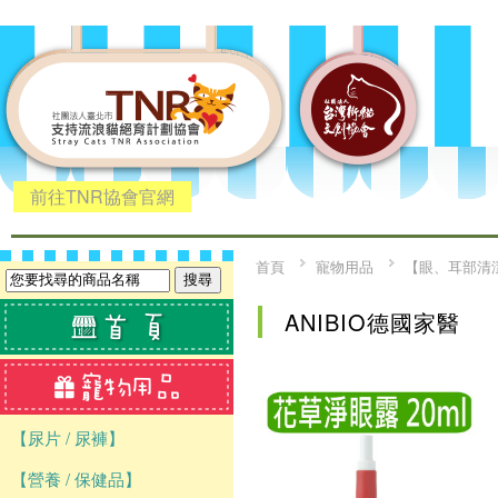
前往TNR協會官網
首頁
寵物用品
【眼、耳部清
ANIBIO德國家醫
【尿片 / 尿褲】
【營養 / 保健品】