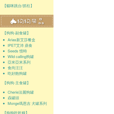
【貓咪跳台/抓柱】
【狗狗-副食罐】
Arias新艾莎餐盒
IPET艾沛 鼎食
Seeds 惜時
Wild calling狗罐
亞米亞米系列
食尚汪汪
吃好飽狗罐
【狗狗-主食罐】
Cherie法麗狗罐
猋罐頭
Monge瑪恩吉 犬罐系列
【狗狗吃乾糧】