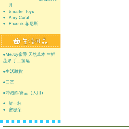
具
Smarter Toys
Amy Carol
Phoenix 菲尼斯
●MeJoy蜜爵 天然草本 生鮮
蔬果 手工製皂
●生活雜貨
●口罩
●沖泡飲/食品（人用）
鮮一杯
蜜思朵