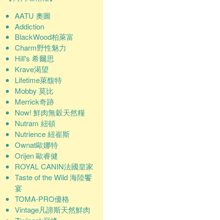
AATU 奧圖
Addiction
BlackWood柏萊富
Charm野性魅力
Hill's 希爾思
Krave渴望
Lifetime萊馥特
Mobby 莫比
Merrick奇跡
Now! 鮮肉無穀天然糧
Nutram 紐頓
Nutrience 紐崔斯
Ownat歐娜特
Orijen 歐睿健
ROYAL CANIN法國皇家
Taste of the Wild 海陸饗
宴
TOMA-PRO優格
Vintage凡諦斯天然鮮肉