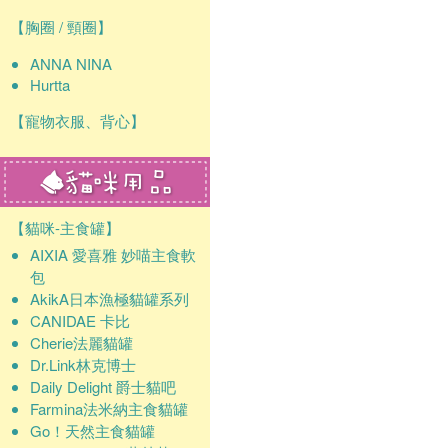
【胸圈 / 頸圈】
ANNA NINA
Hurtta
【寵物衣服、背心】
【貓咪-主食罐】
AIXIA 愛喜雅 妙喵主食軟
包
AkikA日本漁極貓罐系列
CANIDAE 卡比
Cherie法麗貓罐
Dr.Link林克博士
Daily Delight 爵士貓吧
Farmina法米納主食貓罐
Go！天然主食貓罐