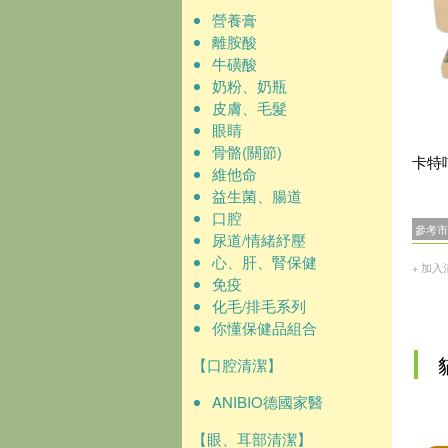
營養膏
離胺酸
牛磺酸
奶粉、奶瓶
皮膚、毛髮
眼睛
骨骼(關節)
卡特
維他命
益生菌、腸道
口腔
參考市
尿道/情緒紓壓
心、肝、腎保健
+ 加入
免疫
化毛/排毛系列
你懂保健品組合
【口腔清潔】
ANIBIO德國家醫
【眼、耳部清潔】