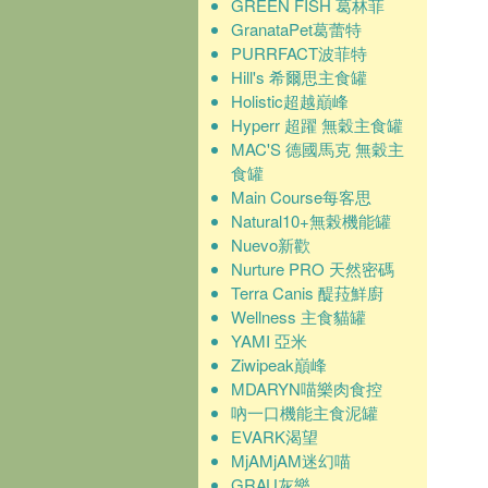
GREEN FISH 葛林菲
GranataPet葛蕾特
PURRFACT波菲特
Hill's 希爾思主食罐
Holistic超越巔峰
Hyperr 超躍 無穀主食罐
MAC'S 德國馬克 無穀主
食罐
Main Course每客思
Natural10+無榖機能罐
Nuevo新歡
Nurture PRO 天然密碼
Terra Canis 醍菈鮮廚
Wellness 主食貓罐
YAMI 亞米
Ziwipeak巔峰
MDARYN喵樂肉食控
吶一口機能主食泥罐
EVARK渴望
MjAMjAM迷幻喵
GRAU灰樂