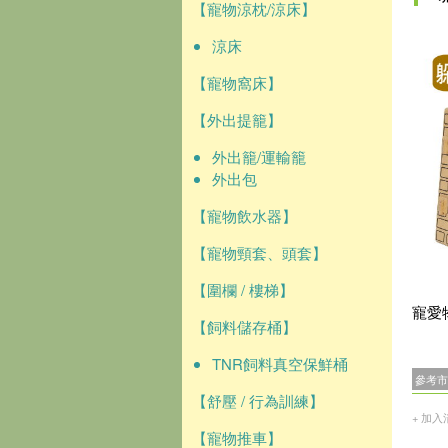
【寵物涼枕/涼床】
涼床
【寵物窩床】
【外出提籠】
外出籠/運輸籠
外出包
【寵物飲水器】
【寵物頸套、頭套】
【圍欄 / 樓梯】
寵愛
【飼料儲存桶】
TNR飼料真空保鮮桶
參考市
【舒壓 / 行為訓練】
+ 加入
【寵物推車】