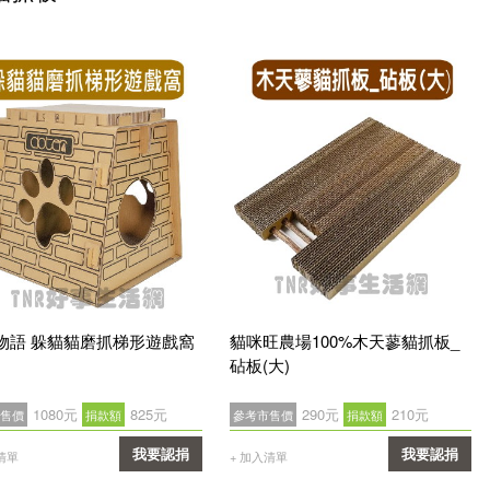
物語 躲貓貓磨抓梯形遊戲窩
貓咪旺農場100%木天蓼貓抓板_
砧板(大)
1080元
825元
290元
210元
售價
捐款額
參考市售價
捐款額
我要認捐
我要認捐
清單
+ 加入清單