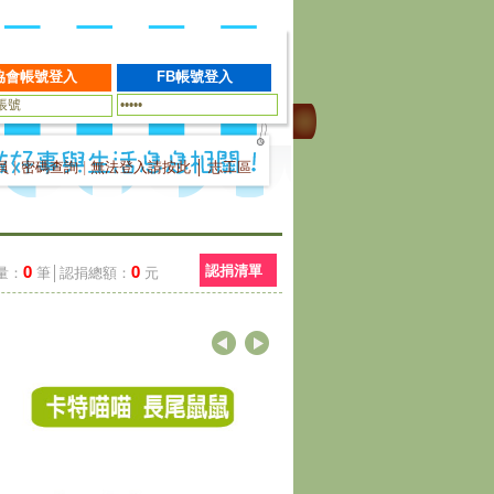
員
|
密碼查詢
|
無法登入請按此
│
志工區
0
0
認捐清單
量：
筆│認捐總額：
元