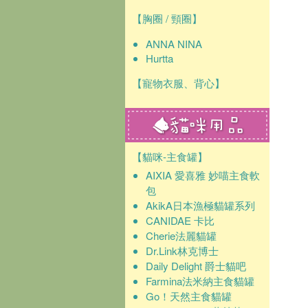
【胸圈 / 頸圈】
ANNA NINA
Hurtta
【寵物衣服、背心】
【貓咪-主食罐】
AIXIA 愛喜雅 妙喵主食軟
包
AkikA日本漁極貓罐系列
CANIDAE 卡比
Cherie法麗貓罐
Dr.Link林克博士
Daily Delight 爵士貓吧
Farmina法米納主食貓罐
Go！天然主食貓罐