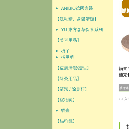
ANIBIO德國家醫
【洗毛精、身體清潔】
YU 東方森草保養系列
【美容用品】
梳子
指甲剪
【皮膚清潔/護理】
貓壹
補充包
【除蚤用品】
參考市
【清潔 / 除臭類】
+ 加入
【寵物碗】
貓壹
【貓狗籠】