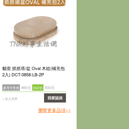
貓壹 抓抓塔/盆 Oval 木紋(補充包
貓壹 抓抓塔 補充包 2入 櫻
2入) DCT-0858-LB-2P
860元
830元
890元
680元
參考市售價
捐款額
參考市售價
捐款額
我要認捐
我要
+ 加入清單
+ 加入清單
確認
確
瀏覽更多品項>>