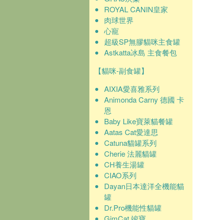
ROYAL CANIN皇家
肉球世界
心寵
超級SP無膠貓咪主食罐
Astkatta冰島 主食餐包
【貓咪-副食罐】
AIXIA愛喜雅系列
Animonda Carny 德國 卡
恩
Baby Like寶萊貓餐罐
Aatas Cat愛達思
Catuna貓罐系列
Cherie 法麗貓罐
CH養生湯罐
CIAO系列
Dayan日本達洋全機能貓
罐
Dr.Pro機能性貓罐
GimCat 竣寶