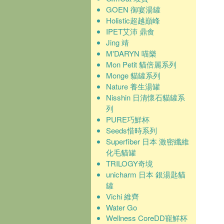
GOEN 御宴湯罐
Holistic超越巔峰
IPET艾沛 鼎食
Jing 靖
M'DARYN 喵樂
Mon Petit 貓倍麗系列
Monge 貓罐系列
Nature 養生湯罐
Nisshin 日清懷石貓罐系
列
PURE巧鮮杯
Seeds惜時系列
Superfiber 日本 激密纖維
化毛貓罐
TRILOGY奇境
unicharm 日本 銀湯匙貓
罐
Vichi 維齊
Water Go
Wellness CoreDD寵鮮杯