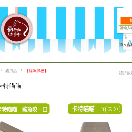
加入會
貓用品
【貓咪抓板】
認捐數
卡特喵喵