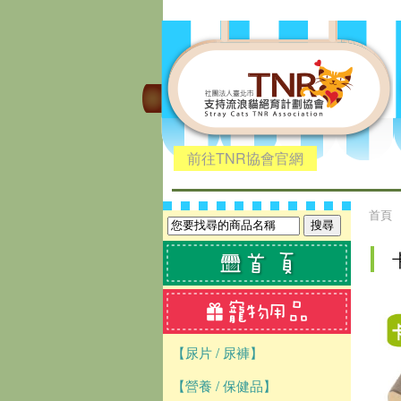
前往TNR協會官網
首頁
【尿片 / 尿褲】
【營養 / 保健品】