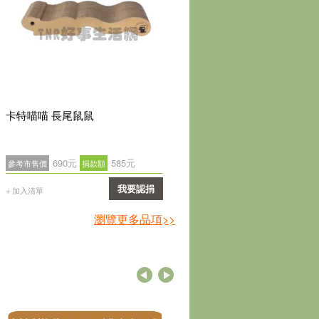
卡特喵喵 長尾鼠鼠
卡特喵喵 貓頭鷹
690元
585元
5200元
5020
參考市售價
捐款額
參考市售價
捐款額
我要認捐
我要
+ 加入清單
+ 加入清單
確認
確
瀏覽更多品項>>