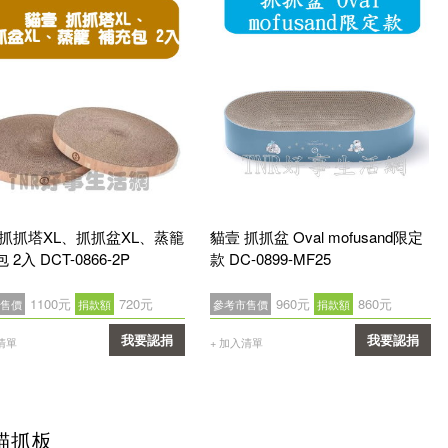
 抓抓塔XL、抓抓盆XL、蒸籠
貓壹 抓抓盆 Oval mofusand限定
 2入 DCT-0866-2P
款 DC-0899-MF25
1100元
720元
960元
860元
售價
捐款額
參考市售價
捐款額
我要認捐
我要認捐
清單
+ 加入清單
確認
確認
貓抓板