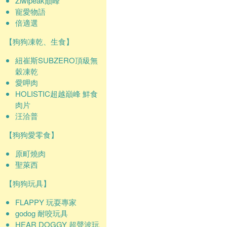
Ziwipeak巔峰
寵愛物語
倍適選
【狗狗凍乾、生食】
紐崔斯SUBZERO頂級無
穀凍乾
愛呷肉
HOLISTIC超越巔峰 鮮食
肉片
汪洽普
【狗狗愛零食】
原町燒肉
聖萊西
【狗狗玩具】
FLAPPY 玩耍專家
godog 耐咬玩具
HEAR DOGGY 超聲波玩