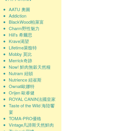
AATU 奧圖
Addiction
BlackWood柏萊富
Charm野性魅力
Hill's 希爾思
Krave渴望
Lifetime萊馥特
Mobby 莫比
Merrick奇跡
Now! 鮮肉無穀天然糧
Nutram 紐頓
Nutrience 紐崔斯
Ownat歐娜特
Orijen 歐睿健
ROYAL CANIN法國皇家
Taste of the Wild 海陸饗
宴
TOMA-PRO優格
Vintage凡諦斯天然鮮肉