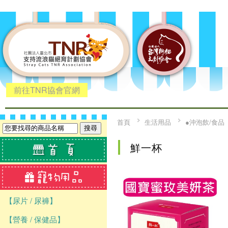
前往TNR協會官網
首頁
生活用品
●沖泡飲/食品
鮮一杯
【尿片 / 尿褲】
【營養 / 保健品】