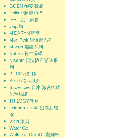
GOEN 御宴湯罐
Holistic超越巔峰
IPET艾沛 鼎食
Jing 靖
M'DARYN 喵樂
Mon Petit 貓倍麗系列
Monge 貓罐系列
Nature 養生湯罐
Nisshin 日清懷石貓罐系
列
PURE巧鮮杯
Seeds惜時系列
Superfiber 日本 激密纖維
化毛貓罐
TRILOGY奇境
unicharm 日本 銀湯匙貓
罐
Vichi 維齊
Water Go
Wellness CoreDD寵鮮杯