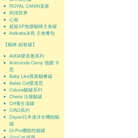
ROYAL CANIN皇家
肉球世界
心寵
超級SP無膠貓咪主食罐
Astkatta冰島 主食餐包
【貓咪-副食罐】
AIXIA愛喜雅系列
Animonda Carny 德國 卡
恩
Baby Like寶萊貓餐罐
Aatas Cat愛達思
Catuna貓罐系列
Cherie 法麗貓罐
CH養生湯罐
CIAO系列
Dayan日本達洋全機能貓
罐
Dr.Pro機能性貓罐
GimCat 竣寶