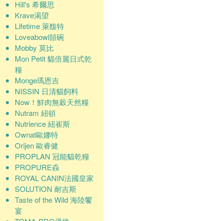
Hill's 希爾思
Krave渴望
Lifetime 萊馥特
Loveabowl囍碗
Mobby 莫比
Mon Petit 貓倍麗日式乾
糧
Monge瑪恩吉
NISSIN 日清貓飼料
Now！鮮肉無穀天然糧
Nutram 紐頓
Nutrience 紐崔斯
Ownat歐娜特
Orijen 歐睿健
PROPLAN 冠能貓乾糧
PROPURE猋
ROYAL CANIN法國皇家
SOLUTION 耐吉斯
Taste of the Wild 海陸饗
宴