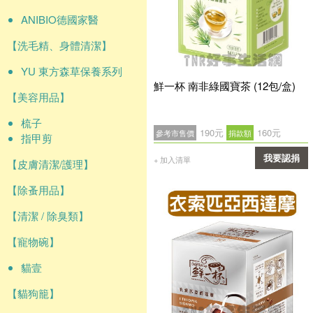
ANIBIO德國家醫
【洗毛精、身體清潔】
YU 東方森草保養系列
鮮一杯 南非綠國寶茶 (12包/盒)
【美容用品】
梳子
190元
160元
參考市售價
捐款額
指甲剪
我要認捐
+ 加入清單
【皮膚清潔/護理】
確認
【除蚤用品】
【清潔 / 除臭類】
【寵物碗】
貓壹
【貓狗籠】