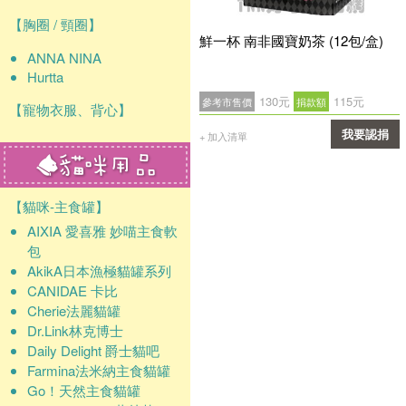
【胸圈 / 頸圈】
鮮一杯 南非國寶奶茶 (12包/盒)
ANNA NINA
Hurtta
130元
115元
參考市售價
捐款額
【寵物衣服、背心】
我要認捐
+ 加入清單
確認
【貓咪-主食罐】
AIXIA 愛喜雅 妙喵主食軟
包
AkikA日本漁極貓罐系列
CANIDAE 卡比
Cherie法麗貓罐
Dr.Link林克博士
Daily Delight 爵士貓吧
Farmina法米納主食貓罐
Go！天然主食貓罐