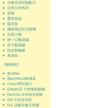
卡蘿毛球控制配方
亞米亞米系列
原燒
愛情貴族
貓皇族
纖維物語化毛貓罐
自然小貓
吶一口貓湯罐
舒卡貓湯罐
吃好飽貓罐
果凍杯
【貓飼料】
ACANA
BlackWood柏萊富
Charm野性魅力
Elato杜莎 天然無穀貓糧
Farmina 法米納天然糧
Gift 天然吉夫特
Go! 頂級抗敏天然糧