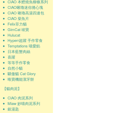
CIAO 本鰹燒魚柳條系列
CIAO啾嚕迷你捲心塊
CIAO 啾嚕高湯四連包
CIAO 柴魚片
Felix菲力貓
GimCat 竣寶
Hulucat
Hyperr超躍 手作零食
Temptations 喵愛餡
日本藍蟹肉絲
喜躍
等等手作零食
自然小貓
驕傲貓 Cat Glory
唯寶機能潔牙餅
【貓肉泥】
CIAO 肉泥系列
Miaw 妙喵肉泥系列
銀湯匙