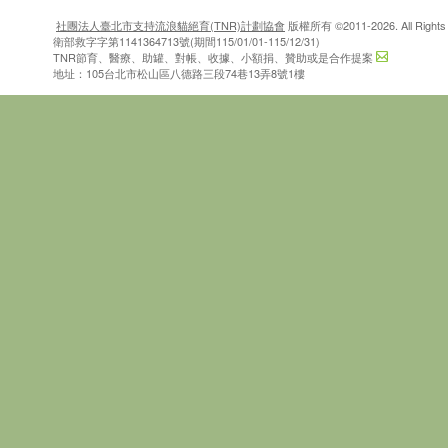
社團法人臺北市支持流浪貓絕育(TNR)計劃協會
版權所有 ©2011-2026. All Rights 
衛部救字字第1141364713號(期間115/01/01-115/12/31)
TNR節育、醫療、助罐、對帳、收據、小額捐、贊助或是合作提案
地址：105台北市松山區八德路三段74巷13弄8號1樓