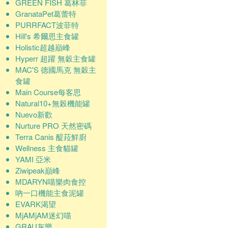
GREEN FISH 葛林菲
GranataPet葛蕾特
PURRFACT波菲特
Hill's 希爾思主食罐
Holistic超越巔峰
Hyperr 超躍 無穀主食罐
MAC'S 德國馬克 無穀主
食罐
Main Course每客思
Natural10+無榖機能罐
Nuevo新歡
Nurture PRO 天然密碼
Terra Canis 醍菈鮮廚
Wellness 主食貓罐
YAMI 亞米
Ziwipeak巔峰
MDARYN喵樂肉食控
吶一口機能主食泥罐
EVARK渴望
MjAMjAM迷幻喵
GRAU灰樂