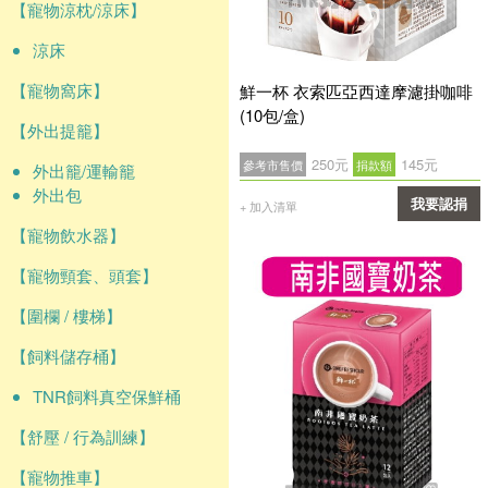
【寵物涼枕/涼床】
涼床
【寵物窩床】
鮮一杯 衣索匹亞西達摩濾掛咖啡
(10包/盒)
【外出提籠】
250元
145元
參考市售價
捐款額
外出籠/運輸籠
外出包
我要認捐
+ 加入清單
【寵物飲水器】
確認
【寵物頸套、頭套】
【圍欄 / 樓梯】
【飼料儲存桶】
TNR飼料真空保鮮桶
【舒壓 / 行為訓練】
【寵物推車】