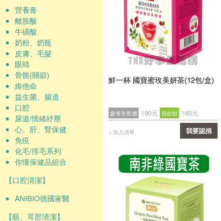
營養膏
離胺酸
牛磺酸
奶粉、奶瓶
皮膚、毛髮
眼睛
骨骼(關節)
鮮一杯 國寶蜜玫美妍茶(12包/盒)
維他命
益生菌、腸道
口腔
190元
160元
參考市售價
捐款額
尿道/情緒紓壓
心、肝、腎保健
我要認捐
+ 加入清單
免疫
確認
化毛/排毛系列
你懂保健品組合
【口腔清潔】
ANIBIO德國家醫
【眼、耳部清潔】