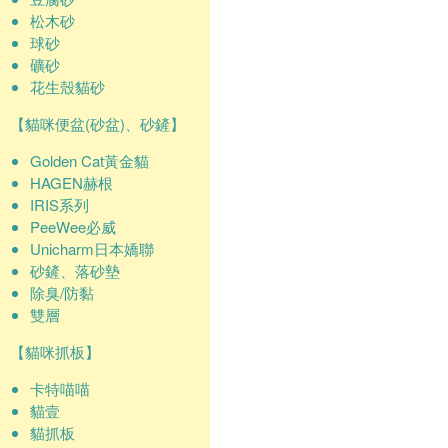
松木砂
球砂
礦砂
花生殼貓砂
【貓咪便盆(砂盆)、砂鏟】
Golden Cat黃金貓
HAGEN赫根
IRIS系列
PeeWee必威
Unicharm日本嬌聯
砂鏟、落砂墊
除臭/防黏
雙層
【貓咪抓板】
卡特喵喵
貓壹
貓抓板