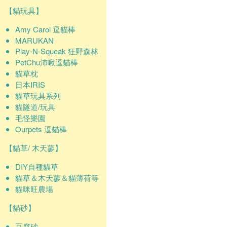
【貓玩具】
Amy Carol 逗貓棒
MARUKAN
Play-N-Squeak 狂野森林
PetChu沛啾逗貓棒
貓草枕
日本IRIS
貓草玩具系列
貓隧道/玩具
毛怪樂園
Ourpets 逗貓棒
【貓草/ 木天蓼】
DIY自種貓草
貓草＆木天蓼＆貓薄荷等
貓咪旺農場
【貓砂】
豆腐砂