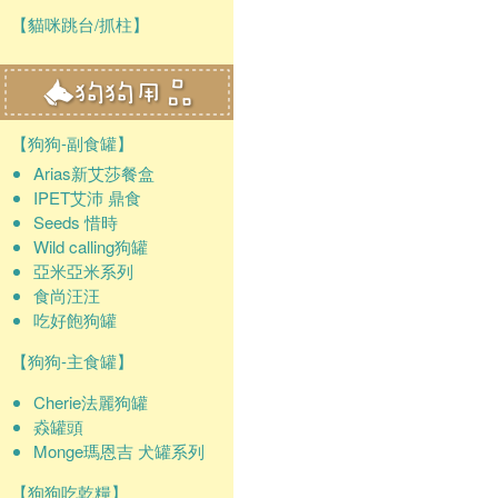
【貓咪跳台/抓柱】
【狗狗-副食罐】
Arias新艾莎餐盒
IPET艾沛 鼎食
Seeds 惜時
Wild calling狗罐
亞米亞米系列
食尚汪汪
吃好飽狗罐
【狗狗-主食罐】
Cherie法麗狗罐
猋罐頭
Monge瑪恩吉 犬罐系列
【狗狗吃乾糧】