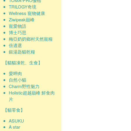
TOMA-PRO優格
TRILOGY奇境
Wellness 寵物健康
Ziwipeak巔峰
寵愛物語
博士巧思
梅亞奶奶鄉村天然寵糧
倍適選
銀湯匙貓乾糧
【貓貓凍乾、生食】
愛呷肉
自然小貓
Charm野性魅力
Holistic超越巔峰 鮮食肉
片
【貓零食】
ASUKU
A star