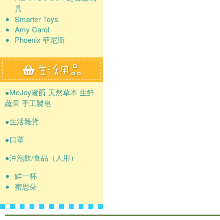
具
Smarter Toys
Amy Carol
Phoenix 菲尼斯
●MeJoy蜜爵 天然草本 生鮮
蔬果 手工製皂
●生活雜貨
●口罩
●沖泡飲/食品（人用）
鮮一杯
蜜思朵