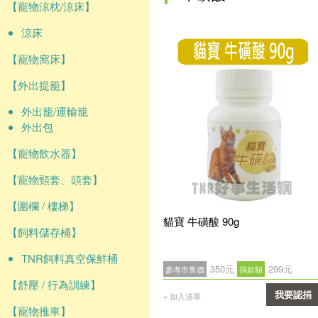
【寵物涼枕/涼床】
涼床
【寵物窩床】
【外出提籠】
外出籠/運輸籠
外出包
【寵物飲水器】
【寵物頸套、頭套】
【圍欄 / 樓梯】
貓寶 牛磺酸 90g
【飼料儲存桶】
TNR飼料真空保鮮桶
350元
299元
參考市售價
捐款額
【舒壓 / 行為訓練】
我要認捐
+ 加入清單
【寵物推車】