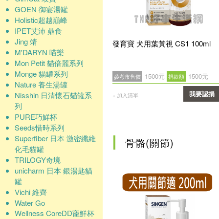
GOEN 御宴湯罐
Holistic超越巔峰
IPET艾沛 鼎食
Jing 靖
發育寶 犬用葉黃視 CS1 100ml
M'DARYN 喵樂
Mon Petit 貓倍麗系列
Monge 貓罐系列
1500元
1500元
參考市售價
捐款額
Nature 養生湯罐
Nisshin 日清懷石貓罐系
我要認捐
+ 加入清單
列
確認
PURE巧鮮杯
Seeds惜時系列
Superfiber 日本 激密纖維
骨骼(關節)
化毛貓罐
TRILOGY奇境
unicharm 日本 銀湯匙貓
罐
Vichi 維齊
Water Go
Wellness CoreDD寵鮮杯