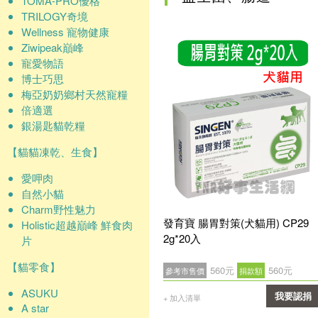
TOMA-PRO優格
TRILOGY奇境
Wellness 寵物健康
Ziwipeak巔峰
寵愛物語
博士巧思
梅亞奶奶鄉村天然寵糧
倍適選
銀湯匙貓乾糧
【貓貓凍乾、生食】
愛呷肉
自然小貓
Charm野性魅力
發育寶 腸胃對策(犬貓用) CP29
Holistic超越巔峰 鮮食肉
2g*20入
片
【貓零食】
560元
560元
參考市售價
捐款額
ASUKU
我要認捐
+ 加入清單
A star