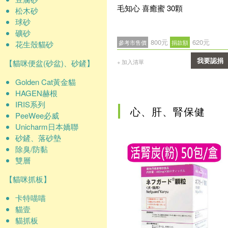
毛知心 喜癒蜜 30顆
松木砂
球砂
礦砂
800元
620元
參考市售價
捐款額
花生殼貓砂
我要認捐
【貓咪便盆(砂盆)、砂鏟】
+ 加入清單
確認
Golden Cat黃金貓
HAGEN赫根
IRIS系列
心、肝、腎保健
PeeWee必威
Unicharm日本嬌聯
砂鏟、落砂墊
除臭/防黏
雙層
【貓咪抓板】
卡特喵喵
貓壹
貓抓板