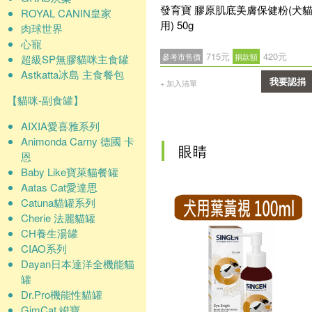
發育寶 膠原肌底美膚保健粉(犬
ROYAL CANIN皇家
用) 50g
肉球世界
心寵
715元
420元
參考市售價
捐款額
超級SP無膠貓咪主食罐
Astkatta冰島 主食餐包
我要認捐
+ 加入清單
【貓咪-副食罐】
確認
AIXIA愛喜雅系列
Animonda Carny 德國 卡
眼睛
恩
Baby Like寶萊貓餐罐
Aatas Cat愛達思
Catuna貓罐系列
Cherie 法麗貓罐
CH養生湯罐
CIAO系列
Dayan日本達洋全機能貓
罐
Dr.Pro機能性貓罐
GimCat 竣寶