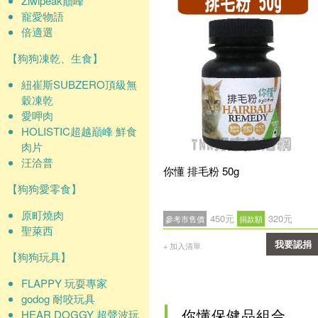
Ziwipeak巔峰
寵愛物語
倍適選
【狗狗凍乾、生食】
紐崔斯SUBZERO頂級無
穀凍乾
愛呷肉
HOLISTIC超越巔峰 鮮食
肉片
汪洽普
你懂 排毛粉 50g
【狗狗愛零食】
原町燒肉
450元
320元
參考市售價
捐款額
聖萊西
我要認捐
+ 加入清單
【狗狗玩具】
確認
FLAPPY 玩耍專家
godog 耐咬玩具
你懂保健品組合
HEAR DOGGY 超聲波玩