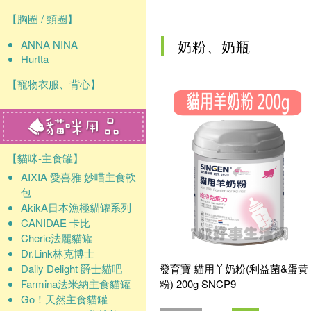
確認
【胸圈 / 頸圈】
奶粉、奶瓶
ANNA NINA
Hurtta
【寵物衣服、背心】
【貓咪-主食罐】
AIXIA 愛喜雅 妙喵主食軟
包
AkikA日本漁極貓罐系列
CANIDAE 卡比
Cherie法麗貓罐
Dr.Link林克博士
Daily Delight 爵士貓吧
發育寶 貓用羊奶粉(利益菌&蛋黃
Farmina法米納主食貓罐
粉) 200g SNCP9
Go！天然主食貓罐