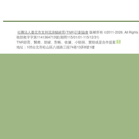
確認
社團法人臺北市支持流浪貓絕育(TNR)計劃協會
版權所有 ©2011-2026. All Rights 
衛部救字字第1141364713號(期間115/01/01-115/12/31)
TNR節育、醫療、助罐、對帳、收據、小額捐、贊助或是合作提案
地址：105台北市松山區八德路三段74巷13弄8號1樓