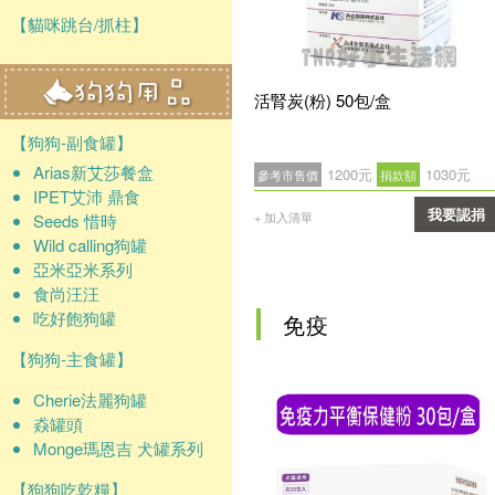
【貓咪跳台/抓柱】
活腎炭(粉) 50包/盒
【狗狗-副食罐】
Arias新艾莎餐盒
1200元
1030元
參考市售價
捐款額
IPET艾沛 鼎食
我要認捐
+ 加入清單
Seeds 惜時
Wild calling狗罐
確認
亞米亞米系列
食尚汪汪
吃好飽狗罐
免疫
【狗狗-主食罐】
Cherie法麗狗罐
猋罐頭
Monge瑪恩吉 犬罐系列
【狗狗吃乾糧】