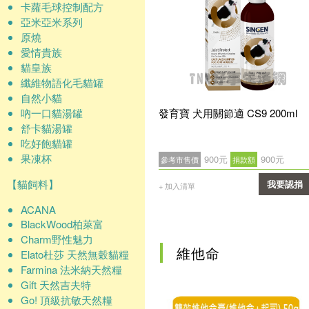
卡蘿毛球控制配方
亞米亞米系列
原燒
愛情貴族
貓皇族
纖維物語化毛貓罐
自然小貓
吶一口貓湯罐
發育寶 犬用關節適 CS9 200ml
舒卡貓湯罐
吃好飽貓罐
果凍杯
900元
900元
參考市售價
捐款額
【貓飼料】
我要認捐
+ 加入清單
ACANA
確認
BlackWood柏萊富
Charm野性魅力
維他命
Elato杜莎 天然無穀貓糧
Farmina 法米納天然糧
Gift 天然吉夫特
Go! 頂級抗敏天然糧