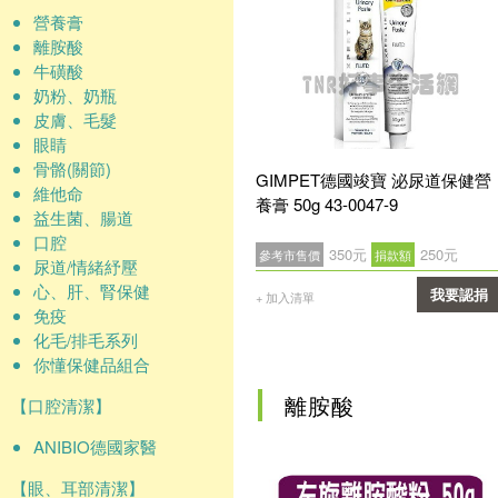
營養膏
離胺酸
牛磺酸
奶粉、奶瓶
皮膚、毛髮
眼睛
骨骼(關節)
GIMPET德國竣寶 泌尿道保健營
維他命
養膏 50g 43-0047-9
益生菌、腸道
口腔
350元
250元
參考市售價
捐款額
尿道/情緒紓壓
心、肝、腎保健
我要認捐
+ 加入清單
免疫
確認
化毛/排毛系列
你懂保健品組合
離胺酸
【口腔清潔】
ANIBIO德國家醫
【眼、耳部清潔】