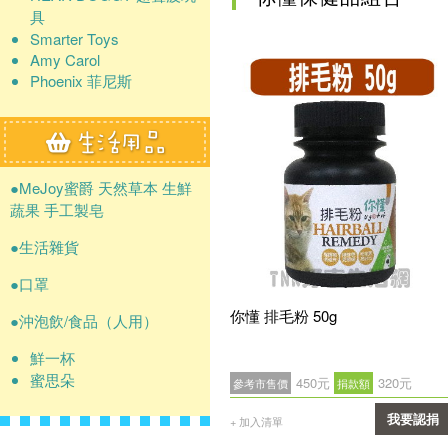
具
Smarter Toys
Amy Carol
Phoenix 菲尼斯
●MeJoy蜜爵 天然草本 生鮮
蔬果 手工製皂
●生活雜貨
●口罩
你懂 排毛粉 50g
●沖泡飲/食品（人用）
鮮一杯
蜜思朵
450元
320元
參考市售價
捐款額
我要認捐
+ 加入清單