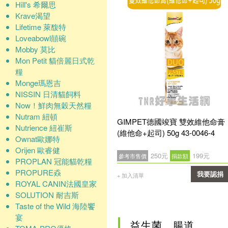
Hill's 希爾思
Krave渴望
Lifetime 萊馥特
Loveabowl囍碗
Mobby 莫比
Mon Petit 貓倍麗日式乾
糧
Monge瑪恩吉
NISSIN 日清貓飼料
Now！鮮肉無穀天然糧
Nutram 紐頓
GIMPET德國竣寶 雙效維他命膏
Nutrience 紐崔斯
(維他命+起司) 50g 43-0046-4
Ownat歐娜特
Orijen 歐睿健
250元
199元
參考市售價
捐款額
PROPLAN 冠能貓乾糧
PROPURE猋
我要認捐
+ 加入清單
ROYAL CANIN法國皇家
確認
SOLUTION 耐吉斯
Taste of the Wild 海陸饗
宴
益生菌、腸道