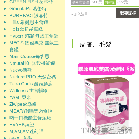
GREEN FISH 葛林菲
580元
522元
參考市售價
捐款額
GranataPet葛蕾特
我要認捐
+ 加入清單
PURRFACT波菲特
Hill's 希爾思主食罐
確認
Holistic超越巔峰
Hyperr 超躍 無穀主食罐
MAC'S 德國馬克 無穀主
皮膚、毛髮
食罐
Main Course每客思
Natural10+無榖機能罐
Nuevo新歡
Nurture PRO 天然密碼
Terra Canis 醍菈鮮廚
Wellness 主食貓罐
YAMI 亞米
Ziwipeak巔峰
MDARYN喵樂肉食控
吶一口機能主食泥罐
EVARK渴望
MjAMjAM迷幻喵
GRAU灰樂