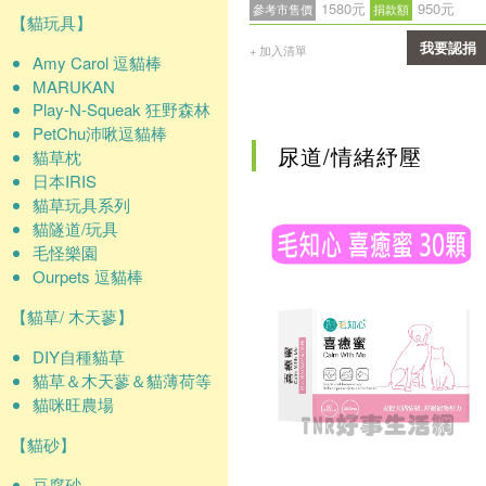
1580元
950元
參考市售價
捐款額
【貓玩具】
我要認捐
+ 加入清單
Amy Carol 逗貓棒
MARUKAN
確認
Play-N-Squeak 狂野森林
PetChu沛啾逗貓棒
尿道/情緒紓壓
貓草枕
日本IRIS
貓草玩具系列
貓隧道/玩具
毛怪樂園
Ourpets 逗貓棒
【貓草/ 木天蓼】
DIY自種貓草
貓草＆木天蓼＆貓薄荷等
貓咪旺農場
【貓砂】
豆腐砂