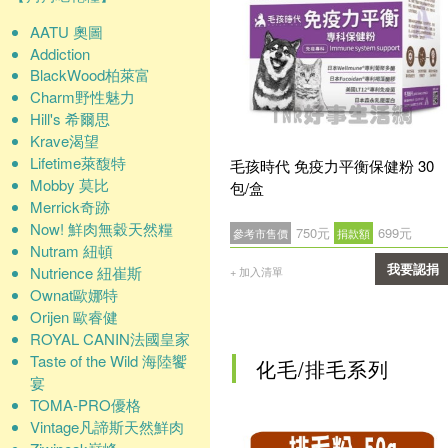
AATU 奧圖
Addiction
BlackWood柏萊富
Charm野性魅力
Hill's 希爾思
Krave渴望
Lifetime萊馥特
毛孩時代 免疫力平衡保健粉 30
Mobby 莫比
包/盒
Merrick奇跡
Now! 鮮肉無穀天然糧
750元
699元
參考市售價
捐款額
Nutram 紐頓
Nutrience 紐崔斯
我要認捐
+ 加入清單
Ownat歐娜特
確認
Orijen 歐睿健
ROYAL CANIN法國皇家
Taste of the Wild 海陸饗
化毛/排毛系列
宴
TOMA-PRO優格
Vintage凡諦斯天然鮮肉