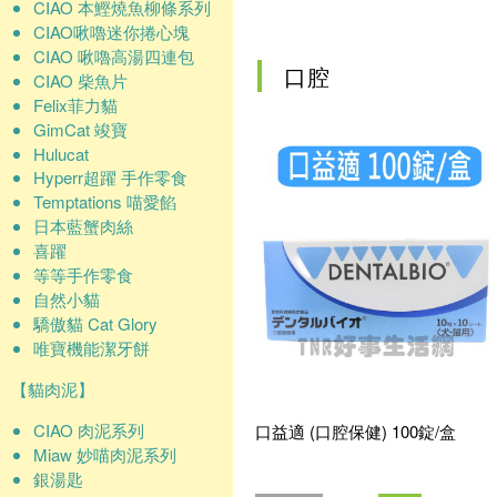
確認
CIAO 本鰹燒魚柳條系列
CIAO啾嚕迷你捲心塊
CIAO 啾嚕高湯四連包
口腔
CIAO 柴魚片
Felix菲力貓
GimCat 竣寶
Hulucat
Hyperr超躍 手作零食
Temptations 喵愛餡
日本藍蟹肉絲
喜躍
等等手作零食
自然小貓
驕傲貓 Cat Glory
唯寶機能潔牙餅
【貓肉泥】
CIAO 肉泥系列
口益適 (口腔保健) 100錠/盒
Miaw 妙喵肉泥系列
銀湯匙