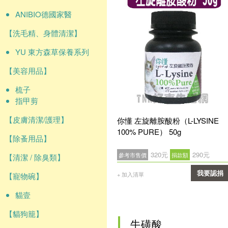
ANIBIO德國家醫
【洗毛精、身體清潔】
YU 東方森草保養系列
【美容用品】
梳子
指甲剪
【皮膚清潔/護理】
你懂 左旋離胺酸粉（L-LYSINE
100% PURE） 50g
【除蚤用品】
320元
290元
參考市售價
捐款額
【清潔 / 除臭類】
我要認捐
+ 加入清單
【寵物碗】
確認
貓壹
【貓狗籠】
牛磺酸