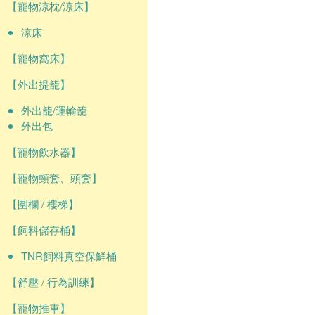
【寵物涼枕/涼床】
涼床
【寵物窩床】
【外出提籠】
外出籠/運輸籠
外出包
【寵物飲水器】
【寵物頸套、頭套】
【圍欄 / 樓梯】
【飼料儲存桶】
TNR飼料真空保鮮桶
【舒壓 / 行為訓練】
【寵物推車】