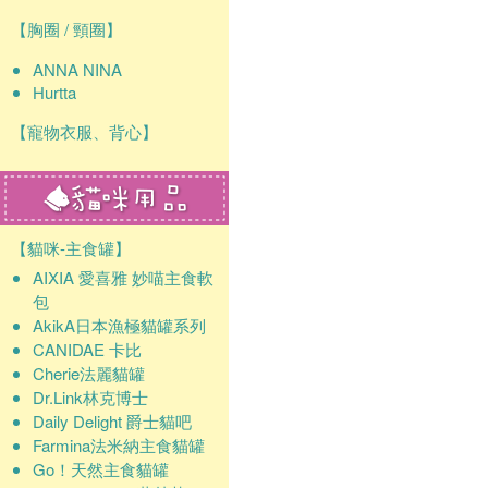
【胸圈 / 頸圈】
ANNA NINA
Hurtta
【寵物衣服、背心】
【貓咪-主食罐】
AIXIA 愛喜雅 妙喵主食軟
包
AkikA日本漁極貓罐系列
CANIDAE 卡比
Cherie法麗貓罐
Dr.Link林克博士
Daily Delight 爵士貓吧
Farmina法米納主食貓罐
Go！天然主食貓罐