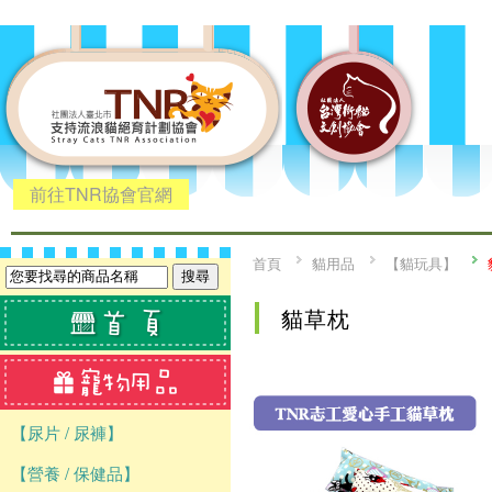
前往TNR協會官網
首頁
貓用品
【貓玩具】
貓草枕
【尿片 / 尿褲】
【營養 / 保健品】