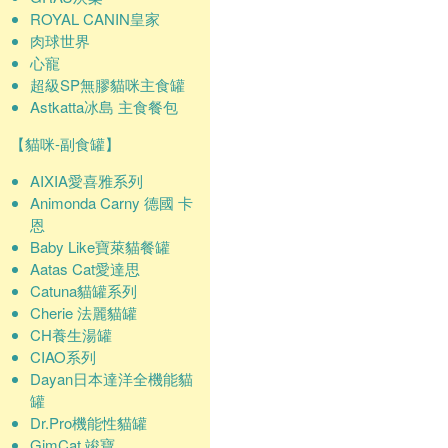
ROYAL CANIN皇家
肉球世界
心寵
超級SP無膠貓咪主食罐
Astkatta冰島 主食餐包
【貓咪-副食罐】
AIXIA愛喜雅系列
Animonda Carny 德國 卡
恩
Baby Like寶萊貓餐罐
Aatas Cat愛達思
Catuna貓罐系列
Cherie 法麗貓罐
CH養生湯罐
CIAO系列
Dayan日本達洋全機能貓
罐
Dr.Pro機能性貓罐
GimCat 竣寶