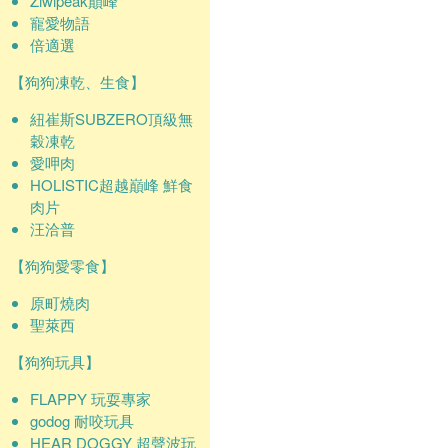
Ziwipeak巔峰
寵愛物語
倍適選
【狗狗凍乾、生食】
紐崔斯SUBZERO頂級無
穀凍乾
愛呷肉
HOLISTIC超越巔峰 鮮食
肉片
汪洽普
【狗狗愛零食】
原町燒肉
聖萊西
【狗狗玩具】
FLAPPY 玩耍專家
godog 耐咬玩具
HEAR DOGGY 超聲波玩