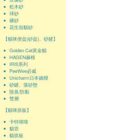
松木砂
球砂
礦砂
花生殼貓砂
【貓咪便盆(砂盆)、砂鏟】
Golden Cat黃金貓
HAGEN赫根
IRIS系列
PeeWee必威
Unicharm日本嬌聯
砂鏟、落砂墊
除臭/防黏
雙層
【貓咪抓板】
卡特喵喵
貓壹
貓抓板