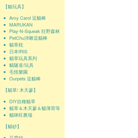
【貓玩具】
Amy Carol 逗貓棒
MARUKAN
Play-N-Squeak 狂野森林
PetChu沛啾逗貓棒
貓草枕
日本IRIS
貓草玩具系列
貓隧道/玩具
毛怪樂園
Ourpets 逗貓棒
【貓草/ 木天蓼】
DIY自種貓草
貓草＆木天蓼＆貓薄荷等
貓咪旺農場
【貓砂】
豆腐砂