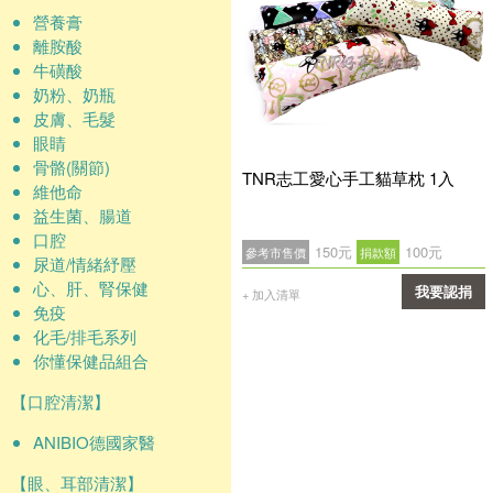
營養膏
離胺酸
牛磺酸
奶粉、奶瓶
皮膚、毛髮
眼睛
骨骼(關節)
TNR志工愛心手工貓草枕 1入
維他命
益生菌、腸道
口腔
150元
100元
參考市售價
捐款額
尿道/情緒紓壓
心、肝、腎保健
我要認捐
+ 加入清單
免疫
確認
化毛/排毛系列
你懂保健品組合
【口腔清潔】
ANIBIO德國家醫
【眼、耳部清潔】