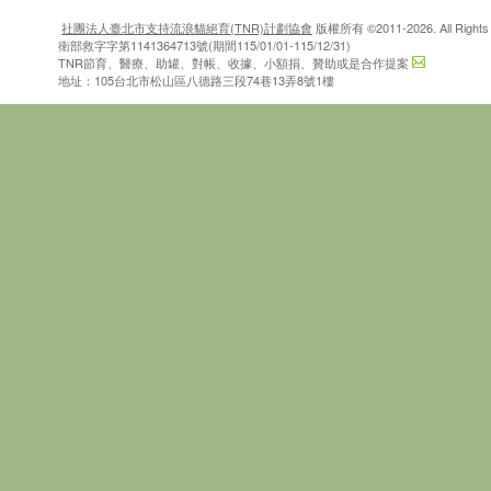
社團法人臺北市支持流浪貓絕育(TNR)計劃協會
版權所有 ©2011-2026. All Rights 
衛部救字字第1141364713號(期間115/01/01-115/12/31)
TNR節育、醫療、助罐、對帳、收據、小額捐、贊助或是合作提案
地址：105台北市松山區八德路三段74巷13弄8號1樓