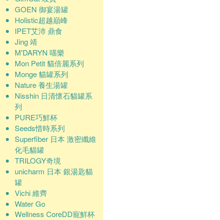
GOEN 御宴湯罐
Holistic超越巔峰
IPET艾沛 鼎食
Jing 靖
M'DARYN 喵樂
Mon Petit 貓倍麗系列
Monge 貓罐系列
Nature 養生湯罐
Nisshin 日清懷石貓罐系
列
PURE巧鮮杯
Seeds惜時系列
Superfiber 日本 激密纖維
化毛貓罐
TRILOGY奇境
unicharm 日本 銀湯匙貓
罐
Vichi 維齊
Water Go
Wellness CoreDD寵鮮杯