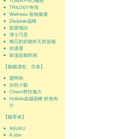
TOMA-PRO優格
TRILOGY奇境
Wellness 寵物健康
Ziwipeak巔峰
寵愛物語
博士巧思
梅亞奶奶鄉村天然寵糧
倍適選
銀湯匙貓乾糧
【貓貓凍乾、生食】
愛呷肉
自然小貓
Charm野性魅力
Holistic超越巔峰 鮮食肉
片
【貓零食】
ASUKU
A star