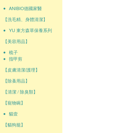
ANIBIO德國家醫
【洗毛精、身體清潔】
YU 東方森草保養系列
【美容用品】
梳子
指甲剪
【皮膚清潔/護理】
【除蚤用品】
【清潔 / 除臭類】
【寵物碗】
貓壹
【貓狗籠】