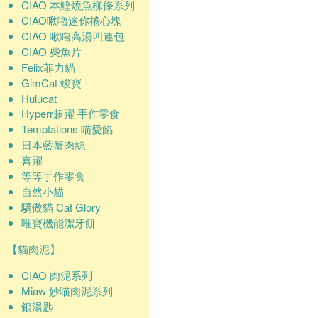
CIAO 本鰹燒魚柳條系列
CIAO啾嚕迷你捲心塊
CIAO 啾嚕高湯四連包
CIAO 柴魚片
Felix菲力貓
GimCat 竣寶
Hulucat
Hyperr超躍 手作零食
Temptations 喵愛餡
日本藍蟹肉絲
喜躍
等等手作零食
自然小貓
驕傲貓 Cat Glory
唯寶機能潔牙餅
【貓肉泥】
CIAO 肉泥系列
Miaw 妙喵肉泥系列
銀湯匙