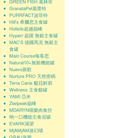
GREEN FISH 葛林菲
GranataPet葛蕾特
PURRFACT波菲特
Hill's 希爾思主食罐
Holistic超越巔峰
Hyperr 超躍 無穀主食罐
MAC'S 德國馬克 無穀主
食罐
Main Course每客思
Natural10+無榖機能罐
Nuevo新歡
Nurture PRO 天然密碼
Terra Canis 醍菈鮮廚
Wellness 主食貓罐
YAMI 亞米
Ziwipeak巔峰
MDARYN喵樂肉食控
吶一口機能主食泥罐
EVARK渴望
MjAMjAM迷幻喵
GRAU灰樂