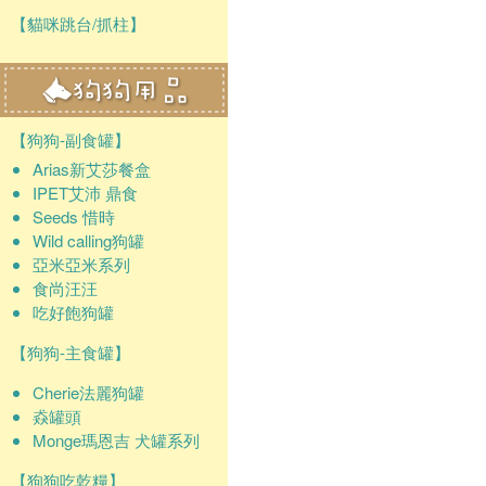
【貓咪跳台/抓柱】
【狗狗-副食罐】
Arias新艾莎餐盒
IPET艾沛 鼎食
Seeds 惜時
Wild calling狗罐
亞米亞米系列
食尚汪汪
吃好飽狗罐
【狗狗-主食罐】
Cherie法麗狗罐
猋罐頭
Monge瑪恩吉 犬罐系列
【狗狗吃乾糧】