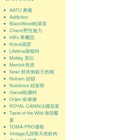
AATU 奧圖
Addiction
BlackWood柏萊富
Charm野性魅力
Hill's 希爾思
Krave渴望
Lifetime萊馥特
Mobby 莫比
Merrick奇跡
Now! 鮮肉無穀天然糧
Nutram 紐頓
Nutrience 紐崔斯
Ownat歐娜特
Orijen 歐睿健
ROYAL CANIN法國皇家
Taste of the Wild 海陸饗
宴
TOMA-PRO優格
Vintage凡諦斯天然鮮肉