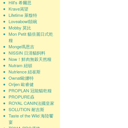
Hill's 希爾思
Krave渴望
Lifetime 萊馥特
Loveabowl囍碗
Mobby 莫比
Mon Petit 貓倍麗日式乾
糧
Monge瑪恩吉
NISSIN 日清貓飼料
Now！鮮肉無穀天然糧
Nutram 紐頓
Nutrience 紐崔斯
Ownat歐娜特
Orijen 歐睿健
PROPLAN 冠能貓乾糧
PROPURE猋
ROYAL CANIN法國皇家
SOLUTION 耐吉斯
Taste of the Wild 海陸饗
宴