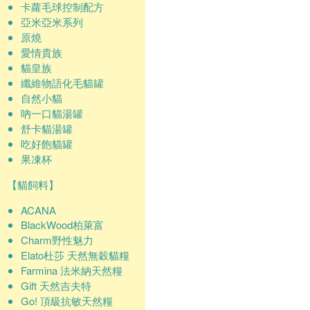
卡蘿毛球控制配方
亞米亞米系列
原燒
愛情貴族
貓皇族
纖維物語化毛貓罐
自然小貓
吶一口貓湯罐
舒卡貓湯罐
吃好飽貓罐
果凍杯
【貓飼料】
ACANA
BlackWood柏萊富
Charm野性魅力
Elato杜莎 天然無穀貓糧
Farmina 法米納天然糧
Gift 天然吉夫特
Go! 頂級抗敏天然糧