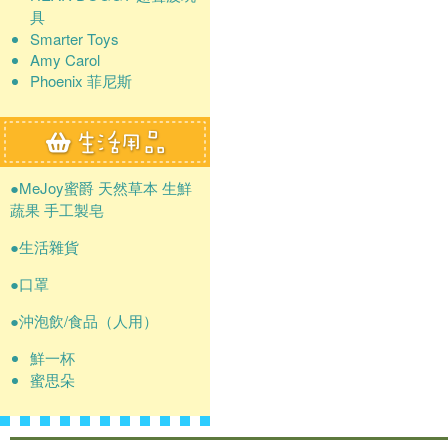
具
Smarter Toys
Amy Carol
Phoenix 菲尼斯
●MeJoy蜜爵 天然草本 生鮮
蔬果 手工製皂
●生活雜貨
●口罩
●沖泡飲/食品（人用）
鮮一杯
蜜思朵