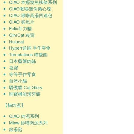
CIAO 本鰹燒魚柳條系列
CIAO啾嚕迷你捲心塊
CIAO 啾嚕高湯四連包
CIAO 柴魚片
Felix菲力貓
GimCat 竣寶
Hulucat
Hyperr超躍 手作零食
Temptations 喵愛餡
日本藍蟹肉絲
喜躍
等等手作零食
自然小貓
驕傲貓 Cat Glory
唯寶機能潔牙餅
【貓肉泥】
CIAO 肉泥系列
Miaw 妙喵肉泥系列
銀湯匙