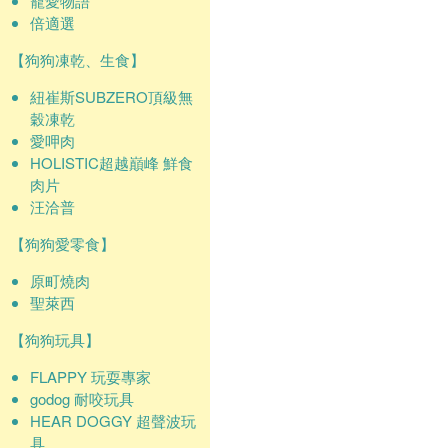
寵愛物語
倍適選
【狗狗凍乾、生食】
紐崔斯SUBZERO頂級無
穀凍乾
愛呷肉
HOLISTIC超越巔峰 鮮食
肉片
汪洽普
【狗狗愛零食】
原町燒肉
聖萊西
【狗狗玩具】
FLAPPY 玩耍專家
godog 耐咬玩具
HEAR DOGGY 超聲波玩
具