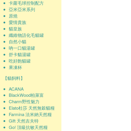
卡蘿毛球控制配方
亞米亞米系列
原燒
愛情貴族
貓皇族
纖維物語化毛貓罐
自然小貓
吶一口貓湯罐
舒卡貓湯罐
吃好飽貓罐
果凍杯
【貓飼料】
ACANA
BlackWood柏萊富
Charm野性魅力
Elato杜莎 天然無穀貓糧
Farmina 法米納天然糧
Gift 天然吉夫特
Go! 頂級抗敏天然糧