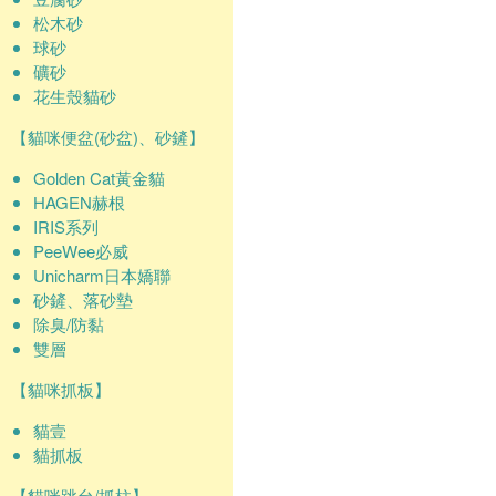
松木砂
球砂
礦砂
花生殼貓砂
【貓咪便盆(砂盆)、砂鏟】
Golden Cat黃金貓
HAGEN赫根
IRIS系列
PeeWee必威
Unicharm日本嬌聯
砂鏟、落砂墊
除臭/防黏
雙層
【貓咪抓板】
貓壹
貓抓板
【貓咪跳台/抓柱】