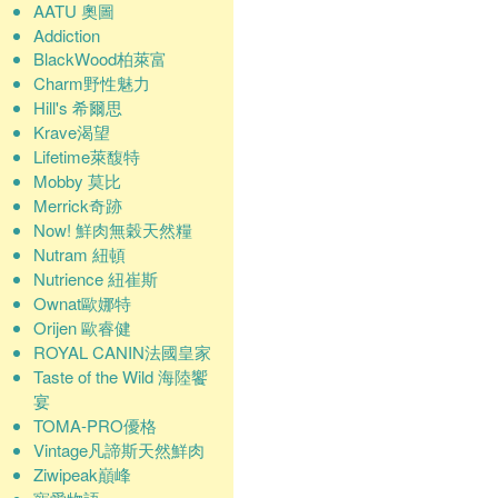
AATU 奧圖
Addiction
BlackWood柏萊富
Charm野性魅力
Hill's 希爾思
Krave渴望
Lifetime萊馥特
Mobby 莫比
Merrick奇跡
Now! 鮮肉無穀天然糧
Nutram 紐頓
Nutrience 紐崔斯
Ownat歐娜特
Orijen 歐睿健
ROYAL CANIN法國皇家
Taste of the Wild 海陸饗
宴
TOMA-PRO優格
Vintage凡諦斯天然鮮肉
Ziwipeak巔峰