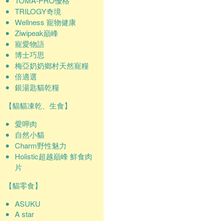
TOMA-PRO優格
TRILOGY奇境
Wellness 寵物健康
Ziwipeak巔峰
寵愛物語
博士巧思
梅亞奶奶鄉村天然寵糧
倍適選
銀湯匙貓乾糧
【貓貓凍乾、生食】
愛呷肉
自然小貓
Charm野性魅力
Holistic超越巔峰 鮮食肉
片
【貓零食】
ASUKU
A star