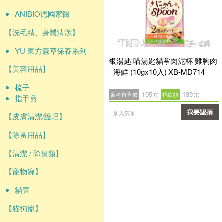
ANIBIO德國家醫
【洗毛精、身體清潔】
YU 東方森草保養系列
銀湯匙 喵湯匙貓掌肉泥杯 雞胸肉
【美容用品】
+海鮮 (10gx10入) XB-MD714
梳子
195元
139元
參考市售價
捐款額
指甲剪
我要認捐
+ 加入清單
【皮膚清潔/護理】
確認
【除蚤用品】
【清潔 / 除臭類】
【寵物碗】
貓壹
【貓狗籠】