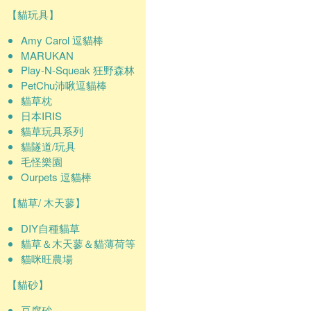
【貓玩具】
Amy Carol 逗貓棒
MARUKAN
Play-N-Squeak 狂野森林
PetChu沛啾逗貓棒
貓草枕
日本IRIS
貓草玩具系列
貓隧道/玩具
毛怪樂園
Ourpets 逗貓棒
【貓草/ 木天蓼】
DIY自種貓草
貓草＆木天蓼＆貓薄荷等
貓咪旺農場
【貓砂】
豆腐砂