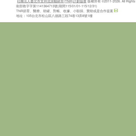
社團法人臺北市支持流浪貓絕育(TNR)計劃協會
版權所有 ©2011-2026. All Rights 
衛部救字字第1141364713號(期間115/01/01-115/12/31)
TNR節育、醫療、助罐、對帳、收據、小額捐、贊助或是合作提案
地址：105台北市松山區八德路三段74巷13弄8號1樓