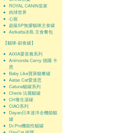
ROYAL CANIN皇家
肉球世界
心寵
超級SP無膠貓咪主食罐
Astkatta冰島 主食餐包
【貓咪-副食罐】
AIXIA愛喜雅系列
Animonda Carny 德國 卡
恩
Baby Like寶萊貓餐罐
Aatas Cat愛達思
Catuna貓罐系列
Cherie 法麗貓罐
CH養生湯罐
CIAO系列
Dayan日本達洋全機能貓
罐
Dr.Pro機能性貓罐
GimCat 竣寶