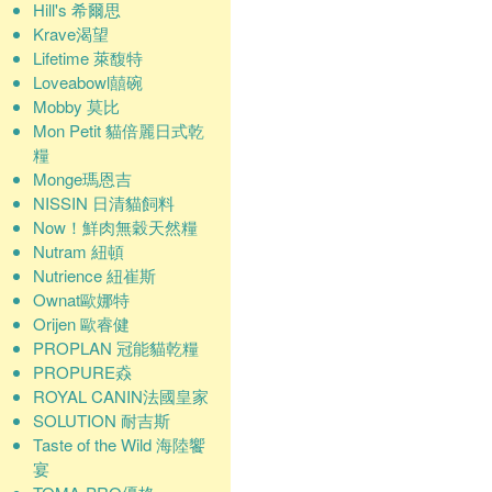
Hill's 希爾思
Krave渴望
Lifetime 萊馥特
Loveabowl囍碗
Mobby 莫比
Mon Petit 貓倍麗日式乾
糧
Monge瑪恩吉
NISSIN 日清貓飼料
Now！鮮肉無穀天然糧
Nutram 紐頓
Nutrience 紐崔斯
Ownat歐娜特
Orijen 歐睿健
PROPLAN 冠能貓乾糧
PROPURE猋
ROYAL CANIN法國皇家
SOLUTION 耐吉斯
Taste of the Wild 海陸饗
宴