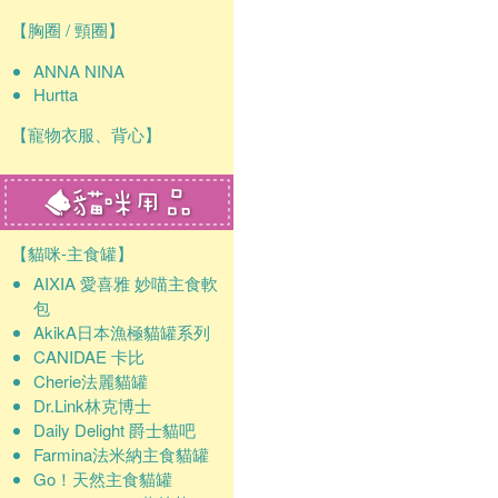
【胸圈 / 頸圈】
ANNA NINA
Hurtta
【寵物衣服、背心】
【貓咪-主食罐】
AIXIA 愛喜雅 妙喵主食軟
包
AkikA日本漁極貓罐系列
CANIDAE 卡比
Cherie法麗貓罐
Dr.Link林克博士
Daily Delight 爵士貓吧
Farmina法米納主食貓罐
Go！天然主食貓罐