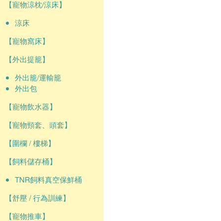
【寵物涼枕/涼床】
涼床
【寵物窩床】
【外出提籠】
外出籠/運輸籠
外出包
【寵物飲水器】
【寵物頸套、頭套】
【圍欄 / 樓梯】
【飼料儲存桶】
TNR飼料真空保鮮桶
【舒壓 / 行為訓練】
【寵物推車】