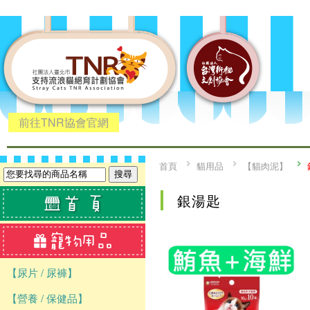
前往TNR協會官網
首頁
貓用品
【貓肉泥】
銀湯匙
【尿片 / 尿褲】
【營養 / 保健品】