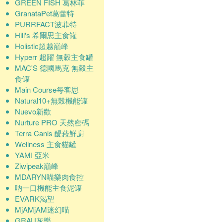
GREEN FISH 葛林菲
GranataPet葛蕾特
PURRFACT波菲特
Hill's 希爾思主食罐
Holistic超越巔峰
Hyperr 超躍 無穀主食罐
MAC'S 德國馬克 無穀主
食罐
Main Course每客思
Natural10+無榖機能罐
Nuevo新歡
Nurture PRO 天然密碼
Terra Canis 醍菈鮮廚
Wellness 主食貓罐
YAMI 亞米
Ziwipeak巔峰
MDARYN喵樂肉食控
吶一口機能主食泥罐
EVARK渴望
MjAMjAM迷幻喵
GRAU灰樂