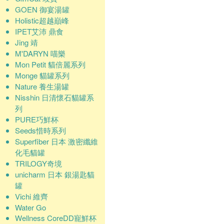
GOEN 御宴湯罐
Holistic超越巔峰
IPET艾沛 鼎食
Jing 靖
M'DARYN 喵樂
Mon Petit 貓倍麗系列
Monge 貓罐系列
Nature 養生湯罐
Nisshin 日清懷石貓罐系
列
PURE巧鮮杯
Seeds惜時系列
Superfiber 日本 激密纖維
化毛貓罐
TRILOGY奇境
unicharm 日本 銀湯匙貓
罐
Vichi 維齊
Water Go
Wellness CoreDD寵鮮杯