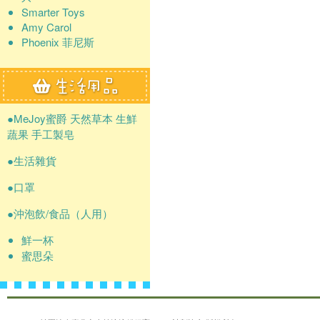
Smarter Toys
Amy Carol
Phoenix 菲尼斯
●MeJoy蜜爵 天然草本 生鮮
蔬果 手工製皂
●生活雜貨
●口罩
●沖泡飲/食品（人用）
鮮一杯
蜜思朵