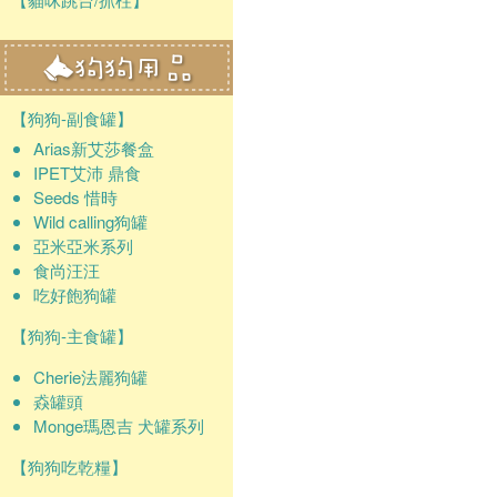
【狗狗-副食罐】
Arias新艾莎餐盒
IPET艾沛 鼎食
Seeds 惜時
Wild calling狗罐
亞米亞米系列
食尚汪汪
吃好飽狗罐
【狗狗-主食罐】
Cherie法麗狗罐
猋罐頭
Monge瑪恩吉 犬罐系列
【狗狗吃乾糧】