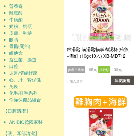
營養膏
離胺酸
牛磺酸
奶粉、奶瓶
皮膚、毛髮
眼睛
骨骼(關節)
銀湯匙 喵湯匙貓掌肉泥杯 鮪魚
維他命
+海鮮 (10gx10入) XB-MD712
益生菌、腸道
口腔
195元
139元
參考市售價
捐款額
尿道/情緒紓壓
心、肝、腎保健
我要認捐
+ 加入清單
免疫
確認
化毛/排毛系列
你懂保健品組合
【口腔清潔】
ANIBIO德國家醫
【眼、耳部清潔】