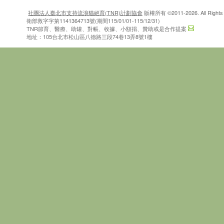
社團法人臺北市支持流浪貓絕育(TNR)計劃協會
版權所有 ©2011-2026. All Rights 
衛部救字字第1141364713號(期間115/01/01-115/12/31)
TNR節育、醫療、助罐、對帳、收據、小額捐、贊助或是合作提案
地址：105台北市松山區八德路三段74巷13弄8號1樓