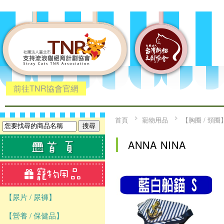
前往TNR協會官網
首頁
寵物用品
【胸圈 / 頸圈
ANNA NINA
【尿片 / 尿褲】
【營養 / 保健品】