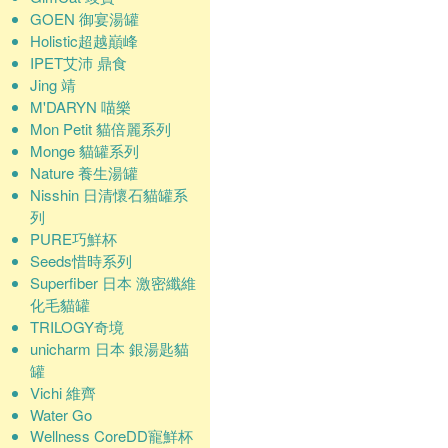
GOEN 御宴湯罐
Holistic超越巔峰
IPET艾沛 鼎食
Jing 靖
M'DARYN 喵樂
Mon Petit 貓倍麗系列
Monge 貓罐系列
Nature 養生湯罐
Nisshin 日清懷石貓罐系
列
PURE巧鮮杯
Seeds惜時系列
Superfiber 日本 激密纖維
化毛貓罐
TRILOGY奇境
unicharm 日本 銀湯匙貓
罐
Vichi 維齊
Water Go
Wellness CoreDD寵鮮杯