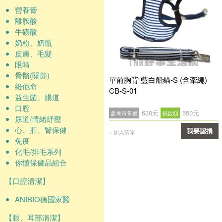
營養膏
離胺酸
牛磺酸
奶粉、奶瓶
皮膚、毛髮
眼睛
骨骼(關節)
單前胸背 藍白船錨-S (含牽繩)
維他命
CB-S-01
益生菌、腸道
口腔
630元
550元
參考市售價
捐款額
尿道/情緒紓壓
心、肝、腎保健
我要認捐
+ 加入清單
免疫
確認
化毛/排毛系列
你懂保健品組合
【口腔清潔】
ANIBIO德國家醫
【眼、耳部清潔】