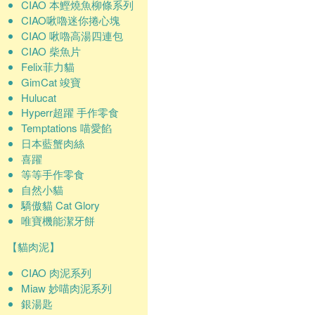
CIAO 本鰹燒魚柳條系列
CIAO啾嚕迷你捲心塊
CIAO 啾嚕高湯四連包
CIAO 柴魚片
Felix菲力貓
GimCat 竣寶
Hulucat
Hyperr超躍 手作零食
Temptations 喵愛餡
日本藍蟹肉絲
喜躍
等等手作零食
自然小貓
驕傲貓 Cat Glory
唯寶機能潔牙餅
【貓肉泥】
CIAO 肉泥系列
Miaw 妙喵肉泥系列
銀湯匙