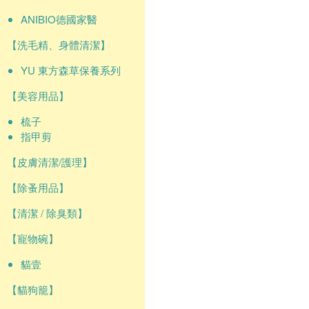
ANIBIO德國家醫
【洗毛精、身體清潔】
YU 東方森草保養系列
【美容用品】
梳子
指甲剪
【皮膚清潔/護理】
【除蚤用品】
【清潔 / 除臭類】
【寵物碗】
貓壹
【貓狗籠】