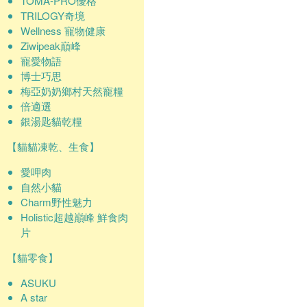
TOMA-PRO優格
TRILOGY奇境
Wellness 寵物健康
Ziwipeak巔峰
寵愛物語
博士巧思
梅亞奶奶鄉村天然寵糧
倍適選
銀湯匙貓乾糧
【貓貓凍乾、生食】
愛呷肉
自然小貓
Charm野性魅力
Holistic超越巔峰 鮮食肉
片
【貓零食】
ASUKU
A star