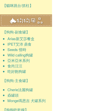
【貓咪跳台/抓柱】
【狗狗-副食罐】
Arias新艾莎餐盒
IPET艾沛 鼎食
Seeds 惜時
Wild calling狗罐
亞米亞米系列
食尚汪汪
吃好飽狗罐
【狗狗-主食罐】
Cherie法麗狗罐
猋罐頭
Monge瑪恩吉 犬罐系列
【狗狗吃乾糧】