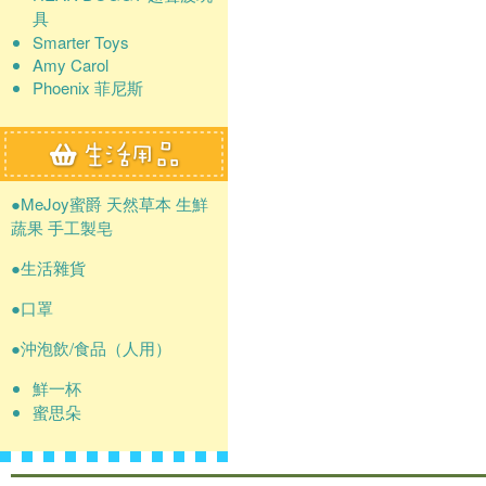
具
Smarter Toys
Amy Carol
Phoenix 菲尼斯
●MeJoy蜜爵 天然草本 生鮮
蔬果 手工製皂
●生活雜貨
●口罩
●沖泡飲/食品（人用）
鮮一杯
蜜思朵