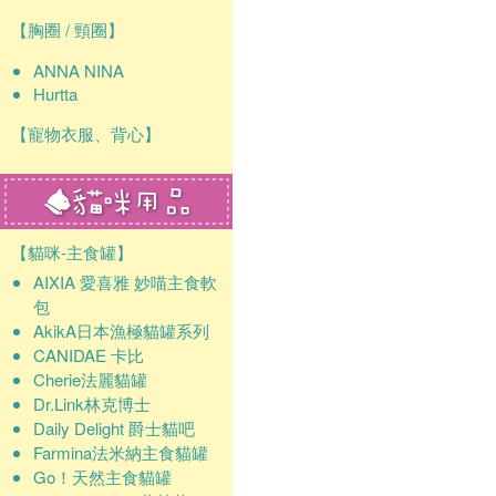
【胸圈 / 頸圈】
ANNA NINA
Hurtta
【寵物衣服、背心】
【貓咪-主食罐】
AIXIA 愛喜雅 妙喵主食軟
包
AkikA日本漁極貓罐系列
CANIDAE 卡比
Cherie法麗貓罐
Dr.Link林克博士
Daily Delight 爵士貓吧
Farmina法米納主食貓罐
Go！天然主食貓罐