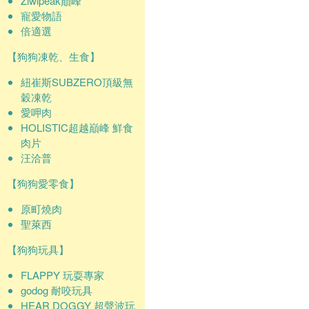
Ziwipeak巔峰
寵愛物語
倍適選
【狗狗凍乾、生食】
紐崔斯SUBZERO頂級無
穀凍乾
愛呷肉
HOLISTIC超越巔峰 鮮食
肉片
汪洽普
【狗狗愛零食】
原町燒肉
聖萊西
【狗狗玩具】
FLAPPY 玩耍專家
godog 耐咬玩具
HEAR DOGGY 超聲波玩