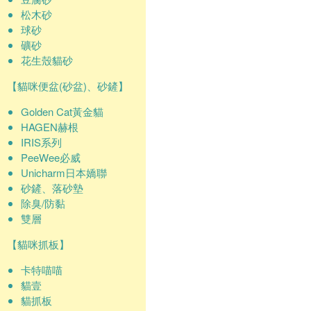
松木砂
球砂
礦砂
花生殼貓砂
【貓咪便盆(砂盆)、砂鏟】
Golden Cat黃金貓
HAGEN赫根
IRIS系列
PeeWee必威
Unicharm日本嬌聯
砂鏟、落砂墊
除臭/防黏
雙層
【貓咪抓板】
卡特喵喵
貓壹
貓抓板