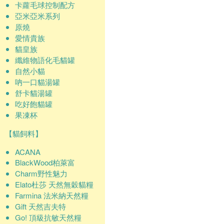
卡蘿毛球控制配方
亞米亞米系列
原燒
愛情貴族
貓皇族
纖維物語化毛貓罐
自然小貓
吶一口貓湯罐
舒卡貓湯罐
吃好飽貓罐
果凍杯
【貓飼料】
ACANA
BlackWood柏萊富
Charm野性魅力
Elato杜莎 天然無穀貓糧
Farmina 法米納天然糧
Gift 天然吉夫特
Go! 頂級抗敏天然糧