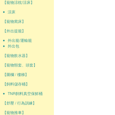
【寵物涼枕/涼床】
涼床
【寵物窩床】
【外出提籠】
外出籠/運輸籠
外出包
【寵物飲水器】
【寵物頸套、頭套】
【圍欄 / 樓梯】
【飼料儲存桶】
TNR飼料真空保鮮桶
【舒壓 / 行為訓練】
【寵物推車】