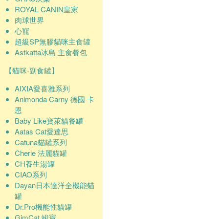
ROYAL CANIN皇家
肉球世界
心寵
超級SP無膠貓咪主食罐
Astkatta冰島 主食餐包
【貓咪-副食罐】
AIXIA愛喜雅系列
Animonda Carny 德國 卡
恩
Baby Like寶萊貓餐罐
Aatas Cat愛達思
Catuna貓罐系列
Cherie 法麗貓罐
CH養生湯罐
CIAO系列
Dayan日本達洋全機能貓
罐
Dr.Pro機能性貓罐
GimCat 竣寶