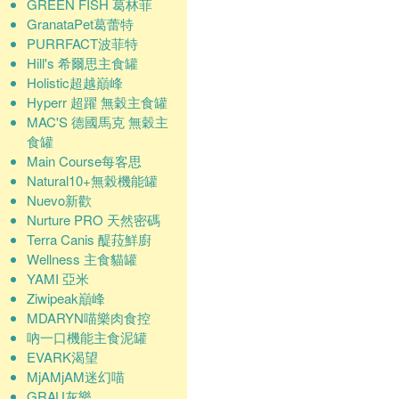
GREEN FISH 葛林菲
GranataPet葛蕾特
PURRFACT波菲特
Hill's 希爾思主食罐
Holistic超越巔峰
Hyperr 超躍 無穀主食罐
MAC'S 德國馬克 無穀主
食罐
Main Course每客思
Natural10+無榖機能罐
Nuevo新歡
Nurture PRO 天然密碼
Terra Canis 醍菈鮮廚
Wellness 主食貓罐
YAMI 亞米
Ziwipeak巔峰
MDARYN喵樂肉食控
吶一口機能主食泥罐
EVARK渴望
MjAMjAM迷幻喵
GRAU灰樂