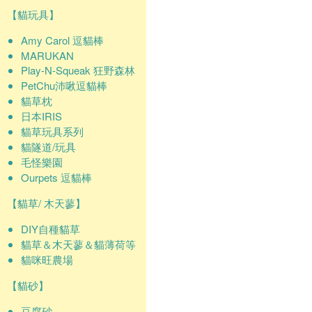
【貓玩具】
Amy Carol 逗貓棒
MARUKAN
Play-N-Squeak 狂野森林
PetChu沛啾逗貓棒
貓草枕
日本IRIS
貓草玩具系列
貓隧道/玩具
毛怪樂園
Ourpets 逗貓棒
【貓草/ 木天蓼】
DIY自種貓草
貓草＆木天蓼＆貓薄荷等
貓咪旺農場
【貓砂】
豆腐砂