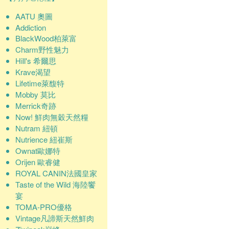
AATU 奧圖
Addiction
BlackWood柏萊富
Charm野性魅力
Hill's 希爾思
Krave渴望
Lifetime萊馥特
Mobby 莫比
Merrick奇跡
Now! 鮮肉無穀天然糧
Nutram 紐頓
Nutrience 紐崔斯
Ownat歐娜特
Orijen 歐睿健
ROYAL CANIN法國皇家
Taste of the Wild 海陸饗
宴
TOMA-PRO優格
Vintage凡諦斯天然鮮肉