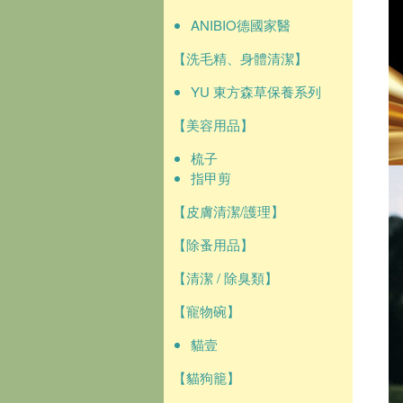
ANIBIO德國家醫
【洗毛精、身體清潔】
YU 東方森草保養系列
【美容用品】
梳子
指甲剪
【皮膚清潔/護理】
【除蚤用品】
【清潔 / 除臭類】
【寵物碗】
貓壹
【貓狗籠】