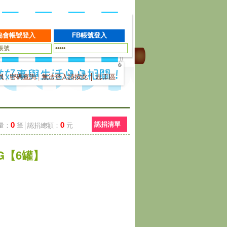
員
|
密碼查詢
|
無法登入請按此
│
志工區
0
0
認捐清單
量：
筆│認捐總額：
元
G【6罐】