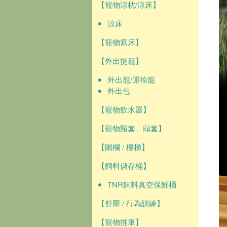
【寵物涼枕/涼床】
涼床
【寵物窩床】
【外出提籠】
外出籠/運輸籠
外出包
【寵物飲水器】
【寵物頸套、頭套】
【圍欄 / 樓梯】
【飼料儲存桶】
TNR飼料真空保鮮桶
【舒壓 / 行為訓練】
【寵物推車】