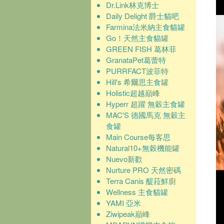
Dr.Link林克博士
Daily Delight 爵士貓吧
Farmina法米納主食貓罐
Go！天然主食貓罐
GREEN FISH 葛林菲
GranataPet葛蕾特
PURRFACT波菲特
Hill's 希爾思主食罐
Holistic超越巔峰
Hyperr 超躍 無穀主食罐
MAC'S 德國馬克 無穀主
食罐
Main Course每客思
Natural10+無榖機能罐
Nuevo新歡
Nurture PRO 天然密碼
Terra Canis 醍菈鮮廚
Wellness 主食貓罐
YAMI 亞米
Ziwipeak巔峰