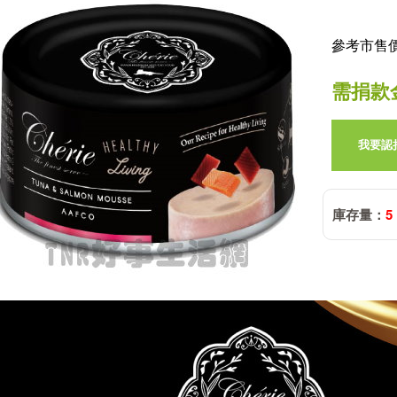
參考市售價:
需捐款
我要認
庫存量：
5