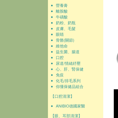
營養膏
離胺酸
牛磺酸
奶粉、奶瓶
皮膚、毛髮
眼睛
骨骼(關節)
維他命
益生菌、腸道
口腔
尿道/情緒紓壓
心、肝、腎保健
免疫
化毛/排毛系列
你懂保健品組合
【口腔清潔】
ANIBIO德國家醫
【眼、耳部清潔】