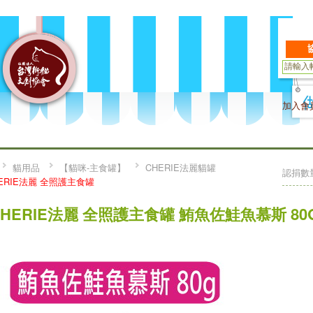
加入會
貓用品
【貓咪-主食罐】
CHERIE法麗貓罐
認捐數
ERIE法麗 全照護主食罐
CHERIE法麗 全照護主食罐 鮪魚佐鮭魚慕斯 80