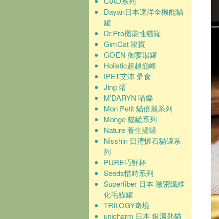
CIAO系列
Dayan日本達洋全機能貓
罐
Dr.Pro機能性貓罐
GimCat 竣寶
GOEN 御宴湯罐
Holistic超越巔峰
IPET艾沛 鼎食
Jing 靖
M'DARYN 喵樂
Mon Petit 貓倍麗系列
Monge 貓罐系列
Nature 養生湯罐
Nisshin 日清懷石貓罐系
列
PURE巧鮮杯
Seeds惜時系列
Superfiber 日本 激密纖維
化毛貓罐
TRILOGY奇境
unicharm 日本 銀湯匙貓