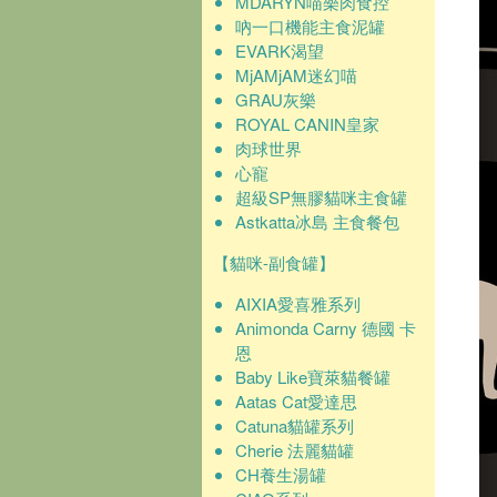
MDARYN喵樂肉食控
吶一口機能主食泥罐
EVARK渴望
MjAMjAM迷幻喵
GRAU灰樂
ROYAL CANIN皇家
肉球世界
心寵
超級SP無膠貓咪主食罐
Astkatta冰島 主食餐包
【貓咪-副食罐】
AIXIA愛喜雅系列
Animonda Carny 德國 卡
恩
Baby Like寶萊貓餐罐
Aatas Cat愛達思
Catuna貓罐系列
Cherie 法麗貓罐
CH養生湯罐