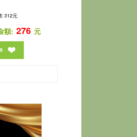
 312元
276
金額:
元
捐