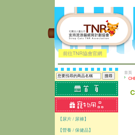
前往TNR協會官網
首頁
CH
【尿片 / 尿褲】
【營養 / 保健品】