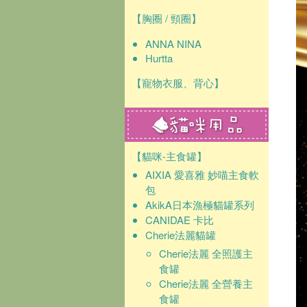
【胸圈 / 頸圈】
ANNA NINA
Hurtta
【寵物衣服、背心】
【貓咪-主食罐】
AIXIA 愛喜雅 妙喵主食軟
包
AkikA日本漁極貓罐系列
CANIDAE 卡比
Cherie法麗貓罐
Cherie法麗 全照護主
食罐
Cherie法麗 全營養主
食罐