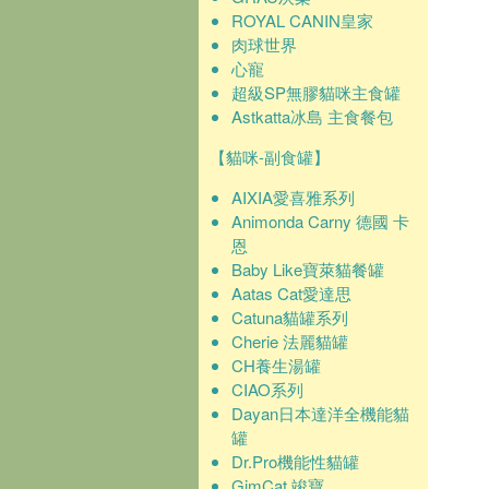
ROYAL CANIN皇家
肉球世界
心寵
超級SP無膠貓咪主食罐
Astkatta冰島 主食餐包
【貓咪-副食罐】
AIXIA愛喜雅系列
Animonda Carny 德國 卡
恩
Baby Like寶萊貓餐罐
Aatas Cat愛達思
Catuna貓罐系列
Cherie 法麗貓罐
CH養生湯罐
CIAO系列
Dayan日本達洋全機能貓
罐
Dr.Pro機能性貓罐
GimCat 竣寶