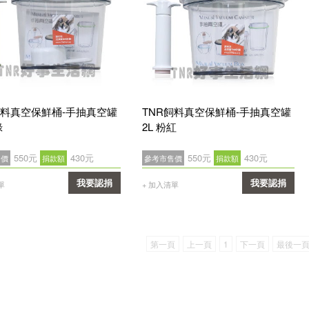
飼料真空保鮮桶-手抽真空罐
TNR飼料真空保鮮桶-手抽真空罐
綠
2L 粉紅
550元
430元
550元
430元
售價
捐款額
參考市售價
捐款額
我要認捐
我要認捐
單
+ 加入清單
確認
確認
第一頁
上一頁
1
下一頁
最後一