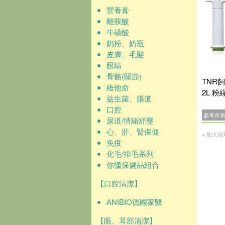
營養膏
離胺酸
牛磺酸
奶粉、奶瓶
皮膚、毛髮
眼睛
骨骼(關節)
TNR
維他命
2L 粉
益生菌、腸道
口腔
參考市
尿道/情緒紓壓
心、肝、腎保健
+ 加入清
免疫
化毛/排毛系列
你懂保健品組合
【口腔清潔】
ANIBIO德國家醫
【眼、耳部清潔】