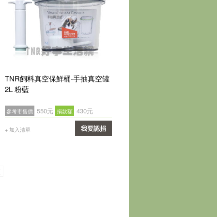
TNR飼料真空保鮮桶-手抽真空罐
2L 粉藍
550元
430元
參考市售價
捐款額
我要認捐
+ 加入清單
確認
頁