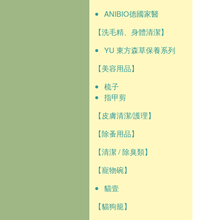
ANIBIO德國家醫
【洗毛精、身體清潔】
YU 東方森草保養系列
【美容用品】
梳子
指甲剪
【皮膚清潔/護理】
【除蚤用品】
【清潔 / 除臭類】
【寵物碗】
貓壹
【貓狗籠】