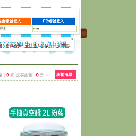
員
|
密碼查詢
|
無法登入請按此
│
志工區
0
0
認捐清單
量：
筆│認捐總額：
元