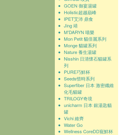
GOEN 御宴湯罐
Holistic超越巔峰
IPET艾沛 鼎食
Jing 靖
M'DARYN 喵樂
Mon Petit 貓倍麗系列
Monge 貓罐系列
Nature 養生湯罐
Nisshin 日清懷石貓罐系
列
PURE巧鮮杯
Seeds惜時系列
Superfiber 日本 激密纖維
化毛貓罐
TRILOGY奇境
unicharm 日本 銀湯匙貓
罐
Vichi 維齊
Water Go
Wellness CoreDD寵鮮杯