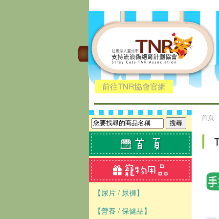
前往TNR協會官網
首頁
【尿片 / 尿褲】
【營養 / 保健品】