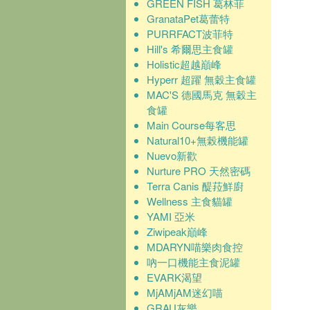
GREEN FISH 葛林菲
GranataPet葛蕾特
PURRFACT波菲特
Hill's 希爾思主食罐
Holistic超越巔峰
Hyperr 超躍 無穀主食罐
MAC'S 德國馬克 無穀主
食罐
Main Course每客思
Natural10+無榖機能罐
Nuevo新歡
Nurture PRO 天然密碼
Terra Canis 醍菈鮮廚
Wellness 主食貓罐
YAMI 亞米
Ziwipeak巔峰
MDARYN喵樂肉食控
吶一口機能主食泥罐
EVARK渴望
MjAMjAM迷幻喵
GRAU灰樂