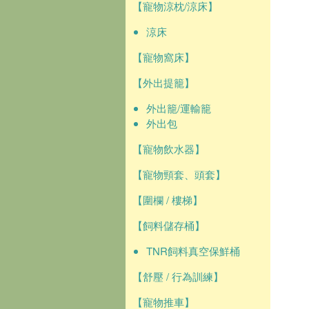
【寵物涼枕/涼床】
涼床
【寵物窩床】
【外出提籠】
外出籠/運輸籠
外出包
【寵物飲水器】
【寵物頸套、頭套】
【圍欄 / 樓梯】
【飼料儲存桶】
TNR飼料真空保鮮桶
【舒壓 / 行為訓練】
【寵物推車】