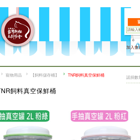
加入會
寵物用品
【飼料儲存桶】
TNR飼料真空保鮮桶
認捐數
TNR飼料真空保鮮桶