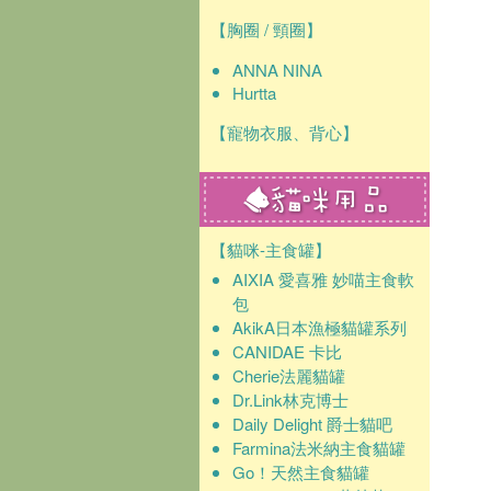
【胸圈 / 頸圈】
ANNA NINA
Hurtta
【寵物衣服、背心】
【貓咪-主食罐】
AIXIA 愛喜雅 妙喵主食軟
包
AkikA日本漁極貓罐系列
CANIDAE 卡比
Cherie法麗貓罐
Dr.Link林克博士
Daily Delight 爵士貓吧
Farmina法米納主食貓罐
Go！天然主食貓罐