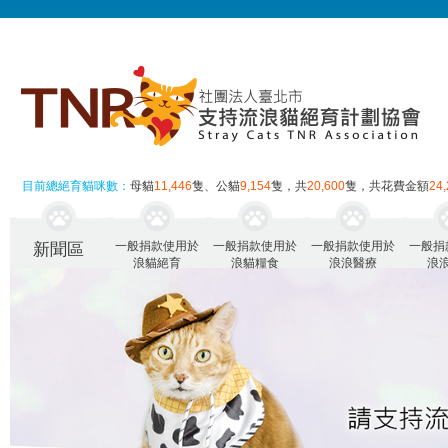
目前總絕育貓咪數：
母貓
11,446
隻、公貓
9,154
隻，共
20,600
隻，共花費金額
24
一般捐款使用於
一般捐款使用於
一般捐款使用於
一般捐
新聞區
浪貓絕育
浪貓糧食
浪浪醫療
浪