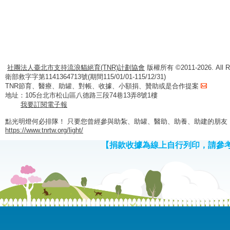
社團法人臺北市支持流浪貓絕育(TNR)計劃協會
版權所有 ©2011-2026. All Ri
衛部救字字第1141364713號(期間115/01/01-115/12/31)
TNR節育、醫療、助罐、對帳、收據、小額捐、贊助或是合作提案
地址：105台北市松山區八德路三段74巷13弄8號1樓
我要訂閱電子報
點光明燈何必排隊！ 只要您曾經參與助紮、助罐、醫助、助養、助建的朋友
https://www.tnrtw.org/light/
【捐款收據為線上自行列印，請參