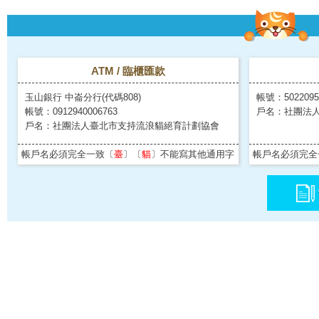
ATM / 臨櫃匯款
玉山銀行 中崙分行(代碼808)
帳號：5022095
帳號：0912940006763
戶名：社團法
戶名：社團法人臺北市支持流浪貓絕育計劃協會
帳戶名必須完全一致〔
臺
〕〔
貓
〕不能寫其他通用字
帳戶名必須完全