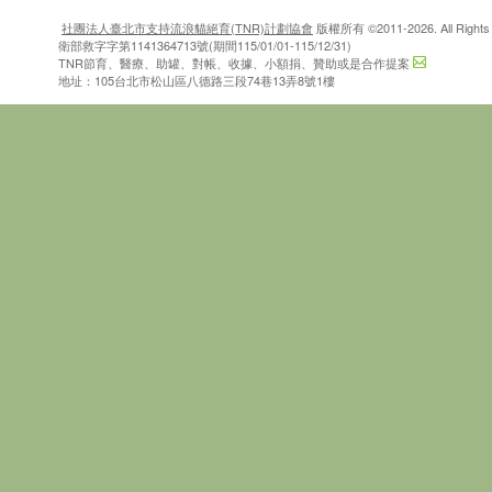
社團法人臺北市支持流浪貓絕育(TNR)計劃協會
版權所有 ©2011-2026. All Rights 
衛部救字字第1141364713號(期間115/01/01-115/12/31)
TNR節育、醫療、助罐、對帳、收據、小額捐、贊助或是合作提案
地址：105台北市松山區八德路三段74巷13弄8號1樓