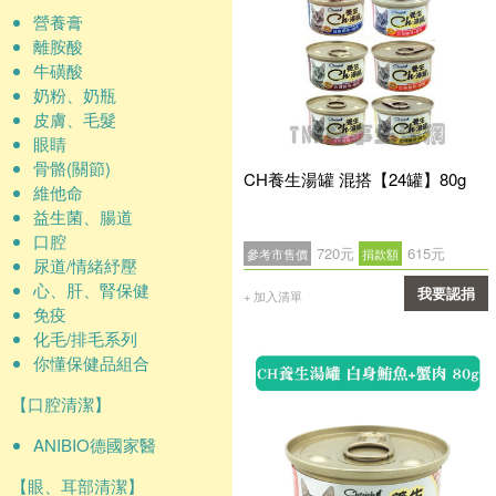
營養膏
離胺酸
牛磺酸
奶粉、奶瓶
皮膚、毛髮
眼睛
骨骼(關節)
CH養生湯罐 混搭【24罐】80g
維他命
益生菌、腸道
口腔
720元
615元
參考市售價
捐款額
尿道/情緒紓壓
心、肝、腎保健
我要認捐
+ 加入清單
免疫
確認
化毛/排毛系列
你懂保健品組合
【口腔清潔】
ANIBIO德國家醫
【眼、耳部清潔】