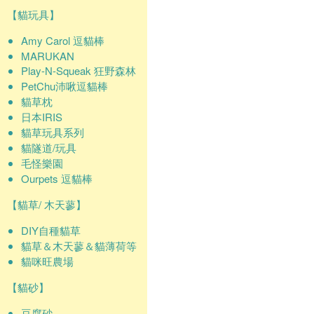
【貓玩具】
Amy Carol 逗貓棒
MARUKAN
Play-N-Squeak 狂野森林
PetChu沛啾逗貓棒
貓草枕
日本IRIS
貓草玩具系列
貓隧道/玩具
毛怪樂園
Ourpets 逗貓棒
【貓草/ 木天蓼】
DIY自種貓草
貓草＆木天蓼＆貓薄荷等
貓咪旺農場
【貓砂】
豆腐砂