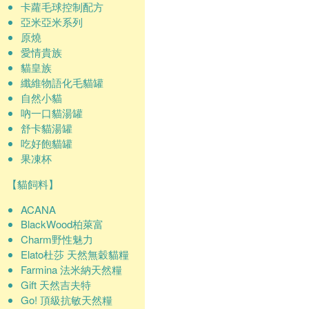
卡蘿毛球控制配方
亞米亞米系列
原燒
愛情貴族
貓皇族
纖維物語化毛貓罐
自然小貓
吶一口貓湯罐
舒卡貓湯罐
吃好飽貓罐
果凍杯
【貓飼料】
ACANA
BlackWood柏萊富
Charm野性魅力
Elato杜莎 天然無穀貓糧
Farmina 法米納天然糧
Gift 天然吉夫特
Go! 頂級抗敏天然糧