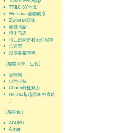
TOMA-PRO優格
TRILOGY奇境
Wellness 寵物健康
Ziwipeak巔峰
寵愛物語
博士巧思
梅亞奶奶鄉村天然寵糧
倍適選
銀湯匙貓乾糧
【貓貓凍乾、生食】
愛呷肉
自然小貓
Charm野性魅力
Holistic超越巔峰 鮮食肉
片
【貓零食】
ASUKU
A star