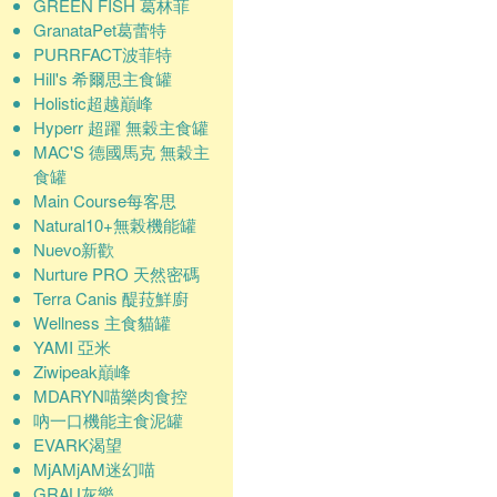
GREEN FISH 葛林菲
GranataPet葛蕾特
PURRFACT波菲特
Hill's 希爾思主食罐
Holistic超越巔峰
Hyperr 超躍 無穀主食罐
MAC'S 德國馬克 無穀主
食罐
Main Course每客思
Natural10+無榖機能罐
Nuevo新歡
Nurture PRO 天然密碼
Terra Canis 醍菈鮮廚
Wellness 主食貓罐
YAMI 亞米
Ziwipeak巔峰
MDARYN喵樂肉食控
吶一口機能主食泥罐
EVARK渴望
MjAMjAM迷幻喵
GRAU灰樂