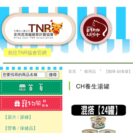
前往TNR協會官網
首頁
貓用品
【貓咪-副食罐】
CH養生湯罐
【尿片 / 尿褲】
【營養 / 保健品】