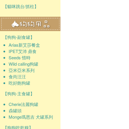
【貓咪跳台/抓柱】
【狗狗-副食罐】
Arias新艾莎餐盒
IPET艾沛 鼎食
Seeds 惜時
Wild calling狗罐
亞米亞米系列
食尚汪汪
吃好飽狗罐
【狗狗-主食罐】
Cherie法麗狗罐
猋罐頭
Monge瑪恩吉 犬罐系列
【狗狗吃乾糧】