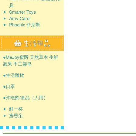
具
Smarter Toys
Amy Carol
Phoenix 菲尼斯
●MeJoy蜜爵 天然草本 生鮮
蔬果 手工製皂
●生活雜貨
●口罩
●沖泡飲/食品（人用）
鮮一杯
蜜思朵