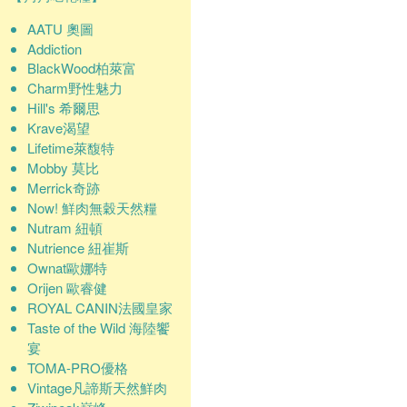
AATU 奧圖
Addiction
BlackWood柏萊富
Charm野性魅力
Hill's 希爾思
Krave渴望
Lifetime萊馥特
Mobby 莫比
Merrick奇跡
Now! 鮮肉無穀天然糧
Nutram 紐頓
Nutrience 紐崔斯
Ownat歐娜特
Orijen 歐睿健
ROYAL CANIN法國皇家
Taste of the Wild 海陸饗
宴
TOMA-PRO優格
Vintage凡諦斯天然鮮肉