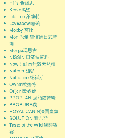
Hill's 希爾思
Krave渴望
Lifetime 萊馥特
Loveabowl囍碗
Mobby 莫比
Mon Petit 貓倍麗日式乾
糧
Monge瑪恩吉
NISSIN 日清貓飼料
Now！鮮肉無穀天然糧
Nutram 紐頓
Nutrience 紐崔斯
Ownat歐娜特
Orijen 歐睿健
PROPLAN 冠能貓乾糧
PROPURE猋
ROYAL CANIN法國皇家
SOLUTION 耐吉斯
Taste of the Wild 海陸饗
宴