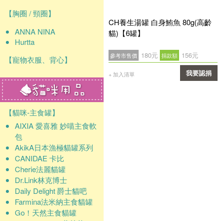
【胸圈 / 頸圈】
CH養生湯罐 白身鮪魚 80g(高齡
ANNA NINA
貓)【6罐】
Hurtta
180元
156元
參考市售價
捐款額
【寵物衣服、背心】
我要認捐
+ 加入清單
確認
【貓咪-主食罐】
AIXIA 愛喜雅 妙喵主食軟
包
AkikA日本漁極貓罐系列
CANIDAE 卡比
Cherie法麗貓罐
Dr.Link林克博士
Daily Delight 爵士貓吧
Farmina法米納主食貓罐
Go！天然主食貓罐