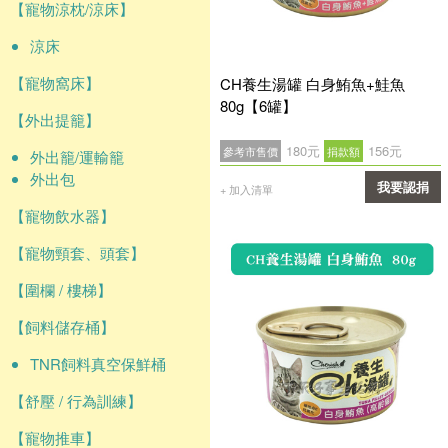
【寵物涼枕/涼床】
涼床
【寵物窩床】
CH養生湯罐 白身鮪魚+鮭魚
80g【6罐】
【外出提籠】
180元
156元
參考市售價
捐款額
外出籠/運輸籠
外出包
我要認捐
+ 加入清單
【寵物飲水器】
確認
【寵物頸套、頭套】
【圍欄 / 樓梯】
【飼料儲存桶】
TNR飼料真空保鮮桶
【舒壓 / 行為訓練】
【寵物推車】