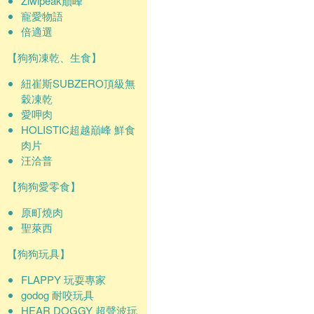
Ziwipeak巔峰
寵愛物語
倍適選
【狗狗凍乾、生食】
紐崔斯SUBZERO頂級無
穀凍乾
愛呷肉
HOLISTIC超越巔峰 鮮食
肉片
汪洽普
【狗狗愛零食】
原町燒肉
聖萊西
【狗狗玩具】
FLAPPY 玩耍專家
godog 耐咬玩具
HEAR DOGGY 超聲波玩