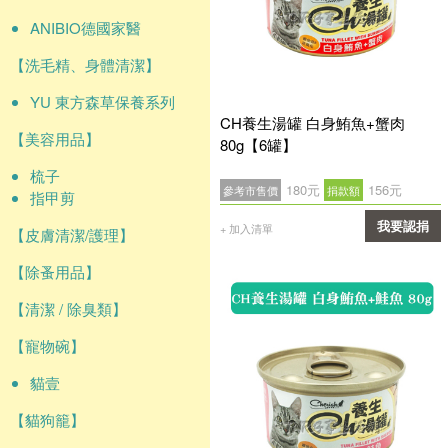
ANIBIO德國家醫
【洗毛精、身體清潔】
YU 東方森草保養系列
CH養生湯罐 白身鮪魚+蟹肉
【美容用品】
80g【6罐】
梳子
180元
156元
參考市售價
捐款額
指甲剪
我要認捐
+ 加入清單
【皮膚清潔/護理】
確認
【除蚤用品】
【清潔 / 除臭類】
【寵物碗】
貓壹
【貓狗籠】