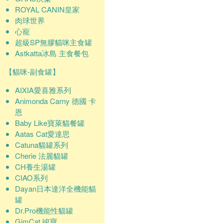
ROYAL CANIN皇家
肉球世界
心寵
超級SP無膠貓咪主食罐
Astkatta冰島 主食餐包
【貓咪-副食罐】
AIXIA愛喜雅系列
Animonda Carny 德國 卡
恩
Baby Like寶萊貓餐罐
Aatas Cat愛達思
Catuna貓罐系列
Cherie 法麗貓罐
CH養生湯罐
CIAO系列
Dayan日本達洋全機能貓
罐
Dr.Pro機能性貓罐
GimCat 竣寶