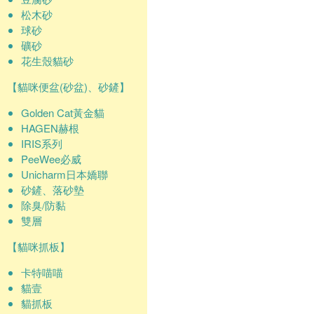
松木砂
球砂
礦砂
花生殼貓砂
【貓咪便盆(砂盆)、砂鏟】
Golden Cat黃金貓
HAGEN赫根
IRIS系列
PeeWee必威
Unicharm日本嬌聯
砂鏟、落砂墊
除臭/防黏
雙層
【貓咪抓板】
卡特喵喵
貓壹
貓抓板