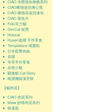
CIAO 本鰹燒魚柳條系列
CIAO啾嚕迷你捲心塊
CIAO 啾嚕高湯四連包
CIAO 柴魚片
Felix菲力貓
GimCat 竣寶
Hulucat
Hyperr超躍 手作零食
Temptations 喵愛餡
日本藍蟹肉絲
喜躍
等等手作零食
自然小貓
驕傲貓 Cat Glory
唯寶機能潔牙餅
【貓肉泥】
CIAO 肉泥系列
Miaw 妙喵肉泥系列
銀湯匙