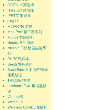
GOEN 御宴湯罐
Holistic超越巔峰
IPET艾沛 鼎食
Jing 靖
M'DARYN 喵樂
Mon Petit 貓倍麗系列
Monge 貓罐系列
Nature 養生湯罐
Nisshin 日清懷石貓罐系
列
PURE巧鮮杯
Seeds惜時系列
Superfiber 日本 激密纖維
化毛貓罐
TRILOGY奇境
unicharm 日本 銀湯匙貓
罐
Vichi 維齊
Water Go
Wellness CoreDD寵鮮杯