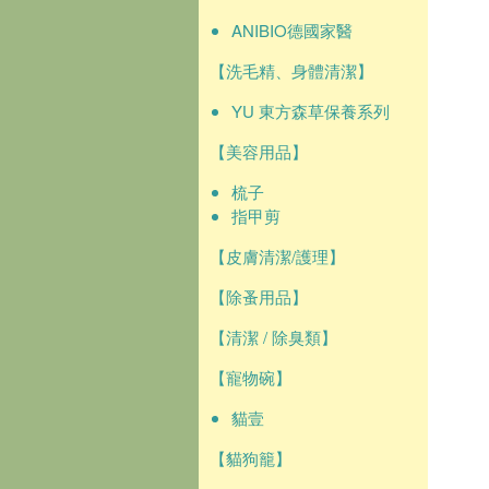
ANIBIO德國家醫
【洗毛精、身體清潔】
YU 東方森草保養系列
【美容用品】
梳子
指甲剪
【皮膚清潔/護理】
【除蚤用品】
【清潔 / 除臭類】
【寵物碗】
貓壹
【貓狗籠】