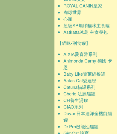
ROYAL CANIN皇家
肉球世界
心寵
超級SP無膠貓咪主食罐
Astkatta冰島 主食餐包
【貓咪-副食罐】
AIXIA愛喜雅系列
Animonda Carny 德國 卡
恩
Baby Like寶萊貓餐罐
Aatas Cat愛達思
Catuna貓罐系列
Cherie 法麗貓罐
CH養生湯罐
CIAO系列
Dayan日本達洋全機能貓
罐
Dr.Pro機能性貓罐
GimCat 竣寶