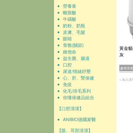
營養膏
離胺酸
牛磺酸
奶粉、奶瓶
皮膚、毛髮
眼睛
骨骼(關節)
黃金貓
維他命
灰
益生菌、腸道
口腔
參考市
尿道/情緒紓壓
心、肝、腎保健
+ 加入清
免疫
化毛/排毛系列
你懂保健品組合
【口腔清潔】
ANIBIO德國家醫
【眼、耳部清潔】