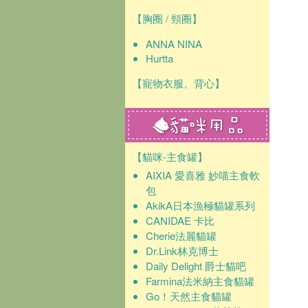
【胸圈 / 頸圈】
ANNA NINA
Hurtta
【寵物衣服、背心】
【貓咪-主食罐】
AIXIA 愛喜雅 妙喵主食軟
包
AkikA日本漁極貓罐系列
CANIDAE 卡比
Cherie法麗貓罐
Dr.Link林克博士
Daily Delight 爵士貓吧
Farmina法米納主食貓罐
Go！天然主食貓罐