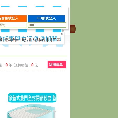
員
|
密碼查詢
|
無法登入請按此
│
志工區
0
0
認捐清單
量：
筆│認捐總額：
元