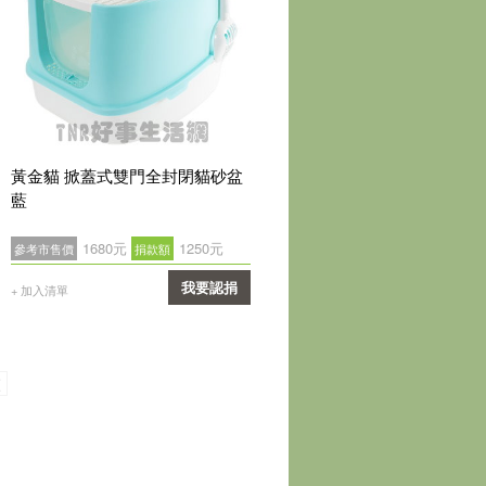
黃金貓 掀蓋式雙門全封閉貓砂盆
藍
1680元
1250元
參考市售價
捐款額
我要認捐
+ 加入清單
確認
頁