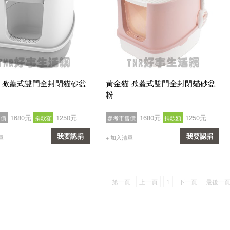
 掀蓋式雙門全封閉貓砂盆
黃金貓 掀蓋式雙門全封閉貓砂盆
粉
1680元
1250元
1680元
1250元
售價
捐款額
參考市售價
捐款額
我要認捐
我要認捐
單
+ 加入清單
確認
確認
第一頁
上一頁
1
下一頁
最後一