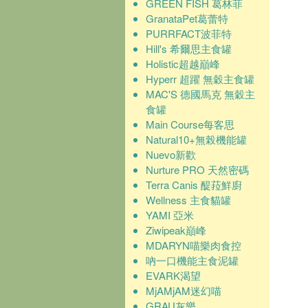
GREEN FISH 葛林菲
GranataPet葛蕾特
PURRFACT波菲特
Hill's 希爾思主食罐
Holistic超越巔峰
Hyperr 超躍 無穀主食罐
MAC'S 德國馬克 無穀主
食罐
Main Course每客思
Natural10+無榖機能罐
Nuevo新歡
Nurture PRO 天然密碼
Terra Canis 醍菈鮮廚
Wellness 主食貓罐
YAMI 亞米
Ziwipeak巔峰
MDARYN喵樂肉食控
吶一口機能主食泥罐
EVARK渴望
MjAMjAM迷幻喵
GRAU灰樂