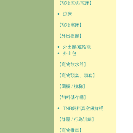
【寵物涼枕/涼床】
涼床
【寵物窩床】
【外出提籠】
外出籠/運輸籠
外出包
【寵物飲水器】
【寵物頸套、頭套】
【圍欄 / 樓梯】
【飼料儲存桶】
TNR飼料真空保鮮桶
【舒壓 / 行為訓練】
【寵物推車】