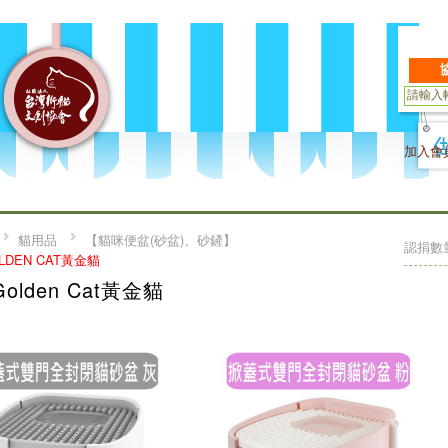
加入會
貓用品
【貓咪便盆(砂盆)、砂鏟】
認捐數
LDEN CAT黃金貓
Golden Cat黃金貓