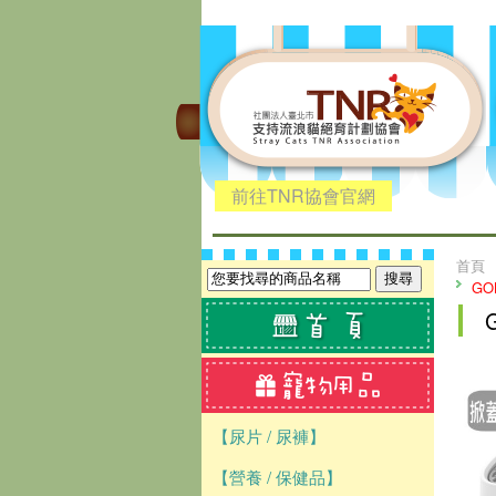
前往TNR協會官網
首頁
GO
【尿片 / 尿褲】
【營養 / 保健品】