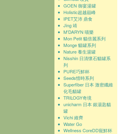
GOEN 御宴湯罐
Holistic超越巔峰
IPET艾沛 鼎食
Jing 靖
M'DARYN 喵樂
Mon Petit 貓倍麗系列
Monge 貓罐系列
Nature 養生湯罐
Nisshin 日清懷石貓罐系
列
PURE巧鮮杯
Seeds惜時系列
Superfiber 日本 激密纖維
化毛貓罐
TRILOGY奇境
unicharm 日本 銀湯匙貓
罐
Vichi 維齊
Water Go
Wellness CoreDD寵鮮杯