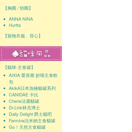
【胸圈 / 頸圈】
ANNA NINA
Hurtta
【寵物衣服、背心】
【貓咪-主食罐】
AIXIA 愛喜雅 妙喵主食軟
包
AkikA日本漁極貓罐系列
CANIDAE 卡比
Cherie法麗貓罐
Dr.Link林克博士
Daily Delight 爵士貓吧
Farmina法米納主食貓罐
Go！天然主食貓罐