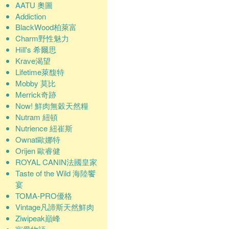
AATU 奧圖
Addiction
BlackWood柏萊富
Charm野性魅力
Hill's 希爾思
Krave渴望
Lifetime萊馥特
Mobby 莫比
Merrick奇跡
Now! 鮮肉無穀天然糧
Nutram 紐頓
Nutrience 紐崔斯
Ownat歐娜特
Orijen 歐睿健
ROYAL CANIN法國皇家
Taste of the Wild 海陸饗
宴
TOMA-PRO優格
Vintage凡諦斯天然鮮肉
Ziwipeak巔峰