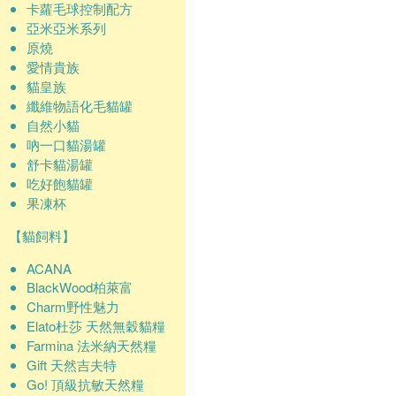
卡蘿毛球控制配方
亞米亞米系列
原燒
愛情貴族
貓皇族
纖維物語化毛貓罐
自然小貓
吶一口貓湯罐
舒卡貓湯罐
吃好飽貓罐
果凍杯
【貓飼料】
ACANA
BlackWood柏萊富
Charm野性魅力
Elato杜莎 天然無穀貓糧
Farmina 法米納天然糧
Gift 天然吉夫特
Go! 頂級抗敏天然糧