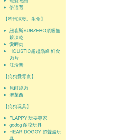
寵愛物語
倍適選
【狗狗凍乾、生食】
紐崔斯SUBZERO頂級無
穀凍乾
愛呷肉
HOLISTIC超越巔峰 鮮食
肉片
汪洽普
【狗狗愛零食】
原町燒肉
聖萊西
【狗狗玩具】
FLAPPY 玩耍專家
godog 耐咬玩具
HEAR DOGGY 超聲波玩
具