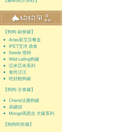
【狗狗-副食罐】
Arias新艾莎餐盒
IPET艾沛 鼎食
Seeds 惜時
Wild calling狗罐
亞米亞米系列
食尚汪汪
吃好飽狗罐
【狗狗-主食罐】
Cherie法麗狗罐
猋罐頭
Monge瑪恩吉 犬罐系列
【狗狗吃乾糧】