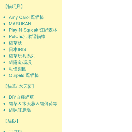
【貓玩具】
Amy Carol 逗貓棒
MARUKAN
Play-N-Squeak 狂野森林
PetChu沛啾逗貓棒
貓草枕
日本IRIS
貓草玩具系列
貓隧道/玩具
毛怪樂園
Ourpets 逗貓棒
【貓草/ 木天蓼】
DIY自種貓草
貓草＆木天蓼＆貓薄荷等
貓咪旺農場
【貓砂】
豆腐砂