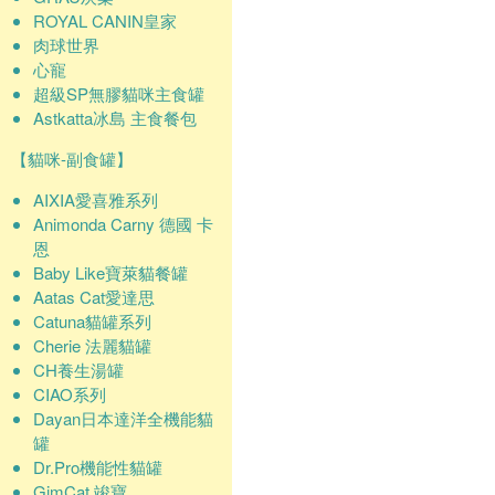
ROYAL CANIN皇家
肉球世界
心寵
超級SP無膠貓咪主食罐
Astkatta冰島 主食餐包
【貓咪-副食罐】
AIXIA愛喜雅系列
Animonda Carny 德國 卡
恩
Baby Like寶萊貓餐罐
Aatas Cat愛達思
Catuna貓罐系列
Cherie 法麗貓罐
CH養生湯罐
CIAO系列
Dayan日本達洋全機能貓
罐
Dr.Pro機能性貓罐
GimCat 竣寶