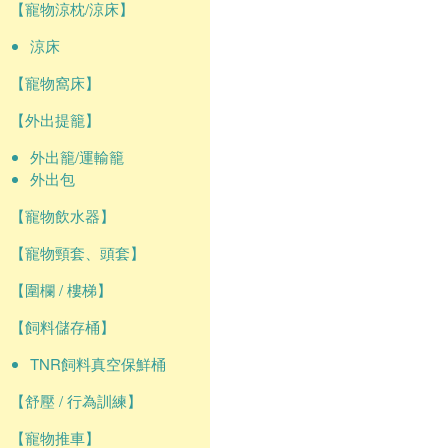
【寵物涼枕/涼床】
涼床
【寵物窩床】
【外出提籠】
外出籠/運輸籠
外出包
【寵物飲水器】
【寵物頸套、頭套】
【圍欄 / 樓梯】
【飼料儲存桶】
TNR飼料真空保鮮桶
【舒壓 / 行為訓練】
【寵物推車】