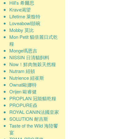
Hill's 希爾思
Krave渴望
Lifetime 萊馥特
Loveabowl囍碗
Mobby 莫比
Mon Petit 貓倍麗日式乾
糧
Monge瑪恩吉
NISSIN 日清貓飼料
Now！鮮肉無穀天然糧
Nutram 紐頓
Nutrience 紐崔斯
Ownat歐娜特
Orijen 歐睿健
PROPLAN 冠能貓乾糧
PROPURE猋
ROYAL CANIN法國皇家
SOLUTION 耐吉斯
Taste of the Wild 海陸饗
宴