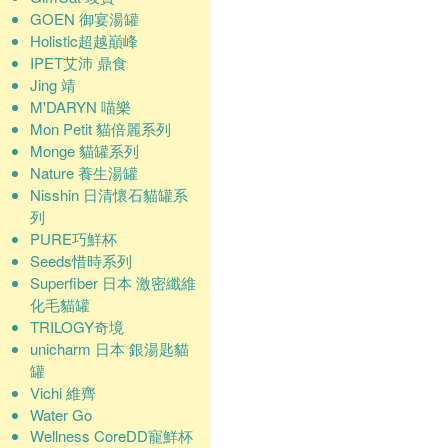
GOEN 御宴湯罐
Holistic超越巔峰
IPET艾沛 鼎食
Jing 靖
M'DARYN 喵樂
Mon Petit 貓倍麗系列
Monge 貓罐系列
Nature 養生湯罐
Nisshin 日清懷石貓罐系
列
PURE巧鮮杯
Seeds惜時系列
Superfiber 日本 激密纖維
化毛貓罐
TRILOGY奇境
unicharm 日本 銀湯匙貓
罐
Vichi 維齊
Water Go
Wellness CoreDD寵鮮杯