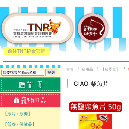
前往TNR協會官網
首頁
貓用品
【貓零食】
CIAO 柴魚片
【尿片 / 尿褲】
【營養 / 保健品】