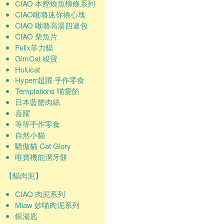
CIAO 本鰹燒魚柳條系列
CIAO啾嚕迷你捲心塊
CIAO 啾嚕高湯四連包
CIAO 柴魚片
Felix菲力貓
GimCat 竣寶
Hulucat
Hyperr超躍 手作零食
Temptations 喵愛餡
日本藍蟹肉絲
喜躍
等等手作零食
自然小貓
驕傲貓 Cat Glory
唯寶機能潔牙餅
【貓肉泥】
CIAO 肉泥系列
Miaw 妙喵肉泥系列
銀湯匙