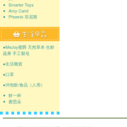
Smarter Toys
Amy Carol
Phoenix 菲尼斯
●MeJoy蜜爵 天然草本 生鮮
蔬果 手工製皂
●生活雜貨
●口罩
●沖泡飲/食品（人用）
鮮一杯
蜜思朵