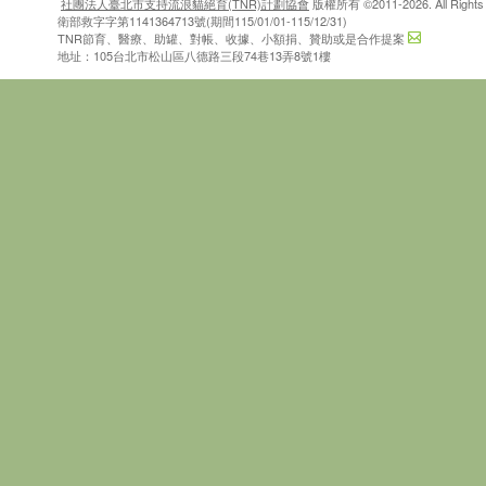
社團法人臺北市支持流浪貓絕育(TNR)計劃協會
版權所有 ©2011-2026. All Rights 
衛部救字字第1141364713號(期間115/01/01-115/12/31)
TNR節育、醫療、助罐、對帳、收據、小額捐、贊助或是合作提案
地址：105台北市松山區八德路三段74巷13弄8號1樓