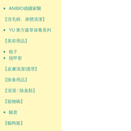
ANIBIO德國家醫
【洗毛精、身體清潔】
YU 東方森草保養系列
【美容用品】
梳子
指甲剪
【皮膚清潔/護理】
【除蚤用品】
【清潔 / 除臭類】
【寵物碗】
貓壹
【貓狗籠】