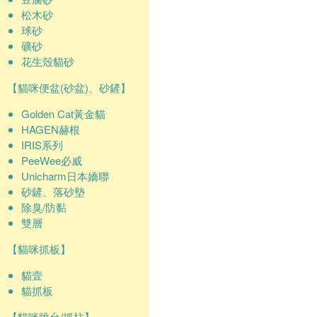
松木砂
球砂
礦砂
花生殼貓砂
【貓咪便盆(砂盆)、砂鏟】
Golden Cat黃金貓
HAGEN赫根
IRIS系列
PeeWee必威
Unicharm日本嬌聯
砂鏟、落砂墊
除臭/防黏
雙層
【貓咪抓板】
貓壹
貓抓板
【貓咪跳台/抓柱】