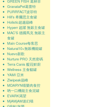
GREEN FISH 葛林菲
GranataPet葛蕾特
PURRFACT波菲特
Hill's 希爾思主食罐
Holistic超越巔峰
Hyperr 超躍 無穀主食罐
MAC'S 德國馬克 無穀主
食罐
Main Course每客思
Natural10+無榖機能罐
Nuevo新歡
Nurture PRO 天然密碼
Terra Canis 醍菈鮮廚
Wellness 主食貓罐
YAMI 亞米
Ziwipeak巔峰
MDARYN喵樂肉食控
吶一口機能主食泥罐
EVARK渴望
MjAMjAM迷幻喵
GRAU灰樂