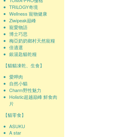
TOMA-PRO優格
TRILOGY奇境
Wellness 寵物健康
Ziwipeak巔峰
寵愛物語
博士巧思
梅亞奶奶鄉村天然寵糧
倍適選
銀湯匙貓乾糧
【貓貓凍乾、生食】
愛呷肉
自然小貓
Charm野性魅力
Holistic超越巔峰 鮮食肉
片
【貓零食】
ASUKU
A star