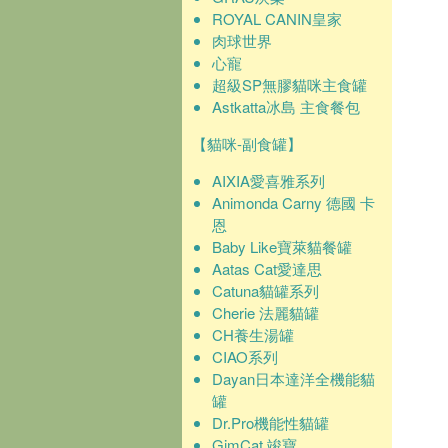
ROYAL CANIN皇家
肉球世界
心寵
超級SP無膠貓咪主食罐
Astkatta冰島 主食餐包
【貓咪-副食罐】
AIXIA愛喜雅系列
Animonda Carny 德國 卡
恩
Baby Like寶萊貓餐罐
Aatas Cat愛達思
Catuna貓罐系列
Cherie 法麗貓罐
CH養生湯罐
CIAO系列
Dayan日本達洋全機能貓
罐
Dr.Pro機能性貓罐
GimCat 竣寶