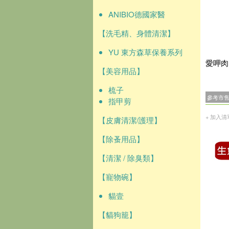
ANIBIO德國家醫
【洗毛精、身體清潔】
YU 東方森草保養系列
愛呷肉
【美容用品】
梳子
參考市
指甲剪
+ 加入清
【皮膚清潔/護理】
【除蚤用品】
【清潔 / 除臭類】
【寵物碗】
貓壹
【貓狗籠】