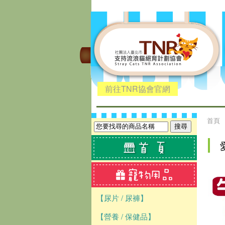
前往TNR協會官網
首頁
【尿片 / 尿褲】
【營養 / 保健品】