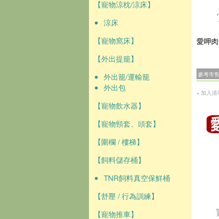
【寵物涼枕/涼床】
涼床
【寵物窩床】
愛呷肉
【外出提籠】
參考市
外出籠/運輸籠
外出包
+ 加入清
【寵物飲水器】
【寵物頸套、頭套】
【圍欄 / 樓梯】
【飼料儲存桶】
TNR飼料真空保鮮桶
【舒壓 / 行為訓練】
【寵物推車】