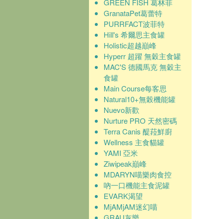
GREEN FISH 葛林菲
GranataPet葛蕾特
PURRFACT波菲特
Hill's 希爾思主食罐
Holistic超越巔峰
Hyperr 超躍 無穀主食罐
MAC'S 德國馬克 無穀主
食罐
Main Course每客思
Natural10+無榖機能罐
Nuevo新歡
Nurture PRO 天然密碼
Terra Canis 醍菈鮮廚
Wellness 主食貓罐
YAMI 亞米
Ziwipeak巔峰
MDARYN喵樂肉食控
吶一口機能主食泥罐
EVARK渴望
MjAMjAM迷幻喵
GRAU灰樂