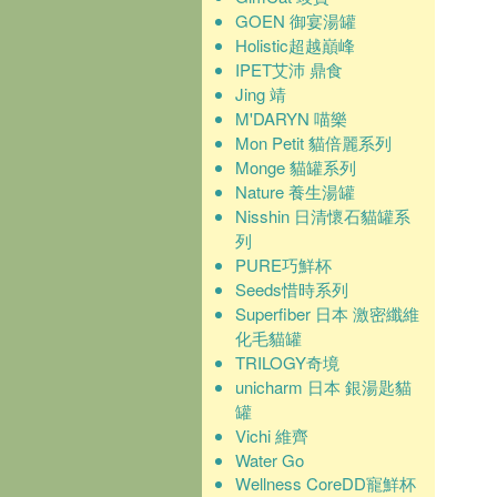
GOEN 御宴湯罐
Holistic超越巔峰
IPET艾沛 鼎食
Jing 靖
M'DARYN 喵樂
Mon Petit 貓倍麗系列
Monge 貓罐系列
Nature 養生湯罐
Nisshin 日清懷石貓罐系
列
PURE巧鮮杯
Seeds惜時系列
Superfiber 日本 激密纖維
化毛貓罐
TRILOGY奇境
unicharm 日本 銀湯匙貓
罐
Vichi 維齊
Water Go
Wellness CoreDD寵鮮杯