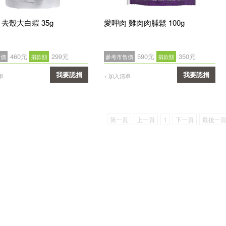
 去殼大白蝦 35g
愛呷肉 雞肉肉脯鬆 100g
460元
299元
590元
350元
售價
捐款額
參考市售價
捐款額
我要認捐
我要認捐
單
+ 加入清單
確認
確認
第一頁
上一頁
1
下一頁
最後一