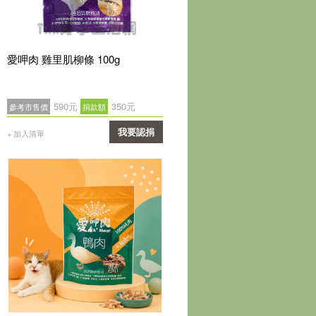
愛呷肉 雞里肌柳條 100g
590元
350元
參考市售價
捐款額
我要認捐
+ 加入清單
確認