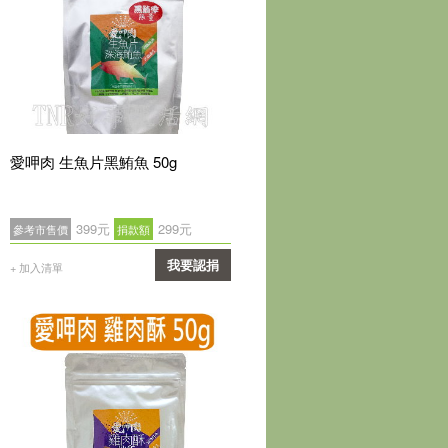
愛呷肉 生魚片黑鮪魚 50g
399元
299元
參考市售價
捐款額
我要認捐
+ 加入清單
確認