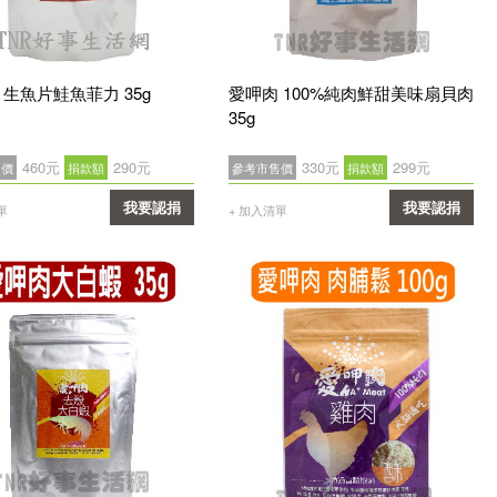
 生魚片鮭魚菲力 35g
愛呷肉 100%純肉鮮甜美味扇貝肉
35g
460元
290元
330元
299元
售價
捐款額
參考市售價
捐款額
我要認捐
我要認捐
單
+ 加入清單
確認
確認