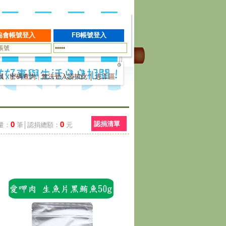
員
|
密碼查詢
|
無法登入請按此
│
志工區
0
0
認捐清單
量：
筆│認捐總額：
元