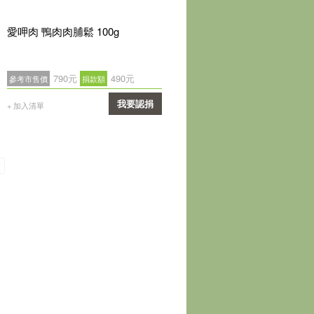
愛呷肉 鴨肉肉脯鬆 100g
790元
490元
參考市售價
捐款額
我要認捐
+ 加入清單
確認
頁