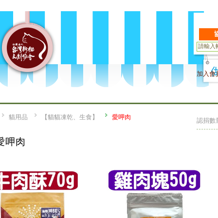
加入會
貓用品
【貓貓凍乾、生食】
愛呷肉
認捐數
愛呷肉