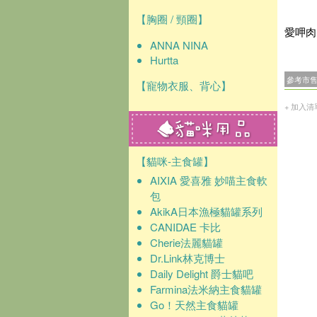
【胸圈 / 頸圈】
愛呷肉
ANNA NINA
Hurtta
參考市
【寵物衣服、背心】
+ 加入清
【貓咪-主食罐】
AIXIA 愛喜雅 妙喵主食軟
包
AkikA日本漁極貓罐系列
CANIDAE 卡比
Cherie法麗貓罐
Dr.Link林克博士
Daily Delight 爵士貓吧
Farmina法米納主食貓罐
Go！天然主食貓罐