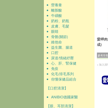
營養膏
離胺酸
牛磺酸
奶粉、奶瓶
皮膚、毛髮
眼睛
骨骼(關節)
愛呷肉
維他命
成)
益生菌、腸道
口腔
參考市
尿道/情緒紓壓
心、肝、腎保健
+ 加入清
免疫
化毛/排毛系列
你懂保健品組合
【口腔清潔】
ANIBIO德國家醫
【眼、耳部清潔】