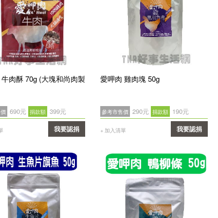
 牛肉酥 70g (大塊和尚肉製
愛呷肉 雞肉塊 50g
690元
399元
290元
190元
售價
捐款額
參考市售價
捐款額
我要認捐
我要認捐
單
+ 加入清單
確認
確認