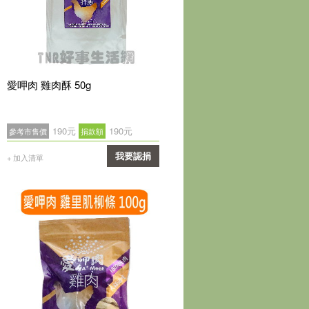
愛呷肉 雞肉酥 50g
190元
190元
參考市售價
捐款額
我要認捐
+ 加入清單
確認