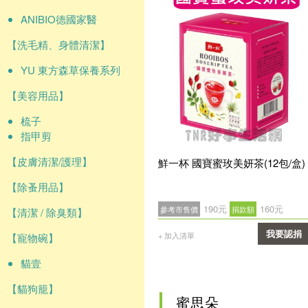
ANIBIO德國家醫
【洗毛精、身體清潔】
YU 東方森草保養系列
【美容用品】
梳子
指甲剪
【皮膚清潔/護理】
鮮一杯 國寶蜜玫美妍茶(12包/盒)
【除蚤用品】
190元
160元
參考市售價
捐款額
【清潔 / 除臭類】
我要認捐
+ 加入清單
【寵物碗】
確認
貓壹
【貓狗籠】
蜜思朵