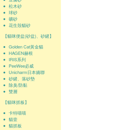
松木砂
球砂
礦砂
花生殼貓砂
【貓咪便盆(砂盆)、砂鏟】
Golden Cat黃金貓
HAGEN赫根
IRIS系列
PeeWee必威
Unicharm日本嬌聯
砂鏟、落砂墊
除臭/防黏
雙層
【貓咪抓板】
卡特喵喵
貓壹
貓抓板