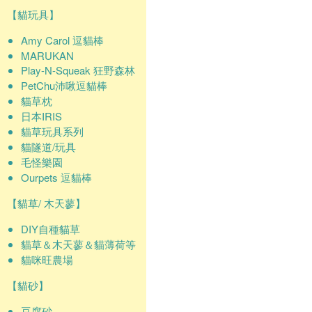
【貓玩具】
Amy Carol 逗貓棒
MARUKAN
Play-N-Squeak 狂野森林
PetChu沛啾逗貓棒
貓草枕
日本IRIS
貓草玩具系列
貓隧道/玩具
毛怪樂園
Ourpets 逗貓棒
【貓草/ 木天蓼】
DIY自種貓草
貓草＆木天蓼＆貓薄荷等
貓咪旺農場
【貓砂】
豆腐砂