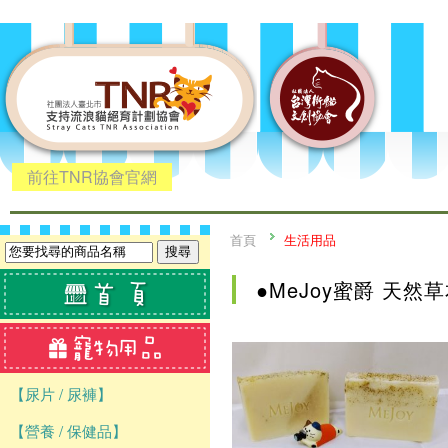
前往TNR協會官網
首頁
生活用品
●MeJoy蜜爵 天然
【尿片 / 尿褲】
【營養 / 保健品】