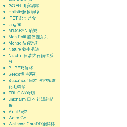
GOEN 御宴湯罐
Holistic超越巔峰
IPET艾沛 鼎食
Jing 靖
M'DARYN 喵樂
Mon Petit 貓倍麗系列
Monge 貓罐系列
Nature 養生湯罐
Nisshin 日清懷石貓罐系
列
PURE巧鮮杯
Seeds惜時系列
Superfiber 日本 激密纖維
化毛貓罐
TRILOGY奇境
unicharm 日本 銀湯匙貓
罐
Vichi 維齊
Water Go
Wellness CoreDD寵鮮杯