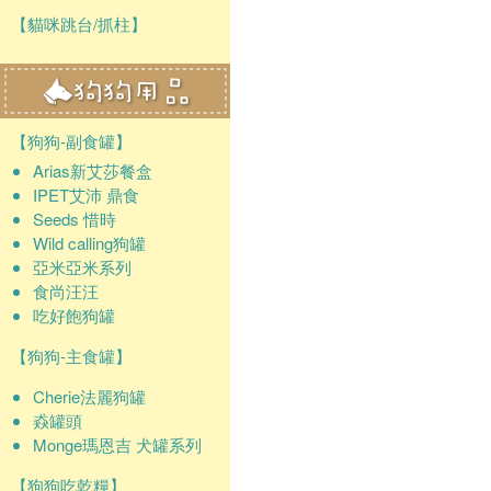
【貓咪跳台/抓柱】
【狗狗-副食罐】
Arias新艾莎餐盒
IPET艾沛 鼎食
Seeds 惜時
Wild calling狗罐
亞米亞米系列
食尚汪汪
吃好飽狗罐
【狗狗-主食罐】
Cherie法麗狗罐
猋罐頭
Monge瑪恩吉 犬罐系列
【狗狗吃乾糧】