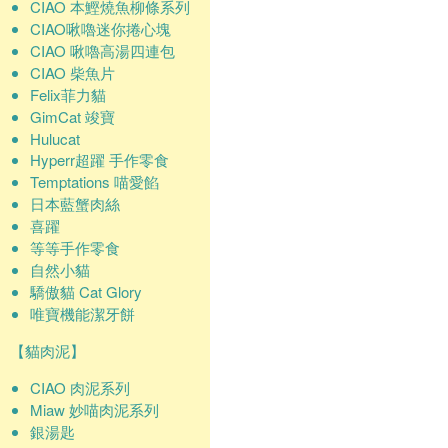
CIAO 本鰹燒魚柳條系列
CIAO啾嚕迷你捲心塊
CIAO 啾嚕高湯四連包
CIAO 柴魚片
Felix菲力貓
GimCat 竣寶
Hulucat
Hyperr超躍 手作零食
Temptations 喵愛餡
日本藍蟹肉絲
喜躍
等等手作零食
自然小貓
驕傲貓 Cat Glory
唯寶機能潔牙餅
【貓肉泥】
CIAO 肉泥系列
Miaw 妙喵肉泥系列
銀湯匙