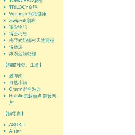
TOMA-PRO優格
TRILOGY奇境
Wellness 寵物健康
Ziwipeak巔峰
寵愛物語
博士巧思
梅亞奶奶鄉村天然寵糧
倍適選
銀湯匙貓乾糧
【貓貓凍乾、生食】
愛呷肉
自然小貓
Charm野性魅力
Holistic超越巔峰 鮮食肉
片
【貓零食】
ASUKU
A star