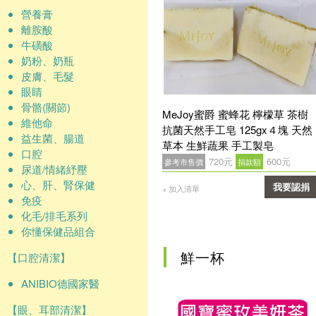
營養膏
離胺酸
牛磺酸
奶粉、奶瓶
皮膚、毛髮
眼睛
骨骼(關節)
MeJoy蜜爵 蜜蜂花 檸檬草 茶樹
維他命
抗菌天然手工皂 125gx４塊 天然
益生菌、腸道
草本 生鮮蔬果 手工製皂
口腔
720元
600元
參考市售價
捐款額
尿道/情緒紓壓
心、肝、腎保健
我要認捐
+ 加入清單
免疫
確認
化毛/排毛系列
你懂保健品組合
鮮一杯
【口腔清潔】
ANIBIO德國家醫
【眼、耳部清潔】