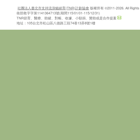
社團法人臺北市支持流浪貓絕育(TNR)計劃協會
版權所有 ©2011-2026. All Rights 
衛部救字字第1141364713號(期間115/01/01-115/12/31)
TNR節育、醫療、助罐、對帳、收據、小額捐、贊助或是合作提案
地址：105台北市松山區八德路三段74巷13弄8號1樓