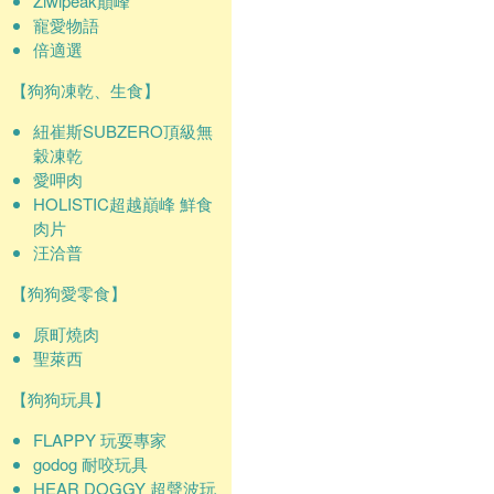
Ziwipeak巔峰
寵愛物語
倍適選
【狗狗凍乾、生食】
紐崔斯SUBZERO頂級無
穀凍乾
愛呷肉
HOLISTIC超越巔峰 鮮食
肉片
汪洽普
【狗狗愛零食】
原町燒肉
聖萊西
【狗狗玩具】
FLAPPY 玩耍專家
godog 耐咬玩具
HEAR DOGGY 超聲波玩