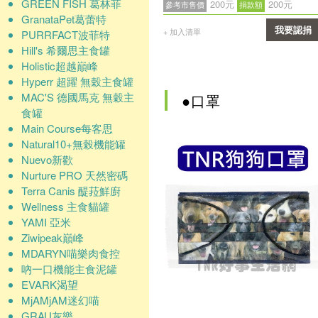
GREEN FISH 葛林菲
200元
200元
參考市售價
捐款額
GranataPet葛蕾特
我要認捐
+ 加入清單
PURRFACT波菲特
Hill's 希爾思主食罐
確認
Holistic超越巔峰
Hyperr 超躍 無穀主食罐
MAC'S 德國馬克 無穀主
●口罩
食罐
Main Course每客思
Natural10+無榖機能罐
Nuevo新歡
Nurture PRO 天然密碼
Terra Canis 醍菈鮮廚
Wellness 主食貓罐
YAMI 亞米
Ziwipeak巔峰
MDARYN喵樂肉食控
吶一口機能主食泥罐
EVARK渴望
MjAMjAM迷幻喵
GRAU灰樂