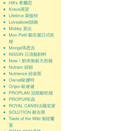
Hill's 希爾思
Krave渴望
Lifetime 萊馥特
Loveabowl囍碗
Mobby 莫比
Mon Petit 貓倍麗日式乾
糧
Monge瑪恩吉
NISSIN 日清貓飼料
Now！鮮肉無穀天然糧
Nutram 紐頓
Nutrience 紐崔斯
Ownat歐娜特
Orijen 歐睿健
PROPLAN 冠能貓乾糧
PROPURE猋
ROYAL CANIN法國皇家
SOLUTION 耐吉斯
Taste of the Wild 海陸饗
宴