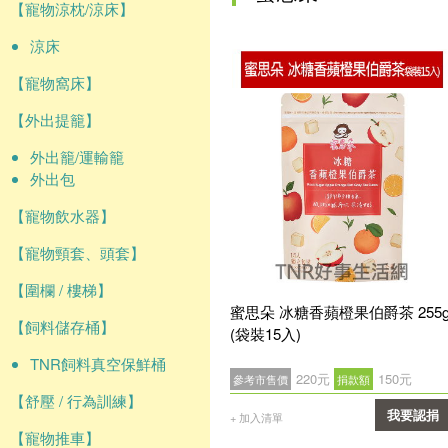
【寵物涼枕/涼床】
涼床
【寵物窩床】
【外出提籠】
外出籠/運輸籠
外出包
【寵物飲水器】
【寵物頸套、頭套】
【圍欄 / 樓梯】
蜜思朵 冰糖香蘋橙果伯爵茶 255
【飼料儲存桶】
(袋裝15入)
TNR飼料真空保鮮桶
220元
150元
參考市售價
捐款額
【舒壓 / 行為訓練】
我要認捐
+ 加入清單
【寵物推車】