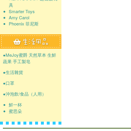
具
Smarter Toys
Amy Carol
Phoenix 菲尼斯
●MeJoy蜜爵 天然草本 生鮮
蔬果 手工製皂
●生活雜貨
●口罩
●沖泡飲/食品（人用）
鮮一杯
蜜思朵