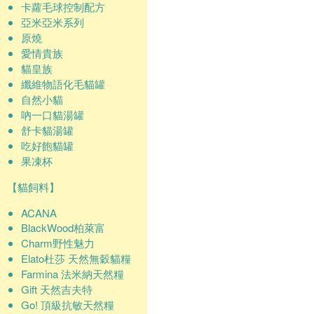
卡蘿毛球控制配方
亞米亞米系列
原燒
愛情貴族
貓皇族
纖維物語化毛貓罐
自然小貓
吶一口貓湯罐
舒卡貓湯罐
吃好飽貓罐
果凍杯
【貓飼料】
ACANA
BlackWood柏萊富
Charm野性魅力
Elato杜莎 天然無穀貓糧
Farmina 法米納天然糧
Gift 天然吉夫特
Go! 頂級抗敏天然糧