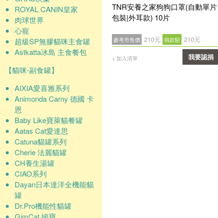
TNR安養之家狗狗口罩(自動單片
ROYAL CANIN皇家
包裝|外耳款) 10片
肉球世界
心寵
210元
210元
參考市售價
捐款額
超級SP無膠貓咪主食罐
Astkatta冰島 主食餐包
我要認捐
+ 加入清單
【貓咪-副食罐】
確認
AIXIA愛喜雅系列
Animonda Carny 德國 卡
恩
Baby Like寶萊貓餐罐
Aatas Cat愛達思
Catuna貓罐系列
Cherie 法麗貓罐
CH養生湯罐
CIAO系列
Dayan日本達洋全機能貓
罐
Dr.Pro機能性貓罐
GimCat 竣寶