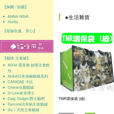
確認
【胸圈 / 頸圈】
●生活雜貨
ANNA NINA
Hurtta
【寵物衣服、背心】
【貓咪-主食罐】
AIXIA 愛喜雅 妙喵主食軟
包
AkikA日本漁極貓罐系列
CANIDAE 卡比
Cherie法麗貓罐
Dr.Link林克博士
Daily Delight 爵士貓吧
TNR環保袋 (綠)
Farmina法米納主食貓罐
Go！天然主食貓罐