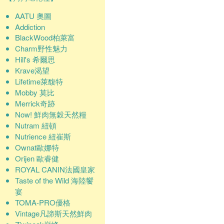
AATU 奧圖
Addiction
BlackWood柏萊富
Charm野性魅力
Hill's 希爾思
Krave渴望
Lifetime萊馥特
Mobby 莫比
Merrick奇跡
Now! 鮮肉無穀天然糧
Nutram 紐頓
Nutrience 紐崔斯
Ownat歐娜特
Orijen 歐睿健
ROYAL CANIN法國皇家
Taste of the Wild 海陸饗
宴
TOMA-PRO優格
Vintage凡諦斯天然鮮肉