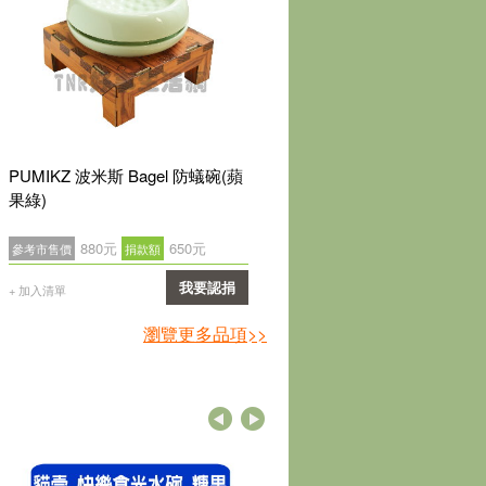
PUMIKZ 波米斯 Bagel 防蟻碗(蘋
PUMIKZ 波米斯 Bagel 防蟻
果綠)
桃粉)
880元
650元
880元
650元
參考市售價
捐款額
參考市售價
捐款額
我要認捐
我要
+ 加入清單
+ 加入清單
確認
確
瀏覽更多品項>>