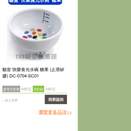
貓壹 快樂食光水碗 糖果 (止滑矽
貓壹 快樂食光水碗 白貓 (止
膠) DC-0704-SC01
膠) DC-0704-SC02
650元
540元
560元
540元
參考市售價
捐款額
參考市售價
捐款額
我要認捐
我要
+ 加入清單
+ 加入清單
確認
確
瀏覽更多品項>>