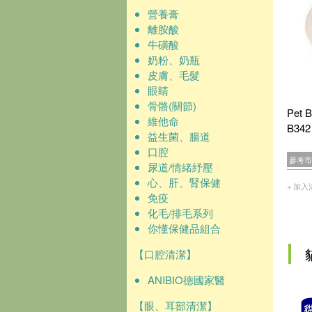
營養膏
離胺酸
牛磺酸
奶粉、奶瓶
皮膚、毛髮
眼睛
骨骼(關節)
Pet
維他命
B342
益生菌、腸道
口腔
參考市
尿道/情緒紓壓
心、肝、腎保健
+ 加入
免疫
化毛/排毛系列
你懂保健品組合
【口腔清潔】
ANIBIO德國家醫
【眼、耳部清潔】