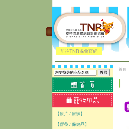
前往TNR協會官網
首頁
【尿片 / 尿褲】
【營養 / 保健品】