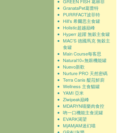
GREEN FISH 葛林菲
GranataPet葛蕾特
PURRFACT波菲特
Hill's 希爾思主食罐
Holistic超越巔峰
Hyperr 超躍 無穀主食罐
MAC'S 德國馬克 無穀主
食罐
Main Course每客思
Natural10+無榖機能罐
Nuevo新歡
Nurture PRO 天然密碼
Terra Canis 醍菈鮮廚
Wellness 主食貓罐
YAMI 亞米
Ziwipeak巔峰
MDARYN喵樂肉食控
吶一口機能主食泥罐
EVARK渴望
MjAMjAM迷幻喵
GRAU灰樂