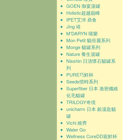
GOEN 御宴湯罐
Holistic超越巔峰
IPET艾沛 鼎食
Jing 靖
M'DARYN 喵樂
Mon Petit 貓倍麗系列
Monge 貓罐系列
Nature 養生湯罐
Nisshin 日清懷石貓罐系
列
PURE巧鮮杯
Seeds惜時系列
Superfiber 日本 激密纖維
化毛貓罐
TRILOGY奇境
unicharm 日本 銀湯匙貓
罐
Vichi 維齊
Water Go
Wellness CoreDD寵鮮杯