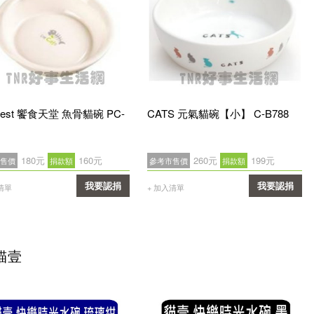
 Best 饗食天堂 魚骨貓碗 PC-
CATS 元氣貓碗【小】 C-B788
180元
160元
260元
199元
售價
捐款額
參考市售價
捐款額
我要認捐
我要認捐
清單
+ 加入清單
確認
確認
貓壹