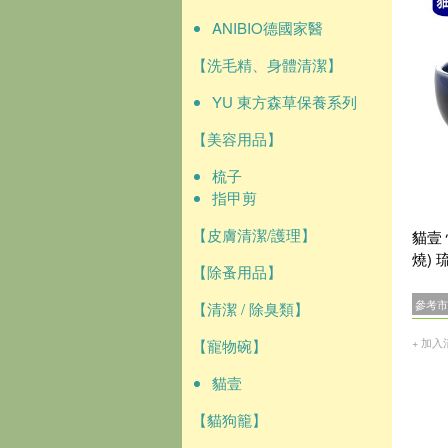
ANIBIO德國家醫
【洗毛精、身體清潔】
YU 東方森草保養系列
【美容用品】
梳子
指甲剪
【皮膚清潔/護理】
貓壹
燒) 
【除蚤用品】
參考市
【清潔 / 除臭類】
+ 加入
【寵物碗】
貓壹
【貓狗籠】