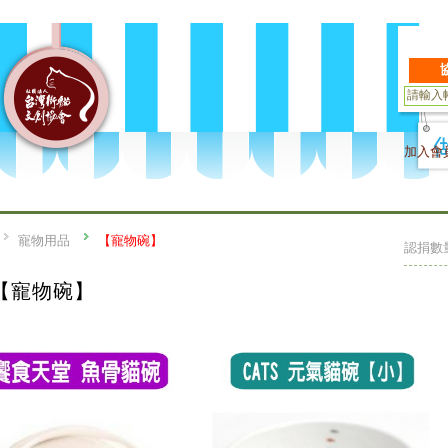
加入會
寵物用品
【寵物碗】
認捐數
【寵物碗】