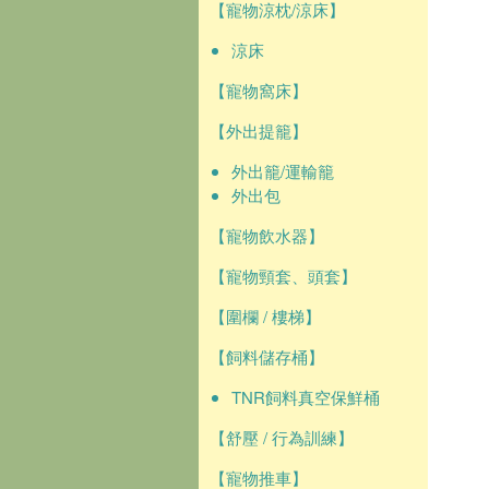
【寵物涼枕/涼床】
涼床
【寵物窩床】
【外出提籠】
外出籠/運輸籠
外出包
【寵物飲水器】
【寵物頸套、頭套】
【圍欄 / 樓梯】
【飼料儲存桶】
TNR飼料真空保鮮桶
【舒壓 / 行為訓練】
【寵物推車】