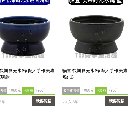
 快樂食光水碗(職人手作美濃
貓壹 快樂食光水碗(職人手作美濃
琉璃紺
燒) 墨
1050元
780元
1050元
780元
售價
捐款額
參考市售價
捐款額
我要認捐
我要認捐
清單
+ 加入清單
確認
確認