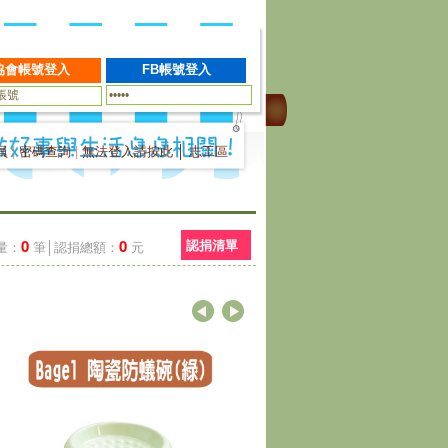
員
|
密碼查詢
|
無法登入請按此
│
志工區
0
0
認捐清單
量：
筆│認捐總額：
元