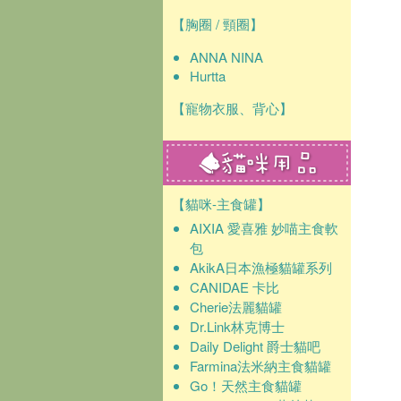
【胸圈 / 頸圈】
ANNA NINA
Hurtta
【寵物衣服、背心】
【貓咪-主食罐】
AIXIA 愛喜雅 妙喵主食軟
包
AkikA日本漁極貓罐系列
CANIDAE 卡比
Cherie法麗貓罐
Dr.Link林克博士
Daily Delight 爵士貓吧
Farmina法米納主食貓罐
Go！天然主食貓罐