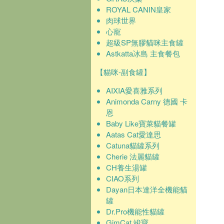
ROYAL CANIN皇家
肉球世界
心寵
超級SP無膠貓咪主食罐
Astkatta冰島 主食餐包
【貓咪-副食罐】
AIXIA愛喜雅系列
Animonda Carny 德國 卡
恩
Baby Like寶萊貓餐罐
Aatas Cat愛達思
Catuna貓罐系列
Cherie 法麗貓罐
CH養生湯罐
CIAO系列
Dayan日本達洋全機能貓
罐
Dr.Pro機能性貓罐
GimCat 竣寶