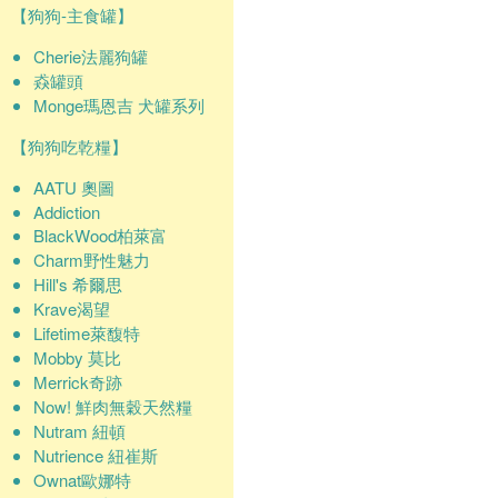
【狗狗-主食罐】
Cherie法麗狗罐
猋罐頭
Monge瑪恩吉 犬罐系列
【狗狗吃乾糧】
AATU 奧圖
Addiction
BlackWood柏萊富
Charm野性魅力
Hill's 希爾思
Krave渴望
Lifetime萊馥特
Mobby 莫比
Merrick奇跡
Now! 鮮肉無穀天然糧
Nutram 紐頓
Nutrience 紐崔斯
Ownat歐娜特