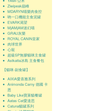
YAMI 亞米
Ziwipeak巔峰
MDARYN喵樂肉食控
吶一口機能主食泥罐
EVARK渴望
MjAMjAM迷幻喵
GRAU灰樂
ROYAL CANIN皇家
肉球世界
心寵
超級SP無膠貓咪主食罐
Astkatta冰島 主食餐包
【貓咪-副食罐】
AIXIA愛喜雅系列
Animonda Carny 德國 卡
恩
Baby Like寶萊貓餐罐
Aatas Cat愛達思
Catuna貓罐系列