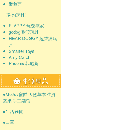
聖萊西
【狗狗玩具】
FLAPPY 玩耍專家
godog 耐咬玩具
HEAR DOGGY 超聲波玩
具
Smarter Toys
Amy Carol
Phoenix 菲尼斯
●MeJoy蜜爵 天然草本 生鮮
蔬果 手工製皂
●生活雜貨
●口罩