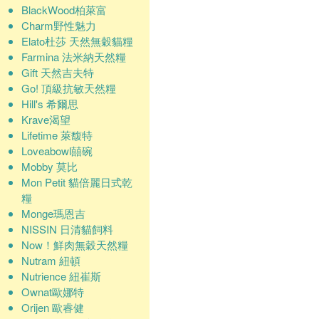
BlackWood柏萊富
Charm野性魅力
Elato杜莎 天然無穀貓糧
Farmina 法米納天然糧
Gift 天然吉夫特
Go! 頂級抗敏天然糧
Hill's 希爾思
Krave渴望
Lifetime 萊馥特
Loveabowl囍碗
Mobby 莫比
Mon Petit 貓倍麗日式乾
糧
Monge瑪恩吉
NISSIN 日清貓飼料
Now！鮮肉無穀天然糧
Nutram 紐頓
Nutrience 紐崔斯
Ownat歐娜特
Orijen 歐睿健