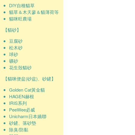
DIY自種貓草
貓草＆木天蓼＆貓薄荷等
貓咪旺農場
【貓砂】
豆腐砂
松木砂
球砂
礦砂
花生殼貓砂
【貓咪便盆(砂盆)、砂鏟】
Golden Cat黃金貓
HAGEN赫根
IRIS系列
PeeWee必威
Unicharm日本嬌聯
砂鏟、落砂墊
除臭/防黏