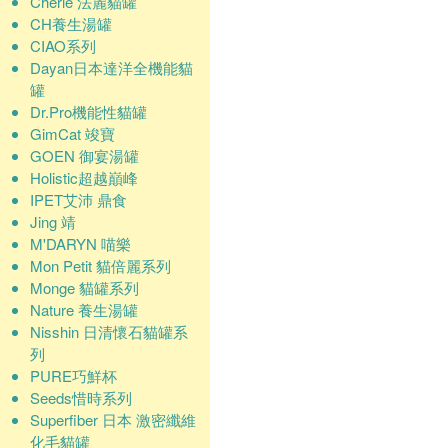
Cherie 法麗貓罐
CH養生湯罐
CIAO系列
Dayan日本達洋全機能貓
罐
Dr.Pro機能性貓罐
GimCat 竣寶
GOEN 御宴湯罐
Holistic超越巔峰
IPET艾沛 鼎食
Jing 靖
M'DARYN 喵樂
Mon Petit 貓倍麗系列
Monge 貓罐系列
Nature 養生湯罐
Nisshin 日清懷石貓罐系
列
PURE巧鮮杯
Seeds惜時系列
Superfiber 日本 激密纖維
化毛貓罐