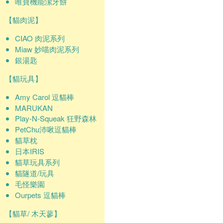
唯寶機能潔牙餅
【貓肉泥】
CIAO 肉泥系列
Miaw 妙喵肉泥系列
銀湯匙
【貓玩具】
Amy Carol 逗貓棒
MARUKAN
Play-N-Squeak 狂野森林
PetChu沛啾逗貓棒
貓草枕
日本IRIS
貓草玩具系列
貓隧道/玩具
毛怪樂園
Ourpets 逗貓棒
【貓草/ 木天蓼】