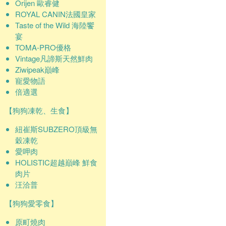
Orijen 歐睿健
ROYAL CANIN法國皇家
Taste of the Wild 海陸饗
宴
TOMA-PRO優格
Vintage凡諦斯天然鮮肉
Ziwipeak巔峰
寵愛物語
倍適選
【狗狗凍乾、生食】
紐崔斯SUBZERO頂級無
穀凍乾
愛呷肉
HOLISTIC超越巔峰 鮮食
肉片
汪洽普
【狗狗愛零食】
原町燒肉