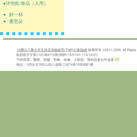
●沖泡飲/食品（人用）
鮮一杯
蜜思朵
社團法人臺北市支持流浪貓絕育(TNR)計劃協會
版權所有 ©2011-2026. All Rights 
衛部救字字第1141364713號(期間115/01/01-115/12/31)
TNR節育、醫療、助罐、對帳、收據、小額捐、贊助或是合作提案
地址：105台北市松山區八德路三段74巷13弄8號1樓