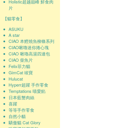
Holistic超越巔峰 鮮食肉
片
【貓零食】
ASUKU
A star
CIAO 本鰹燒魚柳條系列
CIAO啾嚕迷你捲心塊
CIAO 啾嚕高湯四連包
CIAO 柴魚片
Felix菲力貓
GimCat 竣寶
Hulucat
Hyperr超躍 手作零食
Temptations 喵愛餡
日本藍蟹肉絲
喜躍
等等手作零食
自然小貓
驕傲貓 Cat Glory