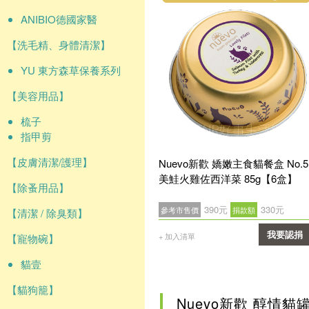
ANIBIO德國家醫
【洗毛精、身體清潔】
YU 東方森草保養系列
【美容用品】
梳子
指甲剪
【皮膚清潔/護理】
Nuevo新歡 嬌嫩主食貓餐盒 No.5
美鮭火雞佐西洋菜 85g【6盒】
【除蚤用品】
390元
330元
參考市售價
捐款額
【清潔 / 除臭類】
我要認捐
+ 加入清單
【寵物碗】
確認
貓壹
【貓狗籠】
Nuevo新歡 醇情貓