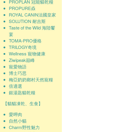
PROPLAN 冠能貓乾糧
PROPURE猋
ROYAL CANIN法國皇家
SOLUTION 耐吉斯
Taste of the Wild 海陸饗
宴
TOMA-PRO優格
TRILOGY奇境
Wellness 寵物健康
Ziwipeak巔峰
寵愛物語
博士巧思
梅亞奶奶鄉村天然寵糧
倍適選
銀湯匙貓乾糧
【貓貓凍乾、生食】
愛呷肉
自然小貓
Charm野性魅力