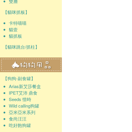
雙層
【貓咪抓板】
卡特喵喵
貓壹
貓抓板
【貓咪跳台/抓柱】
【狗狗-副食罐】
Arias新艾莎餐盒
IPET艾沛 鼎食
Seeds 惜時
Wild calling狗罐
亞米亞米系列
食尚汪汪
吃好飽狗罐