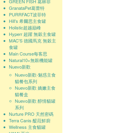
GREEN FISH 葛林菲
GranataPet葛蕾特
PURRFACT波菲特
Hill's 希爾思主食罐
Holistic超越巔峰
Hyperr 超躍 無穀主食罐
MAC'S 德國馬克 無穀主
食罐
Main Course每客思
Natural10+無榖機能罐
Nuevo新歡
Nuevo新歡-魅惑主食
貓餐包系列
Nuevo新歡 嬌嫩主食
貓餐盒
Nuevo新歡 醇情貓罐
系列
Nurture PRO 天然密碼
Terra Canis 醍菈鮮廚
Wellness 主食貓罐