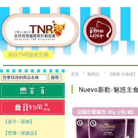
前往TNR協會官網
首頁
貓用品
【貓咪-主食罐】
Nuevo新歡-魅惑
【尿片 / 尿褲】
【營養 / 保健品】