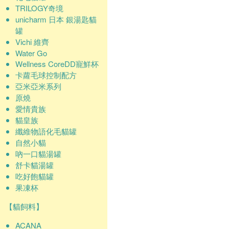
TRILOGY奇境
unicharm 日本 銀湯匙貓
罐
Vichi 維齊
Water Go
Wellness CoreDD寵鮮杯
卡蘿毛球控制配方
亞米亞米系列
原燒
愛情貴族
貓皇族
纖維物語化毛貓罐
自然小貓
吶一口貓湯罐
舒卡貓湯罐
吃好飽貓罐
果凍杯
【貓飼料】
ACANA