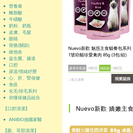
營養膏
離胺酸
牛磺酸
奶粉、奶瓶
皮膚、毛髮
眼睛
骨骼(關節)
Nuevo新歡 魅惑主食貓餐包系列
維他命
1號幼貓珍愛禽肉 85g (3包/組)
益生菌、腸道
口腔
180元
160元
參考市售價
捐款額
尿道/情緒紓壓
心、肝、腎保健
我要認捐
+ 加入清單
免疫
確認
化毛/排毛系列
你懂保健品組合
Nuevo新歡 嬌嫩主
【口腔清潔】
ANIBIO德國家醫
【眼、耳部清潔】