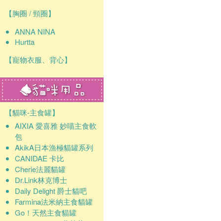
確認
【胸圈 / 頸圈】
ANNA NINA
Hurtta
【寵物衣服、背心】
【貓咪-主食罐】
AIXIA 愛喜雅 妙喵主食軟
包
AkikA日本漁極貓罐系列
CANIDAE 卡比
Cherie法麗貓罐
Dr.Link林克博士
Daily Delight 爵士貓吧
Farmina法米納主食貓罐
Go！天然主食貓罐