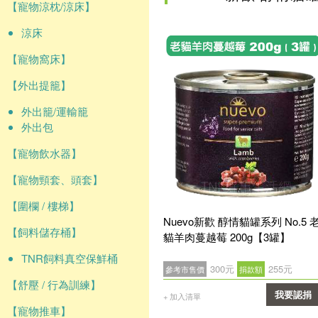
【寵物涼枕/涼床】
涼床
【寵物窩床】
【外出提籠】
外出籠/運輸籠
外出包
【寵物飲水器】
【寵物頸套、頭套】
【圍欄 / 樓梯】
Nuevo新歡 醇情貓罐系列 No.5 
【飼料儲存桶】
貓羊肉蔓越莓 200g【3罐】
TNR飼料真空保鮮桶
300元
255元
參考市售價
捐款額
【舒壓 / 行為訓練】
我要認捐
+ 加入清單
【寵物推車】