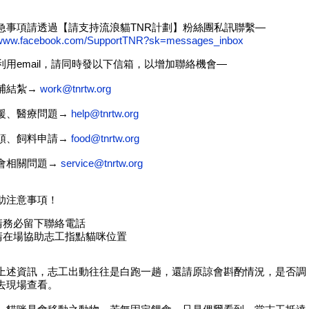
急事項請透過【請支持流浪貓TNR計劃】粉絲團私訊聯繫—
//www.facebook.com/SupportTNR?sk=messages_inbox
利用email，請同時發以下信箱，以增加聯絡機會—
捕結紮→
work@tnrtw.org
援、醫療問題→
help@tnrtw.org
頭、飼料申請→
food@tnrtw.org
會相關問題→
service@tnrtw.org
助注意事項！
請務必留下聯絡電話
請在場協助志工指點貓咪位置
上述資訊，志工出動往往是白跑一趟，還請原諒會斟酌情況，是否調
去現場查看。