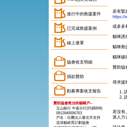
若有緊
進行中的救援案件
https:
或多多
已完成救援案例
貓咪誘
線上連署
貓咪救
貓咪罐
協會收支明細
贊助協
捐款贊助
尋求援
勸募專案收支報告
贊助協會救治街貓帳戶--
玉山銀行 中崙分行(代碼808)
若沒有
0912940006763
派人力
戶名：社團法人臺北市支持
流浪貓絕育計劃協會