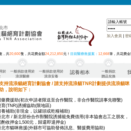
加入會員
|
密
隻，共
20,600
隻，共花費金額
24,212,850
元！
目前醫療救援案：
12,668
筆，共花費金
用於
一般捐款使用於
一般捐款使用於
一般捐款
認養相本
食
浪浪醫療
浪浪安養
贈品兌換
支持流浪貓絕育計劃協會 / 請支持流浪貓TNR計劃提供流浪貓咪
助，說明如下：
醫藥費援助(初次申請者限送至合作醫院，非合作醫院請事先聯繫)
絕育(TNR)誘捕協助(限地區)
餵養補助(非現金，以罐頭或乾糧補助)
臺北市 / 新北部份合作獸醫院誘捕籠免費借用(非本協會志工之朋友，
需酌收押金1,500元，歸還即退押金)
臺北市貓咪救援(外縣市可協助發佈訊息、醫援費用協助)