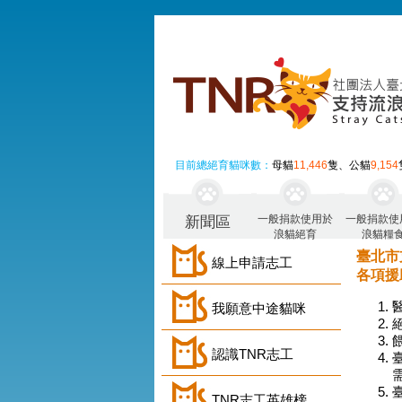
目前總絕育貓咪數：
母貓
11,446
隻、公貓
9,154
一般捐款使用於
一般捐款使
新聞區
浪貓絕育
浪貓糧
臺北市
線上申請志工
各項援
我願意中途貓咪
認識TNR志工
TNR志工英雄榜