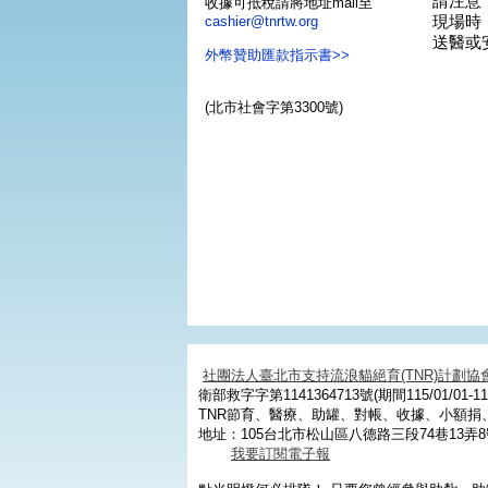
請注意
收據可抵稅請將地址mail至
現場時
cashier@tnrtw.org
送醫或
外幣贊助匯款指示書>>
(北市社會字第3300號)
社團法人臺北市支持流浪貓絕育(TNR)計劃協
衛部救字字第1141364713號(期間115/01/01-115
TNR節育、醫療、助罐、對帳、收據、小額
地址：105台北市松山區八德路三段74巷13弄8
我要訂閱電子報