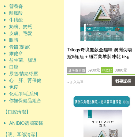
營養膏
離胺酸
牛磺酸
奶粉、奶瓶
皮膚、毛髮
眼睛
骨骼(關節)
Trilogy奇境無穀全貓糧 澳洲尖吻
維他命
鱸&鮪魚＋紐西蘭羊肺凍乾 5kg
益生菌、腸道
口腔
5900元
3880元
參考市售價
捐款額
尿道/情緒紓壓
心、肝、腎保健
我要認捐
+ 加入清單
免疫
確認
化毛/排毛系列
你懂保健品組合
【口腔清潔】
ANIBIO德國家醫
【眼、耳部清潔】