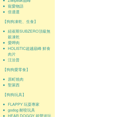
Ziwipeak巔峰
寵愛物語
倍適選
【狗狗凍乾、生食】
紐崔斯SUBZERO頂級無
穀凍乾
愛呷肉
HOLISTIC超越巔峰 鮮食
肉片
汪洽普
【狗狗愛零食】
原町燒肉
聖萊西
【狗狗玩具】
FLAPPY 玩耍專家
godog 耐咬玩具
HEAR DOGGY 超聲波玩