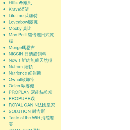
Hill's 希爾思
Krave渴望
Lifetime 萊馥特
Loveabowl囍碗
Mobby 莫比
Mon Petit 貓倍麗日式乾
糧
Monge瑪恩吉
NISSIN 日清貓飼料
Now！鮮肉無穀天然糧
Nutram 紐頓
Nutrience 紐崔斯
Ownat歐娜特
Orijen 歐睿健
PROPLAN 冠能貓乾糧
PROPURE猋
ROYAL CANIN法國皇家
SOLUTION 耐吉斯
Taste of the Wild 海陸饗
宴