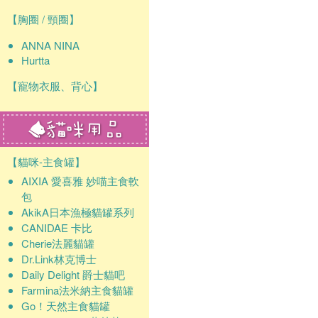
【胸圈 / 頸圈】
ANNA NINA
Hurtta
【寵物衣服、背心】
【貓咪-主食罐】
AIXIA 愛喜雅 妙喵主食軟
包
AkikA日本漁極貓罐系列
CANIDAE 卡比
Cherie法麗貓罐
Dr.Link林克博士
Daily Delight 爵士貓吧
Farmina法米納主食貓罐
Go！天然主食貓罐