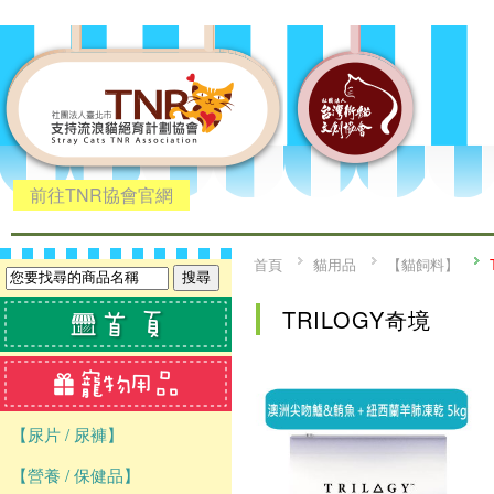
前往TNR協會官網
首頁
貓用品
【貓飼料】
TRILOGY奇境
【尿片 / 尿褲】
【營養 / 保健品】