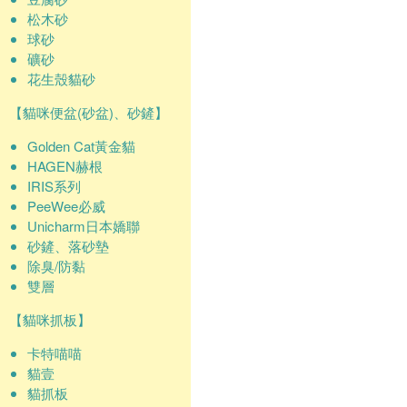
松木砂
球砂
礦砂
花生殼貓砂
【貓咪便盆(砂盆)、砂鏟】
Golden Cat黃金貓
HAGEN赫根
IRIS系列
PeeWee必威
Unicharm日本嬌聯
砂鏟、落砂墊
除臭/防黏
雙層
【貓咪抓板】
卡特喵喵
貓壹
貓抓板