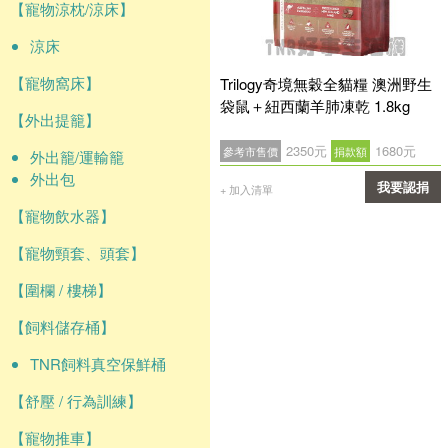
【寵物涼枕/涼床】
涼床
【寵物窩床】
Trilogy奇境無穀全貓糧 澳洲野生
袋鼠＋紐西蘭羊肺凍乾 1.8kg
【外出提籠】
2350元
1680元
參考市售價
捐款額
外出籠/運輸籠
外出包
我要認捐
+ 加入清單
【寵物飲水器】
確認
【寵物頸套、頭套】
【圍欄 / 樓梯】
【飼料儲存桶】
TNR飼料真空保鮮桶
【舒壓 / 行為訓練】
【寵物推車】