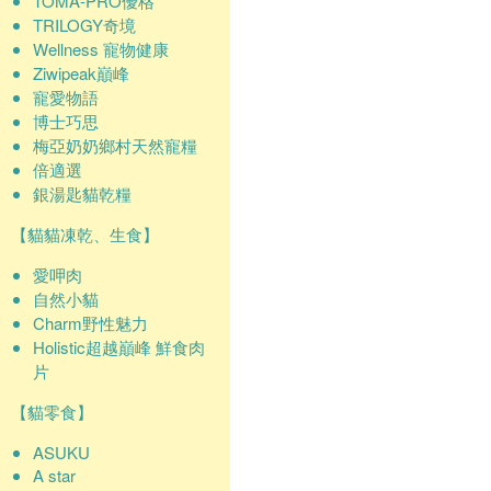
TOMA-PRO優格
TRILOGY奇境
Wellness 寵物健康
Ziwipeak巔峰
寵愛物語
博士巧思
梅亞奶奶鄉村天然寵糧
倍適選
銀湯匙貓乾糧
【貓貓凍乾、生食】
愛呷肉
自然小貓
Charm野性魅力
Holistic超越巔峰 鮮食肉
片
【貓零食】
ASUKU
A star