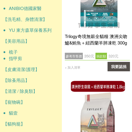
ANIBIO德國家醫
【洗毛精、身體清潔】
YU 東方森草保養系列
Trilogy奇境無穀全貓糧 澳洲尖吻
【美容用品】
鱸&鮪魚＋紐西蘭羊肺凍乾 300g
梳子
350元
320元
參考市售價
捐款額
指甲剪
我要認捐
+ 加入清單
【皮膚清潔/護理】
確認
【除蚤用品】
【清潔 / 除臭類】
【寵物碗】
貓壹
【貓狗籠】