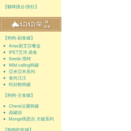
【貓咪跳台/抓柱】
【狗狗-副食罐】
Arias新艾莎餐盒
IPET艾沛 鼎食
Seeds 惜時
Wild calling狗罐
亞米亞米系列
食尚汪汪
吃好飽狗罐
【狗狗-主食罐】
Cherie法麗狗罐
猋罐頭
Monge瑪恩吉 犬罐系列
【狗狗吃乾糧】