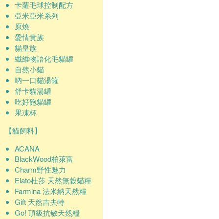
卡蘿毛球控制配方
亞米亞米系列
原燒
愛情貴族
貓皇族
纖維物語化毛貓罐
自然小貓
吶一口貓湯罐
舒卡貓湯罐
吃好飽貓罐
果凍杯
【貓飼料】
ACANA
BlackWood柏萊富
Charm野性魅力
Elato杜莎 天然無穀貓糧
Farmina 法米納天然糧
Gift 天然吉夫特
Go! 頂級抗敏天然糧