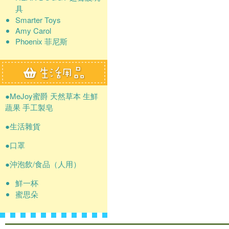
具
Smarter Toys
Amy Carol
Phoenix 菲尼斯
●MeJoy蜜爵 天然草本 生鮮
蔬果 手工製皂
●生活雜貨
●口罩
●沖泡飲/食品（人用）
鮮一杯
蜜思朵