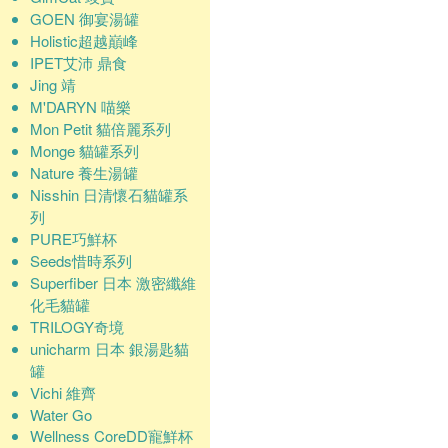
GOEN 御宴湯罐
Holistic超越巔峰
IPET艾沛 鼎食
Jing 靖
M'DARYN 喵樂
Mon Petit 貓倍麗系列
Monge 貓罐系列
Nature 養生湯罐
Nisshin 日清懷石貓罐系
列
PURE巧鮮杯
Seeds惜時系列
Superfiber 日本 激密纖維
化毛貓罐
TRILOGY奇境
unicharm 日本 銀湯匙貓
罐
Vichi 維齊
Water Go
Wellness CoreDD寵鮮杯