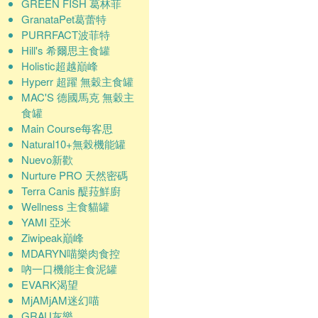
GREEN FISH 葛林菲
GranataPet葛蕾特
PURRFACT波菲特
Hill's 希爾思主食罐
Holistic超越巔峰
Hyperr 超躍 無穀主食罐
MAC'S 德國馬克 無穀主
食罐
Main Course每客思
Natural10+無榖機能罐
Nuevo新歡
Nurture PRO 天然密碼
Terra Canis 醍菈鮮廚
Wellness 主食貓罐
YAMI 亞米
Ziwipeak巔峰
MDARYN喵樂肉食控
吶一口機能主食泥罐
EVARK渴望
MjAMjAM迷幻喵
GRAU灰樂