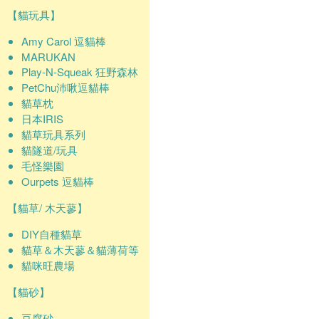
【貓玩具】
Amy Carol 逗貓棒
MARUKAN
Play-N-Squeak 狂野森林
PetChu沛啾逗貓棒
貓草枕
日本IRIS
貓草玩具系列
貓隧道/玩具
毛怪樂園
Ourpets 逗貓棒
【貓草/ 木天蓼】
DIY自種貓草
貓草＆木天蓼＆貓薄荷等
貓咪旺農場
【貓砂】
豆腐砂