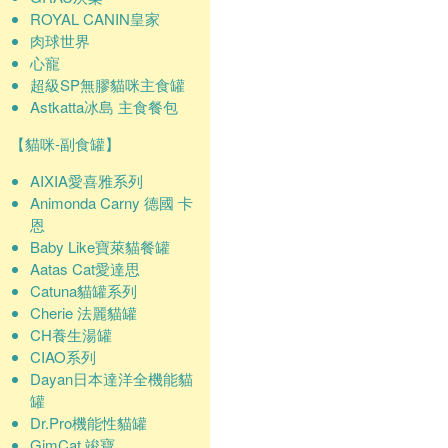
ROYAL CANIN皇家
肉球世界
心寵
超級SP無膠貓咪主食罐
Astkatta冰島 主食餐包
【貓咪-副食罐】
AIXIA愛喜雅系列
Animonda Carny 德國 卡
恩
Baby Like寶萊貓餐罐
Aatas Cat愛達思
Catuna貓罐系列
Cherie 法麗貓罐
CH養生湯罐
CIAO系列
Dayan日本達洋全機能貓
罐
Dr.Pro機能性貓罐
GimCat 竣寶