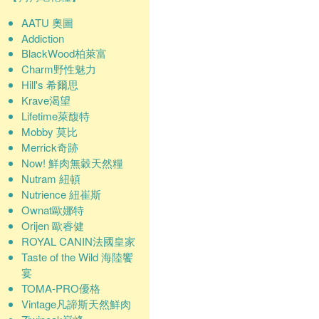
AATU 奧圖
Addiction
BlackWood柏萊富
Charm野性魅力
Hill's 希爾思
Krave渴望
Lifetime萊馥特
Mobby 莫比
Merrick奇跡
Now! 鮮肉無穀天然糧
Nutram 紐頓
Nutrience 紐崔斯
Ownat歐娜特
Orijen 歐睿健
ROYAL CANIN法國皇家
Taste of the Wild 海陸饗
宴
TOMA-PRO優格
Vintage凡諦斯天然鮮肉