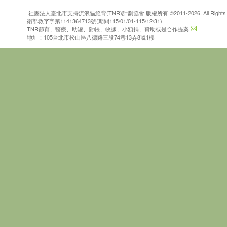
社團法人臺北市支持流浪貓絕育(TNR)計劃協會
版權所有 ©2011-2026. All Rights 
衛部救字字第1141364713號(期間115/01/01-115/12/31)
TNR節育、醫療、助罐、對帳、收據、小額捐、贊助或是合作提案
地址：105台北市松山區八德路三段74巷13弄8號1樓