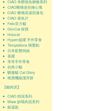
CIAO 本鰹燒魚柳條系列
CIAO啾嚕迷你捲心塊
CIAO 啾嚕高湯四連包
CIAO 柴魚片
Felix菲力貓
GimCat 竣寶
Hulucat
Hyperr超躍 手作零食
Temptations 喵愛餡
日本藍蟹肉絲
喜躍
等等手作零食
自然小貓
驕傲貓 Cat Glory
唯寶機能潔牙餅
【貓肉泥】
CIAO 肉泥系列
Miaw 妙喵肉泥系列
銀湯匙