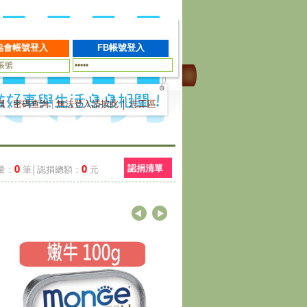
員
|
密碼查詢
|
無法登入請按此
│
志工區
0
0
認捐清單
量：
筆│認捐總額：
元