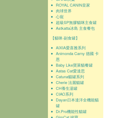
ROYAL CANIN皇家
肉球世界
心寵
超級SP無膠貓咪主食罐
Astkatta冰島 主食餐包
【貓咪-副食罐】
AIXIA愛喜雅系列
Animonda Carny 德國 卡
恩
Baby Like寶萊貓餐罐
Aatas Cat愛達思
Catuna貓罐系列
Cherie 法麗貓罐
CH養生湯罐
CIAO系列
Dayan日本達洋全機能貓
罐
Dr.Pro機能性貓罐
GimCat 竣寶