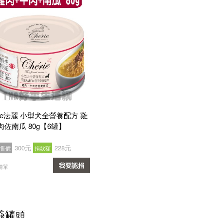
rie法麗 小型犬全營養配方 雞
肉佐南瓜 80g【6罐】
300元
228元
售價
捐款額
我要認捐
清單
確認
猋罐頭