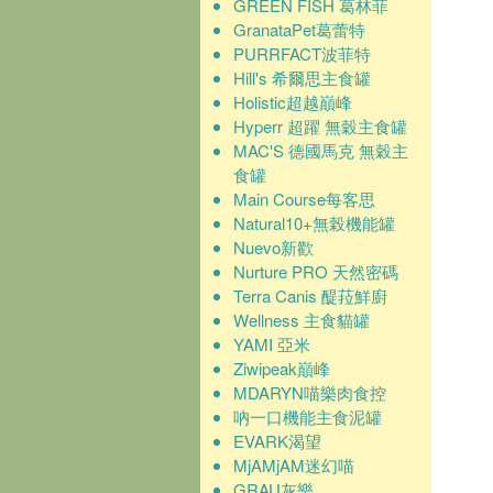
GREEN FISH 葛林菲
GranataPet葛蕾特
PURRFACT波菲特
Hill's 希爾思主食罐
Holistic超越巔峰
Hyperr 超躍 無穀主食罐
MAC'S 德國馬克 無穀主
食罐
Main Course每客思
Natural10+無榖機能罐
Nuevo新歡
Nurture PRO 天然密碼
Terra Canis 醍菈鮮廚
Wellness 主食貓罐
YAMI 亞米
Ziwipeak巔峰
MDARYN喵樂肉食控
吶一口機能主食泥罐
EVARK渴望
MjAMjAM迷幻喵
GRAU灰樂