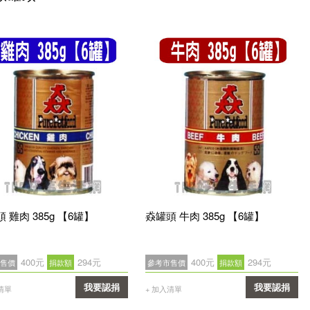
 雞肉 385g 【6罐】
猋罐頭 牛肉 385g 【6罐】
400元
294元
400元
294元
售價
捐款額
參考市售價
捐款額
我要認捐
我要認捐
清單
+ 加入清單