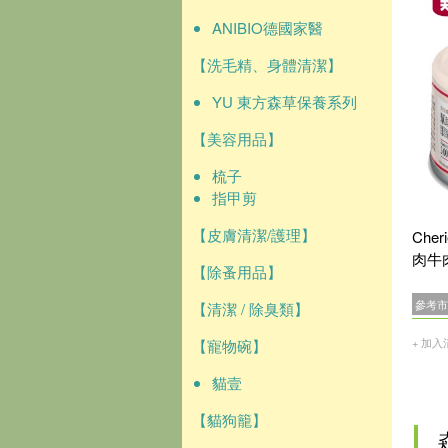
ANIBIO德國家醫
【洗毛精、身體清潔】
YU 東方森草保養系列
【美容用品】
梳子
指甲剪
【皮膚清潔/護理】
Che
肉牛
【除蚤用品】
參考市
【清潔 / 除臭類】
+ 加入
【寵物碗】
貓壹
【貓狗籠】