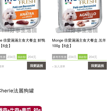
nge 倍愛滿滿主食犬餐盒 鮮鴨
Monge 倍愛滿滿主食犬餐盒 羔羊
g【6盒】
100g【6盒】
234元
204元
234元
204元
售價
捐款額
參考市售價
捐款額
我要認捐
我要認捐
清單
+ 加入清單
確認
確認
Cherie法麗狗罐