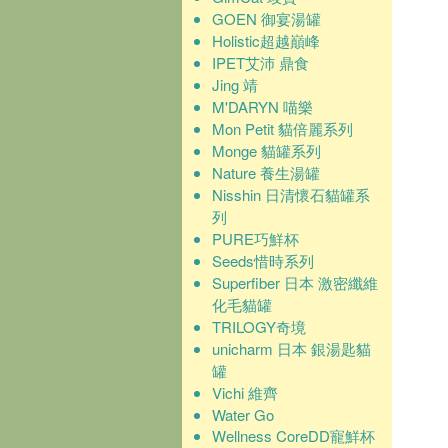
GOEN 御宴湯罐
Holistic超越巔峰
IPET艾沛 鼎食
Jing 靖
M'DARYN 喵樂
Mon Petit 貓倍麗系列
Monge 貓罐系列
Nature 養生湯罐
Nisshin 日清懷石貓罐系
列
PURE巧鮮杯
Seeds惜時系列
Superfiber 日本 激密纖維
化毛貓罐
TRILOGY奇境
unicharm 日本 銀湯匙貓
罐
Vichi 維齊
Water Go
Wellness CoreDD寵鮮杯