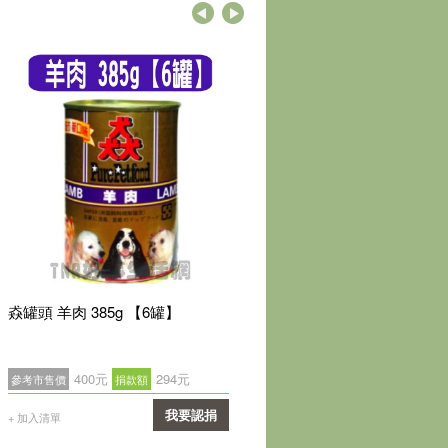
猋罐頭 羊肉 385g 【6罐】
猋罐頭 老犬 385g 【6罐】
400元
294元
400元
294元
參考市售價
捐款額
參考市售價
捐款額
我要認捐
我要
+ 加入清單
+ 加入清單