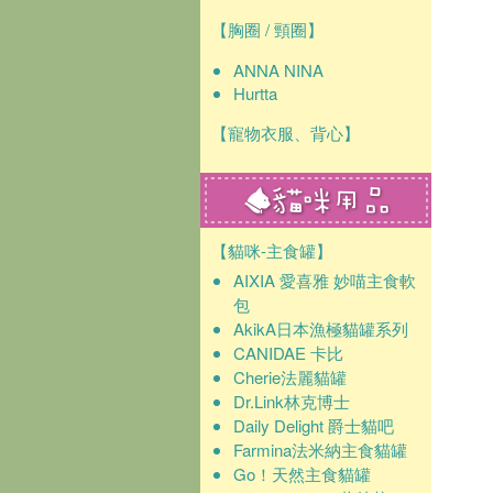
【胸圈 / 頸圈】
ANNA NINA
Hurtta
【寵物衣服、背心】
【貓咪-主食罐】
AIXIA 愛喜雅 妙喵主食軟
包
AkikA日本漁極貓罐系列
CANIDAE 卡比
Cherie法麗貓罐
Dr.Link林克博士
Daily Delight 爵士貓吧
Farmina法米納主食貓罐
Go！天然主食貓罐