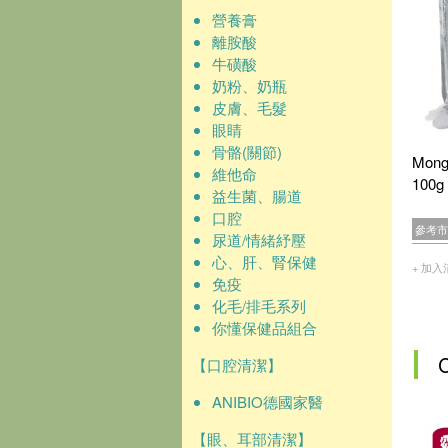
營養膏
離胺酸
牛磺酸
奶粉、奶瓶
皮膚、毛髮
眼睛
骨骼(關節)
Mo
維他命
100
益生菌、腸道
口腔
參考市
尿道/情緒紓壓
心、肝、腎保健
+ 加入
免疫
化毛/排毛系列
你懂保健品組合
【口腔清潔】
ANIBIO德國家醫
【眼、耳部清潔】