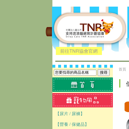
前往TNR協會官網
首頁
【尿片 / 尿褲】
【營養 / 保健品】