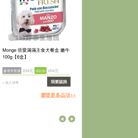
Monge 倍愛滿滿主食犬餐盒 嫩牛
100g【6盒】
234元
204元
參考市售價
捐款額
我要認捐
+ 加入清單
確認
瀏覽更多品項>>