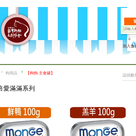
加入會
狗用品
【狗狗-主食罐】
認捐數
倍愛滿滿系列