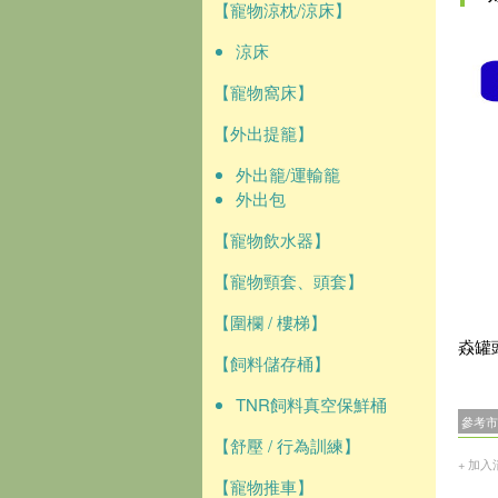
【寵物涼枕/涼床】
涼床
【寵物窩床】
【外出提籠】
外出籠/運輸籠
外出包
【寵物飲水器】
【寵物頸套、頭套】
【圍欄 / 樓梯】
猋罐頭
【飼料儲存桶】
TNR飼料真空保鮮桶
參考市
【舒壓 / 行為訓練】
+ 加入
【寵物推車】