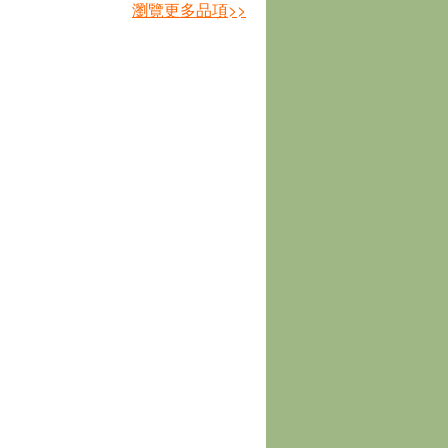
確認
確
瀏覽更多品項>>