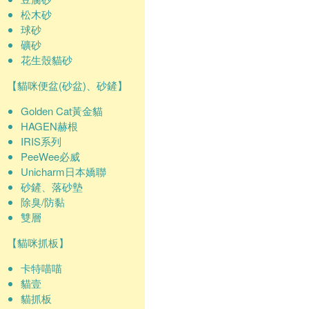
松木砂
球砂
礦砂
花生殼貓砂
【貓咪便盆(砂盆)、砂鏟】
Golden Cat黃金貓
HAGEN赫根
IRIS系列
PeeWee必威
Unicharm日本嬌聯
砂鏟、落砂墊
除臭/防黏
雙層
【貓咪抓板】
卡特喵喵
貓壹
貓抓板