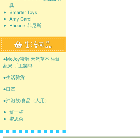
具
Smarter Toys
Amy Carol
Phoenix 菲尼斯
●MeJoy蜜爵 天然草本 生鮮
蔬果 手工製皂
●生活雜貨
●口罩
●沖泡飲/食品（人用）
鮮一杯
蜜思朵