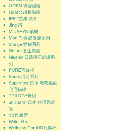
GOEN 御宴湯罐
Holistic超越巔峰
IPET艾沛 鼎食
Jing 靖
M'DARYN 喵樂
Mon Petit 貓倍麗系列
Monge 貓罐系列
Nature 養生湯罐
Nisshin 日清懷石貓罐系
列
PURE巧鮮杯
Seeds惜時系列
Superfiber 日本 激密纖維
化毛貓罐
TRILOGY奇境
unicharm 日本 銀湯匙貓
罐
Vichi 維齊
Water Go
Wellness CoreDD寵鮮杯