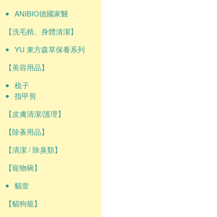
ANIBIO德國家醫
【洗毛精、身體清潔】
YU 東方森草保養系列
【美容用品】
梳子
指甲剪
【皮膚清潔/護理】
【除蚤用品】
【清潔 / 除臭類】
【寵物碗】
貓壹
【貓狗籠】