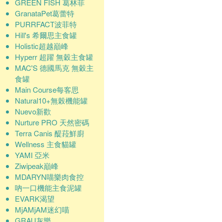
GREEN FISH 葛林菲
GranataPet葛蕾特
PURRFACT波菲特
Hill's 希爾思主食罐
Holistic超越巔峰
Hyperr 超躍 無穀主食罐
MAC'S 德國馬克 無穀主
食罐
Main Course每客思
Natural10+無榖機能罐
Nuevo新歡
Nurture PRO 天然密碼
Terra Canis 醍菈鮮廚
Wellness 主食貓罐
YAMI 亞米
Ziwipeak巔峰
MDARYN喵樂肉食控
吶一口機能主食泥罐
EVARK渴望
MjAMjAM迷幻喵
GRAU灰樂