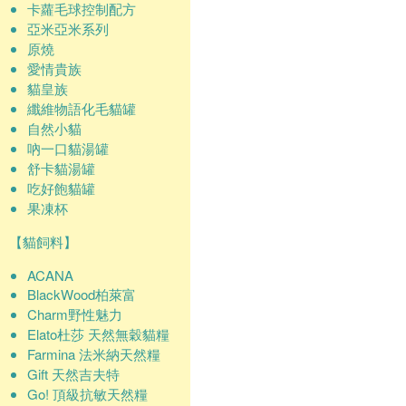
卡蘿毛球控制配方
亞米亞米系列
原燒
愛情貴族
貓皇族
纖維物語化毛貓罐
自然小貓
吶一口貓湯罐
舒卡貓湯罐
吃好飽貓罐
果凍杯
【貓飼料】
ACANA
BlackWood柏萊富
Charm野性魅力
Elato杜莎 天然無穀貓糧
Farmina 法米納天然糧
Gift 天然吉夫特
Go! 頂級抗敏天然糧