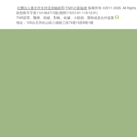
社團法人臺北市支持流浪貓絕育(TNR)計劃協會
版權所有 ©2011-2026. All Rights 
衛部救字字第1141364713號(期間115/01/01-115/12/31)
TNR節育、醫療、助罐、對帳、收據、小額捐、贊助或是合作提案
地址：105台北市松山區八德路三段74巷13弄8號1樓