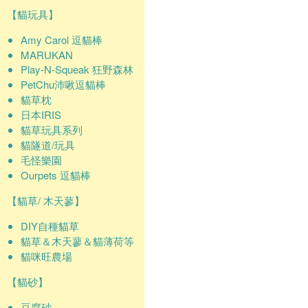
【貓玩具】
Amy Carol 逗貓棒
MARUKAN
Play-N-Squeak 狂野森林
PetChu沛啾逗貓棒
貓草枕
日本IRIS
貓草玩具系列
貓隧道/玩具
毛怪樂園
Ourpets 逗貓棒
【貓草/ 木天蓼】
DIY自種貓草
貓草＆木天蓼＆貓薄荷等
貓咪旺農場
【貓砂】
豆腐砂