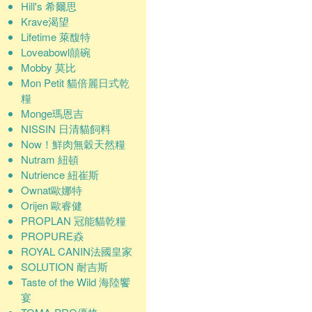
Hill's 希爾思
Krave渴望
Lifetime 萊馥特
Loveabowl囍碗
Mobby 莫比
Mon Petit 貓倍麗日式乾
糧
Monge瑪恩吉
NISSIN 日清貓飼料
Now！鮮肉無穀天然糧
Nutram 紐頓
Nutrience 紐崔斯
Ownat歐娜特
Orijen 歐睿健
PROPLAN 冠能貓乾糧
PROPURE猋
ROYAL CANIN法國皇家
SOLUTION 耐吉斯
Taste of the Wild 海陸饗
宴