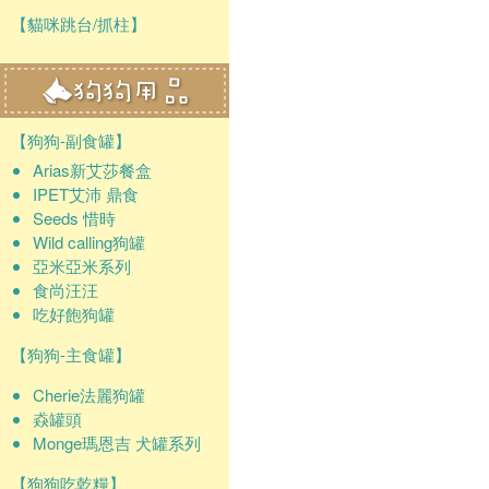
【貓咪跳台/抓柱】
【狗狗-副食罐】
Arias新艾莎餐盒
IPET艾沛 鼎食
Seeds 惜時
Wild calling狗罐
亞米亞米系列
食尚汪汪
吃好飽狗罐
【狗狗-主食罐】
Cherie法麗狗罐
猋罐頭
Monge瑪恩吉 犬罐系列
【狗狗吃乾糧】