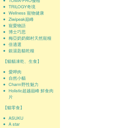
TOMA-PRO優格
TRILOGY奇境
Wellness 寵物健康
Ziwipeak巔峰
寵愛物語
博士巧思
梅亞奶奶鄉村天然寵糧
倍適選
銀湯匙貓乾糧
【貓貓凍乾、生食】
愛呷肉
自然小貓
Charm野性魅力
Holistic超越巔峰 鮮食肉
片
【貓零食】
ASUKU
A star