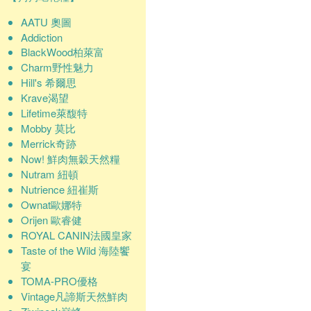
AATU 奧圖
Addiction
BlackWood柏萊富
Charm野性魅力
Hill's 希爾思
Krave渴望
Lifetime萊馥特
Mobby 莫比
Merrick奇跡
Now! 鮮肉無穀天然糧
Nutram 紐頓
Nutrience 紐崔斯
Ownat歐娜特
Orijen 歐睿健
ROYAL CANIN法國皇家
Taste of the Wild 海陸饗
宴
TOMA-PRO優格
Vintage凡諦斯天然鮮肉