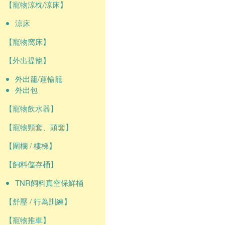
【寵物涼枕/涼床】
涼床
【寵物窩床】
【外出提籠】
外出籠/運輸籠
外出包
【寵物飲水器】
【寵物頸套、頭套】
【圍欄 / 樓梯】
【飼料儲存桶】
TNR飼料真空保鮮桶
【舒壓 / 行為訓練】
【寵物推車】