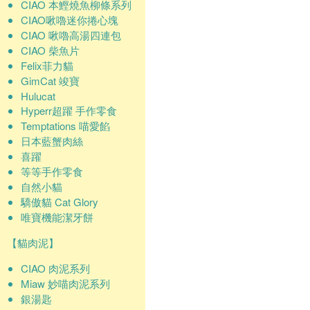
CIAO 本鰹燒魚柳條系列
CIAO啾嚕迷你捲心塊
CIAO 啾嚕高湯四連包
CIAO 柴魚片
Felix菲力貓
GimCat 竣寶
Hulucat
Hyperr超躍 手作零食
Temptations 喵愛餡
日本藍蟹肉絲
喜躍
等等手作零食
自然小貓
驕傲貓 Cat Glory
唯寶機能潔牙餅
【貓肉泥】
CIAO 肉泥系列
Miaw 妙喵肉泥系列
銀湯匙