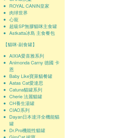
ROYAL CANIN皇家
肉球世界
心寵
超級SP無膠貓咪主食罐
Astkatta冰島 主食餐包
【貓咪-副食罐】
AIXIA愛喜雅系列
Animonda Carny 德國 卡
恩
Baby Like寶萊貓餐罐
Aatas Cat愛達思
Catuna貓罐系列
Cherie 法麗貓罐
CH養生湯罐
CIAO系列
Dayan日本達洋全機能貓
罐
Dr.Pro機能性貓罐
GimCat 竣寶