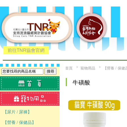
前往TNR協會官網
首頁
寵物用品
【營養 / 保健
牛磺酸
【尿片 / 尿褲】
【營養 / 保健品】