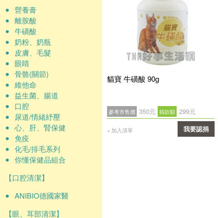
營養膏
離胺酸
牛磺酸
奶粉、奶瓶
皮膚、毛髮
眼睛
骨骼(關節)
貓寶 牛磺酸 90g
維他命
益生菌、腸道
口腔
350元
299元
參考市售價
捐款額
尿道/情緒紓壓
心、肝、腎保健
我要認捐
+ 加入清單
免疫
確認
化毛/排毛系列
你懂保健品組合
【口腔清潔】
ANIBIO德國家醫
【眼、耳部清潔】