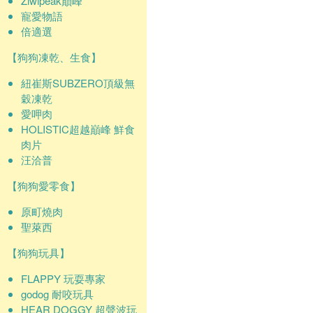
Ziwipeak巔峰
寵愛物語
倍適選
【狗狗凍乾、生食】
紐崔斯SUBZERO頂級無
穀凍乾
愛呷肉
HOLISTIC超越巔峰 鮮食
肉片
汪洽普
【狗狗愛零食】
原町燒肉
聖萊西
【狗狗玩具】
FLAPPY 玩耍專家
godog 耐咬玩具
HEAR DOGGY 超聲波玩