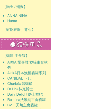
【胸圈 / 頸圈】
ANNA NINA
Hurtta
【寵物衣服、背心】
【貓咪-主食罐】
AIXIA 愛喜雅 妙喵主食軟
包
AkikA日本漁極貓罐系列
CANIDAE 卡比
Cherie法麗貓罐
Dr.Link林克博士
Daily Delight 爵士貓吧
Farmina法米納主食貓罐
Go！天然主食貓罐