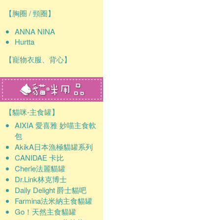
確認
【胸圈 / 頸圈】
ANNA NINA
Hurtta
【寵物衣服、背心】
【貓咪-主食罐】
AIXIA 愛喜雅 妙喵主食軟
包
AkikA日本漁極貓罐系列
CANIDAE 卡比
Cherie法麗貓罐
Dr.Link林克博士
Daily Delight 爵士貓吧
Farmina法米納主食貓罐
Go！天然主食貓罐