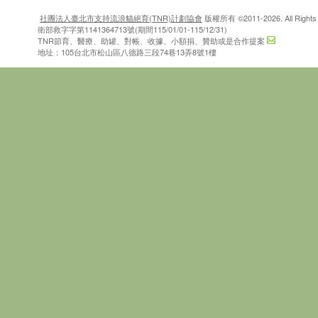
社團法人臺北市支持流浪貓絕育(TNR)計劃協會
版權所有 ©2011-2026. All Rights 
衛部救字字第1141364713號(期間115/01/01-115/12/31)
TNR節育、醫療、助罐、對帳、收據、小額捐、贊助或是合作提案
地址：105台北市松山區八德路三段74巷13弄8號1樓