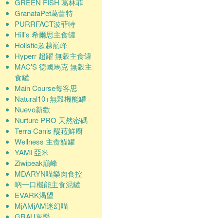
GREEN FISH 葛林菲
GranataPet葛蕾特
PURRFACT波菲特
Hill's 希爾思主食罐
Holistic超越巔峰
Hyperr 超躍 無穀主食罐
MAC'S 德國馬克 無穀主
食罐
Main Course每客思
Natural10+無榖機能罐
Nuevo新歡
Nurture PRO 天然密碼
Terra Canis 醍菈鮮廚
Wellness 主食貓罐
YAMI 亞米
Ziwipeak巔峰
MDARYN喵樂肉食控
吶一口機能主食泥罐
EVARK渴望
MjAMjAM迷幻喵
GRAU灰樂