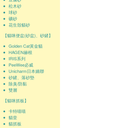
松木砂
球砂
礦砂
花生殼貓砂
【貓咪便盆(砂盆)、砂鏟】
Golden Cat黃金貓
HAGEN赫根
IRIS系列
PeeWee必威
Unicharm日本嬌聯
砂鏟、落砂墊
除臭/防黏
雙層
【貓咪抓板】
卡特喵喵
貓壹
貓抓板