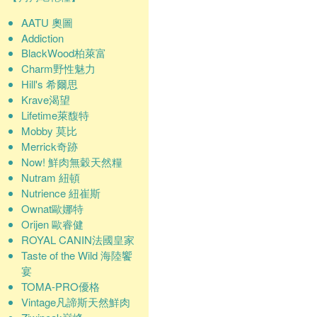
AATU 奧圖
Addiction
BlackWood柏萊富
Charm野性魅力
Hill's 希爾思
Krave渴望
Lifetime萊馥特
Mobby 莫比
Merrick奇跡
Now! 鮮肉無穀天然糧
Nutram 紐頓
Nutrience 紐崔斯
Ownat歐娜特
Orijen 歐睿健
ROYAL CANIN法國皇家
Taste of the Wild 海陸饗
宴
TOMA-PRO優格
Vintage凡諦斯天然鮮肉