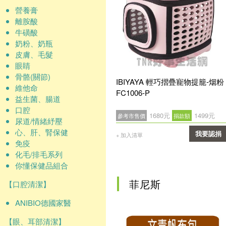
營養膏
離胺酸
牛磺酸
奶粉、奶瓶
皮膚、毛髮
眼睛
骨骼(關節)
IBIYAYA 輕巧摺疊寵物提籠-烟粉
維他命
FC1006-P
益生菌、腸道
口腔
1680元
1499元
參考市售價
捐款額
尿道/情緒紓壓
心、肝、腎保健
我要認捐
+ 加入清單
免疫
確認
化毛/排毛系列
你懂保健品組合
菲尼斯
【口腔清潔】
ANIBIO德國家醫
【眼、耳部清潔】