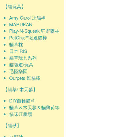
【貓玩具】
Amy Carol 逗貓棒
MARUKAN
Play-N-Squeak 狂野森林
PetChu沛啾逗貓棒
貓草枕
日本IRIS
貓草玩具系列
貓隧道/玩具
毛怪樂園
Ourpets 逗貓棒
【貓草/ 木天蓼】
DIY自種貓草
貓草＆木天蓼＆貓薄荷等
貓咪旺農場
【貓砂】
豆腐砂