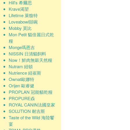
Hill's 希爾思
Krave渴望
Lifetime 萊馥特
Loveabowl囍碗
Mobby 莫比
Mon Petit 貓倍麗日式乾
糧
Monge瑪恩吉
NISSIN 日清貓飼料
Now！鮮肉無穀天然糧
Nutram 紐頓
Nutrience 紐崔斯
Ownat歐娜特
Orijen 歐睿健
PROPLAN 冠能貓乾糧
PROPURE猋
ROYAL CANIN法國皇家
SOLUTION 耐吉斯
Taste of the Wild 海陸饗
宴