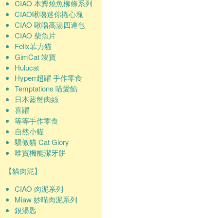
CIAO 本鰹燒魚柳條系列
CIAO啾嚕迷你捲心塊
CIAO 啾嚕高湯四連包
CIAO 柴魚片
Felix菲力貓
GimCat 竣寶
Hulucat
Hyperr超躍 手作零食
Temptations 喵愛餡
日本藍蟹肉絲
喜躍
等等手作零食
自然小貓
驕傲貓 Cat Glory
唯寶機能潔牙餅
【貓肉泥】
CIAO 肉泥系列
Miaw 妙喵肉泥系列
銀湯匙