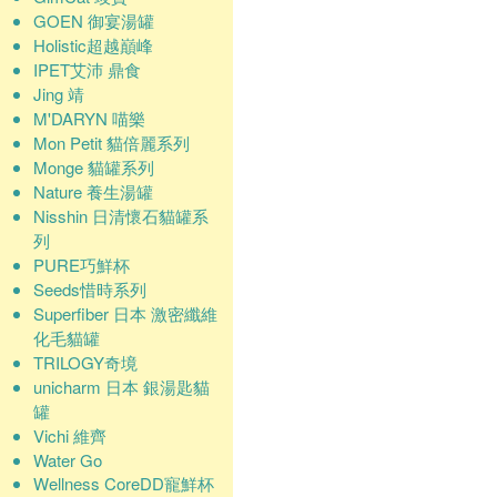
GOEN 御宴湯罐
Holistic超越巔峰
IPET艾沛 鼎食
Jing 靖
M'DARYN 喵樂
Mon Petit 貓倍麗系列
Monge 貓罐系列
Nature 養生湯罐
Nisshin 日清懷石貓罐系
列
PURE巧鮮杯
Seeds惜時系列
Superfiber 日本 激密纖維
化毛貓罐
TRILOGY奇境
unicharm 日本 銀湯匙貓
罐
Vichi 維齊
Water Go
Wellness CoreDD寵鮮杯