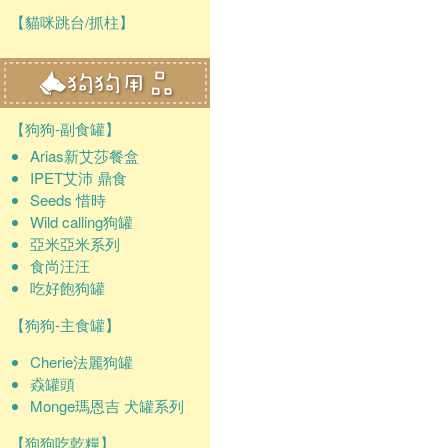
【貓咪跳台/抓柱】
【狗狗-副食罐】
Arias新艾莎餐盒
IPET艾沛 鼎食
Seeds 惜時
Wild calling狗罐
亞米亞米系列
食尚汪汪
吃好飽狗罐
【狗狗-主食罐】
Cherie法麗狗罐
猋罐頭
Monge瑪恩吉 犬罐系列
【狗狗吃乾糧】