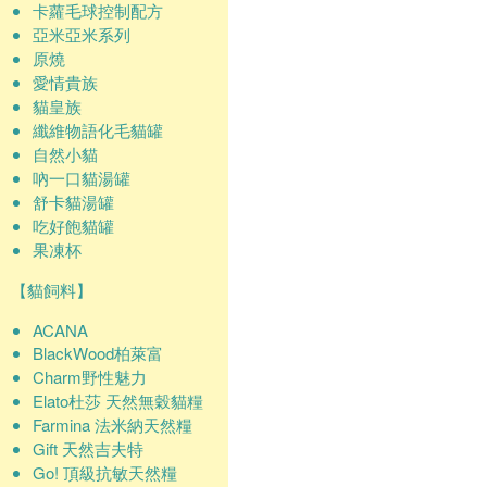
卡蘿毛球控制配方
亞米亞米系列
原燒
愛情貴族
貓皇族
纖維物語化毛貓罐
自然小貓
吶一口貓湯罐
舒卡貓湯罐
吃好飽貓罐
果凍杯
【貓飼料】
ACANA
BlackWood柏萊富
Charm野性魅力
Elato杜莎 天然無穀貓糧
Farmina 法米納天然糧
Gift 天然吉夫特
Go! 頂級抗敏天然糧