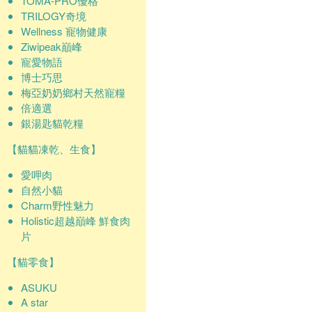
TOMA-PRO優格
TRILOGY奇境
Wellness 寵物健康
Ziwipeak巔峰
寵愛物語
博士巧思
梅亞奶奶鄉村天然寵糧
倍適選
銀湯匙貓乾糧
【貓貓凍乾、生食】
愛呷肉
自然小貓
Charm野性魅力
Holistic超越巔峰 鮮食肉
片
【貓零食】
ASUKU
A star