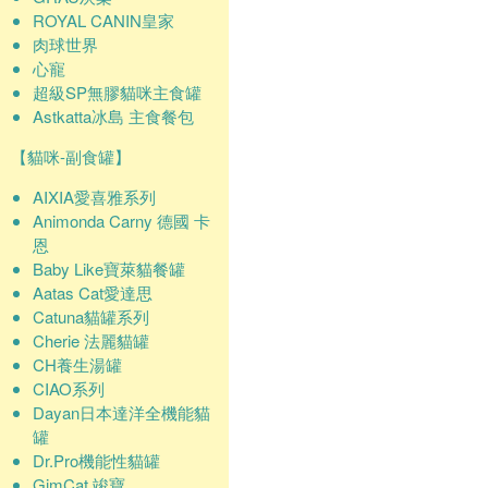
ROYAL CANIN皇家
肉球世界
心寵
超級SP無膠貓咪主食罐
Astkatta冰島 主食餐包
【貓咪-副食罐】
AIXIA愛喜雅系列
Animonda Carny 德國 卡
恩
Baby Like寶萊貓餐罐
Aatas Cat愛達思
Catuna貓罐系列
Cherie 法麗貓罐
CH養生湯罐
CIAO系列
Dayan日本達洋全機能貓
罐
Dr.Pro機能性貓罐
GimCat 竣寶