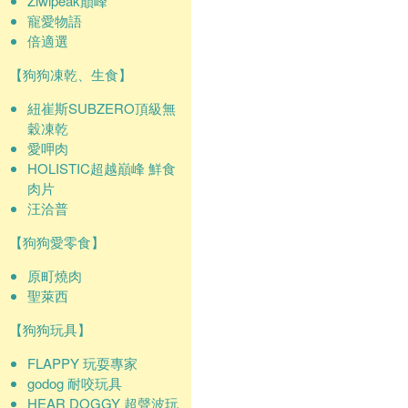
Ziwipeak巔峰
寵愛物語
倍適選
【狗狗凍乾、生食】
紐崔斯SUBZERO頂級無
穀凍乾
愛呷肉
HOLISTIC超越巔峰 鮮食
肉片
汪洽普
【狗狗愛零食】
原町燒肉
聖萊西
【狗狗玩具】
FLAPPY 玩耍專家
godog 耐咬玩具
HEAR DOGGY 超聲波玩