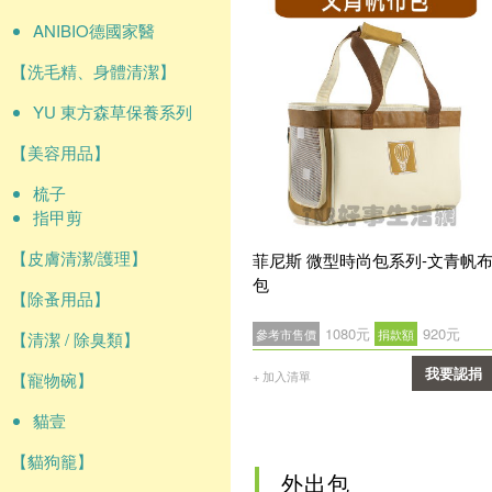
ANIBIO德國家醫
【洗毛精、身體清潔】
YU 東方森草保養系列
【美容用品】
梳子
指甲剪
【皮膚清潔/護理】
菲尼斯 微型時尚包系列-文青帆
包
【除蚤用品】
1080元
920元
參考市售價
捐款額
【清潔 / 除臭類】
我要認捐
+ 加入清單
【寵物碗】
確認
貓壹
【貓狗籠】
外出包