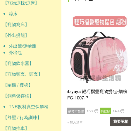
【寵物涼枕/涼床】
涼床
【寵物窩床】
【外出提籠】
外出籠/運輸籠
外出包
【寵物飲水器】
【寵物頸套、頭套】
【圍欄 / 樓梯】
ibiyaya 輕巧摺疊寵物提包-烟粉
【飼料儲存桶】
FC-1007-P
TNR飼料真空保鮮桶
1680元
1499元
參考市售價
捐款額
【舒壓 / 行為訓練】
我要認捐
+ 加入清單
【寵物推車】