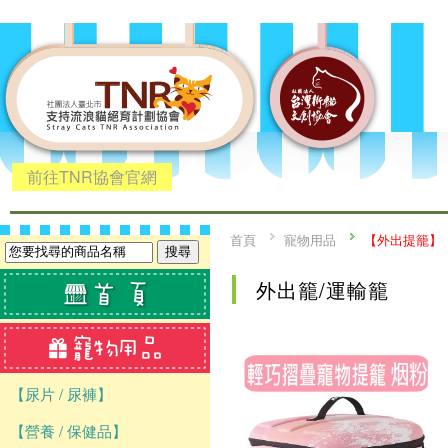
前往TNR協會官網
首頁
寵物用品
【外出提籠】
外出籠/運輸籠
【尿片 / 尿褲】
【營養 / 保健品】