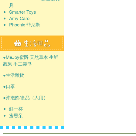
具
Smarter Toys
Amy Carol
Phoenix 菲尼斯
●MeJoy蜜爵 天然草本 生鮮
蔬果 手工製皂
●生活雜貨
●口罩
●沖泡飲/食品（人用）
鮮一杯
蜜思朵