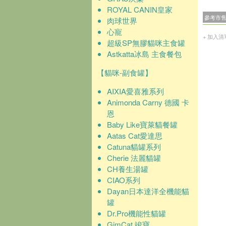
ROYAL CANIN皇家
參考市
肉球世界
心寵
+ 加入清
超級SP無膠貓咪主食罐
Astkatta冰島 主食餐包
【貓咪-副食罐】
AIXIA愛喜雅系列
Animonda Carny 德國 卡
恩
Baby Like寶萊貓餐罐
Aatas Cat愛達思
Catuna貓罐系列
Cherie 法麗貓罐
CH養生湯罐
CIAO系列
Dayan日本達洋全機能貓
罐
Dr.Pro機能性貓罐
GimCat 竣寶