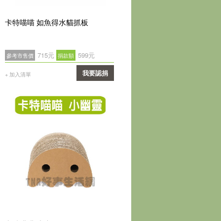
卡特喵喵 如魚得水貓抓板
715元
599元
參考市售價
捐款額
我要認捐
+ 加入清單
確認