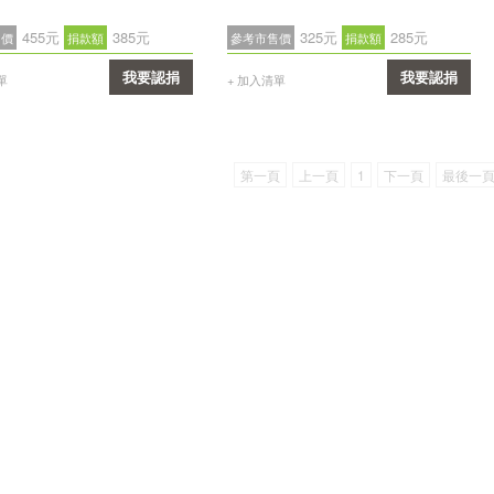
455元
385元
325元
285元
售價
捐款額
參考市售價
捐款額
我要認捐
我要認捐
單
+ 加入清單
確認
確認
第一頁
上一頁
1
下一頁
最後一