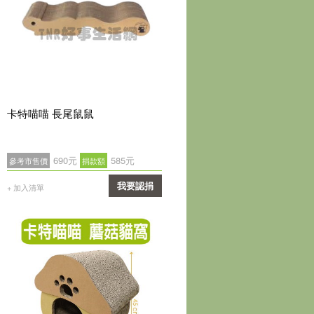
卡特喵喵 長尾鼠鼠
690元
585元
參考市售價
捐款額
我要認捐
+ 加入清單
確認