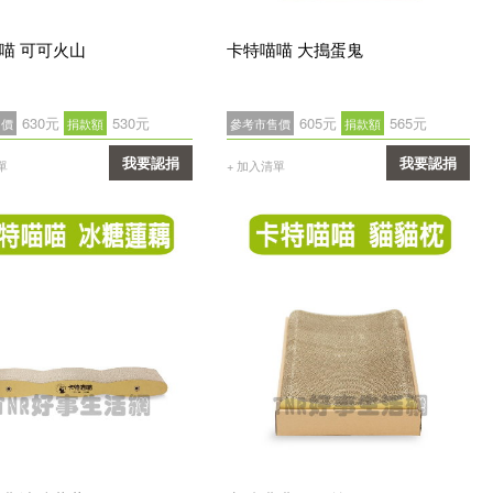
喵 可可火山
卡特喵喵 大搗蛋鬼
630元
530元
605元
565元
售價
捐款額
參考市售價
捐款額
我要認捐
我要認捐
單
+ 加入清單
確認
確認