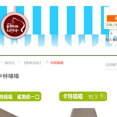
加入會
貓用品
【貓咪抓板】
卡特喵喵
認捐數
卡特喵喵