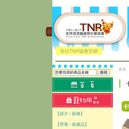
前往TNR協會官網
首頁
【尿片 / 尿褲】
【營養 / 保健品】