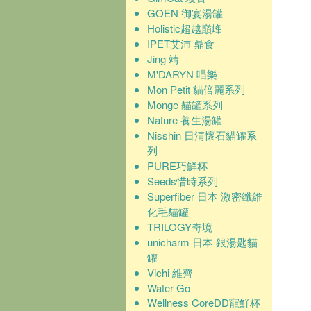
GOEN 御宴湯罐
Holistic超越巔峰
IPET艾沛 鼎食
Jing 靖
M'DARYN 喵樂
Mon Petit 貓倍麗系列
Monge 貓罐系列
Nature 養生湯罐
Nisshin 日清懷石貓罐系
列
PURE巧鮮杯
Seeds惜時系列
Superfiber 日本 激密纖維
化毛貓罐
TRILOGY奇境
unicharm 日本 銀湯匙貓
罐
Vichi 維齊
Water Go
Wellness CoreDD寵鮮杯