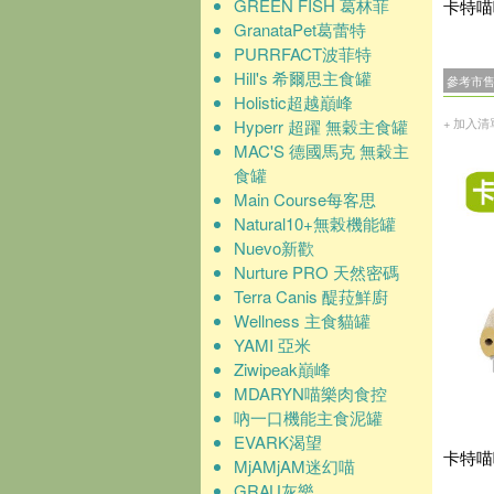
GREEN FISH 葛林菲
卡特喵
GranataPet葛蕾特
PURRFACT波菲特
Hill's 希爾思主食罐
參考市
Holistic超越巔峰
+ 加入清
Hyperr 超躍 無穀主食罐
MAC'S 德國馬克 無穀主
食罐
Main Course每客思
Natural10+無榖機能罐
Nuevo新歡
Nurture PRO 天然密碼
Terra Canis 醍菈鮮廚
Wellness 主食貓罐
YAMI 亞米
Ziwipeak巔峰
MDARYN喵樂肉食控
吶一口機能主食泥罐
EVARK渴望
卡特喵
MjAMjAM迷幻喵
GRAU灰樂