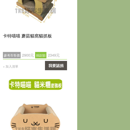
卡特喵喵 蘑菇貓窩貓抓板
2900元
2349元
參考市售價
捐款額
我要認捐
+ 加入清單
確認