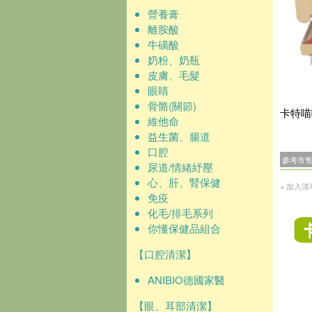
營養膏
離胺酸
牛磺酸
奶粉、奶瓶
皮膚、毛髮
眼睛
骨骼(關節)
卡特喵
維他命
益生菌、腸道
口腔
參考市
尿道/情緒紓壓
心、肝、腎保健
+ 加入清
免疫
化毛/排毛系列
你懂保健品組合
【口腔清潔】
ANIBIO德國家醫
【眼、耳部清潔】