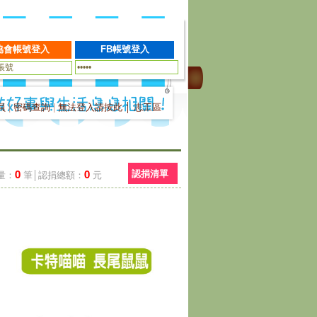
員
|
密碼查詢
|
無法登入請按此
│
志工區
0
0
認捐清單
量：
筆│認捐總額：
元