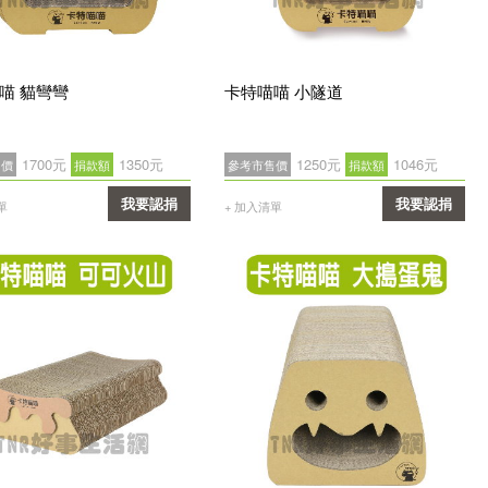
喵 貓彎彎
卡特喵喵 小隧道
1700元
1350元
1250元
1046元
售價
捐款額
參考市售價
捐款額
我要認捐
我要認捐
單
+ 加入清單
確認
確認