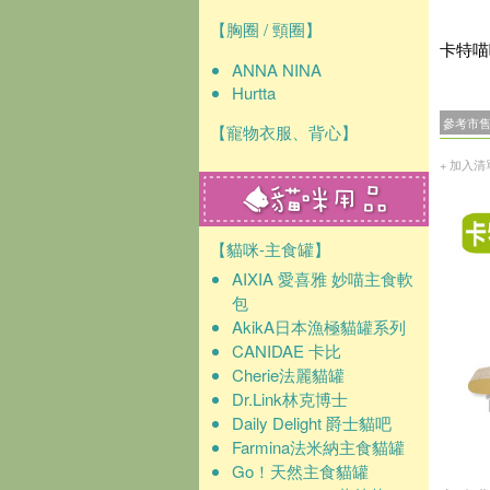
【胸圈 / 頸圈】
卡特喵
ANNA NINA
Hurtta
參考市
【寵物衣服、背心】
+ 加入清
【貓咪-主食罐】
AIXIA 愛喜雅 妙喵主食軟
包
AkikA日本漁極貓罐系列
CANIDAE 卡比
Cherie法麗貓罐
Dr.Link林克博士
Daily Delight 爵士貓吧
Farmina法米納主食貓罐
Go！天然主食貓罐