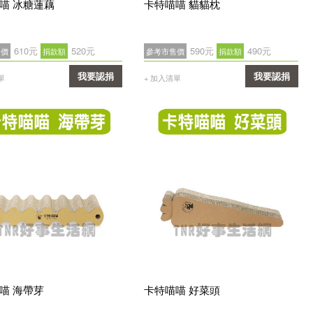
喵 冰糖蓮藕
卡特喵喵 貓貓枕
610元
520元
590元
490元
售價
捐款額
參考市售價
捐款額
我要認捐
我要認捐
單
+ 加入清單
確認
確認
喵 海帶芽
卡特喵喵 好菜頭