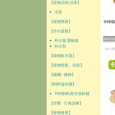
【寵物涼枕/涼床】
涼床
【寵物窩床】
卡特喵
【外出提籠】
參考市
外出籠/運輸籠
外出包
+ 加入清
【寵物飲水器】
【寵物頸套、頭套】
【圍欄 / 樓梯】
【飼料儲存桶】
TNR飼料真空保鮮桶
【舒壓 / 行為訓練】
【寵物推車】