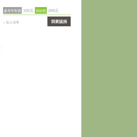
335元
299元
參考市售價
捐款額
我要認捐
+ 加入清單
確認
頁