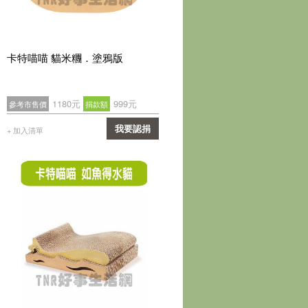
卡特喵喵 貓米糰．塗鴉版
1180元
999元
參考市售價
捐款額
我要認捐
+ 加入清單
確認