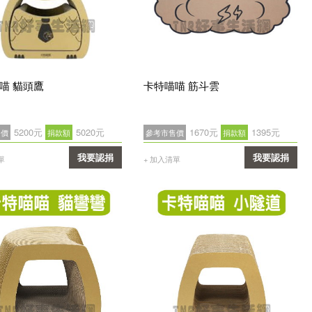
喵 貓頭鷹
卡特喵喵 筋斗雲
5200元
5020元
1670元
1395元
售價
捐款額
參考市售價
捐款額
我要認捐
我要認捐
單
+ 加入清單
確認
確認