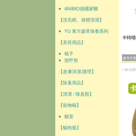
ANIBIO德國家醫
【洗毛精、身體清潔】
YU 東方森草保養系列
卡特喵
【美容用品】
梳子
參考市
指甲剪
+ 加入清
【皮膚清潔/護理】
【除蚤用品】
【清潔 / 除臭類】
【寵物碗】
貓壹
【貓狗籠】