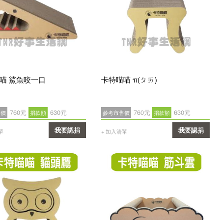
喵 鯊魚咬一口
卡特喵喵 π(ㄆㄞ)
760元
630元
760元
630元
售價
捐款額
參考市售價
捐款額
我要認捐
我要認捐
單
+ 加入清單
確認
確認