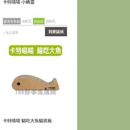
卡特喵喵 小幽靈
495元
399元
參考市售價
捐款額
我要認捐
+ 加入清單
確認
卡特喵喵 貓吃大魚貓抓板