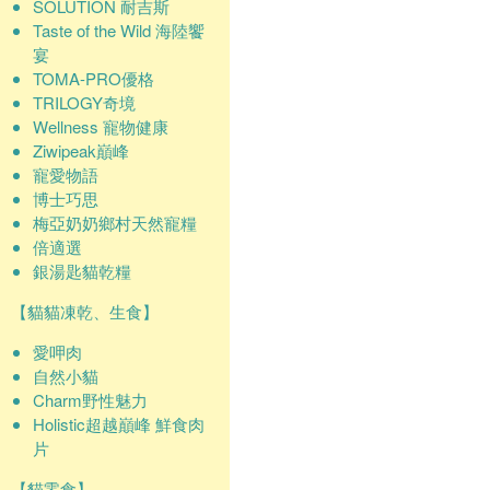
SOLUTION 耐吉斯
Taste of the Wild 海陸饗
宴
TOMA-PRO優格
TRILOGY奇境
Wellness 寵物健康
Ziwipeak巔峰
寵愛物語
博士巧思
梅亞奶奶鄉村天然寵糧
倍適選
銀湯匙貓乾糧
【貓貓凍乾、生食】
愛呷肉
自然小貓
Charm野性魅力
Holistic超越巔峰 鮮食肉
片
【貓零食】