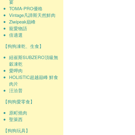
宴
TOMA-PRO優格
Vintage凡諦斯天然鮮肉
Ziwipeak巔峰
寵愛物語
倍適選
【狗狗凍乾、生食】
紐崔斯SUBZERO頂級無
穀凍乾
愛呷肉
HOLISTIC超越巔峰 鮮食
肉片
汪洽普
【狗狗愛零食】
原町燒肉
聖萊西
【狗狗玩具】