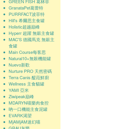
GREEN FISH 葛林菲
GranataPet葛蕾特
PURRFACT波菲特
Hill's 希爾思主食罐
Holistic超越巔峰
Hyperr 超躍 無穀主食罐
MAC'S 德國馬克 無穀主
食罐
Main Course每客思
Natural10+無榖機能罐
Nuevo新歡
Nurture PRO 天然密碼
Terra Canis 醍菈鮮廚
Wellness 主食貓罐
YAMI 亞米
Ziwipeak巔峰
MDARYN喵樂肉食控
吶一口機能主食泥罐
EVARK渴望
MjAMjAM迷幻喵
GRAU灰樂