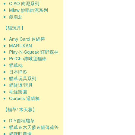
CIAO 肉泥系列
Miaw 妙喵肉泥系列
銀湯匙
【貓玩具】
Amy Carol 逗貓棒
MARUKAN
Play-N-Squeak 狂野森林
PetChu沛啾逗貓棒
貓草枕
日本IRIS
貓草玩具系列
貓隧道/玩具
毛怪樂園
Ourpets 逗貓棒
【貓草/ 木天蓼】
DIY自種貓草
貓草＆木天蓼＆貓薄荷等
貓咪旺農場