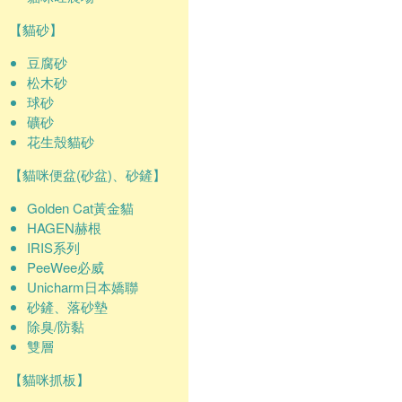
【貓砂】
豆腐砂
松木砂
球砂
礦砂
花生殼貓砂
【貓咪便盆(砂盆)、砂鏟】
Golden Cat黃金貓
HAGEN赫根
IRIS系列
PeeWee必威
Unicharm日本嬌聯
砂鏟、落砂墊
除臭/防黏
雙層
【貓咪抓板】