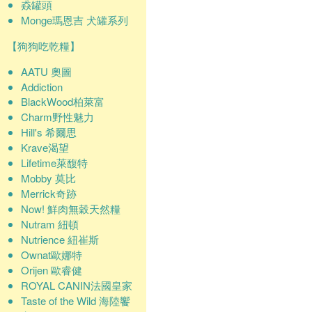
猋罐頭
Monge瑪恩吉 犬罐系列
【狗狗吃乾糧】
AATU 奧圖
Addiction
BlackWood柏萊富
Charm野性魅力
Hill's 希爾思
Krave渴望
Lifetime萊馥特
Mobby 莫比
Merrick奇跡
Now! 鮮肉無穀天然糧
Nutram 紐頓
Nutrience 紐崔斯
Ownat歐娜特
Orijen 歐睿健
ROYAL CANIN法國皇家
Taste of the Wild 海陸饗