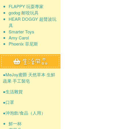
FLAPPY 玩耍專家
godog 耐咬玩具
HEAR DOGGY 超聲波玩
具
Smarter Toys
Amy Carol
Phoenix 菲尼斯
●MeJoy蜜爵 天然草本 生鮮
蔬果 手工製皂
●生活雜貨
●口罩
●沖泡飲/食品（人用）
鮮一杯