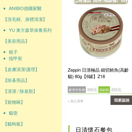
ANIBIO德國家醫
【洗毛精、身體清潔】
YU 東方森草保養系列
【美容用品】
梳子
指甲剪
【皮膚清潔/護理】
Zeppin 日清極品 細切鮪魚(高齡
貓) 80g【6罐】Z18
【除蚤用品】
300元
252元
參考市售價
捐款額
【清潔 / 除臭類】
我要認捐
+ 加入清單
【寵物碗】
確認
貓壹
【貓狗籠】
日清懷石餐包