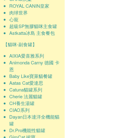
ROYAL CANIN皇家
肉球世界
心寵
超級SP無膠貓咪主食罐
Astkatta冰島 主食餐包
【貓咪-副食罐】
AIXIA愛喜雅系列
Animonda Carny 德國 卡
恩
Baby Like寶萊貓餐罐
Aatas Cat愛達思
Catuna貓罐系列
Cherie 法麗貓罐
CH養生湯罐
CIAO系列
Dayan日本達洋全機能貓
罐
Dr.Pro機能性貓罐
GimCat 竣寶