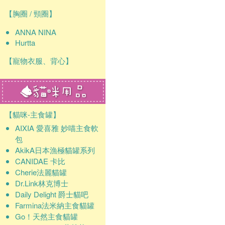
確認
【胸圈 / 頸圈】
ANNA NINA
Hurtta
【寵物衣服、背心】
【貓咪-主食罐】
AIXIA 愛喜雅 妙喵主食軟
包
AkikA日本漁極貓罐系列
CANIDAE 卡比
Cherie法麗貓罐
Dr.Link林克博士
Daily Delight 爵士貓吧
Farmina法米納主食貓罐
Go！天然主食貓罐