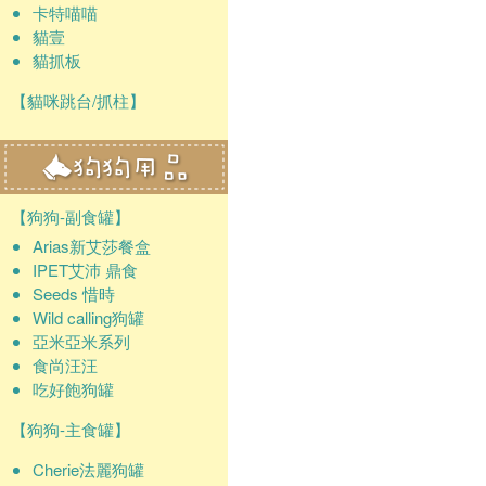
卡特喵喵
貓壹
貓抓板
【貓咪跳台/抓柱】
【狗狗-副食罐】
Arias新艾莎餐盒
IPET艾沛 鼎食
Seeds 惜時
Wild calling狗罐
亞米亞米系列
食尚汪汪
吃好飽狗罐
【狗狗-主食罐】
Cherie法麗狗罐