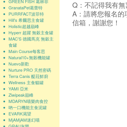
GREEN FISH 葛林菲
Q：不記得我有無
GranataPet葛蕾特
A：請將您報名的
PURRFACT波菲特
Hill's 希爾思主食罐
信箱，謝謝您！
Holistic超越巔峰
Hyperr 超躍 無穀主食罐
MAC'S 德國馬克 無穀主
食罐
Main Course每客思
Natural10+無榖機能罐
Nuevo新歡
Nurture PRO 天然密碼
Terra Canis 醍菈鮮廚
Wellness 主食貓罐
YAMI 亞米
Ziwipeak巔峰
MDARYN喵樂肉食控
吶一口機能主食泥罐
EVARK渴望
MjAMjAM迷幻喵
GRAU灰樂