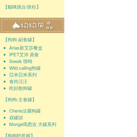
【貓咪跳台/抓柱】
【狗狗-副食罐】
Arias新艾莎餐盒
IPET艾沛 鼎食
Seeds 惜時
Wild calling狗罐
亞米亞米系列
食尚汪汪
吃好飽狗罐
【狗狗-主食罐】
Cherie法麗狗罐
猋罐頭
Monge瑪恩吉 犬罐系列
【狗狗吃乾糧】