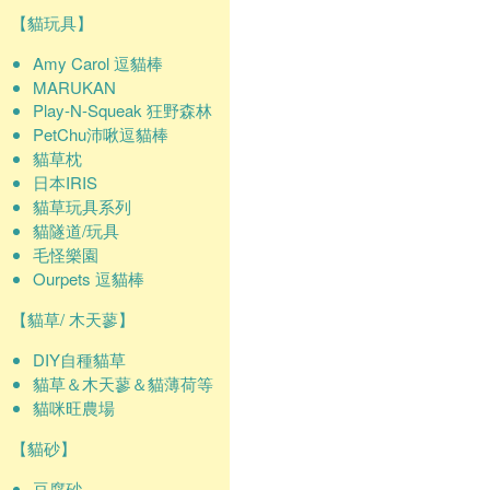
【貓玩具】
Amy Carol 逗貓棒
MARUKAN
Play-N-Squeak 狂野森林
PetChu沛啾逗貓棒
貓草枕
日本IRIS
貓草玩具系列
貓隧道/玩具
毛怪樂園
Ourpets 逗貓棒
【貓草/ 木天蓼】
DIY自種貓草
貓草＆木天蓼＆貓薄荷等
貓咪旺農場
【貓砂】
豆腐砂