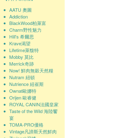
AATU 奧圖
Addiction
BlackWood柏萊富
Charm野性魅力
Hill's 希爾思
Krave渴望
Lifetime萊馥特
Mobby 莫比
Merrick奇跡
Now! 鮮肉無穀天然糧
Nutram 紐頓
Nutrience 紐崔斯
Ownat歐娜特
Orijen 歐睿健
ROYAL CANIN法國皇家
Taste of the Wild 海陸饗
宴
TOMA-PRO優格
Vintage凡諦斯天然鮮肉