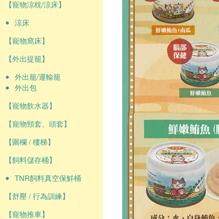
【寵物涼枕/涼床】
涼床
【寵物窩床】
【外出提籠】
外出籠/運輸籠
外出包
【寵物飲水器】
【寵物頸套、頭套】
【圍欄 / 樓梯】
【飼料儲存桶】
TNR飼料真空保鮮桶
【舒壓 / 行為訓練】
【寵物推車】