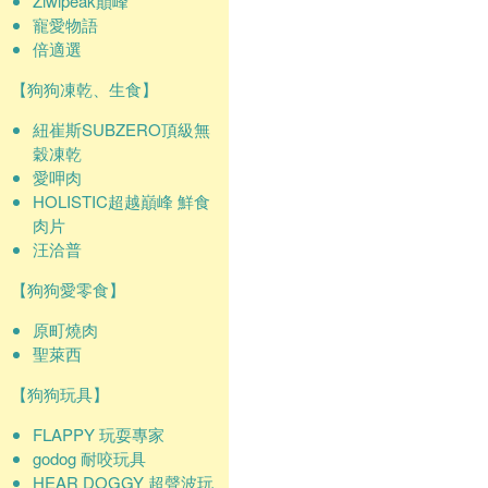
Ziwipeak巔峰
寵愛物語
倍適選
【狗狗凍乾、生食】
紐崔斯SUBZERO頂級無
穀凍乾
愛呷肉
HOLISTIC超越巔峰 鮮食
肉片
汪洽普
【狗狗愛零食】
原町燒肉
聖萊西
【狗狗玩具】
FLAPPY 玩耍專家
godog 耐咬玩具
HEAR DOGGY 超聲波玩