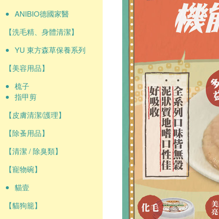
ANIBIO德國家醫
【洗毛精、身體清潔】
YU 東方森草保養系列
【美容用品】
梳子
指甲剪
【皮膚清潔/護理】
【除蚤用品】
【清潔 / 除臭類】
【寵物碗】
貓壹
【貓狗籠】