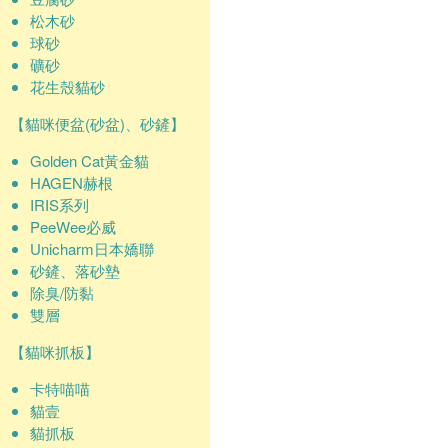
松木砂
球砂
礦砂
花生殼貓砂
【貓咪便盆(砂盆)、砂鏟】
Golden Cat黃金貓
HAGEN赫根
IRIS系列
PeeWee必威
Unicharm日本嬌聯
砂鏟、落砂墊
除臭/防黏
雙層
【貓咪抓板】
卡特喵喵
貓壹
貓抓板