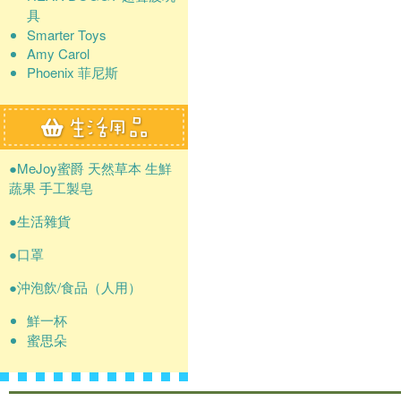
具
Smarter Toys
Amy Carol
Phoenix 菲尼斯
●MeJoy蜜爵 天然草本 生鮮
蔬果 手工製皂
●生活雜貨
●口罩
●沖泡飲/食品（人用）
鮮一杯
蜜思朵