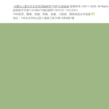
社團法人臺北市支持流浪貓絕育(TNR)計劃協會
版權所有 ©2011-2026. All Rights 
衛部救字字第1141364713號(期間115/01/01-115/12/31)
TNR節育、醫療、助罐、對帳、收據、小額捐、贊助或是合作提案
地址：105台北市松山區八德路三段74巷13弄8號1樓