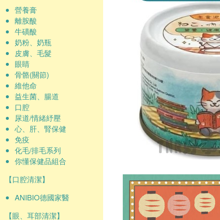
營養膏
離胺酸
牛磺酸
奶粉、奶瓶
皮膚、毛髮
眼睛
骨骼(關節)
維他命
益生菌、腸道
口腔
尿道/情緒紓壓
心、肝、腎保健
免疫
化毛/排毛系列
你懂保健品組合
【口腔清潔】
ANIBIO德國家醫
【眼、耳部清潔】