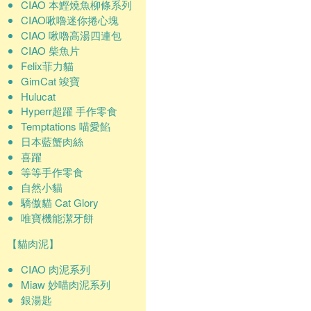
CIAO 本鰹燒魚柳條系列
CIAO啾嚕迷你捲心塊
CIAO 啾嚕高湯四連包
CIAO 柴魚片
Felix菲力貓
GimCat 竣寶
Hulucat
Hyperr超躍 手作零食
Temptations 喵愛餡
日本藍蟹肉絲
喜躍
等等手作零食
自然小貓
驕傲貓 Cat Glory
唯寶機能潔牙餅
【貓肉泥】
CIAO 肉泥系列
Miaw 妙喵肉泥系列
銀湯匙