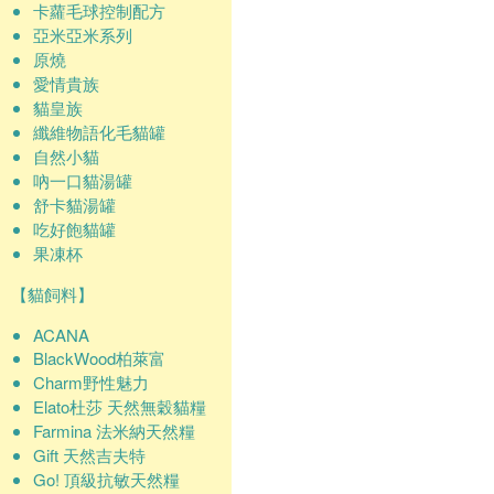
卡蘿毛球控制配方
亞米亞米系列
原燒
愛情貴族
貓皇族
纖維物語化毛貓罐
自然小貓
吶一口貓湯罐
舒卡貓湯罐
吃好飽貓罐
果凍杯
【貓飼料】
ACANA
BlackWood柏萊富
Charm野性魅力
Elato杜莎 天然無穀貓糧
Farmina 法米納天然糧
Gift 天然吉夫特
Go! 頂級抗敏天然糧