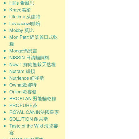
Hill's 希爾思
Krave渴望
Lifetime 萊馥特
Loveabowl囍碗
Mobby 莫比
Mon Petit 貓倍麗日式乾
糧
Monge瑪恩吉
NISSIN 日清貓飼料
Now！鮮肉無穀天然糧
Nutram 紐頓
Nutrience 紐崔斯
Ownat歐娜特
Orijen 歐睿健
PROPLAN 冠能貓乾糧
PROPURE猋
ROYAL CANIN法國皇家
SOLUTION 耐吉斯
Taste of the Wild 海陸饗
宴