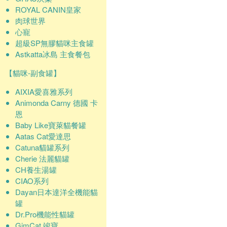
ROYAL CANIN皇家
肉球世界
心寵
超級SP無膠貓咪主食罐
Astkatta冰島 主食餐包
【貓咪-副食罐】
AIXIA愛喜雅系列
Animonda Carny 德國 卡
恩
Baby Like寶萊貓餐罐
Aatas Cat愛達思
Catuna貓罐系列
Cherie 法麗貓罐
CH養生湯罐
CIAO系列
Dayan日本達洋全機能貓
罐
Dr.Pro機能性貓罐
GimCat 竣寶