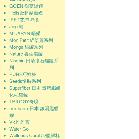
GOEN 御宴湯罐
Holistic超越巔峰
IPET艾沛 鼎食
Jing 靖
M'DARYN 喵樂
Mon Petit 貓倍麗系列
Monge 貓罐系列
Nature 養生湯罐
Nisshin 日清懷石貓罐系
列
PURE巧鮮杯
Seeds惜時系列
Superfiber 日本 激密纖維
化毛貓罐
TRILOGY奇境
unicharm 日本 銀湯匙貓
罐
Vichi 維齊
Water Go
Wellness CoreDD寵鮮杯