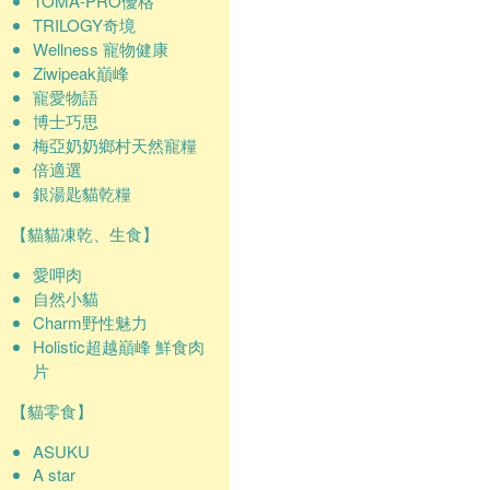
TOMA-PRO優格
TRILOGY奇境
Wellness 寵物健康
Ziwipeak巔峰
寵愛物語
博士巧思
梅亞奶奶鄉村天然寵糧
倍適選
銀湯匙貓乾糧
【貓貓凍乾、生食】
愛呷肉
自然小貓
Charm野性魅力
Holistic超越巔峰 鮮食肉
片
【貓零食】
ASUKU
A star