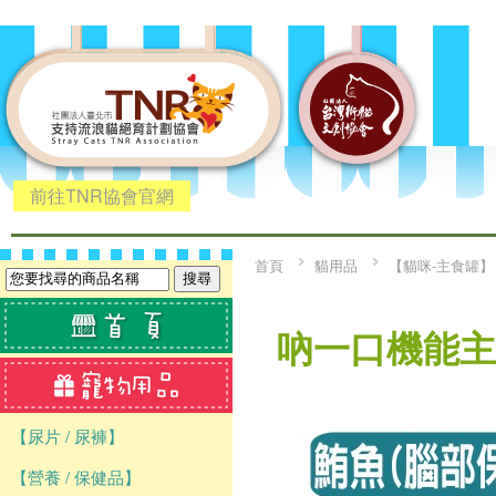
前往TNR協會官網
首頁
貓用品
【貓咪-主食罐】
吶一口機能主食
【尿片 / 尿褲】
【營養 / 保健品】