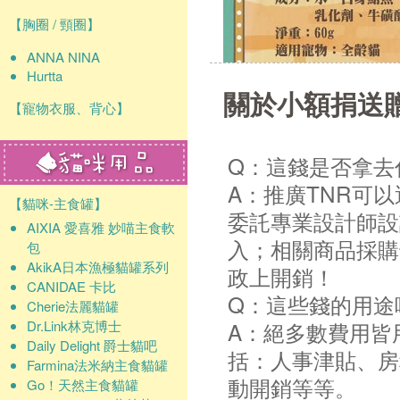
【胸圈 / 頸圈】
ANNA NINA
Hurtta
關於小額捐送
【寵物衣服、背心】
Q：這錢是否拿去
A：推廣TNR可
【貓咪-主食罐】
委託專業設計師設
AIXIA 愛喜雅 妙喵主食軟
入；相關商品採購
包
AkikA日本漁極貓罐系列
政上開銷！
CANIDAE 卡比
Q：這些錢的用途
Cherie法麗貓罐
Dr.Link林克博士
A：絕多數費用皆
Daily Delight 爵士貓吧
括：人事津貼、房
Farmina法米納主食貓罐
動開銷等等。
Go！天然主食貓罐