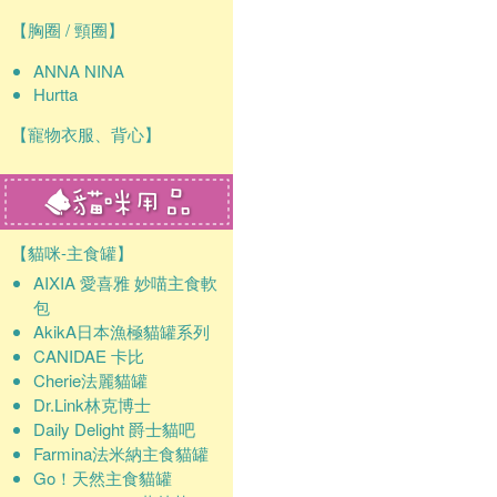
【胸圈 / 頸圈】
ANNA NINA
Hurtta
【寵物衣服、背心】
【貓咪-主食罐】
AIXIA 愛喜雅 妙喵主食軟
包
AkikA日本漁極貓罐系列
CANIDAE 卡比
Cherie法麗貓罐
Dr.Link林克博士
Daily Delight 爵士貓吧
Farmina法米納主食貓罐
Go！天然主食貓罐