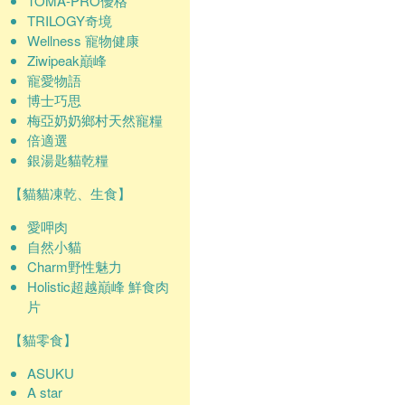
TOMA-PRO優格
TRILOGY奇境
Wellness 寵物健康
Ziwipeak巔峰
寵愛物語
博士巧思
梅亞奶奶鄉村天然寵糧
倍適選
銀湯匙貓乾糧
【貓貓凍乾、生食】
愛呷肉
自然小貓
Charm野性魅力
Holistic超越巔峰 鮮食肉
片
【貓零食】
ASUKU
A star