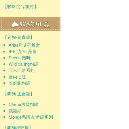
【貓咪跳台/抓柱】
【狗狗-副食罐】
Arias新艾莎餐盒
IPET艾沛 鼎食
Seeds 惜時
Wild calling狗罐
亞米亞米系列
食尚汪汪
吃好飽狗罐
【狗狗-主食罐】
Cherie法麗狗罐
猋罐頭
Monge瑪恩吉 犬罐系列
【狗狗吃乾糧】