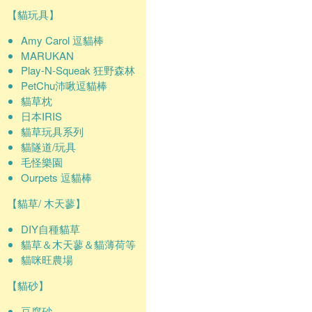
【貓玩具】
Amy Carol 逗貓棒
MARUKAN
Play-N-Squeak 狂野森林
PetChu沛啾逗貓棒
貓草枕
日本IRIS
貓草玩具系列
貓隧道/玩具
毛怪樂園
Ourpets 逗貓棒
【貓草/ 木天蓼】
DIY自種貓草
貓草＆木天蓼＆貓薄荷等
貓咪旺農場
【貓砂】
豆腐砂