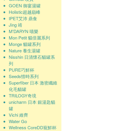
GOEN 御宴湯罐
Holistic超越巔峰
IPET艾沛 鼎食
Jing 靖
M'DARYN 喵樂
Mon Petit 貓倍麗系列
Monge 貓罐系列
Nature 養生湯罐
Nisshin 日清懷石貓罐系
列
PURE巧鮮杯
Seeds惜時系列
Superfiber 日本 激密纖維
化毛貓罐
TRILOGY奇境
unicharm 日本 銀湯匙貓
罐
Vichi 維齊
Water Go
Wellness CoreDD寵鮮杯