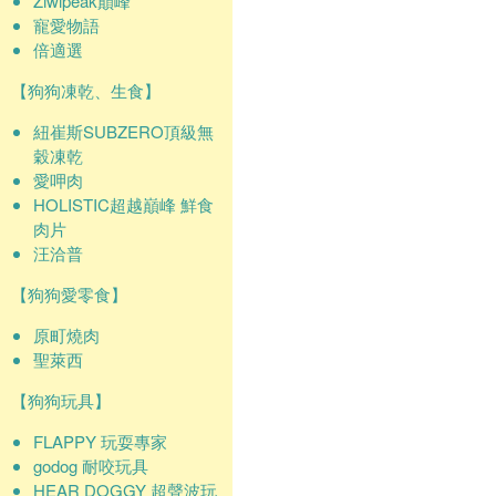
Ziwipeak巔峰
寵愛物語
倍適選
【狗狗凍乾、生食】
紐崔斯SUBZERO頂級無
穀凍乾
愛呷肉
HOLISTIC超越巔峰 鮮食
肉片
汪洽普
【狗狗愛零食】
原町燒肉
聖萊西
【狗狗玩具】
FLAPPY 玩耍專家
godog 耐咬玩具
HEAR DOGGY 超聲波玩