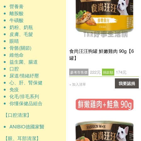
營養膏
離胺酸
牛磺酸
奶粉、奶瓶
皮膚、毛髮
眼睛
骨骼(關節)
食尚汪汪狗罐 鮮嫩雞肉 90g【6
維他命
罐】
益生菌、腸道
口腔
222元
174元
參考市售價
捐款額
尿道/情緒紓壓
心、肝、腎保健
我要認捐
+ 加入清單
免疫
確認
化毛/排毛系列
你懂保健品組合
【口腔清潔】
ANIBIO德國家醫
【眼、耳部清潔】