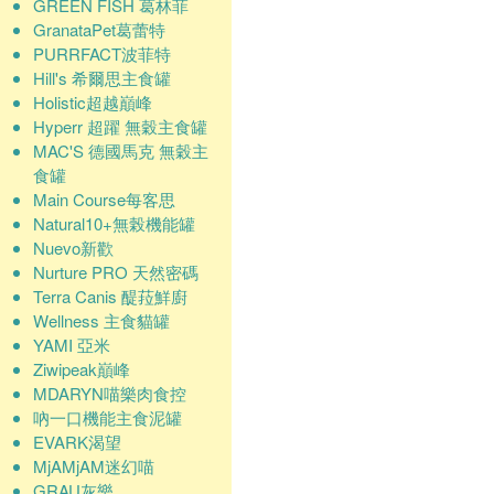
GREEN FISH 葛林菲
GranataPet葛蕾特
PURRFACT波菲特
Hill's 希爾思主食罐
Holistic超越巔峰
Hyperr 超躍 無穀主食罐
MAC'S 德國馬克 無穀主
食罐
Main Course每客思
Natural10+無榖機能罐
Nuevo新歡
Nurture PRO 天然密碼
Terra Canis 醍菈鮮廚
Wellness 主食貓罐
YAMI 亞米
Ziwipeak巔峰
MDARYN喵樂肉食控
吶一口機能主食泥罐
EVARK渴望
MjAMjAM迷幻喵
GRAU灰樂