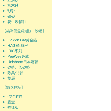
松木砂
球砂
礦砂
花生殼貓砂
【貓咪便盆(砂盆)、砂鏟】
Golden Cat黃金貓
HAGEN赫根
IRIS系列
PeeWee必威
Unicharm日本嬌聯
砂鏟、落砂墊
除臭/防黏
雙層
【貓咪抓板】
卡特喵喵
貓壹
貓抓板