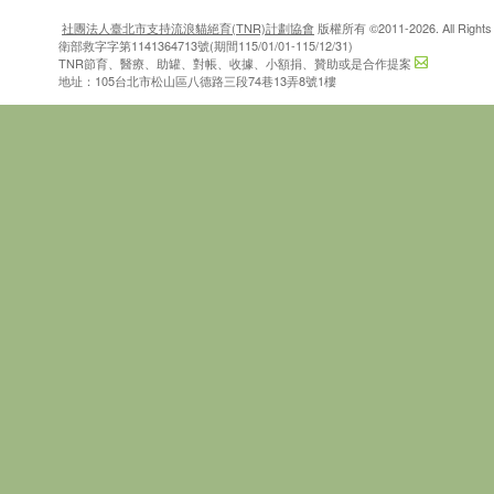
社團法人臺北市支持流浪貓絕育(TNR)計劃協會
版權所有 ©2011-2026. All Rights 
衛部救字字第1141364713號(期間115/01/01-115/12/31)
TNR節育、醫療、助罐、對帳、收據、小額捐、贊助或是合作提案
地址：105台北市松山區八德路三段74巷13弄8號1樓