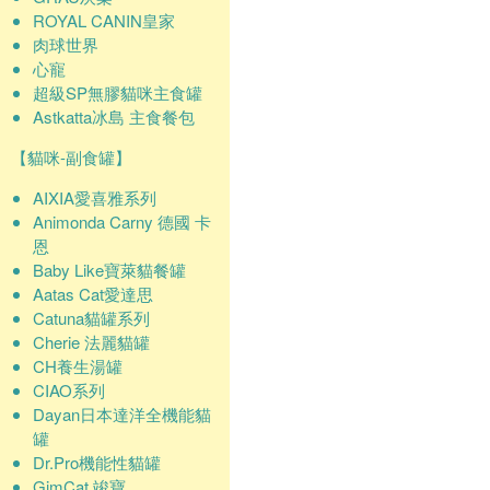
ROYAL CANIN皇家
肉球世界
心寵
超級SP無膠貓咪主食罐
Astkatta冰島 主食餐包
【貓咪-副食罐】
AIXIA愛喜雅系列
Animonda Carny 德國 卡
恩
Baby Like寶萊貓餐罐
Aatas Cat愛達思
Catuna貓罐系列
Cherie 法麗貓罐
CH養生湯罐
CIAO系列
Dayan日本達洋全機能貓
罐
Dr.Pro機能性貓罐
GimCat 竣寶