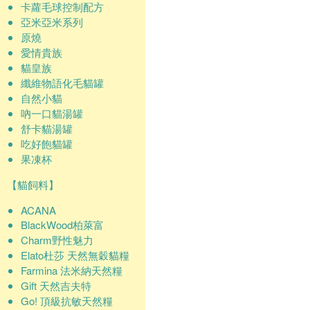
卡蘿毛球控制配方
亞米亞米系列
原燒
愛情貴族
貓皇族
纖維物語化毛貓罐
自然小貓
吶一口貓湯罐
舒卡貓湯罐
吃好飽貓罐
果凍杯
【貓飼料】
ACANA
BlackWood柏萊富
Charm野性魅力
Elato杜莎 天然無穀貓糧
Farmina 法米納天然糧
Gift 天然吉夫特
Go! 頂級抗敏天然糧