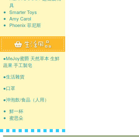
具
Smarter Toys
Amy Carol
Phoenix 菲尼斯
●MeJoy蜜爵 天然草本 生鮮
蔬果 手工製皂
●生活雜貨
●口罩
●沖泡飲/食品（人用）
鮮一杯
蜜思朵