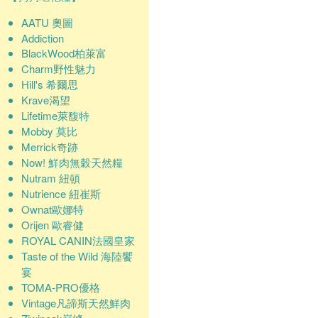
AATU 奧圖
Addiction
BlackWood柏萊富
Charm野性魅力
Hill's 希爾思
Krave渴望
Lifetime萊馥特
Mobby 莫比
Merrick奇跡
Now! 鮮肉無穀天然糧
Nutram 紐頓
Nutrience 紐崔斯
Ownat歐娜特
Orijen 歐睿健
ROYAL CANIN法國皇家
Taste of the Wild 海陸饗
宴
TOMA-PRO優格
Vintage凡諦斯天然鮮肉