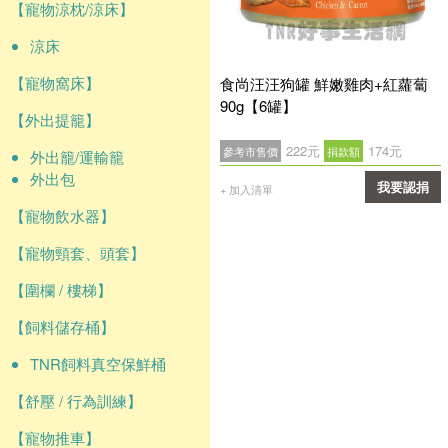
【寵物涼枕/涼床】
涼床
【寵物窩床】
食尚汪汪狗罐 鮮嫩雞肉+紅蘿蔔
90g【6罐】
【外出提籠】
222元
174元
參考市售價
捐款額
外出籠/運輸籠
外出包
我要認捐
+ 加入清單
【寵物飲水器】
確認
【寵物頸套、頭套】
【圍欄 / 樓梯】
【飼料儲存桶】
TNR飼料真空保鮮桶
【舒壓 / 行為訓練】
【寵物推車】