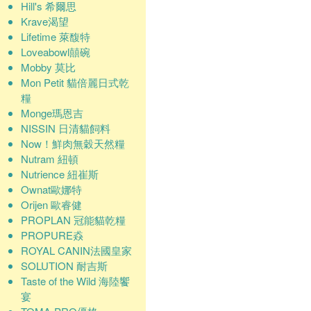
Hill's 希爾思
Krave渴望
Lifetime 萊馥特
Loveabowl囍碗
Mobby 莫比
Mon Petit 貓倍麗日式乾
糧
Monge瑪恩吉
NISSIN 日清貓飼料
Now！鮮肉無穀天然糧
Nutram 紐頓
Nutrience 紐崔斯
Ownat歐娜特
Orijen 歐睿健
PROPLAN 冠能貓乾糧
PROPURE猋
ROYAL CANIN法國皇家
SOLUTION 耐吉斯
Taste of the Wild 海陸饗
宴