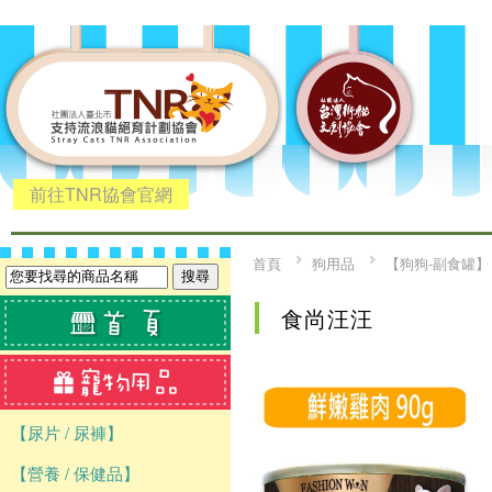
前往TNR協會官網
首頁
狗用品
【狗狗-副食罐】
食尚汪汪
【尿片 / 尿褲】
【營養 / 保健品】