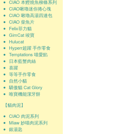
CIAO 本鰹燒魚柳條系列
CIAO啾嚕迷你捲心塊
CIAO 啾嚕高湯四連包
CIAO 柴魚片
Felix菲力貓
GimCat 竣寶
Hulucat
Hyperr超躍 手作零食
Temptations 喵愛餡
日本藍蟹肉絲
喜躍
等等手作零食
自然小貓
驕傲貓 Cat Glory
唯寶機能潔牙餅
【貓肉泥】
CIAO 肉泥系列
Miaw 妙喵肉泥系列
銀湯匙