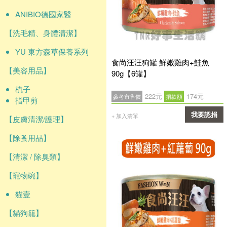
ANIBIO德國家醫
【洗毛精、身體清潔】
YU 東方森草保養系列
食尚汪汪狗罐 鮮嫩雞肉+鮭魚
【美容用品】
90g【6罐】
梳子
222元
174元
參考市售價
捐款額
指甲剪
我要認捐
+ 加入清單
【皮膚清潔/護理】
確認
【除蚤用品】
【清潔 / 除臭類】
【寵物碗】
貓壹
【貓狗籠】