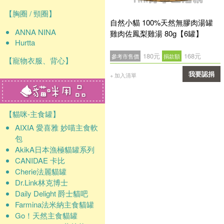
【胸圈 / 頸圈】
自然小貓 100%天然無膠肉湯罐
ANNA NINA
雞肉佐鳳梨雞湯 80g【6罐】
Hurtta
180元
168元
參考市售價
捐款額
【寵物衣服、背心】
我要認捐
+ 加入清單
確認
【貓咪-主食罐】
AIXIA 愛喜雅 妙喵主食軟
包
AkikA日本漁極貓罐系列
CANIDAE 卡比
Cherie法麗貓罐
Dr.Link林克博士
Daily Delight 爵士貓吧
Farmina法米納主食貓罐
Go！天然主食貓罐