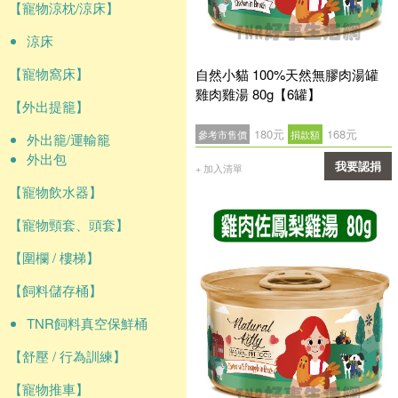
【寵物涼枕/涼床】
涼床
【寵物窩床】
自然小貓 100%天然無膠肉湯罐
雞肉雞湯 80g【6罐】
【外出提籠】
180元
168元
參考市售價
捐款額
外出籠/運輸籠
外出包
我要認捐
+ 加入清單
【寵物飲水器】
確認
【寵物頸套、頭套】
【圍欄 / 樓梯】
【飼料儲存桶】
TNR飼料真空保鮮桶
【舒壓 / 行為訓練】
【寵物推車】