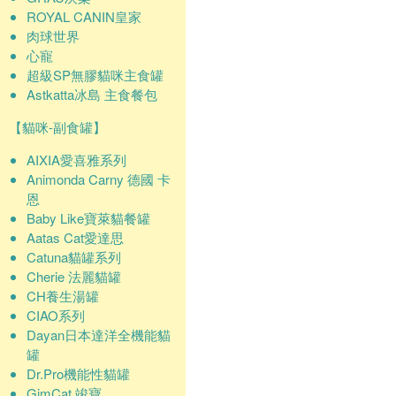
ROYAL CANIN皇家
肉球世界
心寵
超級SP無膠貓咪主食罐
Astkatta冰島 主食餐包
【貓咪-副食罐】
AIXIA愛喜雅系列
Animonda Carny 德國 卡
恩
Baby Like寶萊貓餐罐
Aatas Cat愛達思
Catuna貓罐系列
Cherie 法麗貓罐
CH養生湯罐
CIAO系列
Dayan日本達洋全機能貓
罐
Dr.Pro機能性貓罐
GimCat 竣寶