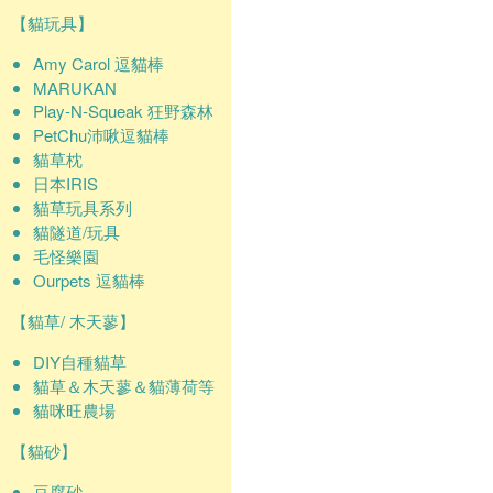
【貓玩具】
Amy Carol 逗貓棒
MARUKAN
Play-N-Squeak 狂野森林
PetChu沛啾逗貓棒
貓草枕
日本IRIS
貓草玩具系列
貓隧道/玩具
毛怪樂園
Ourpets 逗貓棒
【貓草/ 木天蓼】
DIY自種貓草
貓草＆木天蓼＆貓薄荷等
貓咪旺農場
【貓砂】
豆腐砂