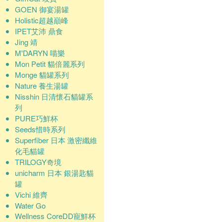
GOEN 御宴湯罐
Holistic超越巔峰
IPET艾沛 鼎食
Jing 靖
M'DARYN 喵樂
Mon Petit 貓倍麗系列
Monge 貓罐系列
Nature 養生湯罐
Nisshin 日清懷石貓罐系
列
PURE巧鮮杯
Seeds惜時系列
Superfiber 日本 激密纖維
化毛貓罐
TRILOGY奇境
unicharm 日本 銀湯匙貓
罐
Vichi 維齊
Water Go
Wellness CoreDD寵鮮杯