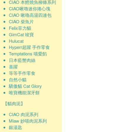
CIAO 本鰹燒魚柳條系列
CIAO啾嚕迷你捲心塊
CIAO 啾嚕高湯四連包
CIAO 柴魚片
Felix菲力貓
GimCat 竣寶
Hulucat
Hyperr超躍 手作零食
Temptations 喵愛餡
日本藍蟹肉絲
喜躍
等等手作零食
自然小貓
驕傲貓 Cat Glory
唯寶機能潔牙餅
【貓肉泥】
CIAO 肉泥系列
Miaw 妙喵肉泥系列
銀湯匙