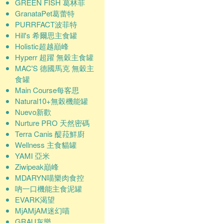
GREEN FISH 葛林菲
GranataPet葛蕾特
PURRFACT波菲特
Hill's 希爾思主食罐
Holistic超越巔峰
Hyperr 超躍 無穀主食罐
MAC'S 德國馬克 無穀主
食罐
Main Course每客思
Natural10+無榖機能罐
Nuevo新歡
Nurture PRO 天然密碼
Terra Canis 醍菈鮮廚
Wellness 主食貓罐
YAMI 亞米
Ziwipeak巔峰
MDARYN喵樂肉食控
吶一口機能主食泥罐
EVARK渴望
MjAMjAM迷幻喵
GRAU灰樂