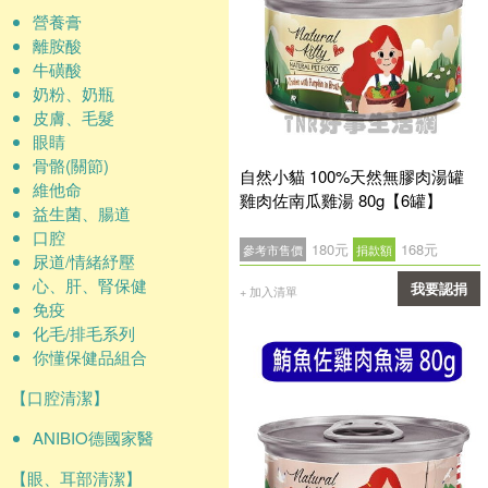
營養膏
離胺酸
牛磺酸
奶粉、奶瓶
皮膚、毛髮
眼睛
骨骼(關節)
自然小貓 100%天然無膠肉湯罐
維他命
雞肉佐南瓜雞湯 80g【6罐】
益生菌、腸道
口腔
180元
168元
參考市售價
捐款額
尿道/情緒紓壓
心、肝、腎保健
我要認捐
+ 加入清單
免疫
確認
化毛/排毛系列
你懂保健品組合
【口腔清潔】
ANIBIO德國家醫
【眼、耳部清潔】