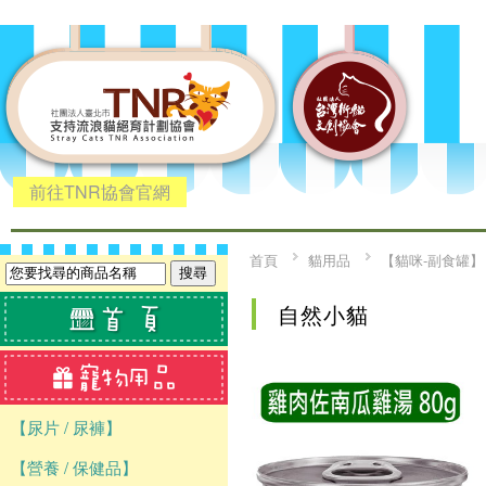
前往TNR協會官網
首頁
貓用品
【貓咪-副食罐】
自然小貓
【尿片 / 尿褲】
【營養 / 保健品】