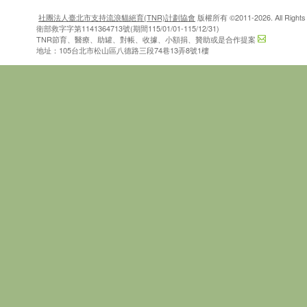
社團法人臺北市支持流浪貓絕育(TNR)計劃協會
版權所有 ©2011-2026. All Rights 
衛部救字字第1141364713號(期間115/01/01-115/12/31)
TNR節育、醫療、助罐、對帳、收據、小額捐、贊助或是合作提案
地址：105台北市松山區八德路三段74巷13弄8號1樓