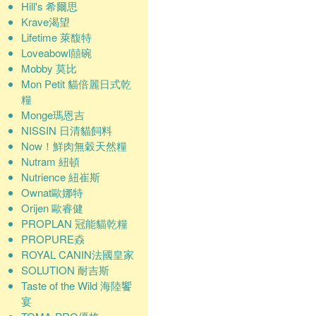
Hill's 希爾思
Krave渴望
Lifetime 萊馥特
Loveabowl囍碗
Mobby 莫比
Mon Petit 貓倍麗日式乾
糧
Monge瑪恩吉
NISSIN 日清貓飼料
Now！鮮肉無穀天然糧
Nutram 紐頓
Nutrience 紐崔斯
Ownat歐娜特
Orijen 歐睿健
PROPLAN 冠能貓乾糧
PROPURE猋
ROYAL CANIN法國皇家
SOLUTION 耐吉斯
Taste of the Wild 海陸饗
宴