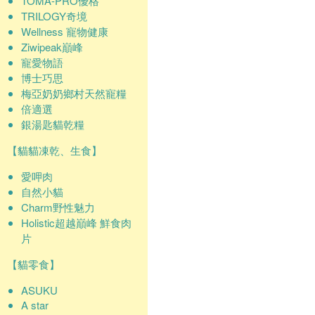
TOMA-PRO優格
TRILOGY奇境
Wellness 寵物健康
Ziwipeak巔峰
寵愛物語
博士巧思
梅亞奶奶鄉村天然寵糧
倍適選
銀湯匙貓乾糧
【貓貓凍乾、生食】
愛呷肉
自然小貓
Charm野性魅力
Holistic超越巔峰 鮮食肉
片
【貓零食】
ASUKU
A star