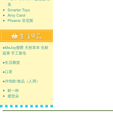
具
Smarter Toys
Amy Carol
Phoenix 菲尼斯
●MeJoy蜜爵 天然草本 生鮮
蔬果 手工製皂
●生活雜貨
●口罩
●沖泡飲/食品（人用）
鮮一杯
蜜思朵