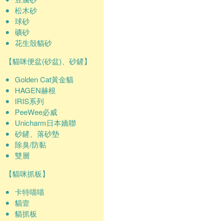
松木砂
球砂
礦砂
花生殼貓砂
【貓咪便盆(砂盆)、砂鏟】
Golden Cat黃金貓
HAGEN赫根
IRIS系列
PeeWee必威
Unicharm日本嬌聯
砂鏟、落砂墊
除臭/防黏
雙層
【貓咪抓板】
卡特喵喵
貓壹
貓抓板