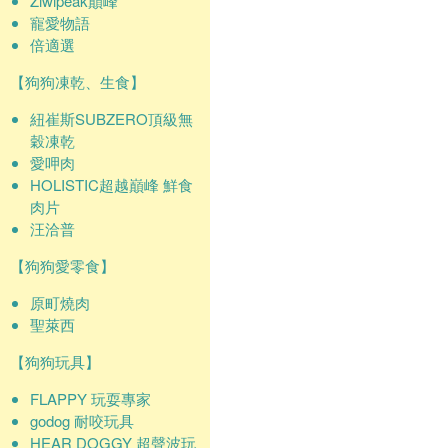
Ziwipeak巔峰
寵愛物語
倍適選
【狗狗凍乾、生食】
紐崔斯SUBZERO頂級無
穀凍乾
愛呷肉
HOLISTIC超越巔峰 鮮食
肉片
汪洽普
【狗狗愛零食】
原町燒肉
聖萊西
【狗狗玩具】
FLAPPY 玩耍專家
godog 耐咬玩具
HEAR DOGGY 超聲波玩