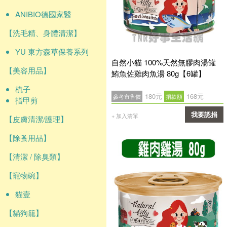
ANIBIO德國家醫
【洗毛精、身體清潔】
YU 東方森草保養系列
自然小貓 100%天然無膠肉湯罐
【美容用品】
鮪魚佐雞肉魚湯 80g【6罐】
梳子
180元
168元
參考市售價
捐款額
指甲剪
我要認捐
+ 加入清單
【皮膚清潔/護理】
確認
【除蚤用品】
【清潔 / 除臭類】
【寵物碗】
貓壹
【貓狗籠】