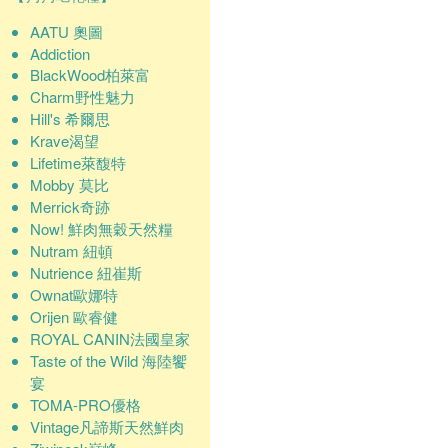
AATU 奧圖
Addiction
BlackWood柏萊富
Charm野性魅力
Hill's 希爾思
Krave渴望
Lifetime萊馥特
Mobby 莫比
Merrick奇跡
Now! 鮮肉無穀天然糧
Nutram 紐頓
Nutrience 紐崔斯
Ownat歐娜特
Orijen 歐睿健
ROYAL CANIN法國皇家
Taste of the Wild 海陸饗
宴
TOMA-PRO優格
Vintage凡諦斯天然鮮肉