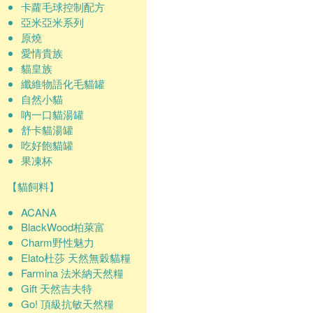
卡蘿毛球控制配方
亞米亞米系列
原燒
愛情貴族
貓皇族
纖維物語化毛貓罐
自然小貓
吶一口貓湯罐
舒卡貓湯罐
吃好飽貓罐
果凍杯
【貓飼料】
ACANA
BlackWood柏萊富
Charm野性魅力
Elato杜莎 天然無穀貓糧
Farmina 法米納天然糧
Gift 天然吉夫特
Go! 頂級抗敏天然糧