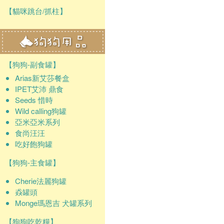
【貓咪跳台/抓柱】
【狗狗-副食罐】
Arias新艾莎餐盒
IPET艾沛 鼎食
Seeds 惜時
Wild calling狗罐
亞米亞米系列
食尚汪汪
吃好飽狗罐
【狗狗-主食罐】
Cherie法麗狗罐
猋罐頭
Monge瑪恩吉 犬罐系列
【狗狗吃乾糧】