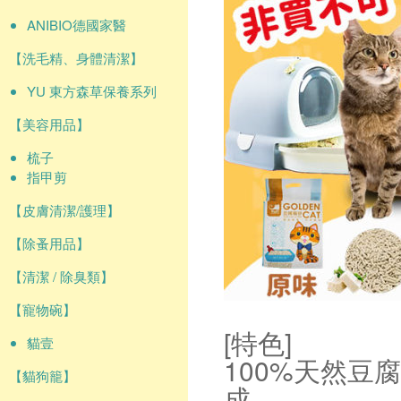
ANIBIO德國家醫
【洗毛精、身體清潔】
YU 東方森草保養系列
【美容用品】
梳子
指甲剪
【皮膚清潔/護理】
【除蚤用品】
【清潔 / 除臭類】
【寵物碗】
[特色]
貓壹
100%天然
【貓狗籠】
成