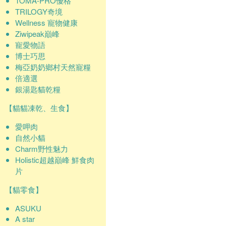
TOMA-PRO優格
TRILOGY奇境
Wellness 寵物健康
Ziwipeak巔峰
寵愛物語
博士巧思
梅亞奶奶鄉村天然寵糧
倍適選
銀湯匙貓乾糧
【貓貓凍乾、生食】
愛呷肉
自然小貓
Charm野性魅力
Holistic超越巔峰 鮮食肉
片
【貓零食】
ASUKU
A star