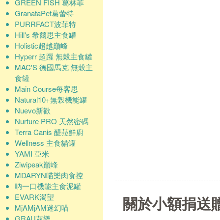
GREEN FISH 葛林菲
GranataPet葛蕾特
PURRFACT波菲特
Hill's 希爾思主食罐
Holistic超越巔峰
Hyperr 超躍 無穀主食罐
MAC'S 德國馬克 無穀主
食罐
Main Course每客思
Natural10+無榖機能罐
Nuevo新歡
Nurture PRO 天然密碼
Terra Canis 醍菈鮮廚
Wellness 主食貓罐
YAMI 亞米
Ziwipeak巔峰
MDARYN喵樂肉食控
吶一口機能主食泥罐
EVARK渴望
關於小額捐送
MjAMjAM迷幻喵
GRAU灰樂