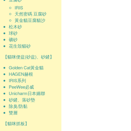
IRIS
天然密碼 豆腐砂
黃金貓豆腐貓沙
松木砂
球砂
礦砂
花生殼貓砂
【貓咪便盆(砂盆)、砂鏟】
Golden Cat黃金貓
HAGEN赫根
IRIS系列
PeeWee必威
Unicharm日本嬌聯
砂鏟、落砂墊
除臭/防黏
雙層
【貓咪抓板】