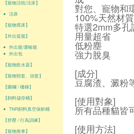
【寵物涼枕/涼床】
對您、寵物和
涼床
100%天然材質
特選2mm多孔
【寵物窩床】
用量超省
【外出提籠】
低粉塵
外出籠/運輸籠
強力脫臭
外出包
【寵物飲水器】
[成分]
【寵物頸套、頭套】
豆腐渣、澱粉
【圍欄 / 樓梯】
【飼料儲存桶】
[使用對象]
所有品種貓皆
TNR飼料真空保鮮桶
【舒壓 / 行為訓練】
[使用方法]
【寵物推車】