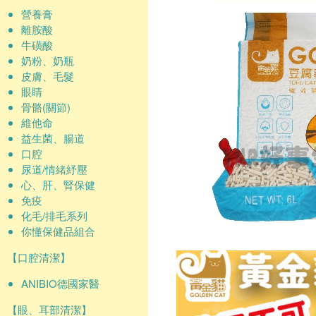
營養膏
離胺酸
牛磺酸
奶粉、奶瓶
皮膚、毛髮
眼睛
骨骼(關節)
維他命
益生菌、腸道
口腔
尿道/情緒紓壓
心、肝、腎保健
免疫
化毛/排毛系列
你懂保健品組合
【口腔清潔】
ANIBIO德國家醫
【眼、耳部清潔】