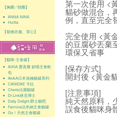
第一次使用 <
【胸圈 / 頸圈】
貓砂做混合，再
ANNA NINA
例，直至完全
Hurtta
【寵物衣服、背心】
完全使用 <黃
的豆腐砂丟棄
環保又省事
【貓咪-主食罐】
[保存方式]
AIXIA 愛喜雅 妙喵主食軟
包
開封後 <黃金
AkikA日本漁極貓罐系列
CANIDAE 卡比
Cherie法麗貓罐
[注意事項]
Dr.Link林克博士
純天然原料，
Daily Delight 爵士貓吧
誤食後貓咪身
Farmina法米納主食貓罐
Go！天然主食貓罐