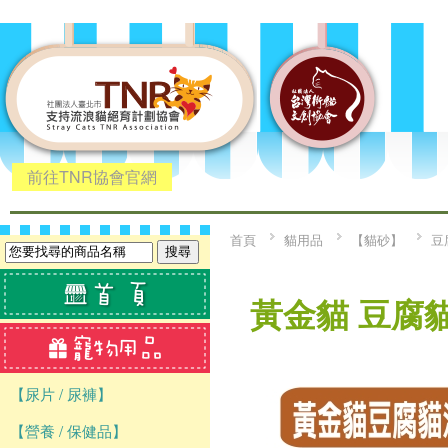
前往TNR協會官網
首頁
貓用品
【貓砂】
豆
黃金貓 豆腐貓
【尿片 / 尿褲】
【營養 / 保健品】