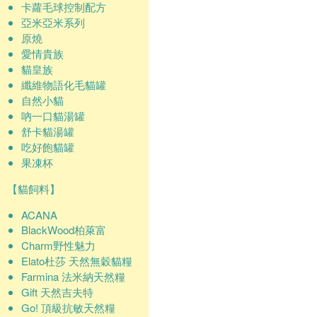
卡蘿毛球控制配方
亞米亞米系列
原燒
愛情貴族
貓皇族
纖維物語化毛貓罐
自然小貓
吶一口貓湯罐
舒卡貓湯罐
吃好飽貓罐
果凍杯
【貓飼料】
ACANA
BlackWood柏萊富
Charm野性魅力
Elato杜莎 天然無穀貓糧
Farmina 法米納天然糧
Gift 天然吉夫特
Go! 頂級抗敏天然糧