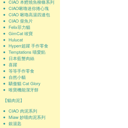
CIAO 本鰹燒魚柳條系列
CIAO啾嚕迷你捲心塊
CIAO 啾嚕高湯四連包
CIAO 柴魚片
Felix菲力貓
GimCat 竣寶
Hulucat
Hyperr超躍 手作零食
Temptations 喵愛餡
日本藍蟹肉絲
喜躍
等等手作零食
自然小貓
驕傲貓 Cat Glory
唯寶機能潔牙餅
【貓肉泥】
CIAO 肉泥系列
Miaw 妙喵肉泥系列
銀湯匙