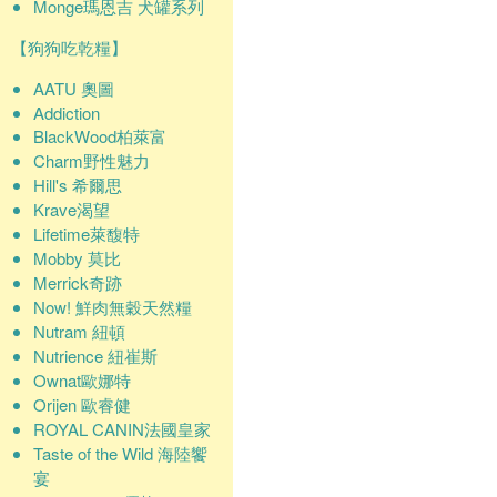
Monge瑪恩吉 犬罐系列
【狗狗吃乾糧】
AATU 奧圖
Addiction
BlackWood柏萊富
Charm野性魅力
Hill's 希爾思
Krave渴望
Lifetime萊馥特
Mobby 莫比
Merrick奇跡
Now! 鮮肉無穀天然糧
Nutram 紐頓
Nutrience 紐崔斯
Ownat歐娜特
Orijen 歐睿健
ROYAL CANIN法國皇家
Taste of the Wild 海陸饗
宴