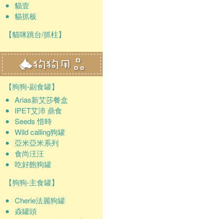
貓壹
貓抓板
【貓咪跳台/抓柱】
【狗狗-副食罐】
Arias新艾莎餐盒
IPET艾沛 鼎食
Seeds 惜時
Wild calling狗罐
亞米亞米系列
食尚汪汪
吃好飽狗罐
【狗狗-主食罐】
Cherie法麗狗罐
猋罐頭