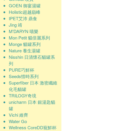
GOEN 御宴湯罐
Holistic超越巔峰
IPET艾沛 鼎食
Jing 靖
M'DARYN 喵樂
Mon Petit 貓倍麗系列
Monge 貓罐系列
Nature 養生湯罐
Nisshin 日清懷石貓罐系
列
PURE巧鮮杯
Seeds惜時系列
Superfiber 日本 激密纖維
化毛貓罐
TRILOGY奇境
unicharm 日本 銀湯匙貓
罐
Vichi 維齊
Water Go
Wellness CoreDD寵鮮杯