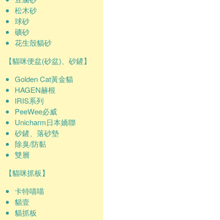
松木砂
球砂
礦砂
花生殼貓砂
【貓咪便盆(砂盆)、砂鏟】
Golden Cat黃金貓
HAGEN赫根
IRIS系列
PeeWee必威
Unicharm日本嬌聯
砂鏟、落砂墊
除臭/防黏
雙層
【貓咪抓板】
卡特喵喵
貓壹
貓抓板