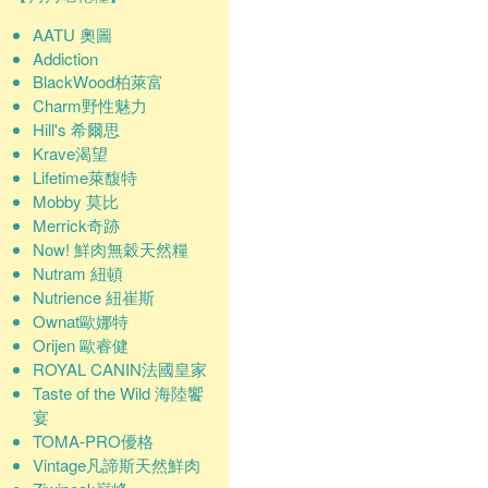
AATU 奧圖
Addiction
BlackWood柏萊富
Charm野性魅力
Hill's 希爾思
Krave渴望
Lifetime萊馥特
Mobby 莫比
Merrick奇跡
Now! 鮮肉無穀天然糧
Nutram 紐頓
Nutrience 紐崔斯
Ownat歐娜特
Orijen 歐睿健
ROYAL CANIN法國皇家
Taste of the Wild 海陸饗
宴
TOMA-PRO優格
Vintage凡諦斯天然鮮肉