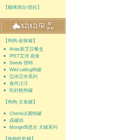
【貓咪跳台/抓柱】
【狗狗-副食罐】
Arias新艾莎餐盒
IPET艾沛 鼎食
Seeds 惜時
Wild calling狗罐
亞米亞米系列
食尚汪汪
吃好飽狗罐
【狗狗-主食罐】
Cherie法麗狗罐
猋罐頭
Monge瑪恩吉 犬罐系列
【狗狗吃乾糧】