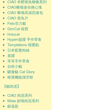
CIAO 本鰹燒魚柳條系列
CIAO啾嚕迷你捲心塊
CIAO 啾嚕高湯四連包
CIAO 柴魚片
Felix菲力貓
GimCat 竣寶
Hulucat
Hyperr超躍 手作零食
Temptations 喵愛餡
日本藍蟹肉絲
喜躍
等等手作零食
自然小貓
驕傲貓 Cat Glory
唯寶機能潔牙餅
【貓肉泥】
CIAO 肉泥系列
Miaw 妙喵肉泥系列
銀湯匙