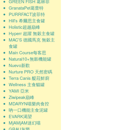
GREEN FISH 葛林菲
GranataPet葛蕾特
PURRFACT波菲特
Hill's 希爾思主食罐
Holistic超越巔峰
Hyperr 超躍 無穀主食罐
MAC'S 德國馬克 無穀主
食罐
Main Course每客思
Natural10+無榖機能罐
Nuevo新歡
Nurture PRO 天然密碼
Terra Canis 醍菈鮮廚
Wellness 主食貓罐
YAMI 亞米
Ziwipeak巔峰
MDARYN喵樂肉食控
吶一口機能主食泥罐
EVARK渴望
MjAMjAM迷幻喵
GRAU灰樂