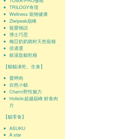
TOMA-PRO優格
TRILOGY奇境
Wellness 寵物健康
Ziwipeak巔峰
寵愛物語
博士巧思
梅亞奶奶鄉村天然寵糧
倍適選
銀湯匙貓乾糧
【貓貓凍乾、生食】
愛呷肉
自然小貓
Charm野性魅力
Holistic超越巔峰 鮮食肉
片
【貓零食】
ASUKU
A star