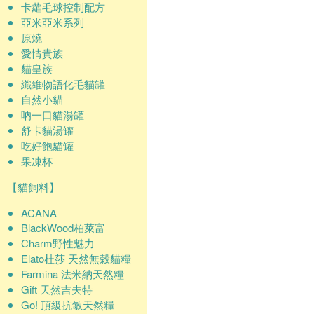
卡蘿毛球控制配方
亞米亞米系列
原燒
愛情貴族
貓皇族
纖維物語化毛貓罐
自然小貓
吶一口貓湯罐
舒卡貓湯罐
吃好飽貓罐
果凍杯
【貓飼料】
ACANA
BlackWood柏萊富
Charm野性魅力
Elato杜莎 天然無穀貓糧
Farmina 法米納天然糧
Gift 天然吉夫特
Go! 頂級抗敏天然糧