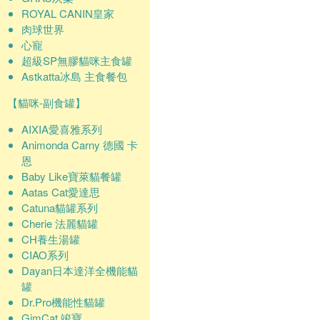
ROYAL CANIN皇家
肉球世界
心寵
超級SP無膠貓咪主食罐
Astkatta冰島 主食餐包
【貓咪-副食罐】
AIXIA愛喜雅系列
Animonda Carny 德國 卡
恩
Baby Like寶萊貓餐罐
Aatas Cat愛達思
Catuna貓罐系列
Cherie 法麗貓罐
CH養生湯罐
CIAO系列
Dayan日本達洋全機能貓
罐
Dr.Pro機能性貓罐
GimCat 竣寶