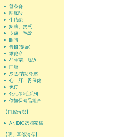
營養膏
離胺酸
牛磺酸
奶粉、奶瓶
皮膚、毛髮
眼睛
骨骼(關節)
維他命
益生菌、腸道
口腔
尿道/情緒紓壓
心、肝、腎保健
免疫
化毛/排毛系列
你懂保健品組合
【口腔清潔】
ANIBIO德國家醫
【眼、耳部清潔】