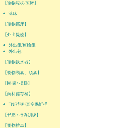
【寵物涼枕/涼床】
涼床
【寵物窩床】
【外出提籠】
外出籠/運輸籠
外出包
【寵物飲水器】
【寵物頸套、頭套】
【圍欄 / 樓梯】
【飼料儲存桶】
TNR飼料真空保鮮桶
【舒壓 / 行為訓練】
【寵物推車】