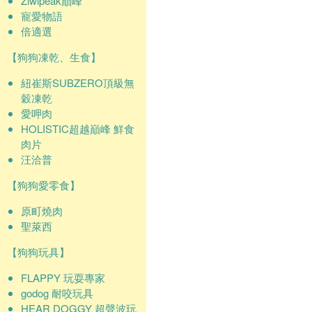
Ziwipeak巔峰
寵愛物語
倍適選
【狗狗凍乾、生食】
紐崔斯SUBZERO頂級無
穀凍乾
愛呷肉
HOLISTIC超越巔峰 鮮食
肉片
汪洽普
【狗狗愛零食】
原町燒肉
聖萊西
【狗狗玩具】
FLAPPY 玩耍專家
godog 耐咬玩具
HEAR DOGGY 超聲波玩