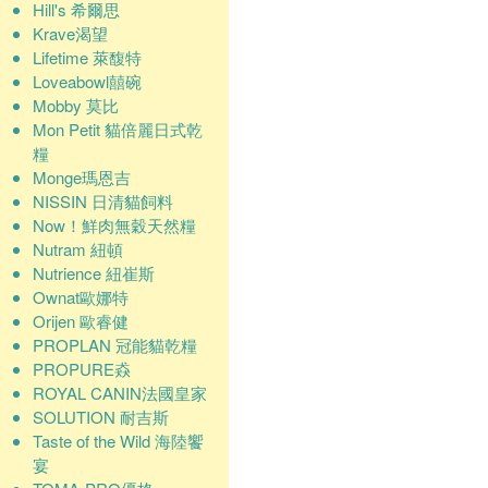
Hill's 希爾思
Krave渴望
Lifetime 萊馥特
Loveabowl囍碗
Mobby 莫比
Mon Petit 貓倍麗日式乾
糧
Monge瑪恩吉
NISSIN 日清貓飼料
Now！鮮肉無穀天然糧
Nutram 紐頓
Nutrience 紐崔斯
Ownat歐娜特
Orijen 歐睿健
PROPLAN 冠能貓乾糧
PROPURE猋
ROYAL CANIN法國皇家
SOLUTION 耐吉斯
Taste of the Wild 海陸饗
宴