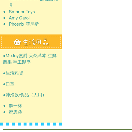
具
Smarter Toys
Amy Carol
Phoenix 菲尼斯
●MeJoy蜜爵 天然草本 生鮮
蔬果 手工製皂
●生活雜貨
●口罩
●沖泡飲/食品（人用）
鮮一杯
蜜思朵