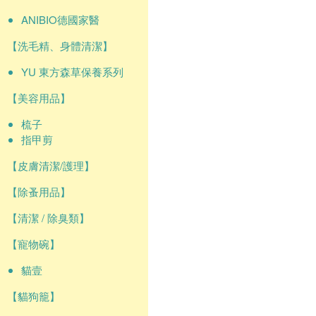
ANIBIO德國家醫
【洗毛精、身體清潔】
YU 東方森草保養系列
【美容用品】
梳子
指甲剪
【皮膚清潔/護理】
【除蚤用品】
【清潔 / 除臭類】
【寵物碗】
貓壹
【貓狗籠】