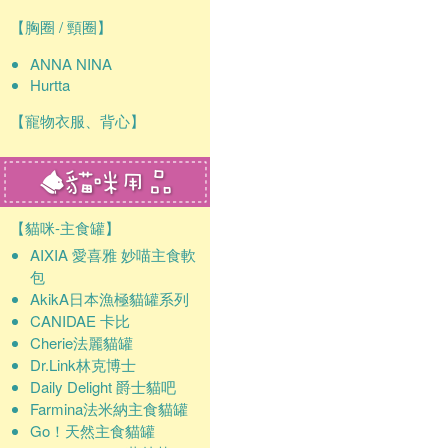
【胸圈 / 頸圈】
ANNA NINA
Hurtta
【寵物衣服、背心】
【貓咪-主食罐】
AIXIA 愛喜雅 妙喵主食軟
包
AkikA日本漁極貓罐系列
CANIDAE 卡比
Cherie法麗貓罐
Dr.Link林克博士
Daily Delight 爵士貓吧
Farmina法米納主食貓罐
Go！天然主食貓罐