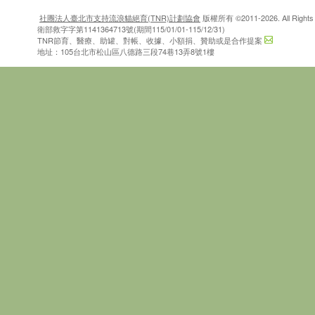
社團法人臺北市支持流浪貓絕育(TNR)計劃協會
版權所有 ©2011-2026. All Rights 
衛部救字字第1141364713號(期間115/01/01-115/12/31)
TNR節育、醫療、助罐、對帳、收據、小額捐、贊助或是合作提案
地址：105台北市松山區八德路三段74巷13弄8號1樓