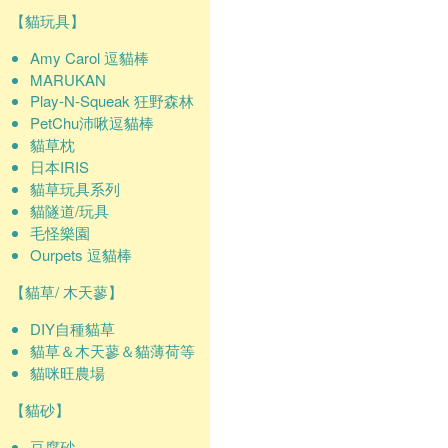
【貓玩具】
Amy Carol 逗貓棒
MARUKAN
Play-N-Squeak 狂野森林
PetChu沛啾逗貓棒
貓草枕
日本IRIS
貓草玩具系列
貓隧道/玩具
毛怪樂園
Ourpets 逗貓棒
【貓草/ 木天蓼】
DIY自種貓草
貓草＆木天蓼＆貓薄荷等
貓咪旺農場
【貓砂】
豆腐砂