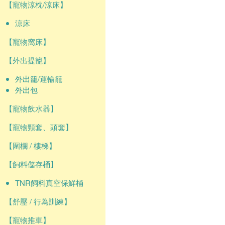
【寵物涼枕/涼床】
涼床
【寵物窩床】
【外出提籠】
外出籠/運輸籠
外出包
【寵物飲水器】
【寵物頸套、頭套】
【圍欄 / 樓梯】
【飼料儲存桶】
TNR飼料真空保鮮桶
【舒壓 / 行為訓練】
【寵物推車】