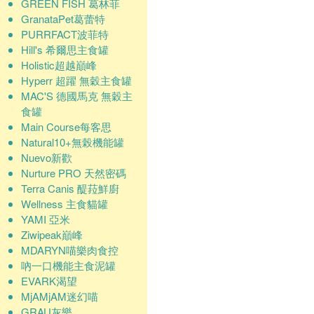
GREEN FISH 葛林菲
GranataPet葛蕾特
PURRFACT波菲特
Hill's 希爾思主食罐
Holistic超越巔峰
Hyperr 超躍 無穀主食罐
MAC'S 德國馬克 無穀主
食罐
Main Course每客思
Natural10+無榖機能罐
Nuevo新歡
Nurture PRO 天然密碼
Terra Canis 醍菈鮮廚
Wellness 主食貓罐
YAMI 亞米
Ziwipeak巔峰
MDARYN喵樂肉食控
吶一口機能主食泥罐
EVARK渴望
MjAMjAM迷幻喵
GRAU灰樂