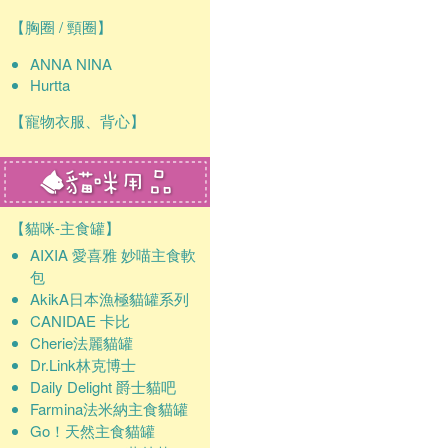
【胸圈 / 頸圈】
ANNA NINA
Hurtta
【寵物衣服、背心】
【貓咪-主食罐】
AIXIA 愛喜雅 妙喵主食軟
包
AkikA日本漁極貓罐系列
CANIDAE 卡比
Cherie法麗貓罐
Dr.Link林克博士
Daily Delight 爵士貓吧
Farmina法米納主食貓罐
Go！天然主食貓罐