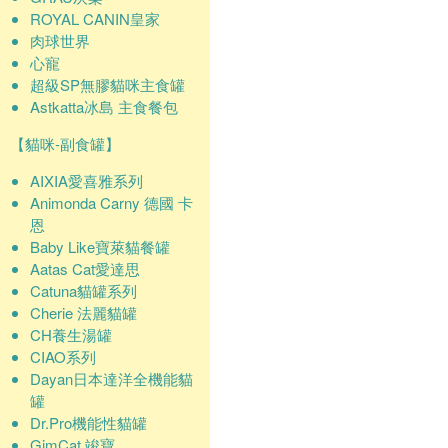
ROYAL CANIN皇家
肉球世界
心寵
超級SP無膠貓咪主食罐
Astkatta冰島 主食餐包
【貓咪-副食罐】
AIXIA愛喜雅系列
Animonda Carny 德國 卡
恩
Baby Like寶萊貓餐罐
Aatas Cat愛達思
Catuna貓罐系列
Cherie 法麗貓罐
CH養生湯罐
CIAO系列
Dayan日本達洋全機能貓
罐
Dr.Pro機能性貓罐
GimCat 竣寶