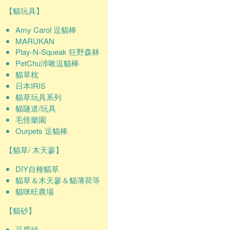
【貓玩具】
Amy Carol 逗貓棒
MARUKAN
Play-N-Squeak 狂野森林
PetChu沛啾逗貓棒
貓草枕
日本IRIS
貓草玩具系列
貓隧道/玩具
毛怪樂園
Ourpets 逗貓棒
【貓草/ 木天蓼】
DIY自種貓草
貓草＆木天蓼＆貓薄荷等
貓咪旺農場
【貓砂】
豆腐砂