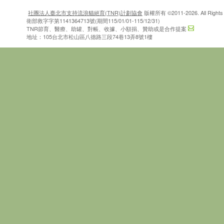
社團法人臺北市支持流浪貓絕育(TNR)計劃協會
版權所有 ©2011-2026. All Rights 
衛部救字字第1141364713號(期間115/01/01-115/12/31)
TNR節育、醫療、助罐、對帳、收據、小額捐、贊助或是合作提案
地址：105台北市松山區八德路三段74巷13弄8號1樓