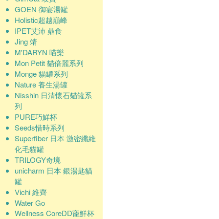
GOEN 御宴湯罐
Holistic超越巔峰
IPET艾沛 鼎食
Jing 靖
M'DARYN 喵樂
Mon Petit 貓倍麗系列
Monge 貓罐系列
Nature 養生湯罐
Nisshin 日清懷石貓罐系
列
PURE巧鮮杯
Seeds惜時系列
Superfiber 日本 激密纖維
化毛貓罐
TRILOGY奇境
unicharm 日本 銀湯匙貓
罐
Vichi 維齊
Water Go
Wellness CoreDD寵鮮杯