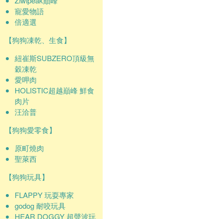
Ziwipeak巔峰
寵愛物語
倍適選
【狗狗凍乾、生食】
紐崔斯SUBZERO頂級無
穀凍乾
愛呷肉
HOLISTIC超越巔峰 鮮食
肉片
汪洽普
【狗狗愛零食】
原町燒肉
聖萊西
【狗狗玩具】
FLAPPY 玩耍專家
godog 耐咬玩具
HEAR DOGGY 超聲波玩