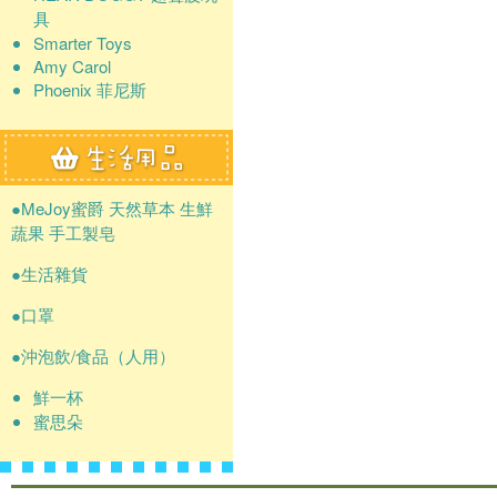
具
Smarter Toys
Amy Carol
Phoenix 菲尼斯
●MeJoy蜜爵 天然草本 生鮮
蔬果 手工製皂
●生活雜貨
●口罩
●沖泡飲/食品（人用）
鮮一杯
蜜思朵