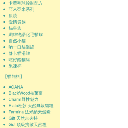
卡蘿毛球控制配方
亞米亞米系列
原燒
愛情貴族
貓皇族
纖維物語化毛貓罐
自然小貓
吶一口貓湯罐
舒卡貓湯罐
吃好飽貓罐
果凍杯
【貓飼料】
ACANA
BlackWood柏萊富
Charm野性魅力
Elato杜莎 天然無穀貓糧
Farmina 法米納天然糧
Gift 天然吉夫特
Go! 頂級抗敏天然糧