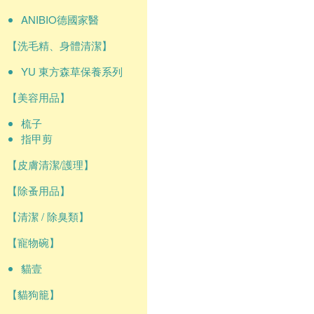
ANIBIO德國家醫
【洗毛精、身體清潔】
YU 東方森草保養系列
【美容用品】
梳子
指甲剪
【皮膚清潔/護理】
【除蚤用品】
【清潔 / 除臭類】
【寵物碗】
貓壹
【貓狗籠】