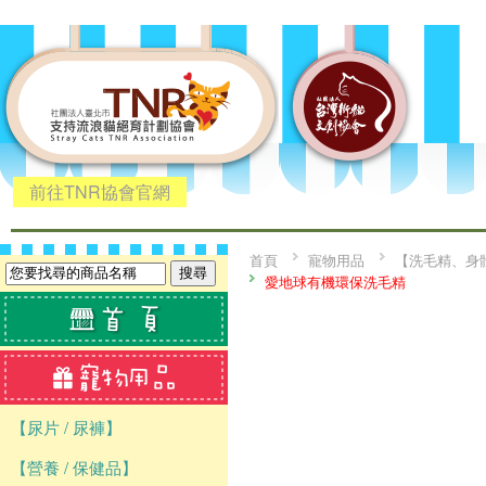
前往TNR協會官網
首頁
寵物用品
【洗毛精、身
愛地球有機環保洗毛精
【尿片 / 尿褲】
【營養 / 保健品】