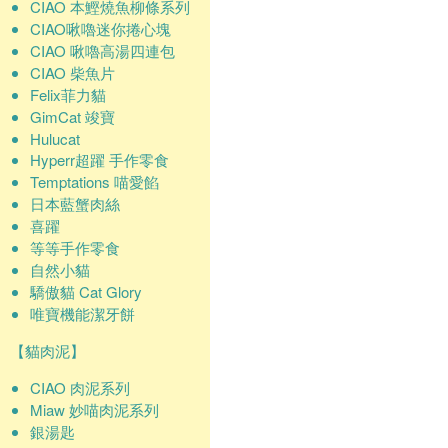
CIAO 本鰹燒魚柳條系列
CIAO啾嚕迷你捲心塊
CIAO 啾嚕高湯四連包
CIAO 柴魚片
Felix菲力貓
GimCat 竣寶
Hulucat
Hyperr超躍 手作零食
Temptations 喵愛餡
日本藍蟹肉絲
喜躍
等等手作零食
自然小貓
驕傲貓 Cat Glory
唯寶機能潔牙餅
【貓肉泥】
CIAO 肉泥系列
Miaw 妙喵肉泥系列
銀湯匙