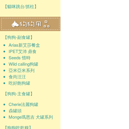
【貓咪跳台/抓柱】
【狗狗-副食罐】
Arias新艾莎餐盒
IPET艾沛 鼎食
Seeds 惜時
Wild calling狗罐
亞米亞米系列
食尚汪汪
吃好飽狗罐
【狗狗-主食罐】
Cherie法麗狗罐
猋罐頭
Monge瑪恩吉 犬罐系列
【狗狗吃乾糧】