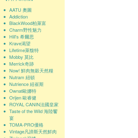
AATU 奧圖
Addiction
BlackWood柏萊富
Charm野性魅力
Hill's 希爾思
Krave渴望
Lifetime萊馥特
Mobby 莫比
Merrick奇跡
Now! 鮮肉無穀天然糧
Nutram 紐頓
Nutrience 紐崔斯
Ownat歐娜特
Orijen 歐睿健
ROYAL CANIN法國皇家
Taste of the Wild 海陸饗
宴
TOMA-PRO優格
Vintage凡諦斯天然鮮肉