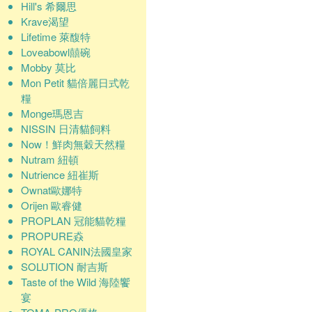
Hill's 希爾思
Krave渴望
Lifetime 萊馥特
Loveabowl囍碗
Mobby 莫比
Mon Petit 貓倍麗日式乾
糧
Monge瑪恩吉
NISSIN 日清貓飼料
Now！鮮肉無穀天然糧
Nutram 紐頓
Nutrience 紐崔斯
Ownat歐娜特
Orijen 歐睿健
PROPLAN 冠能貓乾糧
PROPURE猋
ROYAL CANIN法國皇家
SOLUTION 耐吉斯
Taste of the Wild 海陸饗
宴