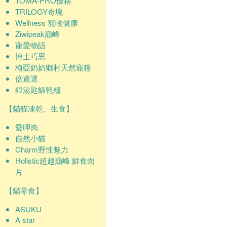
TOMA-PRO優格
TRILOGY奇境
Wellness 寵物健康
Ziwipeak巔峰
寵愛物語
博士巧思
梅亞奶奶鄉村天然寵糧
倍適選
銀湯匙貓乾糧
【貓貓凍乾、生食】
愛呷肉
自然小貓
Charm野性魅力
Holistic超越巔峰 鮮食肉
片
【貓零食】
ASUKU
A star