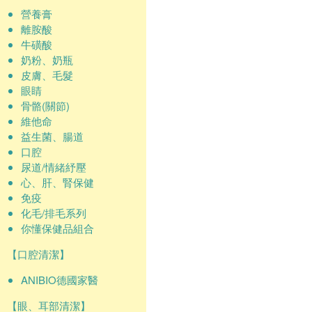
營養膏
離胺酸
牛磺酸
奶粉、奶瓶
皮膚、毛髮
眼睛
骨骼(關節)
維他命
益生菌、腸道
口腔
尿道/情緒紓壓
心、肝、腎保健
免疫
化毛/排毛系列
你懂保健品組合
【口腔清潔】
ANIBIO德國家醫
【眼、耳部清潔】