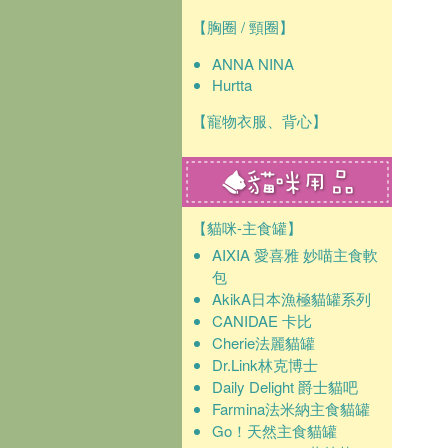
【胸圈 / 頸圈】
ANNA NINA
Hurtta
【寵物衣服、背心】
【貓咪-主食罐】
AIXIA 愛喜雅 妙喵主食軟
包
AkikA日本漁極貓罐系列
CANIDAE 卡比
Cherie法麗貓罐
Dr.Link林克博士
Daily Delight 爵士貓吧
Farmina法米納主食貓罐
Go！天然主食貓罐