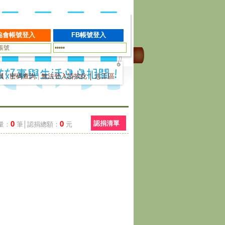
員
|
密碼查詢
|
無法登入請按此
│
志工區
0
0
認捐清單
量：
筆│認捐總額：
元