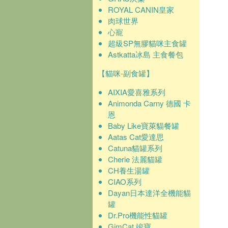
ROYAL CANIN皇家
肉球世界
心寵
超級SP無膠貓咪主食罐
Astkatta冰島 主食餐包
【貓咪-副食罐】
AIXIA愛喜雅系列
Animonda Carny 德國 卡
恩
Baby Like寶萊貓餐罐
Aatas Cat愛達思
Catuna貓罐系列
Cherie 法麗貓罐
CH養生湯罐
CIAO系列
Dayan日本達洋全機能貓
罐
Dr.Pro機能性貓罐
GimCat 竣寶