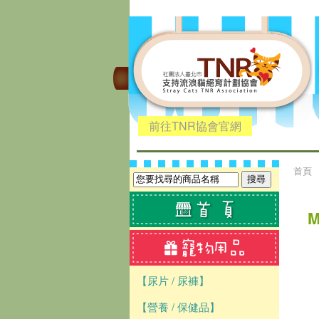
前往TNR協會官網
首頁
M
【尿片 / 尿褲】
【營養 / 保健品】