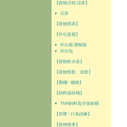
【寵物涼枕/涼床】
涼床
【寵物窩床】
【外出提籠】
外出籠/運輸籠
外出包
【寵物飲水器】
【寵物頸套、頭套】
【圍欄 / 樓梯】
【飼料儲存桶】
TNR飼料真空保鮮桶
【舒壓 / 行為訓練】
【寵物推車】