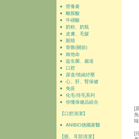
營養膏
離胺酸
牛磺酸
奶粉、奶瓶
皮膚、毛髮
眼睛
骨骼(關節)
維他命
益生菌、腸道
口腔
尿道/情緒紓壓
心、肝、腎保健
免疫
化毛/排毛系列
你懂保健品組合
[
【口腔清潔】
魚
味
ANIBIO德國家醫
[
【眼、耳部清潔】