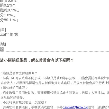
白質5.9%↑
肪0.2%↑
纖維0.1%↓
分1.8%↓
分89.1 %↓
熱量]
Kcal*4條/袋
產地]
國
於小額捐送贈品，網友常常會有以下疑問？
Q：這錢是否拿去付給廠商？
A：推廣TNR可以透過不同形式，不該只是被動等待捐款，由協會委託專業設計
加協會收入；相關商品採購也是以低價進貨方式處理，用以支付協會其它行政上
Q：這些錢的用途呢？
A：絕多數費用皆用於助紮﹑醫藥費用代墊與協會各項支出，包括：人事津貼、
參展活動開銷等等。
Q：不記得我有無寫地址，怎麼辦？
A：請將您報名的項目﹑手機號碼或信箱，聯絡
cashier@tnrtw.org
信箱，謝謝您