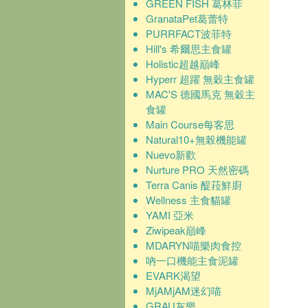
GREEN FISH 葛林菲
GranataPet葛蕾特
PURRFACT波菲特
Hill's 希爾思主食罐
Holistic超越巔峰
Hyperr 超躍 無穀主食罐
MAC'S 德國馬克 無穀主
食罐
Main Course每客思
Natural10+無榖機能罐
Nuevo新歡
Nurture PRO 天然密碼
Terra Canis 醍菈鮮廚
Wellness 主食貓罐
YAMI 亞米
Ziwipeak巔峰
MDARYN喵樂肉食控
吶一口機能主食泥罐
EVARK渴望
MjAMjAM迷幻喵
GRAU灰樂