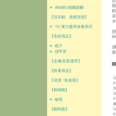
蛋
脂
ANIBIO德國家醫
粗
灰
【洗毛精、身體清潔】
水
YU 東方森草保養系列
[
【美容用品】
6
梳子
[
指甲剪
泰
【皮膚清潔/護理】
關
【除蚤用品】
【清潔 / 除臭類】
【寵物碗】
貓壹
【貓狗籠】