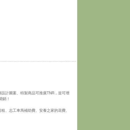
師設計圖案、特製商品可推廣TNR，並可增
開銷！
房租、志工車馬補助費、安養之家的花費、
！