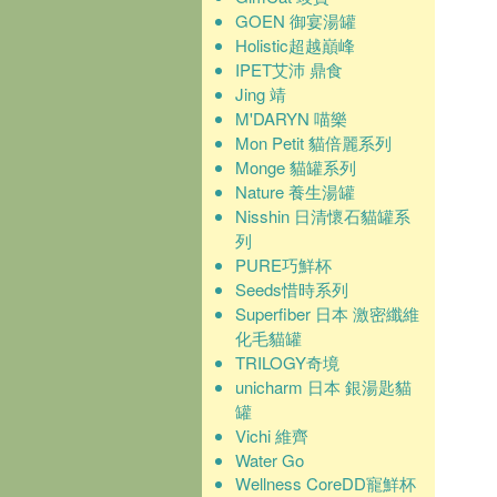
GOEN 御宴湯罐
Holistic超越巔峰
IPET艾沛 鼎食
Jing 靖
M'DARYN 喵樂
Mon Petit 貓倍麗系列
Monge 貓罐系列
Nature 養生湯罐
Nisshin 日清懷石貓罐系
列
PURE巧鮮杯
Seeds惜時系列
Superfiber 日本 激密纖維
化毛貓罐
TRILOGY奇境
unicharm 日本 銀湯匙貓
罐
Vichi 維齊
Water Go
Wellness CoreDD寵鮮杯