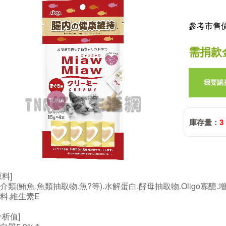
參考市售價:
需捐款
我要認
庫存量：
3
原料]
介類(鮪魚.魚類抽取物.魚?等).水解蛋白.酵母抽取物.Oligo寡醣
料.維生素E
分析值]