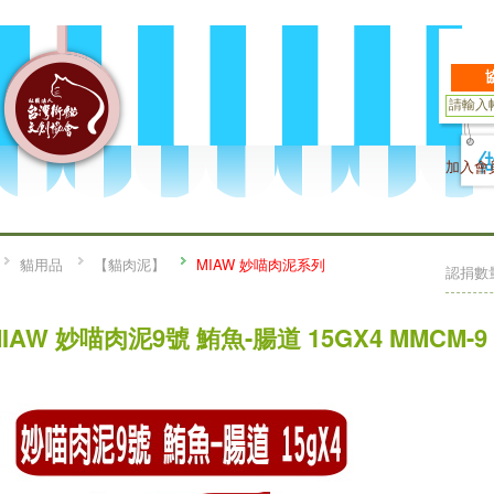
加入會
貓用品
【貓肉泥】
MIAW 妙喵肉泥系列
認捐數
IAW 妙喵肉泥9號 鮪魚-腸道 15GX4 MMCM-9