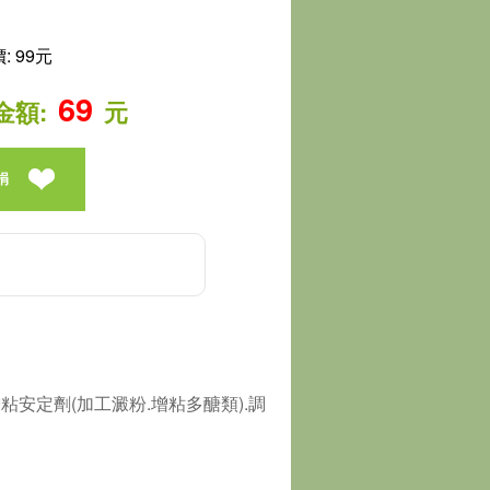
 99元
69
金額:
元
捐
.增粘安定劑(加工澱粉.增粘多醣類).調