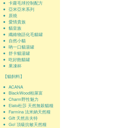
卡蘿毛球控制配方
亞米亞米系列
原燒
愛情貴族
貓皇族
纖維物語化毛貓罐
自然小貓
吶一口貓湯罐
舒卡貓湯罐
吃好飽貓罐
果凍杯
【貓飼料】
ACANA
BlackWood柏萊富
Charm野性魅力
Elato杜莎 天然無穀貓糧
Farmina 法米納天然糧
Gift 天然吉夫特
Go! 頂級抗敏天然糧