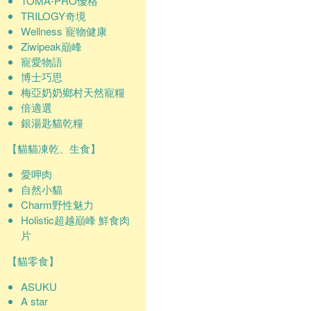
TOMA-PRO優格
TRILOGY奇境
Wellness 寵物健康
Ziwipeak巔峰
寵愛物語
博士巧思
梅亞奶奶鄉村天然寵糧
倍適選
銀湯匙貓乾糧
【貓貓凍乾、生食】
愛呷肉
自然小貓
Charm野性魅力
Holistic超越巔峰 鮮食肉
片
【貓零食】
ASUKU
A star