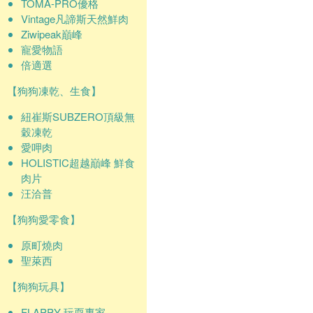
TOMA-PRO優格
Vintage凡諦斯天然鮮肉
Ziwipeak巔峰
寵愛物語
倍適選
【狗狗凍乾、生食】
紐崔斯SUBZERO頂級無
穀凍乾
愛呷肉
HOLISTIC超越巔峰 鮮食
肉片
汪洽普
【狗狗愛零食】
原町燒肉
聖萊西
【狗狗玩具】
FLAPPY 玩耍專家