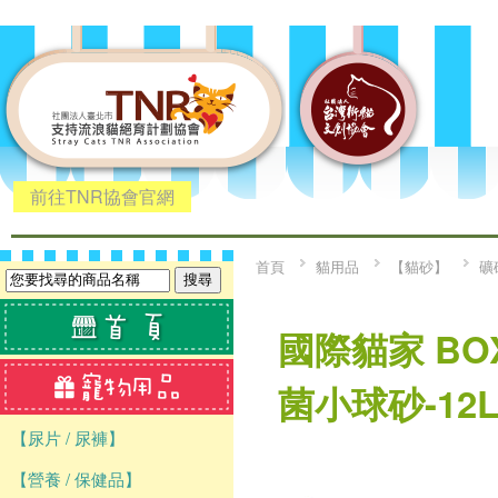
前往TNR協會官網
首頁
貓用品
【貓砂】
礦
國際貓家 BO
菌小球砂-12
【尿片 / 尿褲】
【營養 / 保健品】