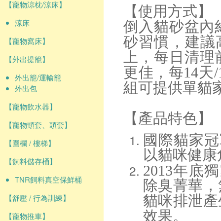
【寵物涼枕/涼床】
【使用方式】
涼床
倒入貓砂盆內約3
砂習慣，建議高
【寵物窩床】
上，每日清理
【外出提籠】
更佳，每14天
外出籠/運輸籠
組可提供單貓
外出包
【寵物飲水器】
【產品特色】
【寵物頸套、頭套】
國際貓家冠軍
【圍欄 / 樓梯】
以貓咪健康
【飼料儲存桶】
2013年底
TNR飼料真空保鮮桶
除臭菁華，
【舒壓 / 行為訓練】
貓咪排泄產
效果。
【寵物推車】