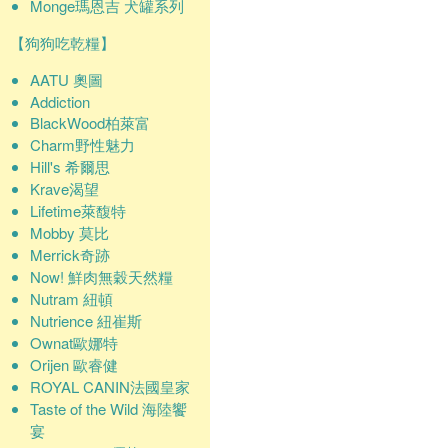
Monge瑪恩吉 犬罐系列
【狗狗吃乾糧】
AATU 奧圖
Addiction
BlackWood柏萊富
Charm野性魅力
Hill's 希爾思
Krave渴望
Lifetime萊馥特
Mobby 莫比
Merrick奇跡
Now! 鮮肉無穀天然糧
Nutram 紐頓
Nutrience 紐崔斯
Ownat歐娜特
Orijen 歐睿健
ROYAL CANIN法國皇家
Taste of the Wild 海陸饗
宴