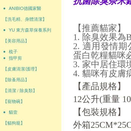
抗菌除臭奈米
ANIBIO德國家醫
【洗毛精、身體清潔】
【推薦貓家】
YU 東方森草保養系列
1. 除臭效果為
【美容用品】
2. 適用發
梳子
蛋白乾糧貓咪
指甲剪
3. 家中居住
【皮膚清潔/護理】
4. 貓咪有皮
【除蚤用品】
【產品規格】
【清潔 / 除臭類】
12公升(重量 10
【寵物碗】
【包裝規格】
貓壹
【貓狗籠】
外箱25CM*2