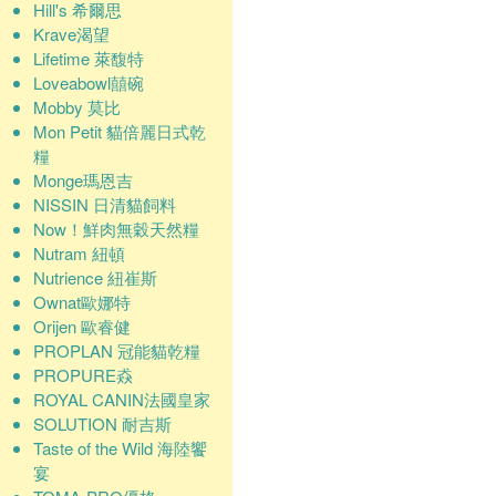
Hill's 希爾思
Krave渴望
Lifetime 萊馥特
Loveabowl囍碗
Mobby 莫比
Mon Petit 貓倍麗日式乾
糧
Monge瑪恩吉
NISSIN 日清貓飼料
Now！鮮肉無穀天然糧
Nutram 紐頓
Nutrience 紐崔斯
Ownat歐娜特
Orijen 歐睿健
PROPLAN 冠能貓乾糧
PROPURE猋
ROYAL CANIN法國皇家
SOLUTION 耐吉斯
Taste of the Wild 海陸饗
宴