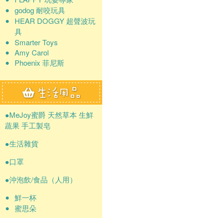
godog 耐咬玩具
HEAR DOGGY 超聲波玩
具
Smarter Toys
Amy Carol
Phoenix 菲尼斯
●MeJoy蜜爵 天然草本 生鮮
蔬果 手工製皂
●生活雜貨
●口罩
●沖泡飲/食品（人用）
鮮一杯
蜜思朵