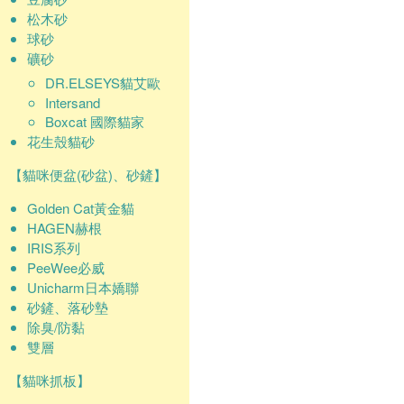
松木砂
球砂
礦砂
DR.ELSEYS貓艾歐
Intersand
Boxcat 國際貓家
花生殼貓砂
【貓咪便盆(砂盆)、砂鏟】
Golden Cat黃金貓
HAGEN赫根
IRIS系列
PeeWee必威
Unicharm日本嬌聯
砂鏟、落砂墊
除臭/防黏
雙層
【貓咪抓板】