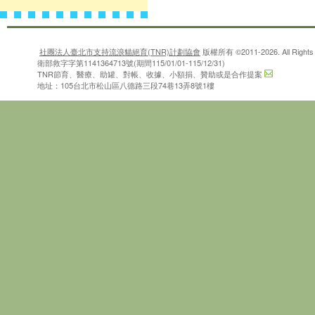
社團法人臺北市支持流浪貓絕育(TNR)計劃協會
版權所有 ©2011-2026. All Rights 
衛部救字字第1141364713號(期間115/01/01-115/12/31)
TNR節育、醫療、助罐、對帳、收據、小額捐、贊助或是合作提案
地址：105台北市松山區八德路三段74巷13弄8號1樓