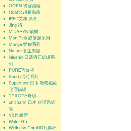
GOEN 御宴湯罐
Holistic超越巔峰
IPET艾沛 鼎食
Jing 靖
M'DARYN 喵樂
Mon Petit 貓倍麗系列
Monge 貓罐系列
Nature 養生湯罐
Nisshin 日清懷石貓罐系
列
PURE巧鮮杯
Seeds惜時系列
Superfiber 日本 激密纖維
化毛貓罐
TRILOGY奇境
unicharm 日本 銀湯匙貓
罐
Vichi 維齊
Water Go
Wellness CoreDD寵鮮杯