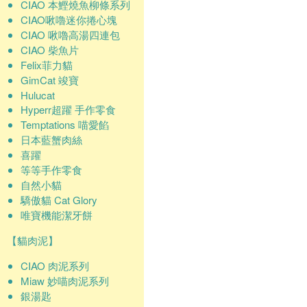
CIAO 本鰹燒魚柳條系列
CIAO啾嚕迷你捲心塊
CIAO 啾嚕高湯四連包
CIAO 柴魚片
Felix菲力貓
GimCat 竣寶
Hulucat
Hyperr超躍 手作零食
Temptations 喵愛餡
日本藍蟹肉絲
喜躍
等等手作零食
自然小貓
驕傲貓 Cat Glory
唯寶機能潔牙餅
【貓肉泥】
CIAO 肉泥系列
Miaw 妙喵肉泥系列
銀湯匙