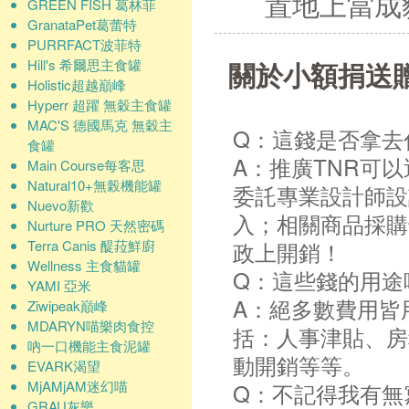
置地上當成
GREEN FISH 葛林菲
GranataPet葛蕾特
PURRFACT波菲特
關於小額捐送
Hill's 希爾思主食罐
Holistic超越巔峰
Hyperr 超躍 無穀主食罐
MAC'S 德國馬克 無穀主
Q：這錢是否拿去
食罐
A：推廣TNR可
Main Course每客思
Natural10+無榖機能罐
委託專業設計師設
Nuevo新歡
入；相關商品採購
Nurture PRO 天然密碼
Terra Canis 醍菈鮮廚
政上開銷！
Wellness 主食貓罐
Q：這些錢的用途
YAMI 亞米
A：絕多數費用皆
Ziwipeak巔峰
MDARYN喵樂肉食控
括：人事津貼、房
吶一口機能主食泥罐
動開銷等等。
EVARK渴望
MjAMjAM迷幻喵
Q：不記得我有無
GRAU灰樂