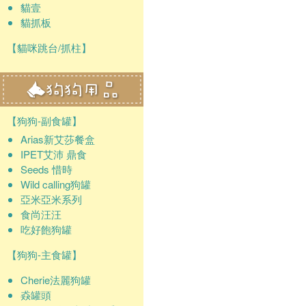
貓壹
貓抓板
【貓咪跳台/抓柱】
【狗狗-副食罐】
Arias新艾莎餐盒
IPET艾沛 鼎食
Seeds 惜時
Wild calling狗罐
亞米亞米系列
食尚汪汪
吃好飽狗罐
【狗狗-主食罐】
Cherie法麗狗罐
猋罐頭