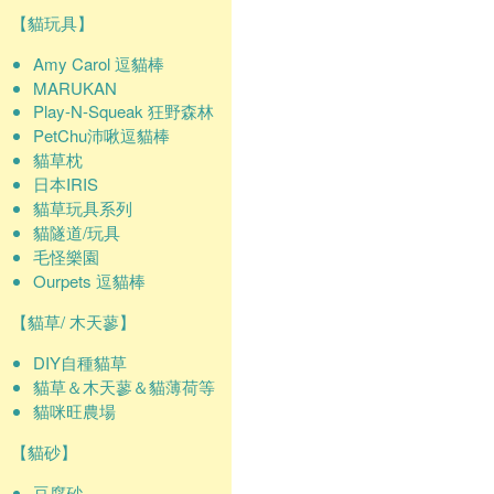
【貓玩具】
Amy Carol 逗貓棒
MARUKAN
Play-N-Squeak 狂野森林
PetChu沛啾逗貓棒
貓草枕
日本IRIS
貓草玩具系列
貓隧道/玩具
毛怪樂園
Ourpets 逗貓棒
【貓草/ 木天蓼】
DIY自種貓草
貓草＆木天蓼＆貓薄荷等
貓咪旺農場
【貓砂】
豆腐砂