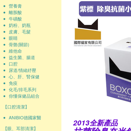
營養膏
離胺酸
牛磺酸
奶粉、奶瓶
皮膚、毛髮
眼睛
骨骼(關節)
維他命
益生菌、腸道
口腔
尿道/情緒紓壓
心、肝、腎保健
免疫
化毛/排毛系列
你懂保健品組合
【口腔清潔】
ANIBIO德國家醫
2013全新產品
【眼、耳部清潔】