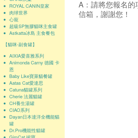
A：請將您報名的
ROYAL CANIN皇家
信箱，謝謝您！
肉球世界
心寵
超級SP無膠貓咪主食罐
Astkatta冰島 主食餐包
【貓咪-副食罐】
AIXIA愛喜雅系列
Animonda Carny 德國 卡
恩
Baby Like寶萊貓餐罐
Aatas Cat愛達思
Catuna貓罐系列
Cherie 法麗貓罐
CH養生湯罐
CIAO系列
Dayan日本達洋全機能貓
罐
Dr.Pro機能性貓罐
GimCat 竣寶