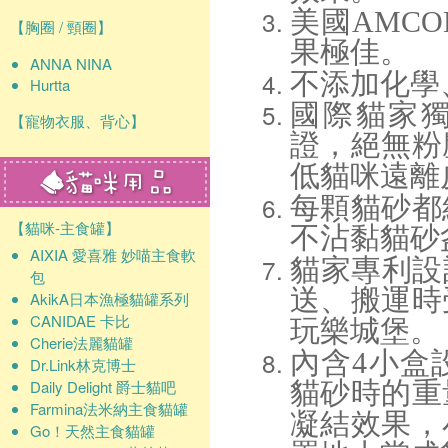
美國AMC
【胸圈 / 頸圈】
果極佳。
ANNA NINA
不添加化學
Hurtta
國際貓家
【寵物衣服、背心】
證，絕無粉
低貓咪遠離
每顆貓砂都
【貓咪-主食罐】
不沾黏貓砂
AIXIA 愛喜雅 妙喵主食軟
貓家專利設
包
送、搬運時
AkikA日本漁極貓罐系列
CANIDAE 卡比
玩樂城堡。
Cherie法麗貓罐
內含4小盒
Dr.Link林克博士
Daily Delight 爵士貓吧
貓砂時的重
Farmina法米納主食貓罐
凝結效果，
Go！天然主食貓罐