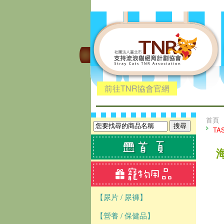
前往TNR協會官網
首頁
TA
【尿片 / 尿褲】
【營養 / 保健品】