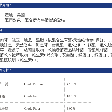
品介紹：
◆ 產地：美國
◆ 適用對象：適合所有年齡層的愛貓
分：
肉茸，豌豆，地瓜，雞脂（以混合生育醇-天然維他命E保鮮）
燻鮭魚，天然香料，海魚茸，蛋氨酸，氯化鉀，牛磺酸，氯化膽
莓，覆盆子，絲蘭提取物，乾燥發酵產品腸球菌，嗜酸乳桿菌，
酵乾木黴萃取物，維生素E補充劑，菸鹼酸，錳蛋白，銅蛋白，
酸硫胺明（維生素B1）
養分析：
蛋白質
Crude Protein
42.00%
油脂
Crude Fat
18.00%
纖維質
Crude Fiber
3.00%