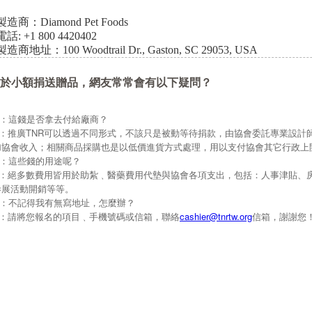
製造商：Diamond Pet Foods
電話: +1 800 4420402
製造商地址：100 Woodtrail Dr., Gaston, SC 29053, USA
於小額捐送贈品，網友常常會有以下疑問？
Q：這錢是否拿去付給廠商？
A：推廣TNR可以透過不同形式，不該只是被動等待捐款，由協會委託專業設計
加協會收入；相關商品採購也是以低價進貨方式處理，用以支付協會其它行政上
Q：這些錢的用途呢？
A：絕多數費用皆用於助紮﹑醫藥費用代墊與協會各項支出，包括：人事津貼、
參展活動開銷等等。
Q：不記得我有無寫地址，怎麼辦？
A：請將您報名的項目﹑手機號碼或信箱，聯絡
cashier@tnrtw.org
信箱，謝謝您