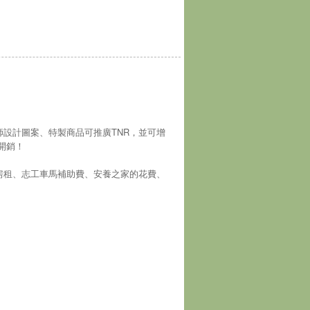
師設計圖案、特製商品可推廣TNR，並可增
開銷！
房租、志工車馬補助費、安養之家的花費、
！