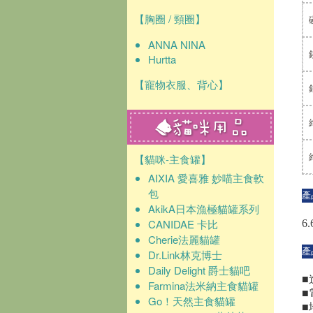
【胸圈 / 頸圈】
ANNA NINA
Hurtta
【寵物衣服、背心】
【貓咪-主食罐】
AIXIA 愛喜雅 妙喵主食軟
包
產
AkikA日本漁極貓罐系列
CANIDAE 卡比
6.
Cherie法麗貓罐
產
Dr.Link林克博士
Daily Delight 爵士貓吧
■
Farmina法米納主食貓罐
■
Go！天然主食貓罐
■