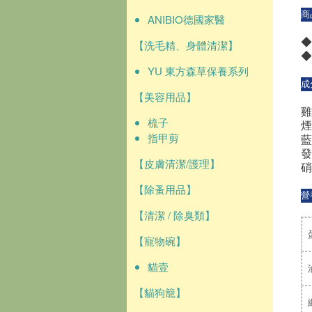
商
ANIBIO德國家醫
【洗毛精、身體清潔】
YU 東方森草保養系列
成
【美容用品】
雞
梳子
煙
指甲剪
藍
發
【皮膚清潔/護理】
硝
【除蚤用品】
營
【清潔 / 除臭類】
【寵物碗】
貓壹
【貓狗籠】