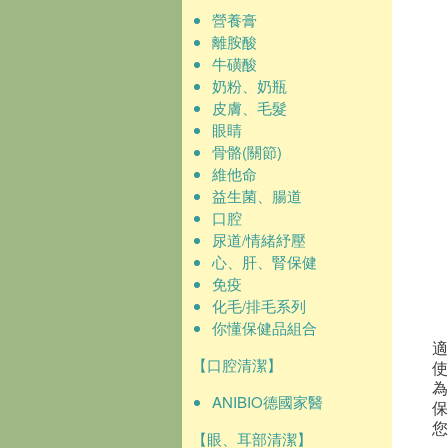
營養膏
離胺酸
牛磺酸
奶粉、奶瓶
皮膚、毛髮
眼睛
骨骼(關節)
維他命
益生菌、腸道
口腔
尿道/情緒紓壓
心、肝、腎保健
免疫
化毛/排毛系列
你懂保健品組合
適
【口腔清潔】
使
為
ANIBIO德國家醫
保
您
【眼、耳部清潔】