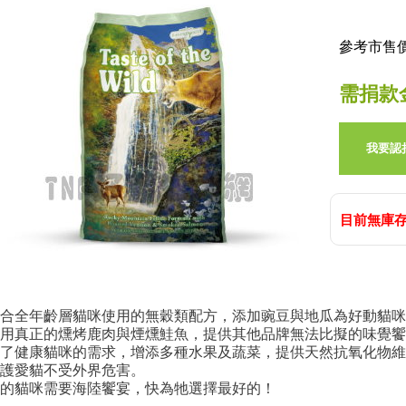
參考市售價:
需捐款
我要認
目前無庫存
合全年齡層貓咪使用的無穀類配方，添加豌豆與地瓜為好動貓咪
用真正的燻烤鹿肉與煙燻鮭魚，提供其他品牌無法比擬的味覺饗
了健康貓咪的需求，增添多種水果及蔬菜，提供天然抗氧化物維
護愛貓不受外界危害。
的貓咪需要海陸饗宴，快為牠選擇最好的！