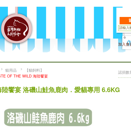
加入會
貓用品
【貓飼料】
認捐數
STE OF THE WILD 海陸饗宴
海陸饗宴 洛磯山鮭魚鹿肉．愛貓專用 6.6KG