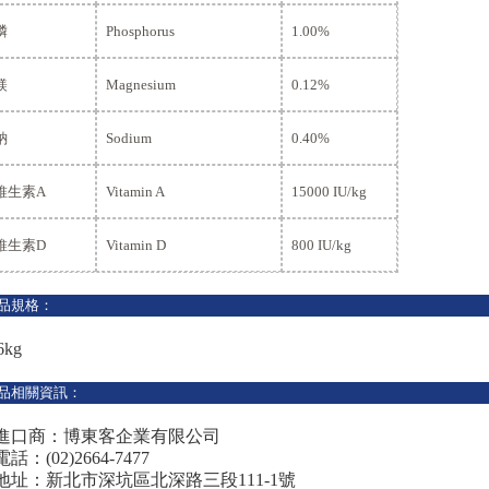
磷
Phosphorus
1.00%
鎂
Magnesium
0.12%
鈉
Sodium
0.40%
維生素
A
Vitamin A
15000 IU/kg
維生素
D
Vitamin D
800 IU/kg
品規格：
6kg
品相關資訊：
進口商：博東客企業有限公司
電話：(02)2664-7477
地址：新北市深坑區北深路三段111-1號