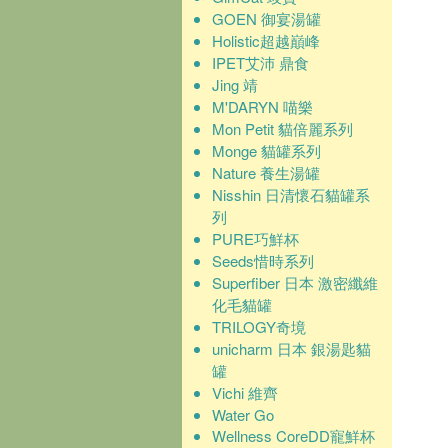
GOEN 御宴湯罐
Holistic超越巔峰
IPET艾沛 鼎食
Jing 靖
M'DARYN 喵樂
Mon Petit 貓倍麗系列
Monge 貓罐系列
Nature 養生湯罐
Nisshin 日清懷石貓罐系
列
PURE巧鮮杯
Seeds惜時系列
Superfiber 日本 激密纖維
化毛貓罐
TRILOGY奇境
unicharm 日本 銀湯匙貓
罐
Vichi 維齊
Water Go
Wellness CoreDD寵鮮杯