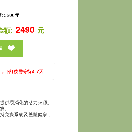
 3200元
2490
金額:
元
捐
，下訂後需等待3~7天
提供易消化的活力來源。
宴。
持免疫系統及整體健康，