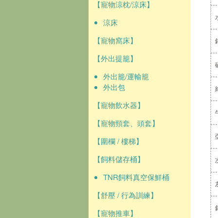
【寵物涼枕/涼床】
涼床
【寵物窩床】
【外出提籠】
外出籠/運輸籠
外出包
【寵物飲水器】
【寵物頸套、頭套】
【圍欄 / 樓梯】
【飼料儲存桶】
TNR飼料真空保鮮桶
【舒壓 / 行為訓練】
【寵物推車】