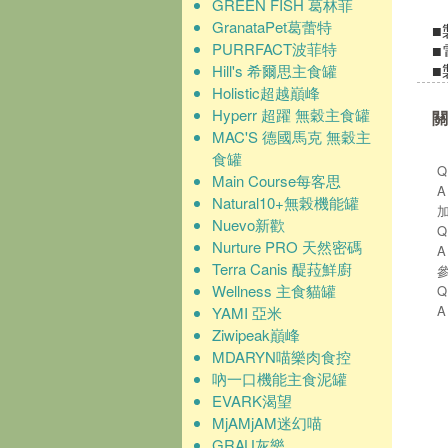
GREEN FISH 葛林菲
GranataPet葛蕾特
■
PURRFACT波菲特
■
Hill's 希爾思主食罐
■
Holistic超越巔峰
Hyperr 超躍 無穀主食罐
關
MAC'S 德國馬克 無穀主
食罐
Main Course每客思
Natural10+無榖機能罐
Nuevo新歡
Nurture PRO 天然密碼
Terra Canis 醍菈鮮廚
Wellness 主食貓罐
YAMI 亞米
Ziwipeak巔峰
MDARYN喵樂肉食控
吶一口機能主食泥罐
EVARK渴望
MjAMjAM迷幻喵
GRAU灰樂