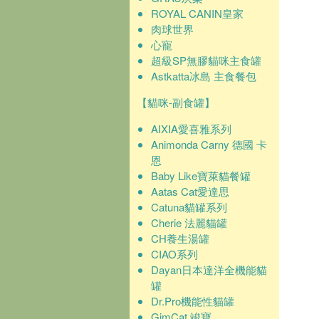
ROYAL CANIN皇家
肉球世界
心寵
超級SP無膠貓咪主食罐
Astkatta冰島 主食餐包
【貓咪-副食罐】
AIXIA愛喜雅系列
Animonda Carny 德國 卡
恩
Baby Like寶萊貓餐罐
Aatas Cat愛達思
Catuna貓罐系列
Cherie 法麗貓罐
CH養生湯罐
CIAO系列
Dayan日本達洋全機能貓
罐
Dr.Pro機能性貓罐
GimCat 竣寶