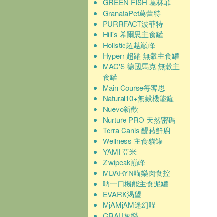
GREEN FISH 葛林菲
GranataPet葛蕾特
PURRFACT波菲特
Hill's 希爾思主食罐
Holistic超越巔峰
Hyperr 超躍 無穀主食罐
MAC'S 德國馬克 無穀主
食罐
Main Course每客思
Natural10+無榖機能罐
Nuevo新歡
Nurture PRO 天然密碼
Terra Canis 醍菈鮮廚
Wellness 主食貓罐
YAMI 亞米
Ziwipeak巔峰
MDARYN喵樂肉食控
吶一口機能主食泥罐
EVARK渴望
MjAMjAM迷幻喵
GRAU灰樂