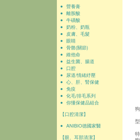
營養膏
離胺酸
牛磺酸
奶粉、奶瓶
皮膚、毛髮
眼睛
骨骼(關節)
維他命
益生菌、腸道
口腔
尿道/情緒紓壓
心、肝、腎保健
免疫
化毛/排毛系列
你懂保健品組合
狗
【口腔清潔】
型
ANIBIO德國家醫
特
【眼、耳部清潔】