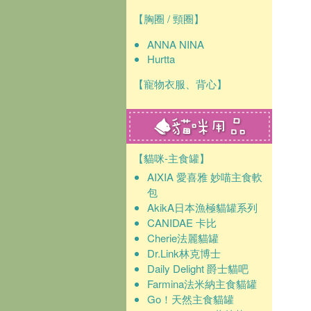
【胸圈 / 頸圈】
ANNA NINA
Hurtta
【寵物衣服、背心】
【貓咪-主食罐】
AIXIA 愛喜雅 妙喵主食軟
包
AkikA日本漁極貓罐系列
CANIDAE 卡比
Cherie法麗貓罐
Dr.Link林克博士
Daily Delight 爵士貓吧
Farmina法米納主食貓罐
Go！天然主食貓罐