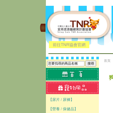
前往TNR協會官網
首頁
狗
【尿片 / 尿褲】
【營養 / 保健品】