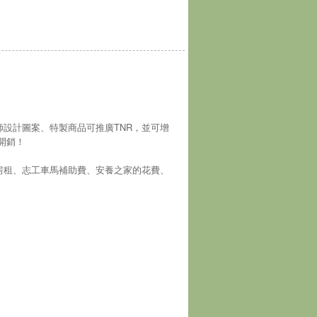
師設計圖案、特製商品可推廣TNR，並可增
開銷！
房租、志工車馬補助費、安養之家的花費、
！