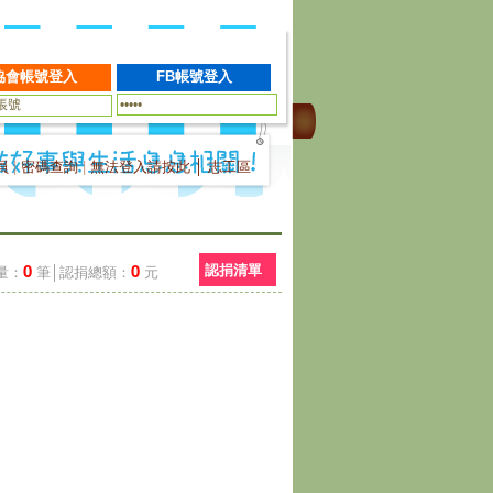
員
|
密碼查詢
|
無法登入請按此
│
志工區
0
0
認捐清單
量：
筆│認捐總額：
元