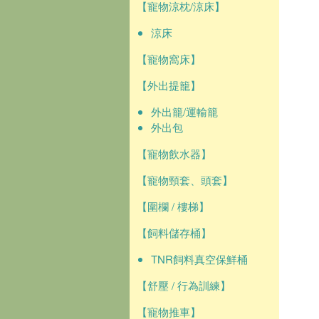
【寵物涼枕/涼床】
涼床
【寵物窩床】
【外出提籠】
外出籠/運輸籠
外出包
【寵物飲水器】
【寵物頸套、頭套】
【圍欄 / 樓梯】
【飼料儲存桶】
TNR飼料真空保鮮桶
【舒壓 / 行為訓練】
【寵物推車】