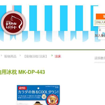
加入會
寵物用品
【寵物涼枕/涼床】
涼床
認捐數
用冰枕 MK-DP-443