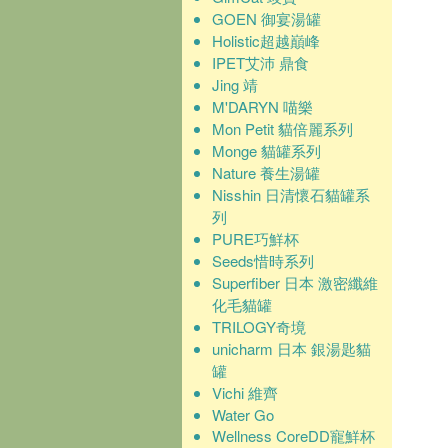
GOEN 御宴湯罐
Holistic超越巔峰
IPET艾沛 鼎食
Jing 靖
M'DARYN 喵樂
Mon Petit 貓倍麗系列
Monge 貓罐系列
Nature 養生湯罐
Nisshin 日清懷石貓罐系
列
PURE巧鮮杯
Seeds惜時系列
Superfiber 日本 激密纖維
化毛貓罐
TRILOGY奇境
unicharm 日本 銀湯匙貓
罐
Vichi 維齊
Water Go
Wellness CoreDD寵鮮杯