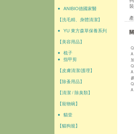
狗
裝
ANIBIO德國家醫
產
【洗毛精、身體清潔】
YU 東方森草保養系列
關
【美容用品】
梳子
指甲剪
【皮膚清潔/護理】
【除蚤用品】
【清潔 / 除臭類】
【寵物碗】
貓壹
【貓狗籠】