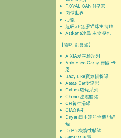
ROYAL CANIN皇家
肉球世界
心寵
超級SP無膠貓咪主食罐
Astkatta冰島 主食餐包
【貓咪-副食罐】
AIXIA愛喜雅系列
Animonda Carny 德國 卡
恩
Baby Like寶萊貓餐罐
Aatas Cat愛達思
Catuna貓罐系列
Cherie 法麗貓罐
CH養生湯罐
CIAO系列
Dayan日本達洋全機能貓
罐
Dr.Pro機能性貓罐
GimCat 竣寶