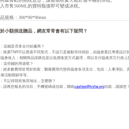
狗最喜歡的抱枕造型，讓寵物在夏天能舒適午睡的冰枕。
入市售500ML的寶特瓶後即可變成冰枕。
品規格：300*90*90mm
於小額捐送贈品，網友常常會有以下疑問？
Q：這錢是否拿去付給廠商？
A：推廣TNR可以透過不同形式，不該只是被動等待捐款，由協會委託專業設計
加協會收入；相關商品採購也是以低價進貨方式處理，用以支付協會其它行政上
Q：這些錢的用途呢？
A：絕多數費用皆用於助紮﹑醫藥費用代墊與協會各項支出，包括：人事津貼、
參展活動開銷等等。
Q：不記得我有無寫地址，怎麼辦？
A：請將您報名的項目﹑手機號碼或信箱，聯絡
cashier@tnrtw.org
信箱，謝謝您