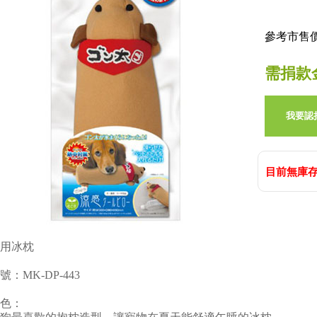
參考市售價:
需捐款
我要認
目前無庫存
用冰枕
號：MK-DP-443
色：