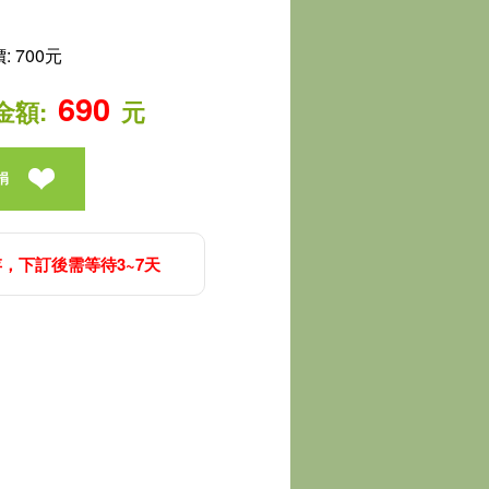
 700元
690
金額:
元
捐
，下訂後需等待3~7天