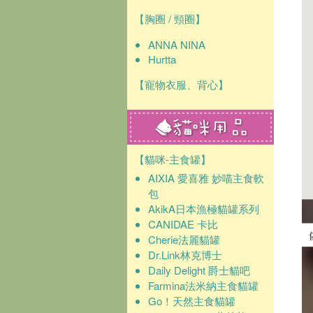
【胸圈 / 頸圈】
ANNA NINA
Hurtta
【寵物衣服、背心】
【貓咪-主食罐】
AIXIA 愛喜雅 妙喵主食軟
包
AkikA日本漁極貓罐系列
CANIDAE 卡比
Cherie法麗貓罐
Dr.Link林克博士
Daily Delight 爵士貓吧
Farmina法米納主食貓罐
Go！天然主食貓罐