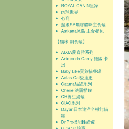
ROYAL CANIN皇家
肉球世界
心寵
超級SP無膠貓咪主食罐
Astkatta冰島 主食餐包
【貓咪-副食罐】
AIXIA愛喜雅系列
Animonda Carny 德國 卡
恩
Baby Like寶萊貓餐罐
Aatas Cat愛達思
Catuna貓罐系列
Cherie 法麗貓罐
CH養生湯罐
CIAO系列
Dayan日本達洋全機能貓
罐
Dr.Pro機能性貓罐
GimCat 竣寶