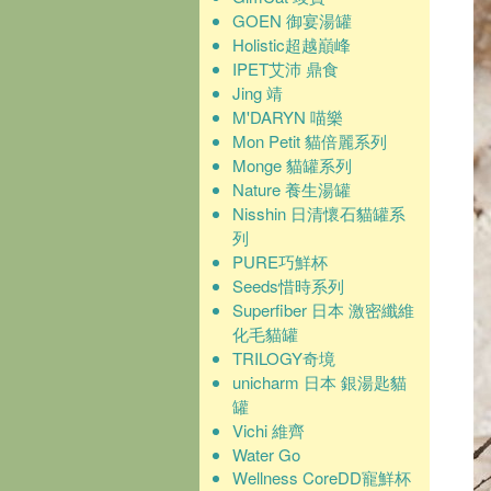
GOEN 御宴湯罐
Holistic超越巔峰
IPET艾沛 鼎食
Jing 靖
M'DARYN 喵樂
Mon Petit 貓倍麗系列
Monge 貓罐系列
Nature 養生湯罐
Nisshin 日清懷石貓罐系
列
PURE巧鮮杯
Seeds惜時系列
Superfiber 日本 激密纖維
化毛貓罐
TRILOGY奇境
unicharm 日本 銀湯匙貓
罐
Vichi 維齊
Water Go
Wellness CoreDD寵鮮杯