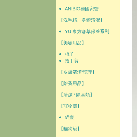
ANIBIO德國家醫
【洗毛精、身體清潔】
YU 東方森草保養系列
【美容用品】
梳子
指甲剪
【皮膚清潔/護理】
【除蚤用品】
【清潔 / 除臭類】
【寵物碗】
貓壹
【貓狗籠】