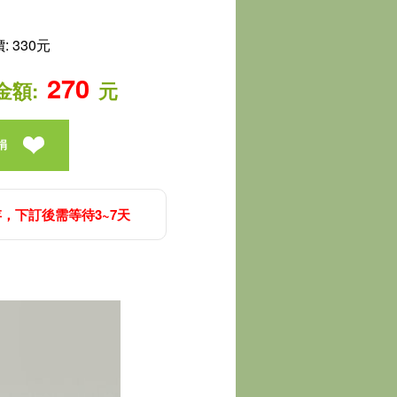
 330元
270
金額:
元
捐
，下訂後需等待3~7天