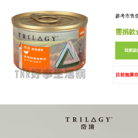
參考市售價:
需捐款
我要認
目前無庫存