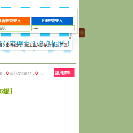
員
|
密碼查詢
|
無法登入請按此
│
志工區
0
0
認捐清單
量：
筆│認捐總額：
元
【6罐】