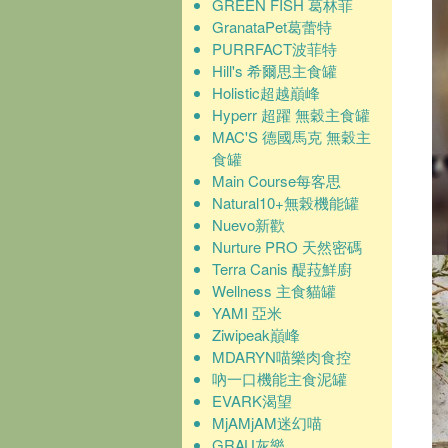
GREEN FISH 葛林菲
GranataPet葛蕾特
PURRFACT波菲特
Hill's 希爾思主食罐
Holistic超越巔峰
Hyperr 超躍 無穀主食罐
MAC'S 德國馬克 無穀主
食罐
Main Course每客思
Natural10+無榖機能罐
Nuevo新歡
Nurture PRO 天然密碼
Terra Canis 醍菈鮮廚
Wellness 主食貓罐
YAMI 亞米
Ziwipeak巔峰
MDARYN喵樂肉食控
吶一口機能主食泥罐
EVARK渴望
MjAMjAM迷幻喵
GRAU灰樂