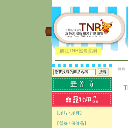
前往TNR協會官網
首頁
【尿片 / 尿褲】
【營養 / 保健品】