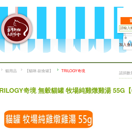
加入會
貓用品
【貓咪-副食罐】
TRILOGY奇境
認捐數
TRILOGY奇境 無穀貓罐 牧場純雞燉雞湯 55G