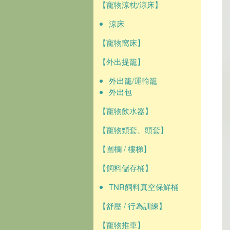
【寵物涼枕/涼床】
涼床
【寵物窩床】
【外出提籠】
外出籠/運輸籠
外出包
【寵物飲水器】
【寵物頸套、頭套】
【圍欄 / 樓梯】
【飼料儲存桶】
TNR飼料真空保鮮桶
【舒壓 / 行為訓練】
【寵物推車】