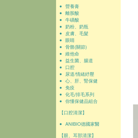
營養膏
離胺酸
牛磺酸
奶粉、奶瓶
皮膚、毛髮
眼睛
骨骼(關節)
維他命
益生菌、腸道
口腔
尿道/情緒紓壓
心、肝、腎保健
免疫
化毛/排毛系列
你懂保健品組合
【口腔清潔】
ANIBIO德國家醫
【眼、耳部清潔】