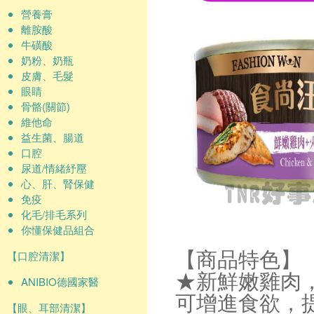
營養膏
離胺酸
牛磺酸
奶粉、奶瓶
皮膚、毛髮
眼睛
骨骼(關節)
維他命
益生菌、腸道
口腔
尿道/情緒紓壓
心、肝、腎保健
免疫
化毛/排毛系列
你懂保健品組合
【口腔清潔】
【商品特色】
★新鮮嫩雞肉
ANIBIO德國家醫
可增進食欲，
【眼、耳部清潔】