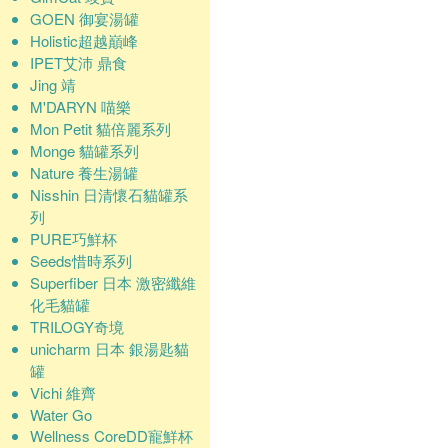
GOEN 御宴湯罐
Holistic超越巔峰
IPET艾沛 鼎食
Jing 靖
M'DARYN 喵樂
Mon Petit 貓倍麗系列
Monge 貓罐系列
Nature 養生湯罐
Nisshin 日清懷石貓罐系
列
PURE巧鮮杯
Seeds惜時系列
Superfiber 日本 激密纖維
化毛貓罐
TRILOGY奇境
unicharm 日本 銀湯匙貓
罐
Vichi 維齊
Water Go
Wellness CoreDD寵鮮杯