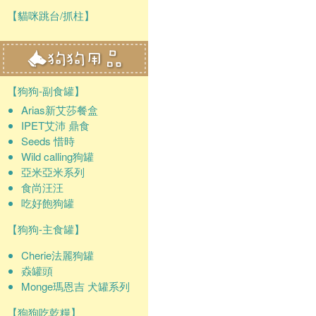
【貓咪跳台/抓柱】
【狗狗-副食罐】
Arias新艾莎餐盒
IPET艾沛 鼎食
Seeds 惜時
Wild calling狗罐
亞米亞米系列
食尚汪汪
吃好飽狗罐
【狗狗-主食罐】
Cherie法麗狗罐
猋罐頭
Monge瑪恩吉 犬罐系列
【狗狗吃乾糧】