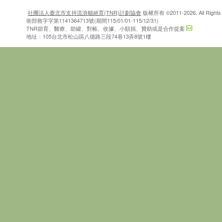
社團法人臺北市支持流浪貓絕育(TNR)計劃協會
版權所有 ©2011-2026. All Rights 
衛部救字字第1141364713號(期間115/01/01-115/12/31)
TNR節育、醫療、助罐、對帳、收據、小額捐、贊助或是合作提案
地址：105台北市松山區八德路三段74巷13弄8號1樓