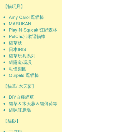
【貓玩具】
Amy Carol 逗貓棒
MARUKAN
Play-N-Squeak 狂野森林
PetChu沛啾逗貓棒
貓草枕
日本IRIS
貓草玩具系列
貓隧道/玩具
毛怪樂園
Ourpets 逗貓棒
【貓草/ 木天蓼】
DIY自種貓草
貓草＆木天蓼＆貓薄荷等
貓咪旺農場
【貓砂】
豆腐砂