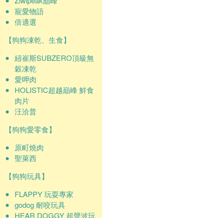
Ziwipeak巔峰
寵愛物語
倍適選
【狗狗凍乾、生食】
紐崔斯SUBZERO頂級無
穀凍乾
愛呷肉
HOLISTIC超越巔峰 鮮食
肉片
汪洽普
【狗狗愛零食】
原町燒肉
聖萊西
【狗狗玩具】
FLAPPY 玩耍專家
godog 耐咬玩具
HEAR DOGGY 超聲波玩