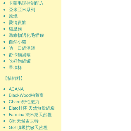
卡蘿毛球控制配方
亞米亞米系列
原燒
愛情貴族
貓皇族
纖維物語化毛貓罐
自然小貓
吶一口貓湯罐
舒卡貓湯罐
吃好飽貓罐
果凍杯
【貓飼料】
ACANA
BlackWood柏萊富
Charm野性魅力
Elato杜莎 天然無穀貓糧
Farmina 法米納天然糧
Gift 天然吉夫特
Go! 頂級抗敏天然糧