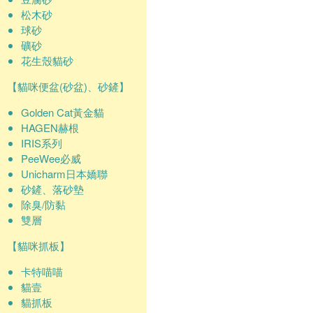
松木砂
球砂
礦砂
花生殼貓砂
【貓咪便盆(砂盆)、砂鏟】
Golden Cat黃金貓
HAGEN赫根
IRIS系列
PeeWee必威
Unicharm日本嬌聯
砂鏟、落砂墊
除臭/防黏
雙層
【貓咪抓板】
卡特喵喵
貓壹
貓抓板