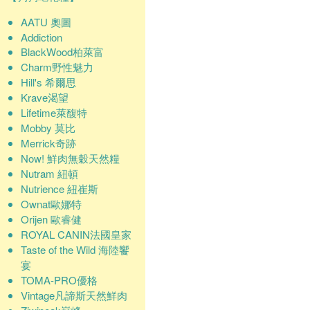
AATU 奧圖
Addiction
BlackWood柏萊富
Charm野性魅力
Hill's 希爾思
Krave渴望
Lifetime萊馥特
Mobby 莫比
Merrick奇跡
Now! 鮮肉無穀天然糧
Nutram 紐頓
Nutrience 紐崔斯
Ownat歐娜特
Orijen 歐睿健
ROYAL CANIN法國皇家
Taste of the Wild 海陸饗
宴
TOMA-PRO優格
Vintage凡諦斯天然鮮肉