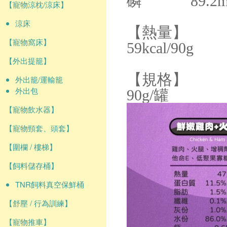
磷 89.2m
【寵物涼枕/涼床】
涼床
【熱量】
【寵物窩床】
59kcal/90g
【外出提籠】
【規格】
外出籠/運輸籠
外出包
90g/罐
【寵物飲水器】
【寵物頸套、頭套】
【圍欄 / 樓梯】
【飼料儲存桶】
TNR飼料真空保鮮桶
【舒壓 / 行為訓練】
【寵物推車】