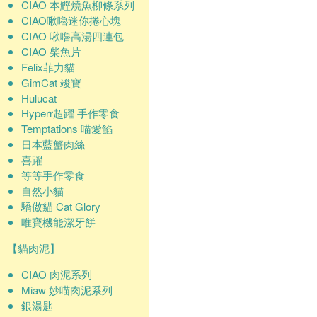
CIAO 本鰹燒魚柳條系列
CIAO啾嚕迷你捲心塊
CIAO 啾嚕高湯四連包
CIAO 柴魚片
Felix菲力貓
GimCat 竣寶
Hulucat
Hyperr超躍 手作零食
Temptations 喵愛餡
日本藍蟹肉絲
喜躍
等等手作零食
自然小貓
驕傲貓 Cat Glory
唯寶機能潔牙餅
【貓肉泥】
CIAO 肉泥系列
Miaw 妙喵肉泥系列
銀湯匙