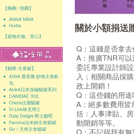
【胸圈 / 頸圈】
ANNA NINA
關於小額捐送
Hurtta
【寵物衣服、背心】
Q：這錢是否拿去
A：推廣TNR可
委託專業設計師設
【貓咪-主食罐】
入；相關商品採購
AIXIA 愛喜雅 妙喵主食軟
包
政上開銷！
AkikA日本漁極貓罐系列
Q：這些錢的用途
CANIDAE 卡比
A：絕多數費用皆
Cherie法麗貓罐
Dr.Link林克博士
括：人事津貼、房
Daily Delight 爵士貓吧
動開銷等等。
Farmina法米納主食貓罐
Go！天然主食貓罐
Q：不記得我有無