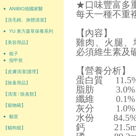
★口味豐富多
ANIBIO德國家醫
每天一種不重
【洗毛精、身體清潔】
YU 東方森草保養系列
【內容】
雞肉、火腿、
【美容用品】
必須維生素及
梳子
指甲剪
【營養分析】
【皮膚清潔/護理】
蛋白質 11.5
【除蚤用品】
脂肪 3.0
【清潔 / 除臭類】
纖維 0.1
【寵物碗】
灰分 1.0
水份 84.5
貓壹
鈣 21.5m
【貓狗籠】