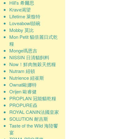
Hill's 希爾思
Krave渴望
Lifetime 萊馥特
Loveabowl囍碗
Mobby 莫比
Mon Petit 貓倍麗日式乾
糧
Monge瑪恩吉
NISSIN 日清貓飼料
Now！鮮肉無穀天然糧
Nutram 紐頓
Nutrience 紐崔斯
Ownat歐娜特
Orijen 歐睿健
PROPLAN 冠能貓乾糧
PROPURE猋
ROYAL CANIN法國皇家
SOLUTION 耐吉斯
Taste of the Wild 海陸饗
宴