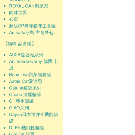
ROYAL CANIN皇家
肉球世界
心寵
超級SP無膠貓咪主食罐
Astkatta冰島 主食餐包
【貓咪-副食罐】
AIXIA愛喜雅系列
Animonda Carny 德國 卡
恩
Baby Like寶萊貓餐罐
Aatas Cat愛達思
Catuna貓罐系列
Cherie 法麗貓罐
CH養生湯罐
CIAO系列
Dayan日本達洋全機能貓
罐
Dr.Pro機能性貓罐
GimCat 竣寶