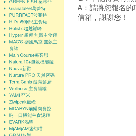
GREEN FISH 葛林菲
A：請將您報名的
GranataPet葛蕾特
信箱，謝謝您！
PURRFACT波菲特
Hill's 希爾思主食罐
Holistic超越巔峰
Hyperr 超躍 無穀主食罐
MAC'S 德國馬克 無穀主
食罐
Main Course每客思
Natural10+無榖機能罐
Nuevo新歡
Nurture PRO 天然密碼
Terra Canis 醍菈鮮廚
Wellness 主食貓罐
YAMI 亞米
Ziwipeak巔峰
MDARYN喵樂肉食控
吶一口機能主食泥罐
EVARK渴望
MjAMjAM迷幻喵
GRAU灰樂