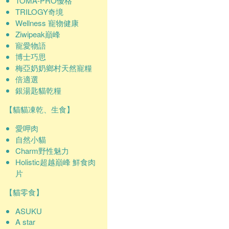
TOMA-PRO優格
TRILOGY奇境
Wellness 寵物健康
Ziwipeak巔峰
寵愛物語
博士巧思
梅亞奶奶鄉村天然寵糧
倍適選
銀湯匙貓乾糧
【貓貓凍乾、生食】
愛呷肉
自然小貓
Charm野性魅力
Holistic超越巔峰 鮮食肉
片
【貓零食】
ASUKU
A star