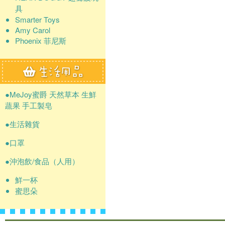
具
Smarter Toys
Amy Carol
Phoenix 菲尼斯
●MeJoy蜜爵 天然草本 生鮮
蔬果 手工製皂
●生活雜貨
●口罩
●沖泡飲/食品（人用）
鮮一杯
蜜思朵