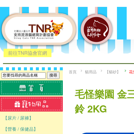
前往TNR協會官網
首頁
貓用品
【貓砂】
花
毛怪樂園 金
鈴 2KG
【尿片 / 尿褲】
【營養 / 保健品】