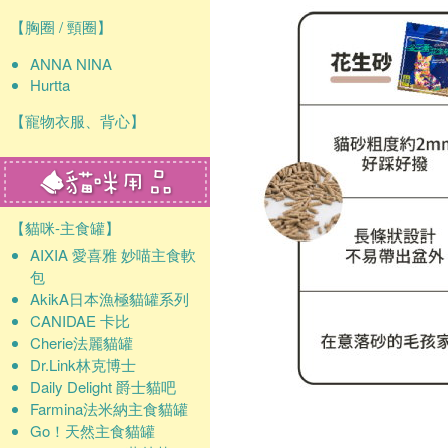
【胸圈 / 頸圈】
ANNA NINA
Hurtta
【寵物衣服、背心】
【貓咪-主食罐】
AIXIA 愛喜雅 妙喵主食軟
包
AkikA日本漁極貓罐系列
CANIDAE 卡比
Cherie法麗貓罐
Dr.Link林克博士
Daily Delight 爵士貓吧
Farmina法米納主食貓罐
Go！天然主食貓罐