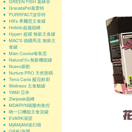
GREEN FISH 葛林菲
GranataPet葛蕾特
PURRFACT波菲特
Hill's 希爾思主食罐
Holistic超越巔峰
Hyperr 超躍 無穀主食罐
MAC'S 德國馬克 無穀主
食罐
Main Course每客思
Natural10+無榖機能罐
Nuevo新歡
Nurture PRO 天然密碼
Terra Canis 醍菈鮮廚
Wellness 主食貓罐
YAMI 亞米
Ziwipeak巔峰
MDARYN喵樂肉食控
吶一口機能主食泥罐
EVARK渴望
MjAMjAM迷幻喵
GRAU灰樂