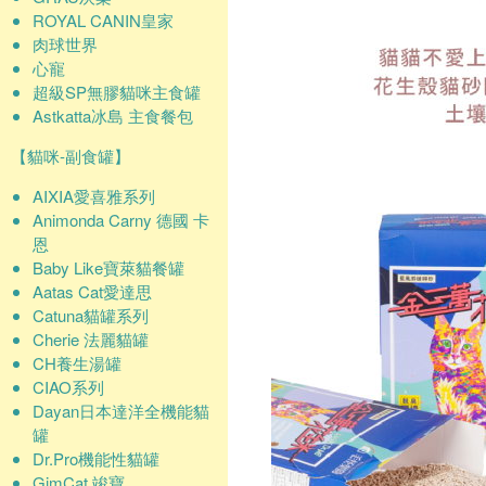
ROYAL CANIN皇家
肉球世界
心寵
超級SP無膠貓咪主食罐
Astkatta冰島 主食餐包
【貓咪-副食罐】
AIXIA愛喜雅系列
Animonda Carny 德國 卡
恩
Baby Like寶萊貓餐罐
Aatas Cat愛達思
Catuna貓罐系列
Cherie 法麗貓罐
CH養生湯罐
CIAO系列
Dayan日本達洋全機能貓
罐
Dr.Pro機能性貓罐
GimCat 竣寶