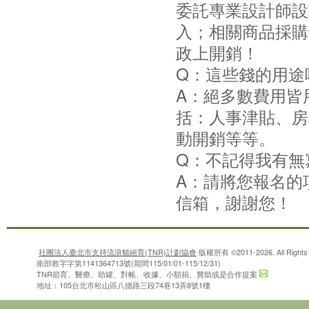
委託專業設計師設
入；相關商品採購
政上開銷！
Q：這些錢的用途
A：絕多數費用皆
括：人事津貼、房
動開銷等等。
Q：不記得我有無
A：請將您報名的
信箱，謝謝您！
社團法人臺北市支持流浪貓絕育(TNR)計劃協會
版權所有 ©2011-2026. All Rights 
衛部救字字第1141364713號(期間115/01/01-115/12/31)
TNR節育、醫療、助罐、對帳、收據、小額捐、贊助或是合作提案
地址：105台北市松山區八德路三段74巷13弄8號1樓