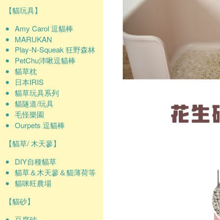
【貓玩具】
Amy Carol 逗貓棒
MARUKAN
Play-N-Squeak 狂野森林
PetChu沛啾逗貓棒
貓草枕
日本IRIS
貓草玩具系列
貓隧道/玩具
毛怪樂園
Ourpets 逗貓棒
【貓草/ 木天蓼】
DIY自種貓草
貓草＆木天蓼＆貓薄荷等
貓咪旺農場
【貓砂】
豆腐砂