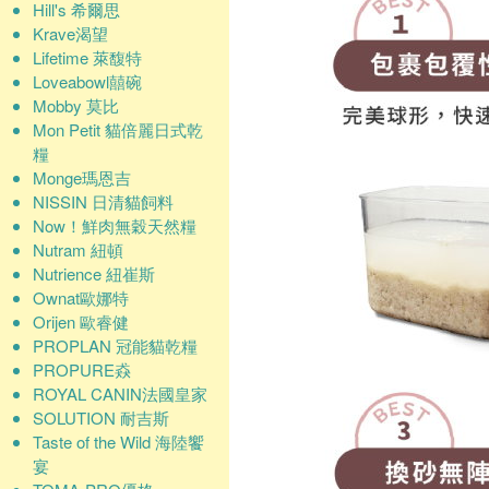
Hill's 希爾思
Krave渴望
Lifetime 萊馥特
Loveabowl囍碗
Mobby 莫比
Mon Petit 貓倍麗日式乾
糧
Monge瑪恩吉
NISSIN 日清貓飼料
Now！鮮肉無穀天然糧
Nutram 紐頓
Nutrience 紐崔斯
Ownat歐娜特
Orijen 歐睿健
PROPLAN 冠能貓乾糧
PROPURE猋
ROYAL CANIN法國皇家
SOLUTION 耐吉斯
Taste of the Wild 海陸饗
宴