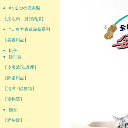
ANIBIO德國家醫
【洗毛精、身體清潔】
YU 東方森草保養系列
【美容用品】
梳子
指甲剪
【皮膚清潔/護理】
【除蚤用品】
【清潔 / 除臭類】
【寵物碗】
貓壹
【貓狗籠】