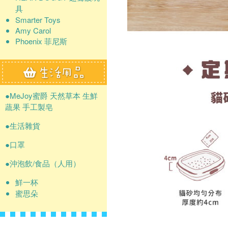
具
Smarter Toys
Amy Carol
Phoenix 菲尼斯
●MeJoy蜜爵 天然草本 生鮮
蔬果 手工製皂
●生活雜貨
●口罩
●沖泡飲/食品（人用）
鮮一杯
蜜思朵