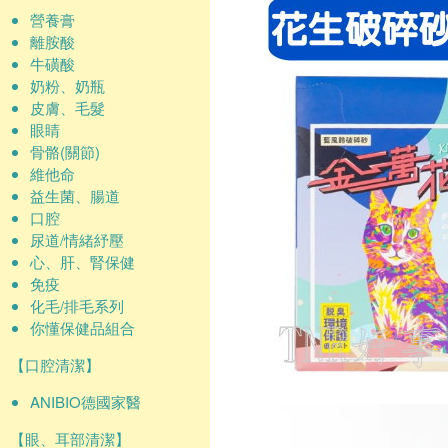
營養膏
離胺酸
牛磺酸
奶粉、奶瓶
皮膚、毛髮
眼睛
骨骼(關節)
維他命
益生菌、腸道
口腔
尿道/情緒紓壓
心、肝、腎保健
免疫
化毛/排毛系列
你懂保健品組合
【口腔清潔】
ANIBIO德國家醫
【眼、耳部清潔】