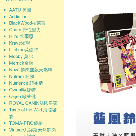
AATU 奧圖
Addiction
BlackWood柏萊富
Charm野性魅力
Hill's 希爾思
Krave渴望
Lifetime萊馥特
Mobby 莫比
Merrick奇跡
Now! 鮮肉無穀天然糧
Nutram 紐頓
Nutrience 紐崔斯
Ownat歐娜特
Orijen 歐睿健
ROYAL CANIN法國皇家
Taste of the Wild 海陸饗
宴
TOMA-PRO優格
Vintage凡諦斯天然鮮肉