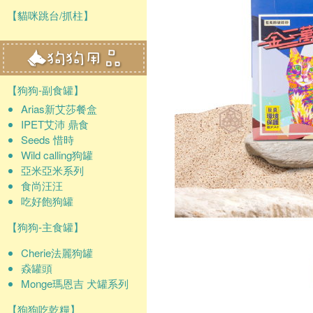
【貓咪跳台/抓柱】
【狗狗-副食罐】
Arias新艾莎餐盒
IPET艾沛 鼎食
Seeds 惜時
Wild calling狗罐
亞米亞米系列
食尚汪汪
吃好飽狗罐
【狗狗-主食罐】
Cherie法麗狗罐
猋罐頭
Monge瑪恩吉 犬罐系列
【狗狗吃乾糧】