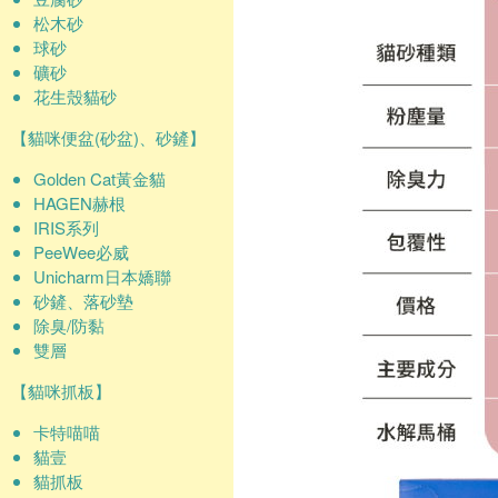
松木砂
球砂
礦砂
花生殼貓砂
【貓咪便盆(砂盆)、砂鏟】
Golden Cat黃金貓
HAGEN赫根
IRIS系列
PeeWee必威
Unicharm日本嬌聯
砂鏟、落砂墊
除臭/防黏
雙層
【貓咪抓板】
卡特喵喵
貓壹
貓抓板