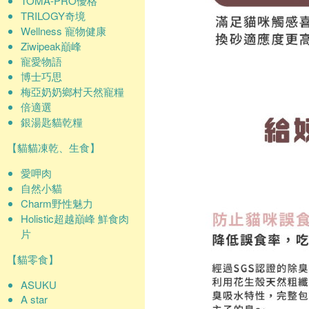
TOMA-PRO優格
TRILOGY奇境
Wellness 寵物健康
Ziwipeak巔峰
寵愛物語
博士巧思
梅亞奶奶鄉村天然寵糧
倍適選
銀湯匙貓乾糧
【貓貓凍乾、生食】
愛呷肉
自然小貓
Charm野性魅力
Holistic超越巔峰 鮮食肉
片
【貓零食】
ASUKU
A star