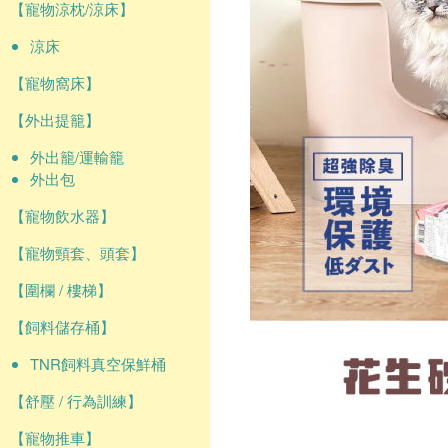
【寵物涼枕/涼床】
涼床
【寵物窩床】
【外出提籠】
外出籠/運輸籠
外出包
【寵物飲水器】
【寵物頸套、頭套】
【圍欄 / 樓梯】
【飼料儲存桶】
TNR飼料真空保鮮桶
【舒壓 / 行為訓練】
【寵物推車】