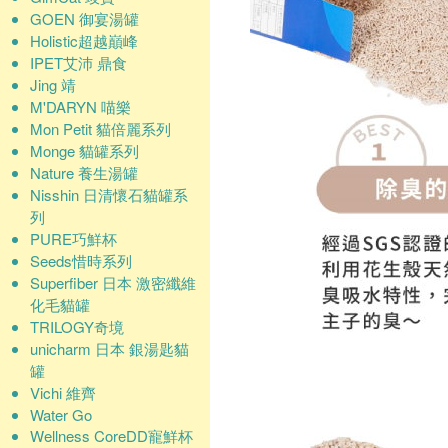
GOEN 御宴湯罐
Holistic超越巔峰
IPET艾沛 鼎食
Jing 靖
M'DARYN 喵樂
Mon Petit 貓倍麗系列
Monge 貓罐系列
Nature 養生湯罐
Nisshin 日清懷石貓罐系
列
PURE巧鮮杯
Seeds惜時系列
Superfiber 日本 激密纖維
化毛貓罐
TRILOGY奇境
unicharm 日本 銀湯匙貓
罐
Vichi 維齊
Water Go
Wellness CoreDD寵鮮杯