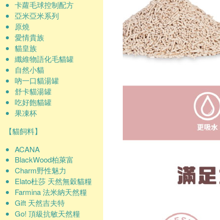
卡蘿毛球控制配方
亞米亞米系列
原燒
愛情貴族
貓皇族
纖維物語化毛貓罐
自然小貓
吶一口貓湯罐
舒卡貓湯罐
吃好飽貓罐
果凍杯
【貓飼料】
ACANA
BlackWood柏萊富
Charm野性魅力
Elato杜莎 天然無穀貓糧
Farmina 法米納天然糧
Gift 天然吉夫特
Go! 頂級抗敏天然糧