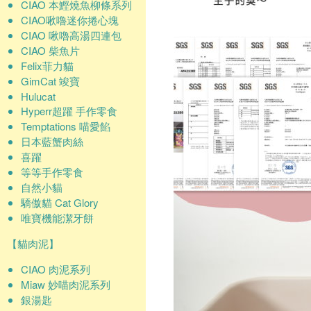
CIAO 本鰹燒魚柳條系列
CIAO啾嚕迷你捲心塊
CIAO 啾嚕高湯四連包
CIAO 柴魚片
Felix菲力貓
GimCat 竣寶
Hulucat
Hyperr超躍 手作零食
Temptations 喵愛餡
日本藍蟹肉絲
喜躍
等等手作零食
自然小貓
驕傲貓 Cat Glory
唯寶機能潔牙餅
【貓肉泥】
CIAO 肉泥系列
Miaw 妙喵肉泥系列
銀湯匙