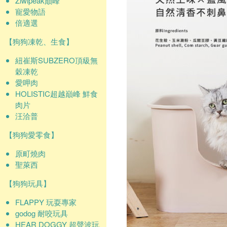
Ziwipeak巔峰
寵愛物語
倍適選
【狗狗凍乾、生食】
紐崔斯SUBZERO頂級無
穀凍乾
愛呷肉
HOLISTIC超越巔峰 鮮食
肉片
汪洽普
【狗狗愛零食】
原町燒肉
聖萊西
【狗狗玩具】
FLAPPY 玩耍專家
godog 耐咬玩具
HEAR DOGGY 超聲波玩